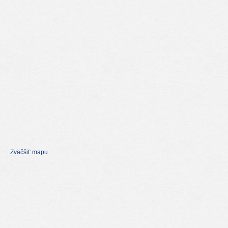
Zväčšiť mapu