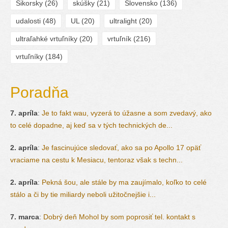
Sikorsky
(26)
skúšky
(21)
Slovensko
(136)
udalosti
(48)
UL
(20)
ultralight
(20)
ultraľahké vrtuľníky
(20)
vrtuľník
(216)
vrtuľníky
(184)
Poradňa
7. apríla
:
Je to fakt wau, vyzerá to úžasne a som zvedavý, ako
to celé dopadne, aj keď sa v tých technických de...
2. apríla
:
Je fascinujúce sledovať, ako sa po Apollo 17 opäť
vraciame na cestu k Mesiacu, tentoraz však s techn...
2. apríla
:
Pekná šou, ale stále by ma zaujímalo, koľko to celé
stálo a či by tie miliardy neboli užitočnejšie i...
7. marca
:
Dobrý deň Mohol by som poprosiť tel. kontakt s