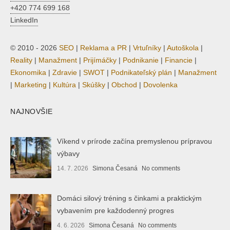
+420 774 699 168
LinkedIn
© 2010 - 2026
SEO
|
Reklama a PR
|
Vrtuľníky
|
Autoškola
|
Reality
|
Manažment
|
Prijímáčky
|
Podnikanie
|
Financie
|
Ekonomika
|
Zdravie
|
SWOT
|
Podnikateľský plán
|
Manažment
|
Marketing
|
Kultúra
|
Skúšky
|
Obchod
|
Dovolenka
NAJNOVŠIE
Víkend v prírode začína premyslenou prípravou
výbavy
14. 7. 2026
Simona Česaná
No comments
Domáci silový tréning s činkami a praktickým
vybavením pre každodenný progres
4. 6. 2026
Simona Česaná
No comments