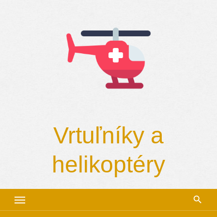
Skip
to
content
Vrtuľníky a
helikoptéry