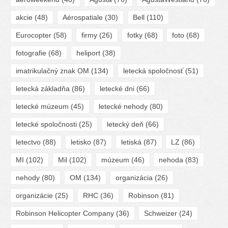
akcie
(48)
Aérospatiale
(30)
Bell
(110)
Eurocopter
(58)
firmy
(26)
fotky
(68)
foto
(68)
fotografie
(68)
heliport
(38)
imatrikulačný znak OM
(134)
letecká spoločnosť
(51)
letecká základňa
(86)
letecké dni
(66)
letecké múzeum
(45)
letecké nehody
(80)
letecké spoločnosti
(25)
letecký deň
(66)
letectvo
(88)
letisko
(87)
letiská
(87)
LZ
(86)
MI
(102)
Mil
(102)
múzeum
(46)
nehoda
(83)
nehody
(80)
OM
(134)
organizácia
(26)
organizácie
(25)
RHC
(36)
Robinson
(81)
Robinson Helicopter Company
(36)
Schweizer
(24)