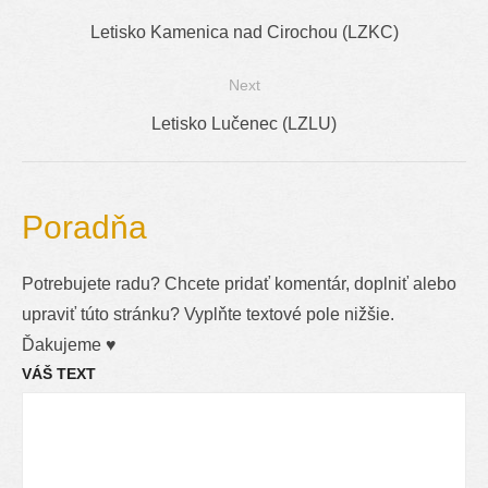
Navigácia
Previous
Letisko Kamenica nad Cirochou (LZKC)
v
post:
Next
článku
Next
Letisko Lučenec (LZLU)
post:
Poradňa
Potrebujete radu? Chcete pridať komentár, doplniť alebo
upraviť túto stránku? Vyplňte textové pole nižšie.
Ďakujeme ♥
VÁŠ TEXT