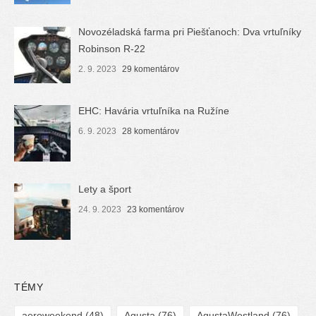
Novozéladská farma pri Piešťanoch: Dva vrtuľníky
Robinson R-22
2. 9. 2023
29 komentárov
EHC: Havária vrtuľníka na Ružíne
6. 9. 2023
28 komentárov
Lety a šport
24. 9. 2023
23 komentárov
TÉMY
aeroweekend
(48)
Agusta
(76)
AgustaWestland
(76)