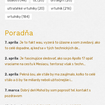
udalosti
(48)
UL
(20)
ultralight
(20)
ultraľahké vrtuľníky
(20)
vrtuľník
(216)
vrtuľníky
(184)
Poradňa
7. apríla
:
Je to fakt wau, vyzerá to úžasne a som zvedavý, ako
to celé dopadne, aj keď sa v tých technických de...
2. apríla
:
Je fascinujúce sledovať, ako sa po Apollo 17 opäť
vraciame na cestu k Mesiacu, tentoraz však s techn...
2. apríla
:
Pekná šou, ale stále by ma zaujímalo, koľko to celé
stálo a či by tie miliardy neboli užitočnejšie i...
7. marca
:
Dobrý deň Mohol by som poprosiť tel. kontakt s
pozdravom