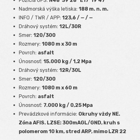
Pozícia GPS:
N48°39′28″ E17°19′47″
Nadmorská výška letiska:
188 m. n. m.
INFO / TWR / APP:
123,6 / — / —
Dráhový systém:
12L/30R
Smer:
120/300
Rozmery:
1080 m x 30 m
Povrch:
asfalt
Únosnosť:
15.000 kg / 1,2 Mpa
Dráhový systém:
12R/30L
Smer:
120/300
Rozmery:
1080 m x 60 m
Povrch:
asfalt
Únosnosť:
7.000 kg / 0,25 Mpa
Prevádzkové informácie:
Okruhy vždy NE.
Zóna AFIS. LZSE:
300mAGL/GND, kruh s
polomerom 10 km, stred ARP, mimo LZR 22