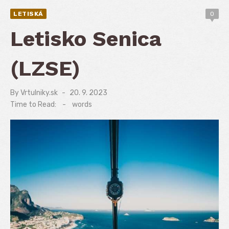
LETISKÁ
0
Letisko Senica
(LZSE)
By
Vrtulniky.sk
Posted
20. 9. 2023
on
Time to Read:
-
words