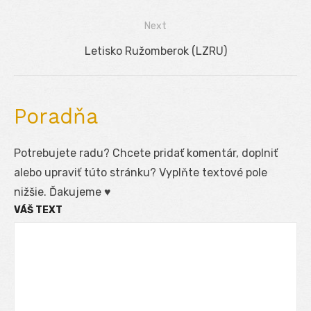
v
post:
Next
článku
Next
Letisko Ružomberok (LZRU)
post:
Poradňa
Potrebujete radu? Chcete pridať komentár, doplniť
alebo upraviť túto stránku? Vyplňte textové pole
nižšie. Ďakujeme ♥
VÁŠ TEXT