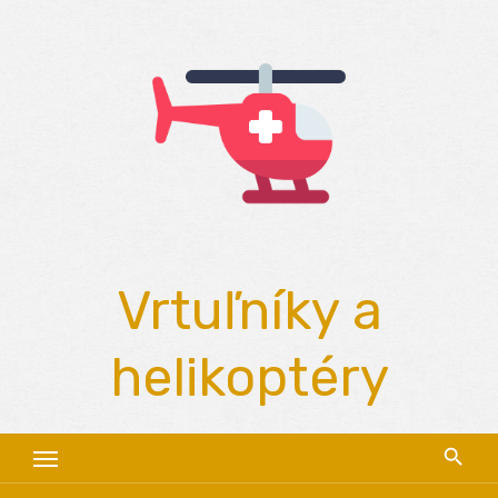
Skip
to
content
Vrtuľníky a
helikoptéry