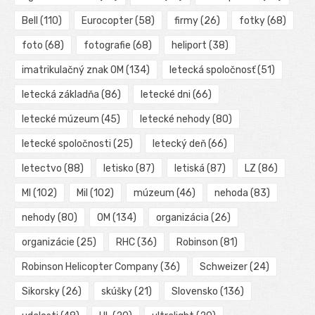
Bell
(110)
Eurocopter
(58)
firmy
(26)
fotky
(68)
foto
(68)
fotografie
(68)
heliport
(38)
imatrikulačný znak OM
(134)
letecká spoločnosť
(51)
letecká základňa
(86)
letecké dni
(66)
letecké múzeum
(45)
letecké nehody
(80)
letecké spoločnosti
(25)
letecký deň
(66)
letectvo
(88)
letisko
(87)
letiská
(87)
LZ
(86)
MI
(102)
Mil
(102)
múzeum
(46)
nehoda
(83)
nehody
(80)
OM
(134)
organizácia
(26)
organizácie
(25)
RHC
(36)
Robinson
(81)
Robinson Helicopter Company
(36)
Schweizer
(24)
Sikorsky
(26)
skúšky
(21)
Slovensko
(136)