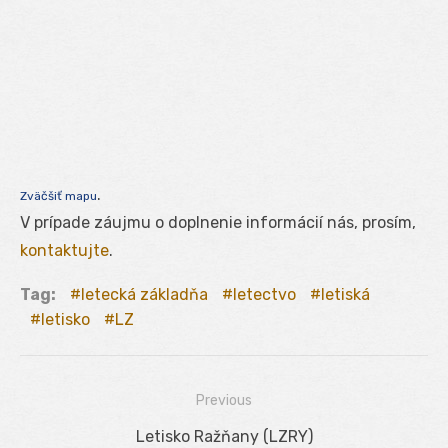
.
Zväčšiť mapu
V prípade záujmu o doplnenie informácií nás, prosím,
kontaktujte
.
Tag:
letecká základňa
letectvo
letiská
letisko
LZ
Previous
Navigácia
Previous
Letisko Ražňany (LZRY)