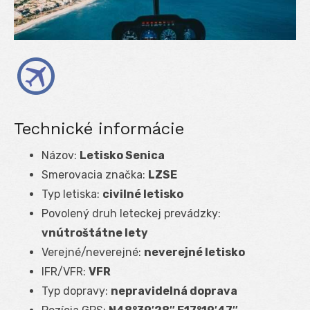
Technické informácie
Názov:
Letisko Senica
Smerovacia značka:
LZSE
Typ letiska:
civilné letisko
Povolený druh leteckej prevádzky:
vnútroštátne lety
Verejné/neverejné:
neverejné letisko
IFR/VFR:
VFR
Typ dopravy:
nepravidelná doprava