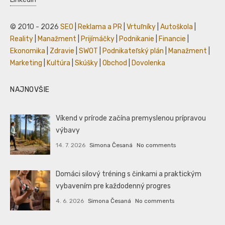
© 2010 - 2026
SEO
|
Reklama a PR
|
Vrtuľníky
|
Autoškola
|
Reality
|
Manažment
|
Prijímáčky
|
Podnikanie
|
Financie
|
Ekonomika
|
Zdravie
|
SWOT
|
Podnikateľský plán
|
Manažment
|
Marketing
|
Kultúra
|
Skúšky
|
Obchod
|
Dovolenka
NAJNOVŠIE
Víkend v prírode začína premyslenou prípravou
výbavy
14. 7. 2026
Simona Česaná
No comments
Domáci silový tréning s činkami a praktickým
vybavením pre každodenný progres
4. 6. 2026
Simona Česaná
No comments