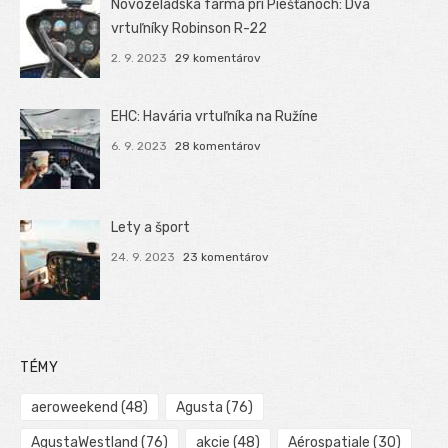
Novozéladská farma pri Piešťanoch: Dva
vrtuľníky Robinson R-22
2. 9. 2023
29 komentárov
EHC: Havária vrtuľníka na Ružíne
6. 9. 2023
28 komentárov
Lety a šport
24. 9. 2023
23 komentárov
TÉMY
aeroweekend
(48)
Agusta
(76)
AgustaWestland
(76)
akcie
(48)
Aérospatiale
(30)