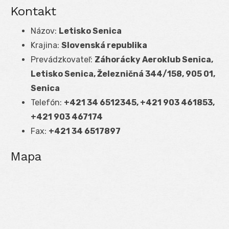
Kontakt
Názov:
Letisko Senica
Krajina:
Slovenská republika
Prevádzkovateľ:
Záhorácky Aeroklub Senica,
Letisko Senica, Železničná 344/158, 905 01,
Senica
Telefón:
+421 34 6512345, +421 903 461853,
+421 903 467174
Fax:
+421 34 6517897
Mapa