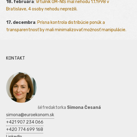
18. februára
:
Vrtulník OM-NIS mal nehodu 1.1.1998 v
Bratislave, 4 osoby nehodu neprežili.
17. decembra
:
Prísna kontrola distribúcie ponúk a
transparentnosť by mali minimalizovať možnosť manipulácie.
KONTAKT
šéfredaktorka
Simona Česaná
simona@euroekonom.sk
+421 907 234 066
+420 774 699 168
LinkedIn