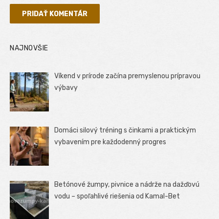
NAJNOVŠIE
Víkend v prírode začína premyslenou prípravou
výbavy
Domáci silový tréning s činkami a praktickým
vybavením pre každodenný progres
Betónové žumpy, pivnice a nádrže na dažďovú
vodu – spoľahlivé riešenia od Kamal-Bet