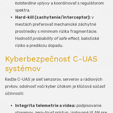
kolaterálne vplyvy
a koordinovať s regulátorom
spektra.
Hard-kill (zachytenie/interceptor):
v
mestách preferovať mechanické záchytné
prostriedky s minimom rizika fragmentácie.
Hodnotiť
probability of safe effect
, balistické
riziko a predikciu dopadu.
Kyberbezpečnosť C-UAS
systémov
Keďže C-UAS je sieť senzorov, serverov a rádiových
prvkov, odolnosť voči kyber útokom je kľúčová súčasť
účinnosti:
Integrita telemetrie a videa:
podpisovanie
streamov,
zero-trust
prístup, izolované VLAN pre