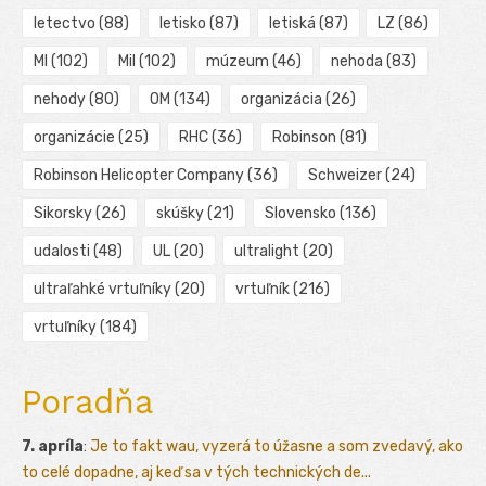
letectvo
(88)
letisko
(87)
letiská
(87)
LZ
(86)
MI
(102)
Mil
(102)
múzeum
(46)
nehoda
(83)
nehody
(80)
OM
(134)
organizácia
(26)
organizácie
(25)
RHC
(36)
Robinson
(81)
Robinson Helicopter Company
(36)
Schweizer
(24)
Sikorsky
(26)
skúšky
(21)
Slovensko
(136)
udalosti
(48)
UL
(20)
ultralight
(20)
ultraľahké vrtuľníky
(20)
vrtuľník
(216)
vrtuľníky
(184)
Poradňa
7. apríla
:
Je to fakt wau, vyzerá to úžasne a som zvedavý, ako
to celé dopadne, aj keď sa v tých technických de...