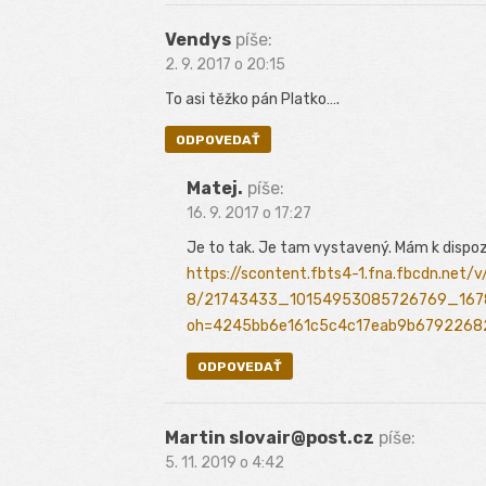
Vendys
píše:
2. 9. 2017 o 20:15
To asi těžko pán Platko….
ODPOVEDAŤ
Matej.
píše:
16. 9. 2017 o 17:27
Je to tak. Je tam vystavený. Mám k dispozí
https://scontent.fbts4-1.fna.fbcdn.net/v
8/21743433_10154953085726769_1678
oh=4245bb6e161c5c4c17eab9b679226
ODPOVEDAŤ
Martin slovair@post.cz
píše:
5. 11. 2019 o 4:42