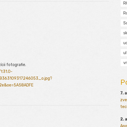
R
R
S
s
ud
ul
vr
cii fotografie.
/t31.0-
363109317246053_o.jpg?
P
82e&oe=5A58ADFE
7. 
zve
tec
2. 
Apo