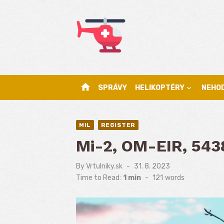
Skip
to
content
home
SPRÁVY
HELIKOPTÉRY
NEHO
MIL
REGISTER
Mi-2, OM-EIR, 543
By
Vrtulniky.sk
Posted
31. 8. 2023
on
Time to Read:
1 min
-
121
words