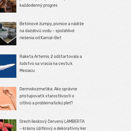
každodenný progres
Betónové žumpy, pivnice a nádrže
na dažďovú vodu – spoľahlivé
riešenia od Kamal-Bet
Raketa Artemis 2 odštartovala a
ľudstvo sa vracia na cestu k
Mesiacu
Dermokozmetika: Ako správne
pristupovať k starostlivosti o
citlivú a problematickú pleť?
Orech lieskový Červený LAMBERTA
– krásny úžitkový a dekoratívny ker