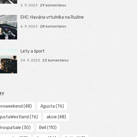
2. 9. 2023
29 komentárov
EHC: Havária vrtuľníka na Ružíne
6. 9. 2023
28 komentárov
Lety a šport
24. 9. 2023
23 komentárov
MY
eroweekend
(48)
Agusta
(76)
gustaWestland
(76)
akcie
(48)
érospatiale
(30)
Bell
(110)