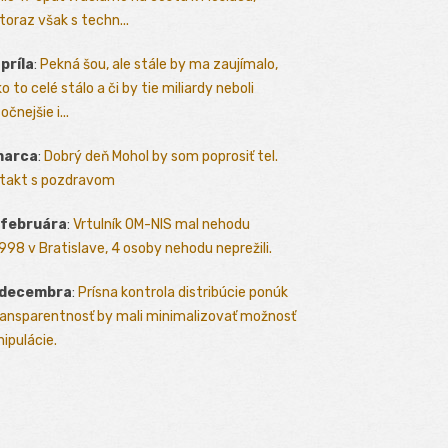
toraz však s techn...
apríla
:
Pekná šou, ale stále by ma zaujímalo,
o to celé stálo a či by tie miliardy neboli
očnejšie i...
marca
:
Dobrý deň Mohol by som poprosiť tel.
takt s pozdravom
 februára
:
Vrtulník OM-NIS mal nehodu
.1998 v Bratislave, 4 osoby nehodu neprežili.
 decembra
:
Prísna kontrola distribúcie ponúk
ransparentnosť by mali minimalizovať možnosť
ipulácie.