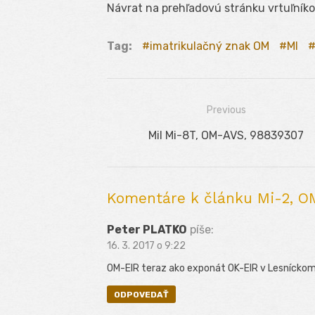
Návrat na prehľadovú stránku vrtuľník
Tag:
imatrikulačný znak OM
MI
Previous
Navigácia
Previous
Mil Mi-8T, OM-AVS, 98839307
v
post:
článku
Komentáre k článku Mi-2, OM
Peter PLATKO
píše:
16. 3. 2017 o 9:22
OM-EIR teraz ako exponát OK-EIR v Lesníckom 
ODPOVEDAŤ