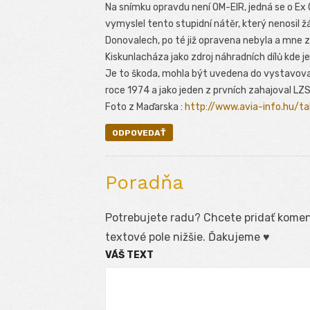
Na snímku opravdu není OM-EIR, jedná se o Ex 
vymyslel tento stupidní nátěr, který nenosil 
Donovalech, po té již opravena nebyla a mn
Kiskunlacháza jako zdroj náhradních dílů kde j
Je to škoda, mohla být uvedena do vystavovate
roce 1974 a jako jeden z prvních zahajoval LZS
Foto z Maďarska :
http://www.avia-info.hu/t
ODPOVEDAŤ
Poradňa
Potrebujete radu? Chcete pridať koment
textové pole nižšie. Ďakujeme ♥
VÁŠ TEXT