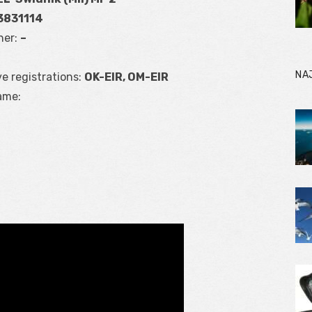
3831114
ner:
–
NA
ve registrations:
OK-EIR, OM-EIR
ame: