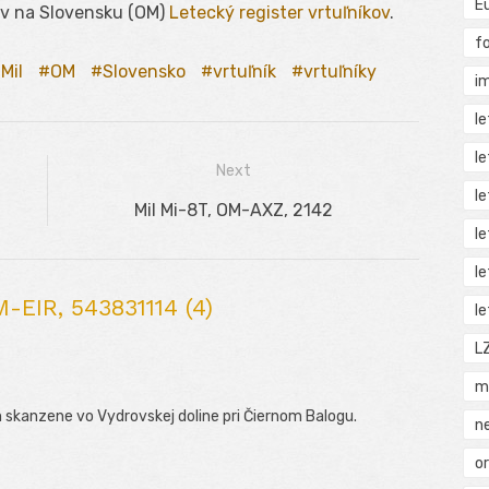
E
ov na Slovensku (OM)
Letecký register vrtuľníkov
.
f
Mil
OM
Slovensko
vrtuľník
vrtuľníky
i
l
l
Next
l
Next
Mil Mi-8T, OM-AXZ, 2142
l
post:
l
-EIR, 543831114 (4)
l
L
m
skanzene vo Vydrovskej doline pri Čiernom Balogu.
n
o