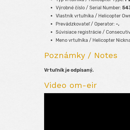
Výrobné číslo / Serial Number:
54
Vlastník vrtuľníka / Helicopter Ow
Prevádzkovateľ / Operator:
-,
Súvisiace registrácie / Consecuti
Meno vrtuľníka / Helicopter Nickn
Poznámky / Notes
Vrtuľník je odpísaný.
Video om-eir