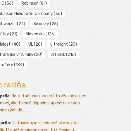
HC
(36)
Robinson
(81)
obinson Helicopter Company
(36)
chweizer
(24)
Sikorsky
(26)
kúšky
(21)
Slovensko
(136)
alosti
(48)
UL
(20)
ultralight
(20)
traľahké vrtuľníky
(20)
vrtuľník
(216)
tuľníky
(184)
oradňa
apríla
:
Je to fakt wau, vyzerá to úžasne a som
davý, ako to celé dopadne, aj keď sa v tých
hnických de...
apríla
:
Je fascinujúce sledovať, ako sa po
llo 17 opäť vraciame na cestu k Mesiacu,