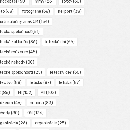
urocopter
(58)
firmy
(26)
fotky
(68)
oto
(68)
fotografie
(68)
heliport
(38)
matrikulačný znak OM
(134)
etecká spoločnosť
(51)
etecká základňa
(86)
letecké dni
(66)
etecké múzeum
(45)
etecké nehody
(80)
etecké spoločnosti
(25)
letecký deň
(66)
etectvo
(88)
letisko
(87)
letiská
(87)
Z
(86)
MI
(102)
Mil
(102)
úzeum
(46)
nehoda
(83)
ehody
(80)
OM
(134)
rganizácia
(26)
organizácie
(25)