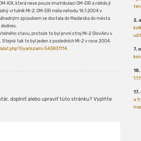
OM-KIX, která nese pouze imatrikulaci OM-EIR a někdo jí
ten
žádný vrtulník MI-2. OM-EIR měla nehodu 16.1.2004 v
e záhadným způsobem se dostala do Maďarska do města
2. 
e dodnes.
koľk
lného stavu, protože to byl první stroj MI-2 SlovAiru v
užit
. Stejně tak to byl jeden z posledních MI-2 v roce 2004.
alalat.php?Gyariszam=543831114
7. 
kon
18.
1.1
17.
ár, doplniť alebo upraviť túto stránku? Vyplňte
a t
man