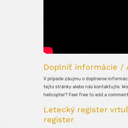
Doplniť informácie /
V prípade záujmu o doplnenie informáci
tejto stránky alebo nás kontaktujte. Wo
helicopter? Feel free to add a comment
Letecký register vrtuľ
register