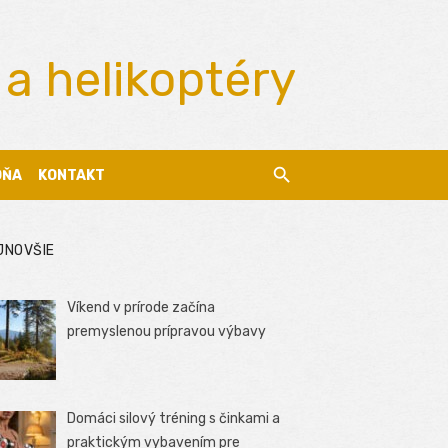
 a helikoptéry
DŇA
KONTAKT
JNOVŠIE
Víkend v prírode začína
premyslenou prípravou výbavy
Domáci silový tréning s činkami a
praktickým vybavením pre