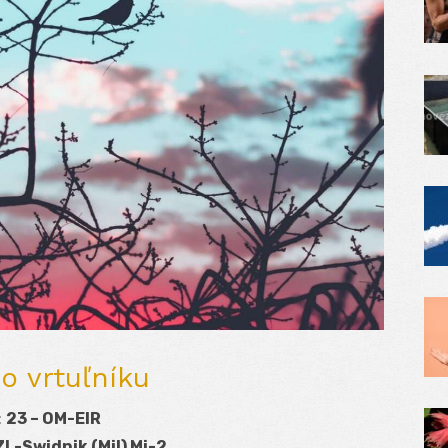
o vrtuľníku
:
23 – OM-EIR
L-Swidnik (Mil) Mi-2