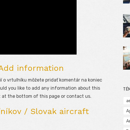
 Add information
í o vrtuľníku môžete pridať komentár na koniec
uld you like to add any information about this
TÉ
 at the bottom of this page or contact us.
a
níkov / Slovak aircraft
A
A