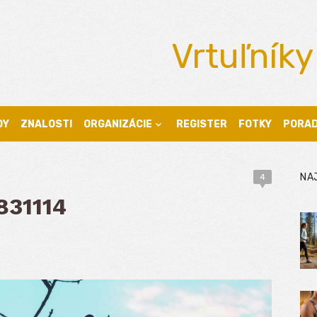
Vrtuľníky
DY
ZNALOSTI
ORGANIZÁCIE
REGISTER
FOTKY
PORA
NA
4
831114