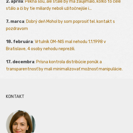
2. apríla
:
Pekná šou, ale stále by ma zaujímalo, koľko to celé
stálo a či by tie miliardy neboli užitočnejšie i...
7. marca
:
Dobrý deň Mohol by som poprosiť tel. kontakt s
pozdravom
18. februára
:
Vrtulník OM-NIS mal nehodu 1.1.1998 v
Bratislave, 4 osoby nehodu neprežili.
17. decembra
:
Prísna kontrola distribúcie ponúk a
transparentnosť by mali minimalizovať možnosť manipulácie.
KONTAKT