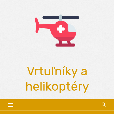
Skip
to
content
Vrtuľníky a
helikoptéry