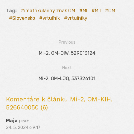
Tag:
imatrikulačný znak OM
MI
Mil
OM
Slovensko
vrtuľník
vrtuľníky
Previous
Navigácia
Previous
Mi-2, OM-OIW, 529013124
v
post:
Next
článku
Next
Mi-2, OM-LJQ, 537326101
post:
Komentáre k článku Mi-2, OM-KIH,
526640050 (6)
Maja
píše:
24. 5. 2024 o 9:17