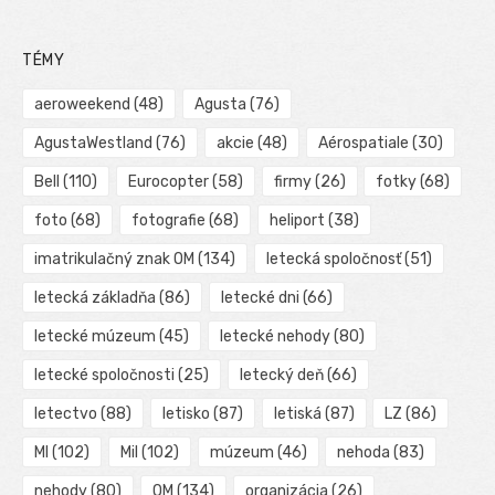
TÉMY
aeroweekend
(48)
Agusta
(76)
AgustaWestland
(76)
akcie
(48)
Aérospatiale
(30)
Bell
(110)
Eurocopter
(58)
firmy
(26)
fotky
(68)
foto
(68)
fotografie
(68)
heliport
(38)
imatrikulačný znak OM
(134)
letecká spoločnosť
(51)
letecká základňa
(86)
letecké dni
(66)
letecké múzeum
(45)
letecké nehody
(80)
letecké spoločnosti
(25)
letecký deň
(66)
letectvo
(88)
letisko
(87)
letiská
(87)
LZ
(86)
MI
(102)
Mil
(102)
múzeum
(46)
nehoda
(83)
nehody
(80)
OM
(134)
organizácia
(26)