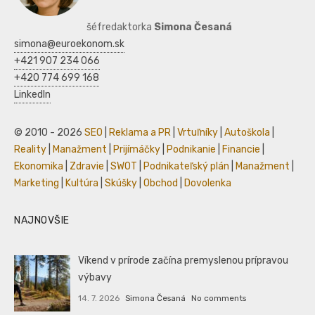
šéfredaktorka
Simona Česaná
simona@euroekonom.sk
+421 907 234 066
+420 774 699 168
LinkedIn
© 2010 - 2026
SEO
|
Reklama a PR
|
Vrtuľníky
|
Autoškola
|
Reality
|
Manažment
|
Prijímáčky
|
Podnikanie
|
Financie
|
Ekonomika
|
Zdravie
|
SWOT
|
Podnikateľský plán
|
Manažment
|
Marketing
|
Kultúra
|
Skúšky
|
Obchod
|
Dovolenka
NAJNOVŠIE
Víkend v prírode začína premyslenou prípravou
výbavy
14. 7. 2026
Simona Česaná
No comments