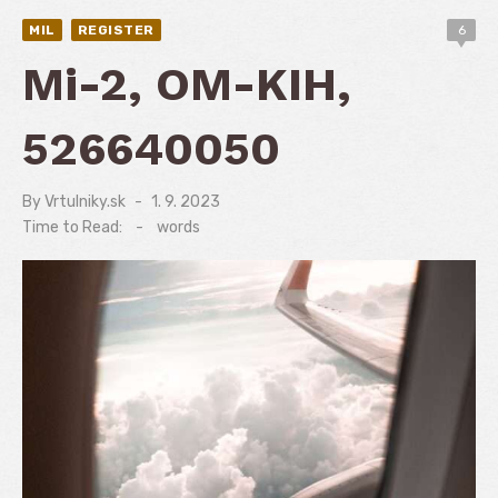
MIL
REGISTER
6
Mi-2, OM-KIH,
526640050
By
Vrtulniky.sk
Posted
1. 9. 2023
on
Time to Read:
-
words