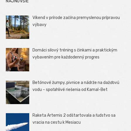
NAJNOVŠIE
Víkend v prírode začína premyslenou prípravou
výbavy
Domáci silový tréning s činkami a praktickým
vybavením pre každodenný progres
Betónové žumpy, pivnice a nádrže na dažďovú
vodu – spoľahlivé riešenia od Kamal-Bet
Raketa Artemis 2 odštartovala a ľudstvo sa
vracia na cestu k Mesiacu