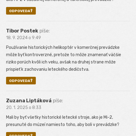
ODPOVEDAŤ
Tibor Postek
píše:
18. 9. 2024 o 9:49
Používanie historických helikoptér v komerčnej prevádzke
môže byť kontroverzné, pretože to môže znamenať väčšie
riziko porúch kvôli ich veku, avšak na druhej strane môže
prispieť k zachovaniu leteckého dedičstva.
ODPOVEDAŤ
Zuzana Liptáková
píše:
20. 1. 2025 o 8:33
Mali by byť všetky historické letecké stroje, ako je Mi-2,
presunuté do múzeí namiesto toho, aby boli v prevádzke?
ODPOVEDAŤ