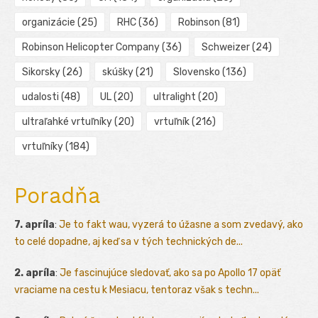
organizácie
(25)
RHC
(36)
Robinson
(81)
Robinson Helicopter Company
(36)
Schweizer
(24)
Sikorsky
(26)
skúšky
(21)
Slovensko
(136)
udalosti
(48)
UL
(20)
ultralight
(20)
ultraľahké vrtuľníky
(20)
vrtuľník
(216)
vrtuľníky
(184)
Poradňa
7. apríla
:
Je to fakt wau, vyzerá to úžasne a som zvedavý, ako
to celé dopadne, aj keď sa v tých technických de...
2. apríla
:
Je fascinujúce sledovať, ako sa po Apollo 17 opäť
vraciame na cestu k Mesiacu, tentoraz však s techn...