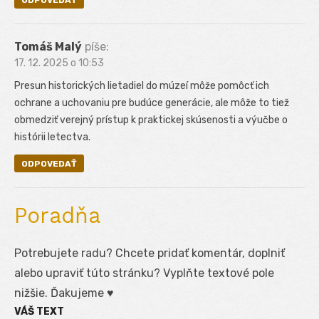
Tomáš Malý
píše:
17. 12. 2025 o 10:53
Presun historických lietadiel do múzeí môže pomôcť ich
ochrane a uchovaniu pre budúce generácie, ale môže to tiež
obmedziť verejný prístup k praktickej skúsenosti a výučbe o
histórii letectva.
ODPOVEDAŤ
Poradňa
Potrebujete radu? Chcete pridať komentár, doplniť
alebo upraviť túto stránku? Vyplňte textové pole
nižšie. Ďakujeme ♥
VÁŠ TEXT