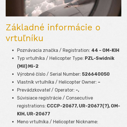
Základné informácie o
vrtuľníku
Poznávacia značka / Registration:
44 – OM-KIH
Typ vrtuľníka / Helicopter Type:
PZL-Swidnik
(Mil) Mi-2
Výrobné číslo / Serial Number:
526640050
Vlastník vrtuľníka / Helicopter Owner:
–
Prevádzkovateľ / Operator:
-,
Súvisiace registrácie / Consecutive
registrations:
CCCP-20677, UR-20677(?), OM-
KIH, UR-20677
Meno vrtuľníka / Helicopter Nickname: