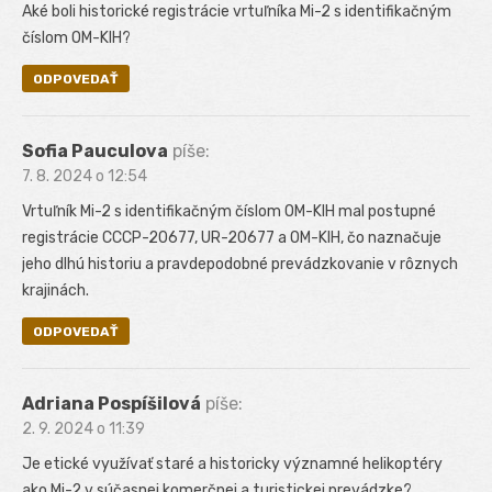
Aké boli historické registrácie vrtuľníka Mi-2 s identifikačným
číslom OM-KIH?
ODPOVEDAŤ
Sofia Pauculova
píše:
7. 8. 2024 o 12:54
Vrtuľník Mi-2 s identifikačným číslom OM-KIH mal postupné
registrácie CCCP-20677, UR-20677 a OM-KIH, čo naznačuje
jeho dlhú historiu a pravdepodobné prevádzkovanie v rôznych
krajinách.
ODPOVEDAŤ
Adriana Pospíšilová
píše:
2. 9. 2024 o 11:39
Je etické využívať staré a historicky významné helikoptéry
ako Mi-2 v súčasnej komerčnej a turistickej prevádzke?