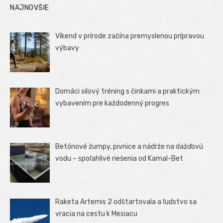
NAJNOVŠIE
Víkend v prírode začína premyslenou prípravou
výbavy
Domáci silový tréning s činkami a praktickým
vybavením pre každodenný progres
Betónové žumpy, pivnice a nádrže na dažďovú
vodu – spoľahlivé riešenia od Kamal-Bet
Raketa Artemis 2 odštartovala a ľudstvo sa
vracia na cestu k Mesiacu