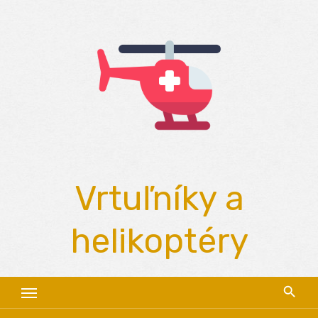
Skip
to
content
Vrtuľníky a
helikoptéry