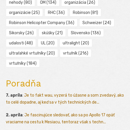
nehody
(80)
OM
(134)
organizácia
(26)
organizácie
(25)
RHC
(36)
Robinson
(81)
Robinson Helicopter Company
(36)
Schweizer
(24)
Sikorsky
(26)
skúšky
(21)
Slovensko
(136)
udalosti
(48)
UL
(20)
ultralight
(20)
ultraľahké vrtuľníky
(20)
vrtuľník
(216)
vrtuľníky
(184)
Poradňa
7. apríla
:
Je to fakt wau, vyzerá to úžasne a som zvedavý, ako
to celé dopadne, aj keď sa v tých technických de...
2. apríla
:
Je fascinujúce sledovať, ako sa po Apollo 17 opäť
vraciame na cestu k Mesiacu, tentoraz však s techn...