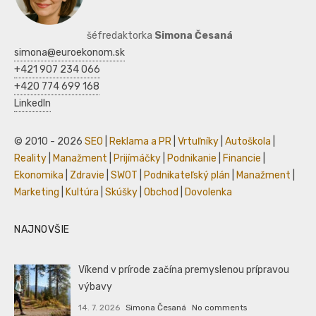
šéfredaktorka
Simona Česaná
simona@euroekonom.sk
+421 907 234 066
+420 774 699 168
LinkedIn
© 2010 - 2026
SEO
|
Reklama a PR
|
Vrtuľníky
|
Autoškola
|
Reality
|
Manažment
|
Prijímáčky
|
Podnikanie
|
Financie
|
Ekonomika
|
Zdravie
|
SWOT
|
Podnikateľský plán
|
Manažment
|
Marketing
|
Kultúra
|
Skúšky
|
Obchod
|
Dovolenka
NAJNOVŠIE
Víkend v prírode začína premyslenou prípravou
výbavy
14. 7. 2026
Simona Česaná
No comments