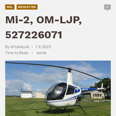
MIL
REGISTER
0
Mi-2, OM-LJP,
527226071
By
Vrtulniky.sk
Posted
1. 9. 2023
on
Time to Read:
-
words