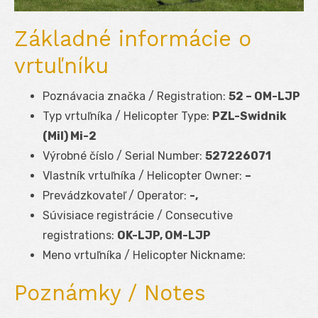
Základné informácie o
vrtuľníku
Poznávacia značka / Registration:
52 – OM-LJP
Typ vrtuľníka / Helicopter Type:
PZL-Swidnik
(Mil) Mi-2
Výrobné číslo / Serial Number:
527226071
Vlastník vrtuľníka / Helicopter Owner:
–
Prevádzkovateľ / Operator:
-,
Súvisiace registrácie / Consecutive
registrations:
OK-LJP, OM-LJP
Meno vrtuľníka / Helicopter Nickname:
Poznámky / Notes