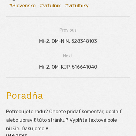
Slovensko
vrtuľník
vrtuľníky
Previous
Navigácia
Previous
Mi-2, OM-NIN, 528348103
v
post:
Next
článku
Next
Mi-2, OM-KJP, 516641040
post:
Poradňa
Potrebujete radu? Chcete pridať komentár, doplniť
alebo upraviť túto stránku? Vyplňte textové pole
nižšie. Ďakujeme ♥