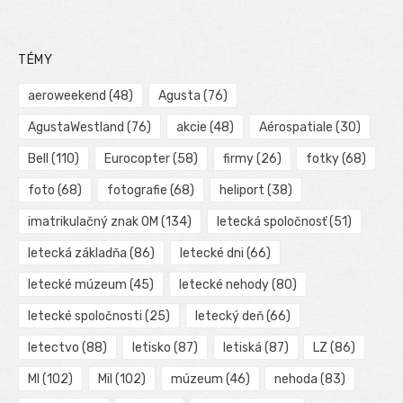
TÉMY
aeroweekend
(48)
Agusta
(76)
AgustaWestland
(76)
akcie
(48)
Aérospatiale
(30)
Bell
(110)
Eurocopter
(58)
firmy
(26)
fotky
(68)
foto
(68)
fotografie
(68)
heliport
(38)
imatrikulačný znak OM
(134)
letecká spoločnosť
(51)
letecká základňa
(86)
letecké dni
(66)
letecké múzeum
(45)
letecké nehody
(80)
letecké spoločnosti
(25)
letecký deň
(66)
letectvo
(88)
letisko
(87)
letiská
(87)
LZ
(86)
MI
(102)
Mil
(102)
múzeum
(46)
nehoda
(83)