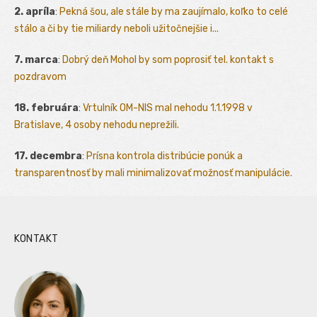
2. apríla
:
Pekná šou, ale stále by ma zaujímalo, koľko to celé
stálo a či by tie miliardy neboli užitočnejšie i...
7. marca
:
Dobrý deň Mohol by som poprosiť tel. kontakt s
pozdravom
18. februára
:
Vrtulník OM-NIS mal nehodu 1.1.1998 v
Bratislave, 4 osoby nehodu neprežili.
17. decembra
:
Prísna kontrola distribúcie ponúk a
transparentnosť by mali minimalizovať možnosť manipulácie.
KONTAKT