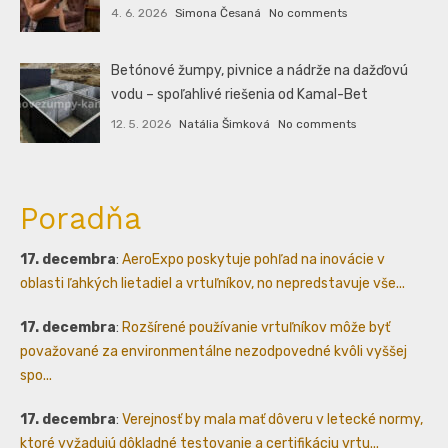
4. 6. 2026
Simona Česaná
No comments
Betónové žumpy, pivnice a nádrže na dažďovú
vodu – spoľahlivé riešenia od Kamal-Bet
12. 5. 2026
Natália Šimková
No comments
Poradňa
17. decembra
:
AeroExpo poskytuje pohľad na inovácie v
oblasti ľahkých lietadiel a vrtuľníkov, no nepredstavuje vše...
17. decembra
:
Rozšírené používanie vrtuľníkov môže byť
považované za environmentálne nezodpovedné kvôli vyššej
spo...
17. decembra
:
Verejnosť by mala mať dôveru v letecké normy,
ktoré vyžadujú dôkladné testovanie a certifikáciu vrtu...