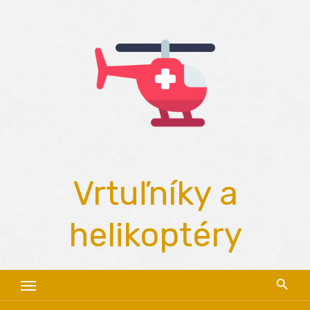
Skip
to
content
Vrtuľníky a
helikoptéry