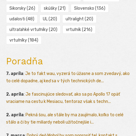
Sikorsky
(26)
skúšky
(21)
Slovensko
(136)
udalosti
(48)
UL
(20)
ultralight
(20)
ultraľahké vrtuľníky
(20)
vrtuľník
(216)
vrtuľníky
(184)
Poradňa
7. apríla
:
Je to fakt wau, vyzerá to úžasne a som zvedavý, ako
to celé dopadne, aj keď sa v tých technických de...
2. apríla
:
Je fascinujúce sledovať, ako sa po Apollo 17 opäť
vraciame na cestu k Mesiacu, tentoraz však s techn...
2. apríla
:
Pekná šou, ale stále by ma zaujímalo, koľko to celé
stálo a či by tie miliardy neboli užitočnejšie i...
7. marca
:
Dobrý deň Mohol by som poprosiť tel. kontakt s