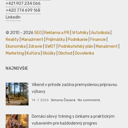
+421 907 234 066
+420 774 699 168
LinkedIn
© 2010 - 2026
SEO
|
Reklama a PR
|
Vrtuľníky
|
Autoškola
|
Reality
|
Manažment
|
Prijímáčky
|
Podnikanie
|
Financie
|
Ekonomika
|
Zdravie
|
SWOT
|
Podnikateľský plán
|
Manažment
|
Marketing
|
Kultúra
|
Skúšky
|
Obchod
|
Dovolenka
NAJNOVŠIE
Víkend v prírode začína premyslenou prípravou
výbavy
14. 7. 2026
Simona Česaná
No comments
Domáci silový tréning s činkami a praktickým
vybavením pre každodenný progres