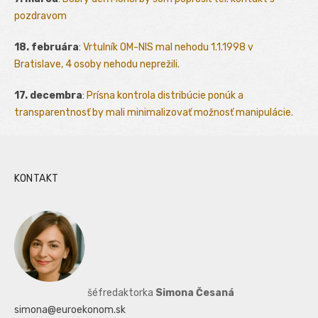
pozdravom
18. februára
:
Vrtulník OM-NIS mal nehodu 1.1.1998 v
Bratislave, 4 osoby nehodu neprežili.
17. decembra
:
Prísna kontrola distribúcie ponúk a
transparentnosť by mali minimalizovať možnosť manipulácie.
KONTAKT
šéfredaktorka
Simona Česaná
simona@euroekonom.sk