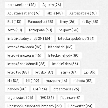
aeroweekend
(48)
Agusta
(76)
AgustaWestland
(76)
akcie
(48)
Aérospatiale
(30)
Bell
(110)
Eurocopter
(58)
firmy
(26)
fotky
(68)
foto
(68)
fotografie
(68)
heliport
(38)
imatrikulačný znak OM
(134)
letecká spoločnosť
(51)
letecká základňa
(86)
letecké dni
(66)
letecké múzeum
(45)
letecké nehody
(80)
letecké spoločnosti
(25)
letecký deň
(66)
letectvo
(88)
letisko
(87)
letiská
(87)
LZ
(86)
MI
(102)
Mil
(102)
múzeum
(46)
nehoda
(83)
nehody
(80)
OM
(134)
organizácia
(26)
organizácie
(25)
RHC
(36)
Robinson
(81)
Robinson Helicopter Company
(36)
Schweizer
(24)