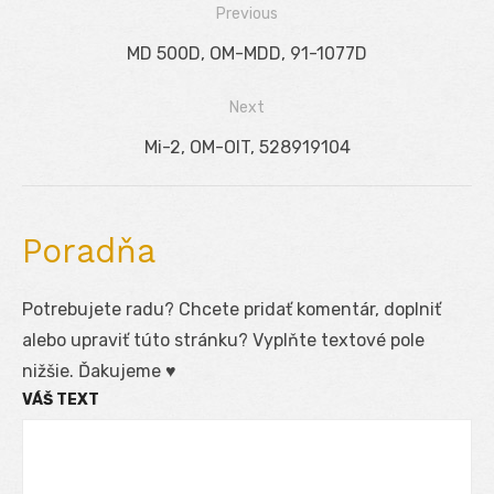
Previous
Navigácia
Previous
MD 500D, OM-MDD, 91-1077D
v
post:
Next
článku
Next
Mi-2, OM-OIT, 528919104
post:
Poradňa
Potrebujete radu? Chcete pridať komentár, doplniť
alebo upraviť túto stránku? Vyplňte textové pole
nižšie. Ďakujeme ♥
VÁŠ TEXT