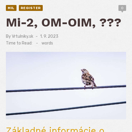
MIL
REGISTER
0
Mi-2, OM-OIM, ???
By
Vrtulniky.sk
Posted
1. 9. 2023
on
Time to Read:
-
words
Základné informácie o