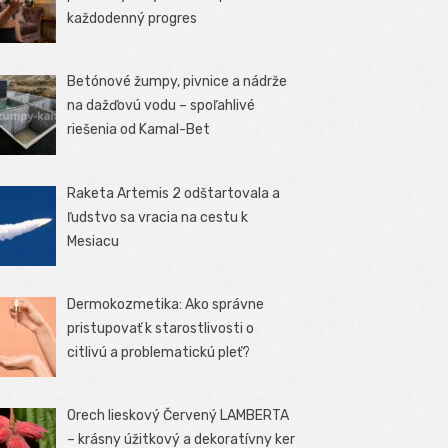
každodenný progres
Betónové žumpy, pivnice a nádrže
na dažďovú vodu – spoľahlivé
riešenia od Kamal-Bet
Raketa Artemis 2 odštartovala a
ľudstvo sa vracia na cestu k
Mesiacu
Dermokozmetika: Ako správne
pristupovať k starostlivosti o
citlivú a problematickú pleť?
Orech lieskový Červený LAMBERTA
– krásny úžitkový a dekoratívny ker