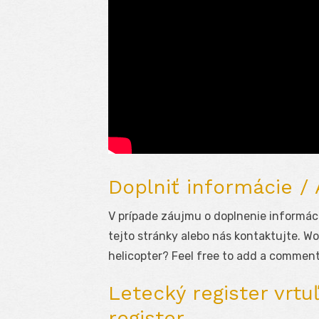
Doplniť informácie /
V prípade záujmu o doplnenie informáci
tejto stránky alebo nás kontaktujte. Wo
helicopter? Feel free to add a comment
Letecký register vrtuľ
register