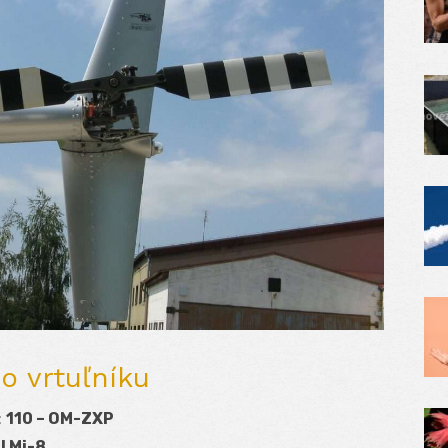
o vrtuľníku
:
110 – OM-ZXP
l Mi-8