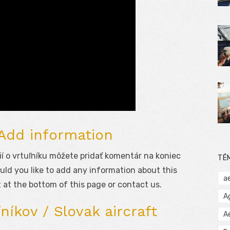
 Add information
í o vrtuľníku môžete pridať komentár na koniec
TÉ
uld you like to add any information about this
a
 at the bottom of this page or contact us.
A
níkov / Slovak aircraft
A