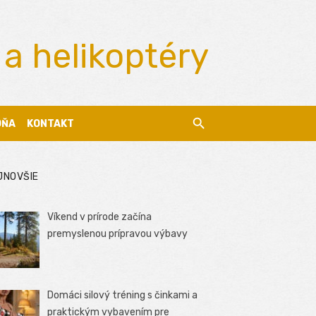
 a helikoptéry
DŇA
KONTAKT
JNOVŠIE
Víkend v prírode začína
premyslenou prípravou výbavy
Domáci silový tréning s činkami a
praktickým vybavením pre