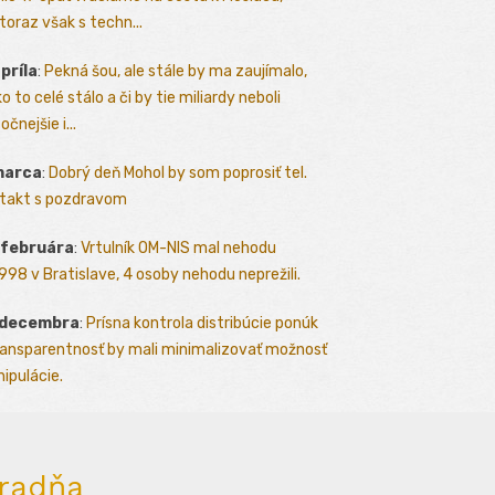
toraz však s techn...
apríla
:
Pekná šou, ale stále by ma zaujímalo,
o to celé stálo a či by tie miliardy neboli
očnejšie i...
marca
:
Dobrý deň Mohol by som poprosiť tel.
takt s pozdravom
 februára
:
Vrtulník OM-NIS mal nehodu
.1998 v Bratislave, 4 osoby nehodu neprežili.
 decembra
:
Prísna kontrola distribúcie ponúk
ransparentnosť by mali minimalizovať možnosť
ipulácie.
radňa