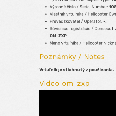
Výrobné číslo / Serial Number:
10
Vlastník vrtuľníka / Helicopter Ow
Prevádzkovateľ / Operator:
-,
Súvisiace registrácie / Consecuti
OM-ZXP
Meno vrtuľníka / Helicopter Nickn
Poznámky / Notes
Vrtuľník je stiahnutý z používania.
Video om-zxp