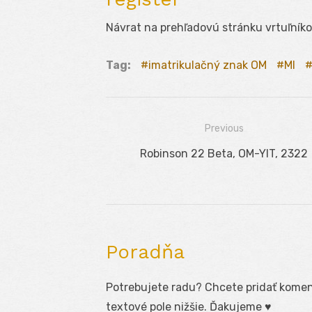
Návrat na prehľadovú stránku vrtuľník
Tag:
imatrikulačný znak OM
MI
Previous
Navigácia
Previous
Robinson 22 Beta, OM-YIT, 2322
v
post:
článku
Poradňa
Potrebujete radu? Chcete pridať koment
textové pole nižšie. Ďakujeme ♥