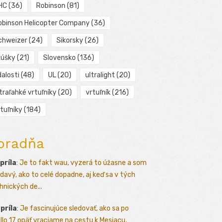
HC
(36)
Robinson
(81)
obinson Helicopter Company
(36)
chweizer
(24)
Sikorsky
(26)
kúšky
(21)
Slovensko
(136)
alosti
(48)
UL
(20)
ultralight
(20)
traľahké vrtuľníky
(20)
vrtuľník
(216)
tuľníky
(184)
oradňa
apríla
:
Je to fakt wau, vyzerá to úžasne a som
davý, ako to celé dopadne, aj keď sa v tých
hnických de...
apríla
:
Je fascinujúce sledovať, ako sa po
llo 17 opäť vraciame na cestu k Mesiacu,