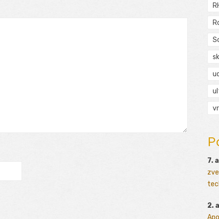
R
R
S
s
ud
ul
vr
P
7. 
zve
tec
2. 
Apo