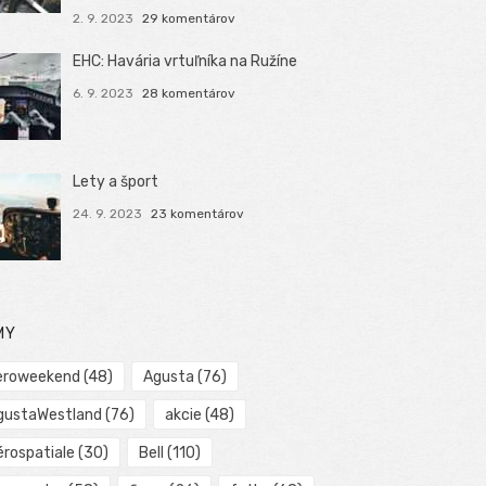
2. 9. 2023
29 komentárov
EHC: Havária vrtuľníka na Ružíne
6. 9. 2023
28 komentárov
Lety a šport
24. 9. 2023
23 komentárov
MY
eroweekend
(48)
Agusta
(76)
gustaWestland
(76)
akcie
(48)
érospatiale
(30)
Bell
(110)