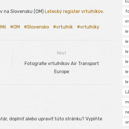
E
ov na Slovensku (OM)
Letecký register vrtuľníkov
.
f
i
Mil
OM
Slovensko
vrtuľník
vrtuľníky
l
l
l
Next
l
Next
Fotografie vrtuľníkov Air Transport
post:
Europe
l
l
L
m
n
ár, doplniť alebo upraviť túto stránku? Vyplňte
o