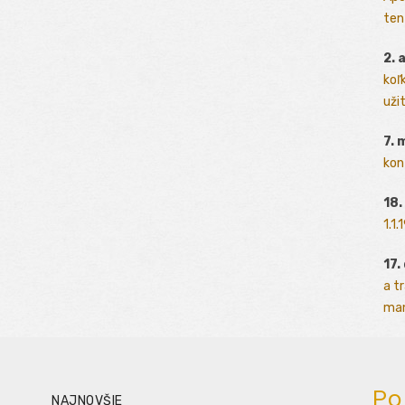
ten
2. 
koľk
užit
7. 
kon
18.
1.1
17.
a t
man
Po
NAJNOVŠIE