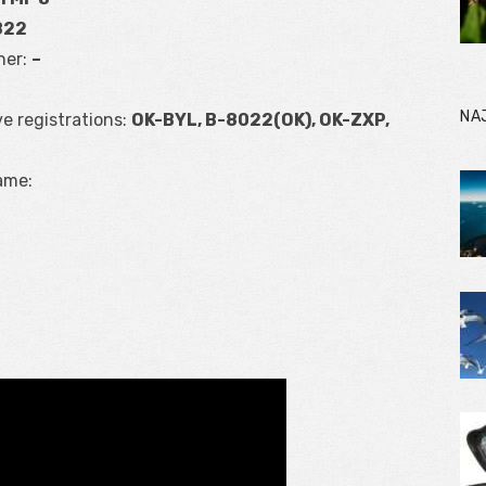
822
ner:
–
NA
ve registrations:
OK-BYL, B-8022(OK), OK-ZXP,
ame: