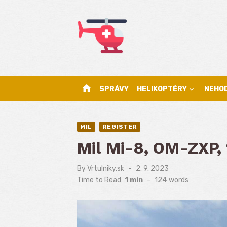
Skip
to
content
home
SPRÁVY
HELIKOPTÉRY
NEHO
MIL
REGISTER
Mil Mi-8, OM-ZXP,
By
Vrtulniky.sk
Posted
2. 9. 2023
on
Time to Read:
1 min
-
124
words