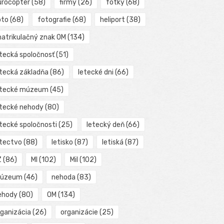
urocopter
(58)
firmy
(26)
fotky
(68)
oto
(68)
fotografie
(68)
heliport
(38)
matrikulačný znak OM
(134)
etecká spoločnosť
(51)
etecká základňa
(86)
letecké dni
(66)
etecké múzeum
(45)
etecké nehody
(80)
etecké spoločnosti
(25)
letecký deň
(66)
etectvo
(88)
letisko
(87)
letiská
(87)
Z
(86)
MI
(102)
Mil
(102)
úzeum
(46)
nehoda
(83)
ehody
(80)
OM
(134)
rganizácia
(26)
organizácie
(25)