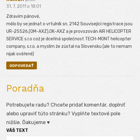
31. 7. 2011 o 18:01
Zdravím pánové,
mělo by se jednat o vrtulník sn. 2142 Související registrace jsou
UR-25526,(OM-AXZ),OK-AXZ a je provozován AIR HELICOPTER
SERVICE s.r.o což je dceřiná společnost TECH-MONT helicopter
company, s.r.o. a myslim že zůstal na Slovensku (ale to nemam
nijak ověřené)
ODPOVEDAŤ
Poradňa
Potrebujete radu? Chcete pridať komentár, doplniť
alebo upraviť túto stránku? Vyplňte textové pole
nižšie. Ďakujeme ♥
VÁŠ TEXT