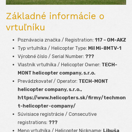
Základné informácie o
vrtuľníku
Poznávacia značka / Registration:
117 – OM-AKZ
Typ vrtuľníka / Helicopter Type:
Mil Mi-8MTV-1
Výrobné číslo / Serial Number:
???
Vlastník vrtuľníka / Helicopter Owner:
TECH-
MONT helicopter company, s.r.o.
Prevádzkovateľ / Operator:
TECH-MONT
helicopter company, s.r.o.,
https://www.helicopters.sk/firmy/techmon
t-helicopter-company/
Súvisiace registrácie / Consecutive
registrations:
???
Meno vrtuľníka / Helicopter Nickname:
Libuša