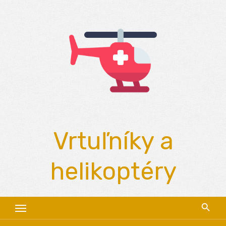
Skip
to
content
Vrtuľníky a
helikoptéry