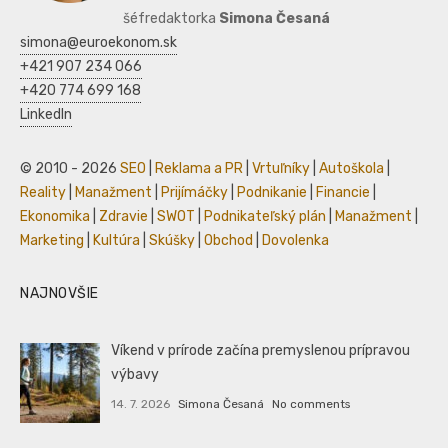
šéfredaktorka
Simona Česaná
simona@euroekonom.sk
+421 907 234 066
+420 774 699 168
LinkedIn
© 2010 - 2026
SEO
|
Reklama a PR
|
Vrtuľníky
|
Autoškola
|
Reality
|
Manažment
|
Prijímáčky
|
Podnikanie
|
Financie
|
Ekonomika
|
Zdravie
|
SWOT
|
Podnikateľský plán
|
Manažment
|
Marketing
|
Kultúra
|
Skúšky
|
Obchod
|
Dovolenka
NAJNOVŠIE
Víkend v prírode začína premyslenou prípravou
výbavy
14. 7. 2026
Simona Česaná
No comments