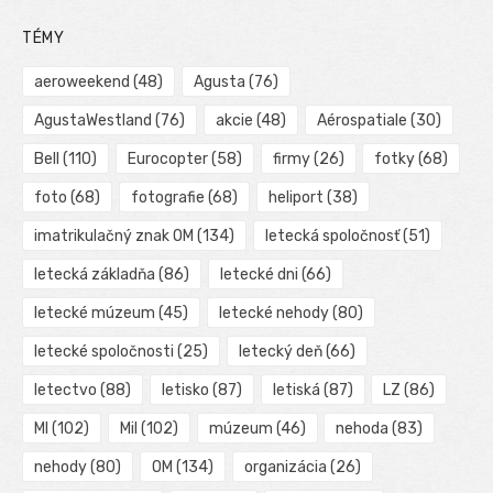
TÉMY
aeroweekend
(48)
Agusta
(76)
AgustaWestland
(76)
akcie
(48)
Aérospatiale
(30)
Bell
(110)
Eurocopter
(58)
firmy
(26)
fotky
(68)
foto
(68)
fotografie
(68)
heliport
(38)
imatrikulačný znak OM
(134)
letecká spoločnosť
(51)
letecká základňa
(86)
letecké dni
(66)
letecké múzeum
(45)
letecké nehody
(80)
letecké spoločnosti
(25)
letecký deň
(66)
letectvo
(88)
letisko
(87)
letiská
(87)
LZ
(86)
MI
(102)
Mil
(102)
múzeum
(46)
nehoda
(83)
nehody
(80)
OM
(134)
organizácia
(26)