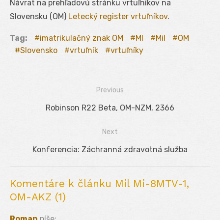
Návrat na prehľadovú stránku vrtuľníkov na
Slovensku (OM)
Letecký register vrtuľníkov
.
Tag:
imatrikulačný znak OM
MI
Mil
OM
Slovensko
vrtuľník
vrtuľníky
Previous
Navigácia
Previous
Robinson R22 Beta, OM-NZM, 2366
v
post:
Next
článku
Next
Konferencia: Záchranná zdravotná služba
post:
Komentáre k článku Mil Mi-8MTV-1,
OM-AKZ (1)
Roman
píše: