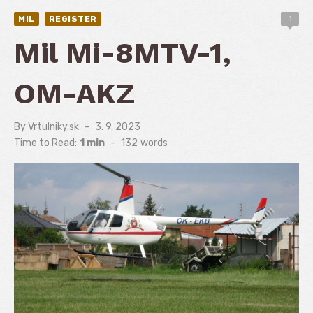
MIL
REGISTER
1
Mil Mi-8MTV-1,
OM-AKZ
By
Vrtulniky.sk
Posted
3. 9. 2023
on
Time to Read:
1 min
-
132
words