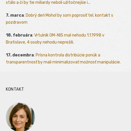
stálo a či by tie miliardy neboli užitočnejšie i...
7. marca
:
Dobrý deň Mohol by som poprosiť tel. kontakt s
pozdravom
18. februára
:
Vrtulník OM-NIS mal nehodu 1.1.1998 v
Bratislave, 4 osoby nehodu neprežili.
17. decembra
:
Prísna kontrola distribúcie ponúk a
transparentnosť by mali minimalizovať možnosť manipulácie.
KONTAKT