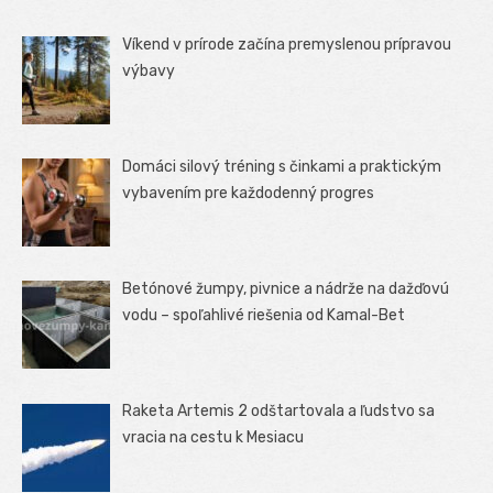
Víkend v prírode začína premyslenou prípravou
výbavy
Domáci silový tréning s činkami a praktickým
vybavením pre každodenný progres
Betónové žumpy, pivnice a nádrže na dažďovú
vodu – spoľahlivé riešenia od Kamal-Bet
Raketa Artemis 2 odštartovala a ľudstvo sa
vracia na cestu k Mesiacu