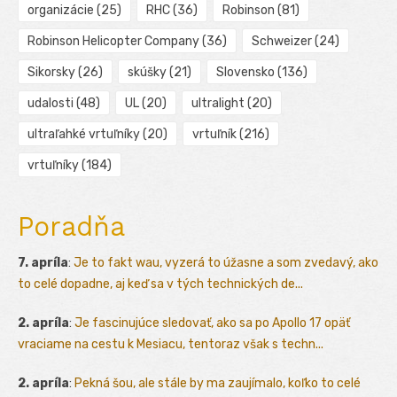
organizácie
(25)
RHC
(36)
Robinson
(81)
Robinson Helicopter Company
(36)
Schweizer
(24)
Sikorsky
(26)
skúšky
(21)
Slovensko
(136)
udalosti
(48)
UL
(20)
ultralight
(20)
ultraľahké vrtuľníky
(20)
vrtuľník
(216)
vrtuľníky
(184)
Poradňa
7. apríla
:
Je to fakt wau, vyzerá to úžasne a som zvedavý, ako
to celé dopadne, aj keď sa v tých technických de...
2. apríla
:
Je fascinujúce sledovať, ako sa po Apollo 17 opäť
vraciame na cestu k Mesiacu, tentoraz však s techn...
2. apríla
:
Pekná šou, ale stále by ma zaujímalo, koľko to celé