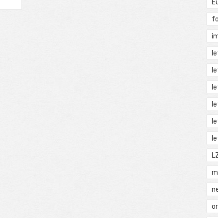
E
f
i
l
l
l
l
l
l
L
m
n
o