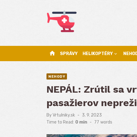
Skip
to
content
home
SPRÁVY
HELIKOPTÉRY
NEHO
NEHODY
NEPÁL: Zrútil sa vr
pasažierov nepreži
By
Vrtulniky.sk
Posted
3. 9. 2023
on
Time to Read:
0 min
-
77
words