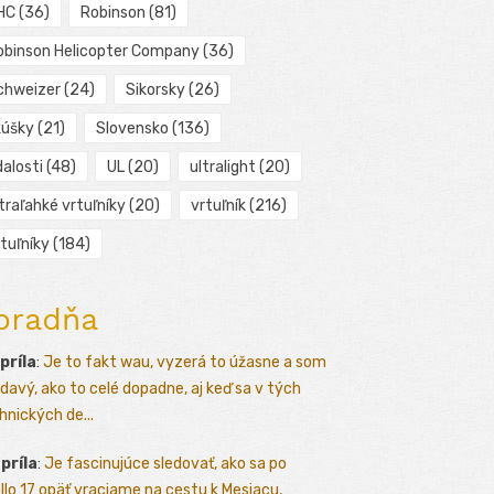
HC
(36)
Robinson
(81)
obinson Helicopter Company
(36)
chweizer
(24)
Sikorsky
(26)
kúšky
(21)
Slovensko
(136)
alosti
(48)
UL
(20)
ultralight
(20)
traľahké vrtuľníky
(20)
vrtuľník
(216)
tuľníky
(184)
oradňa
apríla
:
Je to fakt wau, vyzerá to úžasne a som
davý, ako to celé dopadne, aj keď sa v tých
hnických de...
apríla
:
Je fascinujúce sledovať, ako sa po
llo 17 opäť vraciame na cestu k Mesiacu,