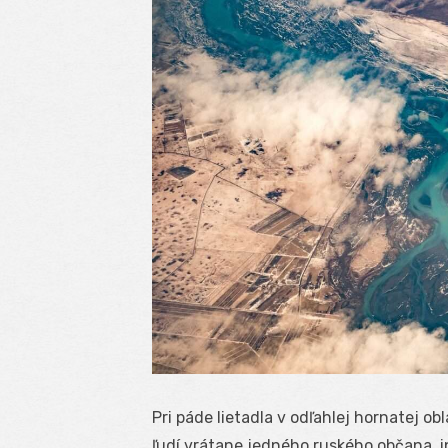
Pri páde lietadla v odľahlej hornatej o
ľudí vrátane jedného ruského občana, in