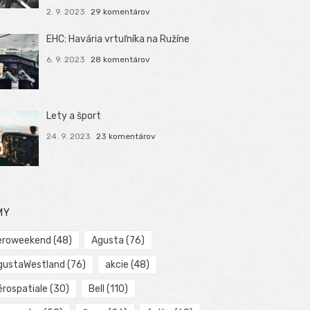
2. 9. 2023
29 komentárov
EHC: Havária vrtuľníka na Ružíne
6. 9. 2023
28 komentárov
Lety a šport
24. 9. 2023
23 komentárov
MY
eroweekend
(48)
Agusta
(76)
gustaWestland
(76)
akcie
(48)
érospatiale
(30)
Bell
(110)