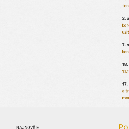
ten
2. 
koľk
užit
7. 
kon
18.
1.1
17.
a t
man
Po
NAJNOVŠIE