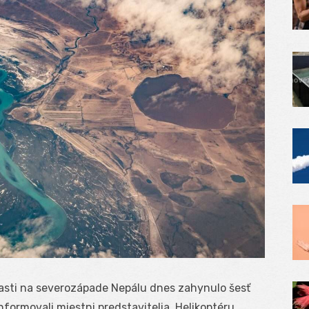
blasti na severozápade Nepálu dnes zahynulo šesť
formovali miestni predstavitelia. Helikoptéru