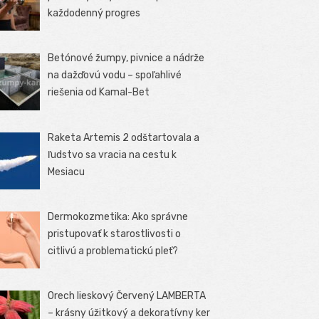
každodenný progres
Betónové žumpy, pivnice a nádrže
na dažďovú vodu – spoľahlivé
riešenia od Kamal-Bet
Raketa Artemis 2 odštartovala a
ľudstvo sa vracia na cestu k
Mesiacu
Dermokozmetika: Ako správne
pristupovať k starostlivosti o
citlivú a problematickú pleť?
Orech lieskový Červený LAMBERTA
– krásny úžitkový a dekoratívny ker