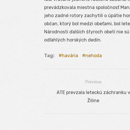
prevádzkovala miestna spoločnosť Manang
jeho zadné rotory zachytili o úpätie hor
občan, ktorý bol medzi obeťami, bol lete
Národnosti ďalších štyroch obetí nie sú
odľahlých horských dedín.
Tag:
havária
nehoda
Previous
Navigácia
Previous
ATE prevzala leteckú záchranku 
v
post:
Žiline
článku