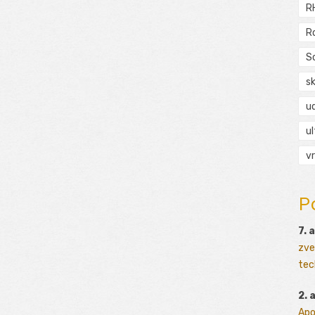
R
R
S
s
ud
ul
vr
P
7. 
zve
tec
2. 
Apo