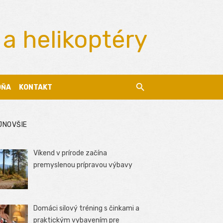
 a helikoptéry
DŇA
KONTAKT
JNOVŠIE
Víkend v prírode začína
premyslenou prípravou výbavy
Domáci silový tréning s činkami a
praktickým vybavením pre