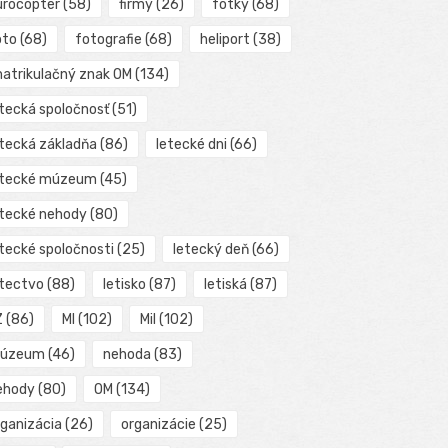
urocopter
(58)
firmy
(26)
fotky
(68)
oto
(68)
fotografie
(68)
heliport
(38)
matrikulačný znak OM
(134)
etecká spoločnosť
(51)
etecká základňa
(86)
letecké dni
(66)
etecké múzeum
(45)
etecké nehody
(80)
etecké spoločnosti
(25)
letecký deň
(66)
etectvo
(88)
letisko
(87)
letiská
(87)
Z
(86)
MI
(102)
Mil
(102)
úzeum
(46)
nehoda
(83)
ehody
(80)
OM
(134)
rganizácia
(26)
organizácie
(25)