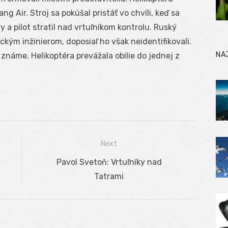
 Air. Stroj sa pokúšal pristáť vo chvíli, keď sa
y a pilot stratil nad vrtuľníkom kontrolu. Ruský
ckým inžinierom, doposiaľ ho však neidentifikovali.
NA
 známe. Helikoptéra prevážala obilie do jednej z
Next
v
Next
Pavol Svetoň: Vrtuľníky nad
post:
Tatrami