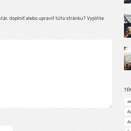
ár, doplniť alebo upraviť túto stránku? Vyplňte
TÉ
a
A
A