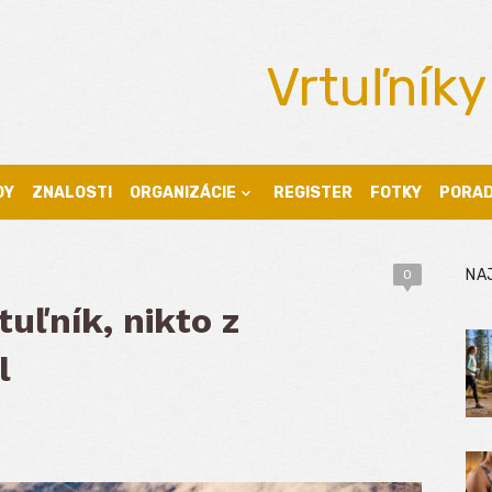
Vrtuľníky
DY
ZNALOSTI
ORGANIZÁCIE
REGISTER
FOTKY
PORA
NA
0
tuľník, nikto z
l