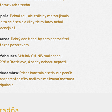
toraz však s techn...
apríla
:
Pekná šou, ale stále by ma zaujímalo,
o to celé stálo a či by tie miliardy neboli
očnejšie i...
marca
:
Dobrý deň Mohol by som poprosiť tel.
takt s pozdravom
 februára
:
Vrtulník OM-NIS mal nehodu
.1998 v Bratislave, 4 osoby nehodu neprežili.
 decembra
:
Prísna kontrola distribúcie ponúk
ransparentnosť by mali minimalizovať možnosť
ipulácie.
radňa