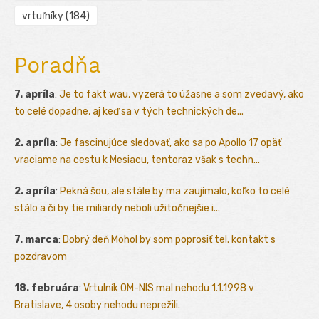
vrtuľníky
(184)
Poradňa
7. apríla
:
Je to fakt wau, vyzerá to úžasne a som zvedavý, ako
to celé dopadne, aj keď sa v tých technických de...
2. apríla
:
Je fascinujúce sledovať, ako sa po Apollo 17 opäť
vraciame na cestu k Mesiacu, tentoraz však s techn...
2. apríla
:
Pekná šou, ale stále by ma zaujímalo, koľko to celé
stálo a či by tie miliardy neboli užitočnejšie i...
7. marca
:
Dobrý deň Mohol by som poprosiť tel. kontakt s
pozdravom
18. februára
:
Vrtulník OM-NIS mal nehodu 1.1.1998 v
Bratislave, 4 osoby nehodu neprežili.