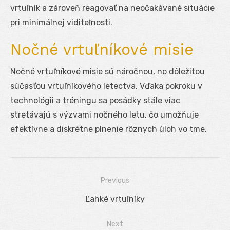
vrtuľník a zároveň reagovať na neočakávané situácie
pri minimálnej viditeľnosti.
Nočné vrtuľníkové misie
Nočné vrtuľníkové misie sú náročnou, no dôležitou
súčasťou vrtuľníkového letectva. Vďaka pokroku v
technológii a tréningu sa posádky stále viac
stretávajú s výzvami nočného letu, čo umožňuje
efektívne a diskrétne plnenie rôznych úloh vo tme.
Previous
Navigácia
Previous
Ľahké vrtuľníky
v
post:
Next