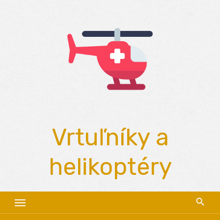
Skip
to
content
Vrtuľníky a
helikoptéry