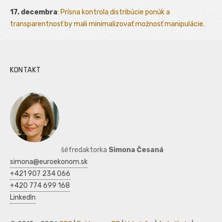
17. decembra
:
Prísna kontrola distribúcie ponúk a
transparentnosť by mali minimalizovať možnosť manipulácie.
KONTAKT
šéfredaktorka
Simona Česaná
simona@euroekonom.sk
+421 907 234 066
+420 774 699 168
LinkedIn