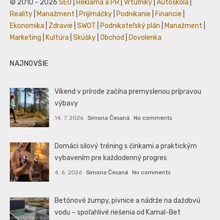
© 2010 - 2026
SEO
|
Reklama a PR
|
Vrtuľníky
|
Autoškola
|
Reality
|
Manažment
|
Prijímáčky
|
Podnikanie
|
Financie
|
Ekonomika
|
Zdravie
|
SWOT
|
Podnikateľský plán
|
Manažment
|
Marketing
|
Kultúra
|
Skúšky
|
Obchod
|
Dovolenka
NAJNOVŠIE
Víkend v prírode začína premyslenou prípravou
výbavy
14. 7. 2026
Simona Česaná
No comments
Domáci silový tréning s činkami a praktickým
vybavením pre každodenný progres
4. 6. 2026
Simona Česaná
No comments
Betónové žumpy, pivnice a nádrže na dažďovú
vodu – spoľahlivé riešenia od Kamal-Bet