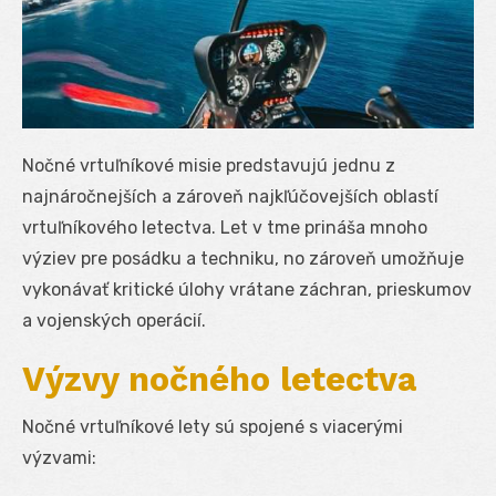
Nočné vrtuľníkové misie predstavujú jednu z
najnáročnejších a zároveň najkľúčovejších oblastí
vrtuľníkového letectva. Let v tme prináša mnoho
výziev pre posádku a techniku, no zároveň umožňuje
vykonávať kritické úlohy vrátane záchran, prieskumov
a vojenských operácií.
Výzvy nočného letectva
Nočné vrtuľníkové lety sú spojené s viacerými
výzvami: