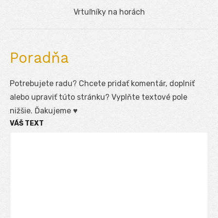
článku
Next
Vrtuľníky na horách
post:
Poradňa
Potrebujete radu? Chcete pridať komentár, doplniť
alebo upraviť túto stránku? Vyplňte textové pole
nižšie. Ďakujeme ♥
VÁŠ TEXT