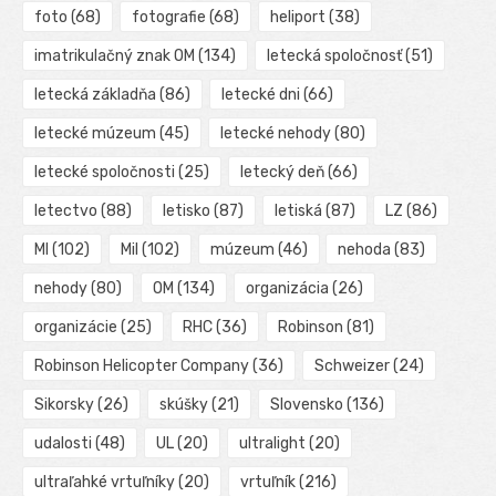
foto
(68)
fotografie
(68)
heliport
(38)
imatrikulačný znak OM
(134)
letecká spoločnosť
(51)
letecká základňa
(86)
letecké dni
(66)
letecké múzeum
(45)
letecké nehody
(80)
letecké spoločnosti
(25)
letecký deň
(66)
letectvo
(88)
letisko
(87)
letiská
(87)
LZ
(86)
MI
(102)
Mil
(102)
múzeum
(46)
nehoda
(83)
nehody
(80)
OM
(134)
organizácia
(26)
organizácie
(25)
RHC
(36)
Robinson
(81)
Robinson Helicopter Company
(36)
Schweizer
(24)
Sikorsky
(26)
skúšky
(21)
Slovensko
(136)
udalosti
(48)
UL
(20)
ultralight
(20)
ultraľahké vrtuľníky
(20)
vrtuľník
(216)