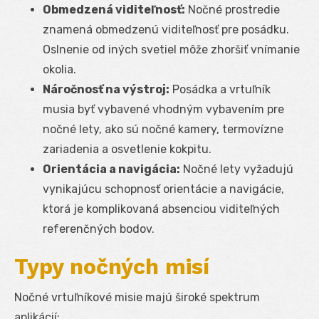
Obmedzená viditeľnosť:
Nočné prostredie
znamená obmedzenú viditeľnosť pre posádku.
Oslnenie od iných svetiel môže zhoršiť vnímanie
okolia.
Náročnosť na výstroj:
Posádka a vrtuľník
musia byť vybavené vhodným vybavením pre
nočné lety, ako sú nočné kamery, termovízne
zariadenia a osvetlenie kokpitu.
Orientácia a navigácia:
Nočné lety vyžadujú
vynikajúcu schopnosť orientácie a navigácie,
ktorá je komplikovaná absenciou viditeľných
referenčných bodov.
Typy nočných misí
Nočné vrtuľníkové misie majú široké spektrum
aplikácií: