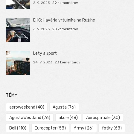
2. 9. 2023
29 komentárov
EHC: Havária vrtuľníka na Ružíne
6. 9. 2023
28 komentárov
Lety a šport
24. 9. 2023
23 komentárov
TÉMY
aeroweekend
(48)
Agusta
(76)
AgustaWestland
(76)
akcie
(48)
Aérospatiale
(30)
Bell
(110)
Eurocopter
(58)
firmy
(26)
fotky
(68)