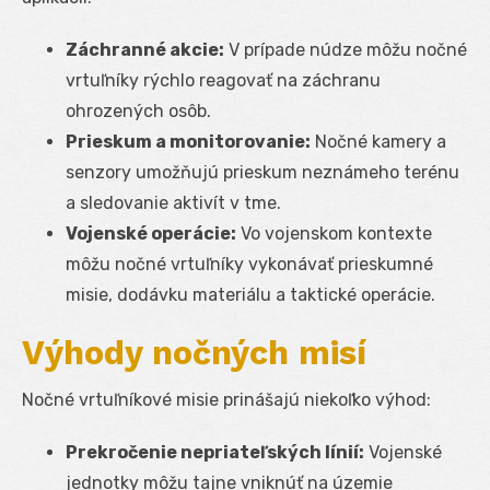
Záchranné akcie:
V prípade núdze môžu nočné
vrtuľníky rýchlo reagovať na záchranu
ohrozených osôb.
Prieskum a monitorovanie:
Nočné kamery a
senzory umožňujú prieskum neznámeho terénu
a sledovanie aktivít v tme.
Vojenské operácie:
Vo vojenskom kontexte
môžu nočné vrtuľníky vykonávať prieskumné
misie, dodávku materiálu a taktické operácie.
Výhody nočných misí
Nočné vrtuľníkové misie prinášajú niekoľko výhod:
Prekročenie nepriateľských línií:
Vojenské
jednotky môžu tajne vniknúť na územie