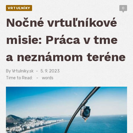
VRTUĽNÍKY
0
Nočné vrtuľníkové
misie: Práca v tme
a neznámom teréne
By
Vrtulniky.sk
Posted
5. 9. 2023
on
Time to Read:
-
words