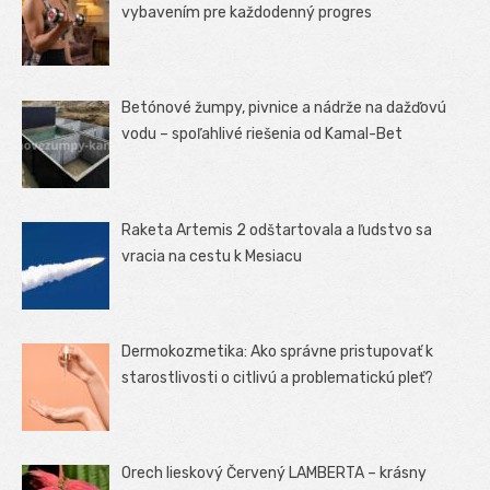
vybavením pre každodenný progres
Betónové žumpy, pivnice a nádrže na dažďovú
vodu – spoľahlivé riešenia od Kamal-Bet
Raketa Artemis 2 odštartovala a ľudstvo sa
vracia na cestu k Mesiacu
Dermokozmetika: Ako správne pristupovať k
starostlivosti o citlivú a problematickú pleť?
Orech lieskový Červený LAMBERTA – krásny