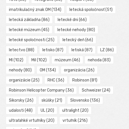
imatrikulačný znak OM
(134)
letecká spoločnosť
(51)
letecká základňa
(86)
letecké dni
(66)
letecké múzeum
(45)
letecké nehody
(80)
letecké spoločnosti
(25)
letecký deň
(66)
letectvo
(88)
letisko
(87)
letiská
(87)
LZ
(86)
MI
(102)
Mil
(102)
múzeum
(46)
nehoda
(83)
nehody
(80)
OM
(134)
organizácia
(26)
organizácie
(25)
RHC
(36)
Robinson
(81)
Robinson Helicopter Company
(36)
Schweizer
(24)
Sikorsky
(26)
skúšky
(21)
Slovensko
(136)
udalosti
(48)
UL
(20)
ultralight
(20)
ultraľahké vrtuľníky
(20)
vrtuľník
(216)