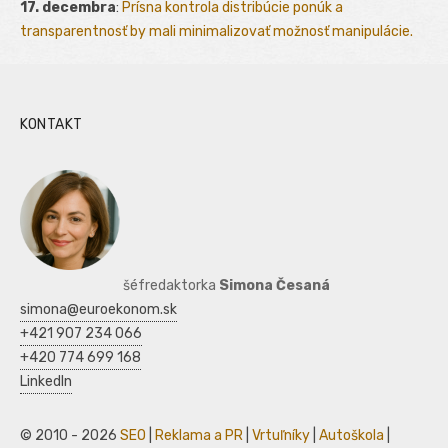
17. decembra
:
Prísna kontrola distribúcie ponúk a
transparentnosť by mali minimalizovať možnosť manipulácie.
KONTAKT
šéfredaktorka
Simona Česaná
simona@euroekonom.sk
+421 907 234 066
+420 774 699 168
LinkedIn
© 2010 - 2026
SEO
|
Reklama a PR
|
Vrtuľníky
|
Autoškola
|