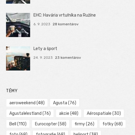
EHC: Havária vrtuľníka na Ružíne
6. 9. 2023
28 komentárov
Lety a šport
24. 9. 2023
23 komentárov
TÉMY
aeroweekend
(48)
Agusta
(76)
AgustaWestland
(76)
akcie
(48)
Aérospatiale
(30)
Bell
(110)
Eurocopter
(58)
firmy
(26)
fotky
(68)
foto
(68)
fotografie
(68)
heliport
(38)