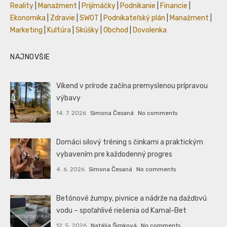
Reality
|
Manažment
|
Prijímáčky
|
Podnikanie
|
Financie
|
Ekonomika
|
Zdravie
|
SWOT
|
Podnikateľský plán
|
Manažment
|
Marketing
|
Kultúra
|
Skúšky
|
Obchod
|
Dovolenka
NAJNOVŠIE
Víkend v prírode začína premyslenou prípravou
výbavy
14. 7. 2026
Simona Česaná
No comments
Domáci silový tréning s činkami a praktickým
vybavením pre každodenný progres
4. 6. 2026
Simona Česaná
No comments
Betónové žumpy, pivnice a nádrže na dažďovú
vodu – spoľahlivé riešenia od Kamal-Bet
12. 5. 2026
Natália Šimková
No comments