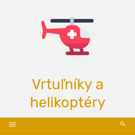
Skip
to
content
Vrtuľníky a
helikoptéry