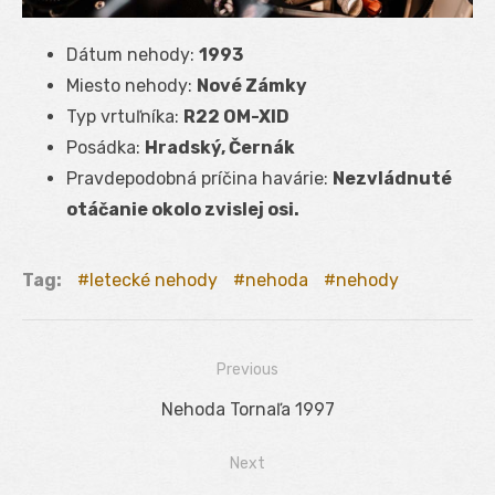
Dátum nehody:
1993
Miesto nehody:
Nové Zámky
Typ vrtuľníka:
R22 OM-XID
Posádka:
Hradský, Černák
Pravdepodobná príčina havárie:
Nezvládnuté
otáčanie okolo zvislej osi.
Tag:
letecké nehody
nehoda
nehody
Previous
Navigácia
Previous
Nehoda Tornaľa 1997
v
post:
Next
článku