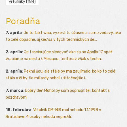
vrtuľníky
(184)
Poradňa
7. apríla
:
Je to fakt wau, vyzerá to úžasne a som zvedavý, ako
to celé dopadne, aj keď sa v tých technických de...
2. apríla
:
Je fascinujúce sledovať, ako sa po Apollo 17 opäť
vraciame na cestu k Mesiacu, tentoraz však s techn...
2. apríla
:
Pekná šou, ale stále by ma zaujímalo, koľko to celé
stálo a či by tie miliardy neboli užitočnejšie i...
7. marca
:
Dobrý deň Mohol by som poprosiť tel. kontakt s
pozdravom
18. februára
:
Vrtulník OM-NIS mal nehodu 1.1.1998 v
Bratislave, 4 osoby nehodu neprežili.