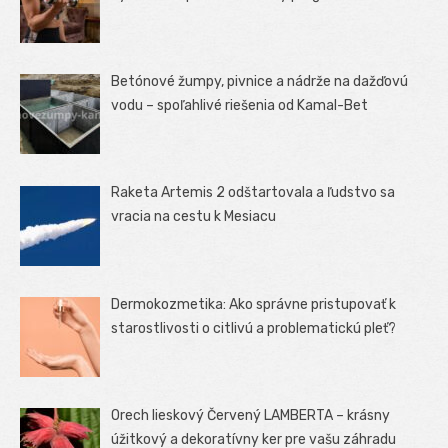
Betónové žumpy, pivnice a nádrže na dažďovú
vodu – spoľahlivé riešenia od Kamal-Bet
Raketa Artemis 2 odštartovala a ľudstvo sa
vracia na cestu k Mesiacu
Dermokozmetika: Ako správne pristupovať k
starostlivosti o citlivú a problematickú pleť?
Orech lieskový Červený LAMBERTA – krásny
úžitkový a dekoratívny ker pre vašu záhradu