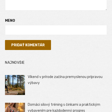
MENO
NAJNOVŠIE
Víkend v prírode začína premyslenou prípravou
výbavy
Domáci silový tréning s činkami a praktickým
vybavením pre každodenný progres