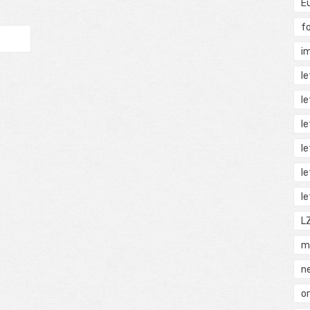
E
f
i
l
l
l
l
l
l
L
m
n
o