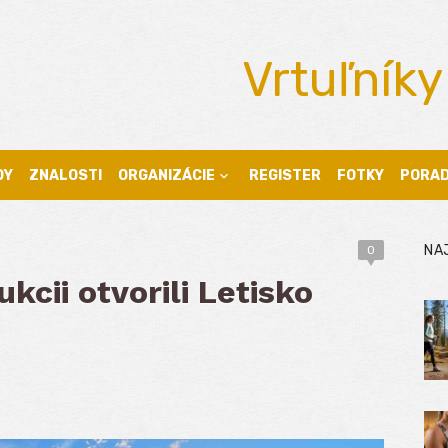
Vrtuľníky
DY
ZNALOSTI
ORGANIZÁCIE
REGISTER
FOTKY
PORA
NA
0
kcii otvorili Letisko