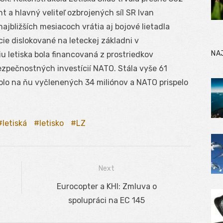
t a hlavný veliteľ ozbrojených síl SR Ivan
ajbližších mesiacoch vrátia aj bojové lietadla
ie dislokované na leteckej základni v
NA
 letiska bola financovaná z prostriedkov
ezpečnostných investícií NATO. Stála vyše 61
bolo na ňu vyčlenených 34 miliónov a NATO prispelo
letiská
letisko
LZ
Next
Next
Eurocopter a KHI: Zmluva o
post:
spolupráci na EC 145