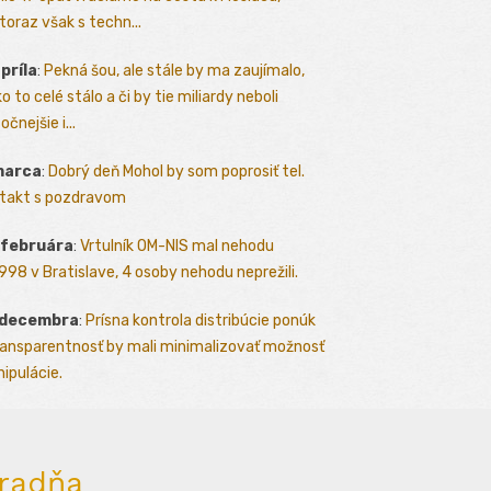
toraz však s techn...
apríla
:
Pekná šou, ale stále by ma zaujímalo,
o to celé stálo a či by tie miliardy neboli
očnejšie i...
marca
:
Dobrý deň Mohol by som poprosiť tel.
takt s pozdravom
 februára
:
Vrtulník OM-NIS mal nehodu
.1998 v Bratislave, 4 osoby nehodu neprežili.
 decembra
:
Prísna kontrola distribúcie ponúk
ransparentnosť by mali minimalizovať možnosť
ipulácie.
radňa