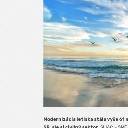
Modernizácia letiska stála vyše 61 
SR, ale aj civilný sektor.
SLIAČ – SME.S