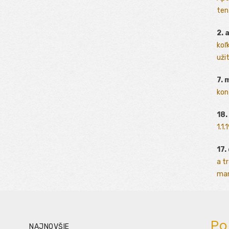
ten
2. 
koľk
užit
7. 
kon
18.
1.1
17.
a t
man
Po
NAJNOVŠIE