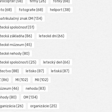
urocopter
(58)
firmy
(26)
fotky
(68)
oto
(68)
fotografie
(68)
heliport
(38)
matrikulačný znak OM
(134)
etecká spoločnosť
(51)
etecká základňa
(86)
letecké dni
(66)
etecké múzeum
(45)
etecké nehody
(80)
etecké spoločnosti
(25)
letecký deň
(66)
etectvo
(88)
letisko
(87)
letiská
(87)
Z
(86)
MI
(102)
Mil
(102)
úzeum
(46)
nehoda
(83)
ehody
(80)
OM
(134)
rganizácia
(26)
organizácie
(25)