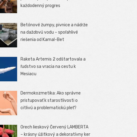
každodenný progres
Betónové žumpy, pivnice a nádrže
na dažďovú vodu – spoľahlivé
riešenia od Kamal-Bet
Raketa Artemis 2 odštartovala a
ľudstvo sa vracia na cestu k
Mesiacu
Dermokozmetika: Ako správne
pristupovať k starostlivosti o
citlivú a problematickú pleť?
Orech lieskový Červený LAMBERTA
– krásny úžitkový a dekoratívny ker