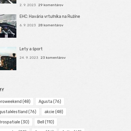
2. 9. 2023
29 komentárov
EHC: Havária vrtuľníka na Ružíne
6. 9. 2023
28 komentárov
Lety a šport
24. 9. 2023
23 komentárov
MY
eroweekend
(48)
Agusta
(76)
gustaWestland
(76)
akcie
(48)
érospatiale
(30)
Bell
(110)