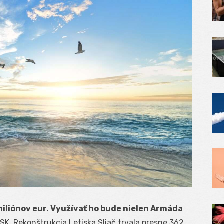
miliónov eur. Využívať ho bude nielen Armáda
K. Rekonštrukcia Letiska Sliač trvala presne 362