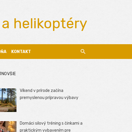
 a helikoptéry
DŇA
KONTAKT
JNOVŠIE
Víkend v prírode začína
premyslenou prípravou výbavy
Domáci silový tréning s činkami a
praktickým vybavením pre