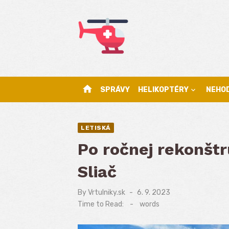
Skip
to
content
home
SPRÁVY
HELIKOPTÉRY
NEHO
LETISKÁ
Po ročnej rekonštru
Sliač
By
Vrtulniky.sk
Posted
6. 9. 2023
on
Time to Read:
-
words