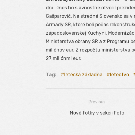
dní. Dnes ho slávnostne otvoril preziden
Gašparovič. Na stredné Slovensko sa v n
Armády SR, ktoré boli počas rekonštrukc
západoslovenskej Kuchyni. Modernizáciu
Ministerstva obrany SR a z Programu b
miliónov eur. Z rozpočtu ministerstva 
27 miliónmi eur.
Tag:
letecká základňa
letectvo
Previous
Navigácia
Previous
Nové fotky v sekcii Foto
v
post:
článku