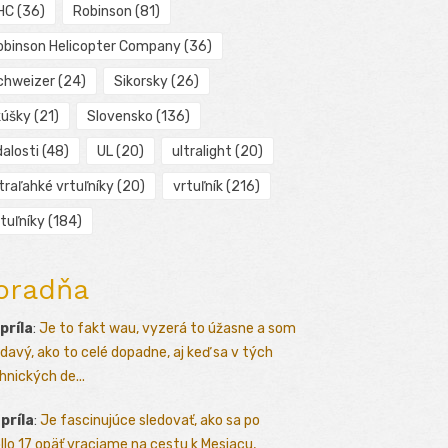
HC
(36)
Robinson
(81)
obinson Helicopter Company
(36)
chweizer
(24)
Sikorsky
(26)
kúšky
(21)
Slovensko
(136)
alosti
(48)
UL
(20)
ultralight
(20)
traľahké vrtuľníky
(20)
vrtuľník
(216)
tuľníky
(184)
oradňa
apríla
:
Je to fakt wau, vyzerá to úžasne a som
davý, ako to celé dopadne, aj keď sa v tých
hnických de...
apríla
:
Je fascinujúce sledovať, ako sa po
llo 17 opäť vraciame na cestu k Mesiacu,