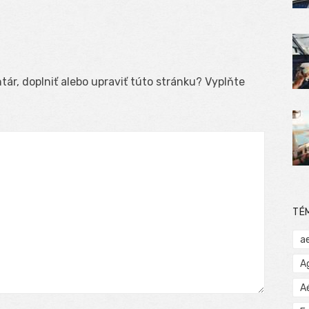
ár, doplniť alebo upraviť túto stránku? Vyplňte
TÉ
a
A
A