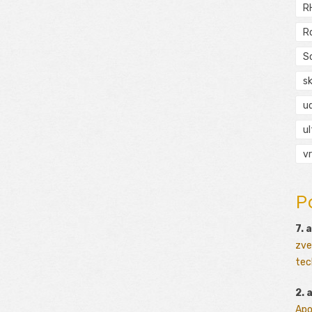
R
R
S
s
ud
ul
vr
P
7. 
zve
tec
2. 
Apo