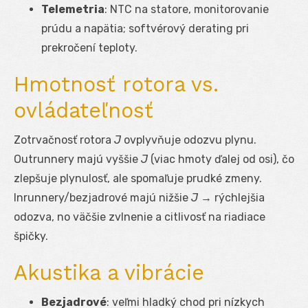
Telemetria
: NTC na statore, monitorovanie
prúdu a napätia; softvérový derating pri
prekročení teploty.
Hmotnosť rotora vs.
ovládateľnosť
Zotrvačnosť rotora
J
ovplyvňuje odozvu plynu.
Outrunnery majú vyššie
J
(viac hmoty ďalej od osi), čo
zlepšuje plynulosť, ale spomaľuje prudké zmeny.
Inrunnery/bezjadrové majú nižšie
J
→ rýchlejšia
odozva, no väčšie zvlnenie a citlivosť na riadiace
špičky.
Akustika a vibrácie
Bezjadrové
: veľmi hladký chod pri nízkych