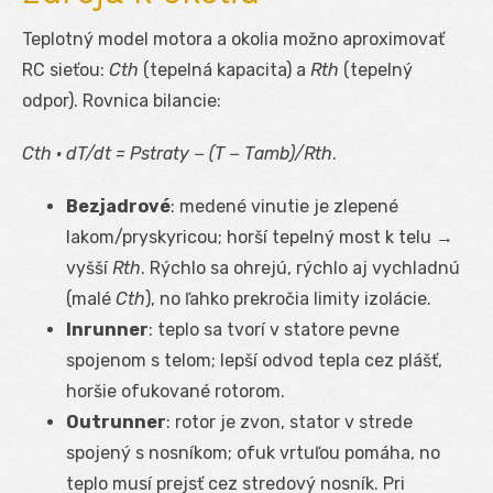
Teplotný model motora a okolia možno aproximovať
RC sieťou:
C
th
(tepelná kapacita) a
R
th
(tepelný
odpor). Rovnica bilancie:
C
th
· dT/dt = P
straty
− (T − T
amb
)/R
th
.
Bezjadrové
: medené vinutie je zlepené
lakom/pryskyricou; horší tepelný most k telu →
vyšší
R
th
. Rýchlo sa ohrejú, rýchlo aj vychladnú
(malé
C
th
), no ľahko prekročia limity izolácie.
Inrunner
: teplo sa tvorí v statore pevne
spojenom s telom; lepší odvod tepla cez plášť,
horšie ofukované rotorom.
Outrunner
: rotor je zvon, stator v strede
spojený s nosníkom; ofuk vrtuľou pomáha, no
teplo musí prejsť cez stredový nosník. Pri