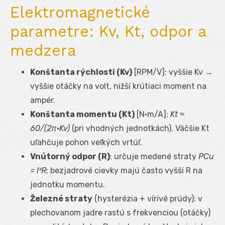
Elektromagnetické
parametre: Kv, Kt, odpor a
medzera
Konštanta rýchlosti (Kv)
[RPM/V]: vyššie Kv →
vyššie otáčky na volt, nižší krútiaci moment na
ampér.
Konštanta momentu (Kt)
[N·m/A]:
Kt ≈
60/(2π·Kv)
(pri vhodných jednotkách). Väčšie Kt
uľahčuje pohon veľkých vrtúľ.
Vnútorný odpor (R)
: určuje medené straty
P
Cu
= I²R
; bezjadrové cievky majú často vyšší R na
jednotku momentu.
Železné straty
(hysterézia + vírivé prúdy): v
plechovanom jadre rastú s frekvenciou (otáčky)