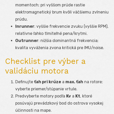
momentoch; pri vyššom prúde rastie
elektromagnetický brum kvôli väčšiemu zvlneniu
prúdu.
Inrunner
: vyššie frekvencie zvuku (vyššie RPM),
relatívne ľahko tlmiteľné pena/krytmi.
Outrunner
: nižšia dominantná frekvencia;
kvalita vyváženia zvona kritická pre IMU/noise.
Checklist pre výber a
validáciu motora
Definujte
ťah pri krúze
a
max. ťah
na rotore;
vyberte priemer/stúpanie vrtule.
Predvyberte motory podľa
Kv
a
Kt
, ktoré
posúvajú prevádzkový bod do ostrova vysokej
účinnosti na mape.