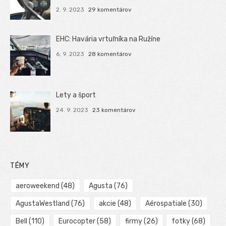
2. 9. 2023
29 komentárov
EHC: Havária vrtuľníka na Ružíne
6. 9. 2023
28 komentárov
Lety a šport
24. 9. 2023
23 komentárov
TÉMY
aeroweekend
(48)
Agusta
(76)
AgustaWestland
(76)
akcie
(48)
Aérospatiale
(30)
Bell
(110)
Eurocopter
(58)
firmy
(26)
fotky
(68)