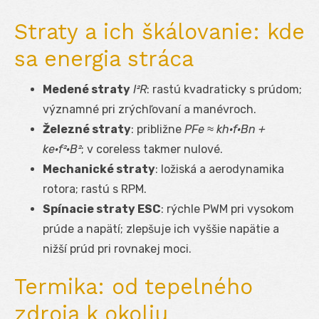
Straty a ich škálovanie: kde
sa energia stráca
Medené straty
I²R
: rastú kvadraticky s prúdom;
významné pri zrýchľovaní a manévroch.
Železné straty
: približne
P
Fe
≈ k
h
·f·B
n
+
k
e
·f²·B²
; v coreless takmer nulové.
Mechanické straty
: ložiská a aerodynamika
rotora; rastú s RPM.
Spínacie straty ESC
: rýchle PWM pri vysokom
prúde a napätí; zlepšuje ich vyššie napätie a
nižší prúd pri rovnakej moci.
Termika: od tepelného
zdroja k okoliu