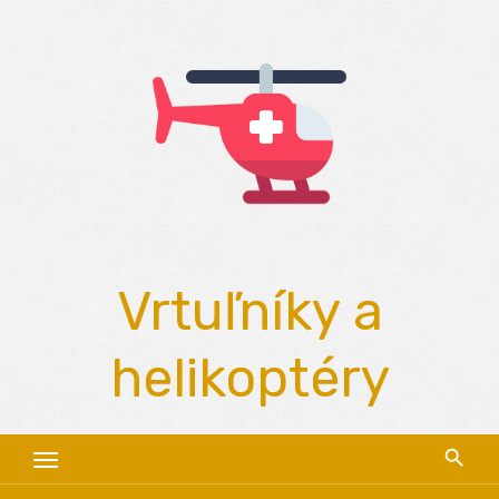
Skip
to
content
Vrtuľníky a
helikoptéry