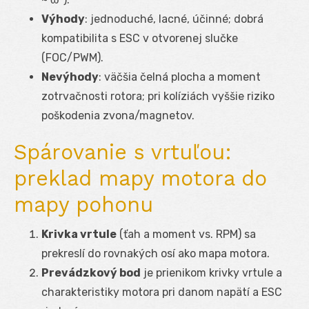
Výhody
: jednoduché, lacné, účinné; dobrá
kompatibilita s ESC v otvorenej slučke
(FOC/PWM).
Nevýhody
: väčšia čelná plocha a moment
zotrvačnosti rotora; pri kolíziách vyššie riziko
poškodenia zvona/magnetov.
Spárovanie s vrtuľou:
preklad mapy motora do
mapy pohonu
Krivka vrtule
(ťah a moment vs. RPM) sa
prekreslí do rovnakých osí ako mapa motora.
Prevádzkový bod
je prienikom krivky vrtule a
charakteristiky motora pri danom napätí a ESC