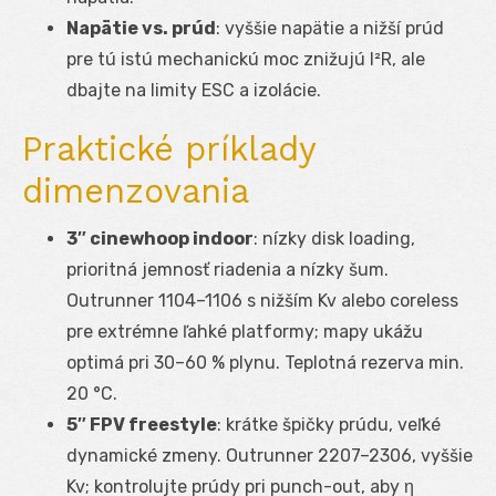
Napätie vs. prúd
: vyššie napätie a nižší prúd
pre tú istú mechanickú moc znižujú I²R, ale
dbajte na limity ESC a izolácie.
Praktické príklady
dimenzovania
3″ cinewhoop indoor
: nízky disk loading,
prioritná jemnosť riadenia a nízky šum.
Outrunner 1104–1106 s nižším Kv alebo coreless
pre extrémne ľahké platformy; mapy ukážu
optimá pri 30–60 % plynu. Teplotná rezerva min.
20 °C.
5″ FPV freestyle
: krátke špičky prúdu, veľké
dynamické zmeny. Outrunner 2207–2306, vyššie
Kv; kontrolujte prúdy pri punch-out, aby η