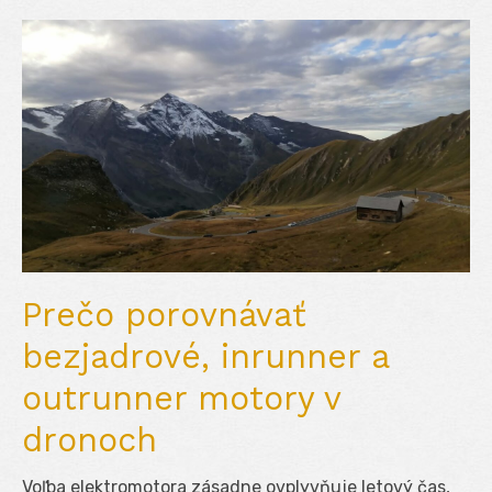
Prečo porovnávať
bezjadrové, inrunner a
outrunner motory v
dronoch
Voľba elektromotora zásadne ovplyvňuje letový čas,