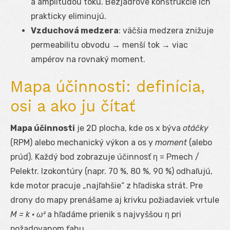
a amplitúdou toku. Bezjadrové konštrukcie ich
prakticky eliminujú.
Vzduchová medzera
: väčšia medzera znižuje
permeabilitu obvodu → menší tok → viac
ampérov na rovnaký moment.
Mapa účinnosti: definícia,
osi a ako ju čítať
Mapa účinnosti
je 2D plocha, kde os x býva
otáčky
(RPM) alebo mechanický výkon a os y
moment
(alebo
prúd). Každý bod zobrazuje účinnosť η = P
mech
/
P
elektr
. Izokontúry (napr. 70 %, 80 %, 90 %) odhaľujú,
kde motor pracuje „najľahšie“ z hľadiska strát. Pre
drony do mapy prenášame aj krivku požiadaviek vrtule
M = k · ω²
a hľadáme prienik s najvyššou η pri
požadovanom ťahu.