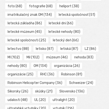
foto
(68)
fotografie
(68)
heliport
(38)
imatrikulačný znak OM
(134)
letecká spoločnosť
(51)
letecká základňa
(86)
letecké dni
(66)
letecké múzeum
(45)
letecké nehody
(80)
letecké spoločnosti
(25)
letecký deň
(66)
letectvo
(88)
letisko
(87)
letiská
(87)
LZ
(86)
MI
(102)
Mil
(102)
múzeum
(46)
nehoda
(83)
nehody
(80)
OM
(134)
organizácia
(26)
organizácie
(25)
RHC
(36)
Robinson
(81)
Robinson Helicopter Company
(36)
Schweizer
(24)
Sikorsky
(26)
skúšky
(21)
Slovensko
(136)
udalosti
(48)
UL
(20)
ultralight
(20)
ultraľahké vrtuľníky
(20)
vrtuľník
(216)