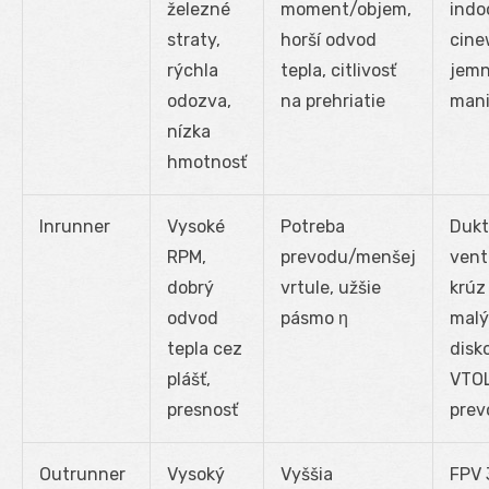
železné
moment/objem,
indo
straty,
horší odvod
cine
rýchla
tepla, citlivosť
jem
odozva,
na prehriatie
mani
nízka
hmotnosť
Inrunner
Vysoké
Potreba
Duk
RPM,
prevodu/menšej
venti
dobrý
vrtule, užšie
krúz
odvod
pásmo η
mal
tepla cez
disk
plášť,
VTOL
presnosť
pre
Outrunner
Vysoký
Vyššia
FPV 