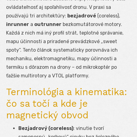
ovládateľnosť aj spoľahlivosť dronu. V praxi sa
používajú tri architektúry:
bezjadrové
(coreless),
inrunner
a
outrunner
bezkomutátorové motory.
Každá z nich má iný profil strát, teplotné správanie,
mapu účinnosti a priradené prevádzkové „sweet
spoty“. Tento článok systematicky porovnáva ich
mechaniku, elektromagnetiku, mapy účinnosti a
termiku s dôrazom na drony – od mikrokoptér po
ťažšie multirotory a VTOL platformy.
Terminológia a kinematika:
čo sa točí a kde je
magnetický obvod
Bezjadrový (coreless)
: vinutie tvorí
samonosnú „korbovú“ cievku bez železného