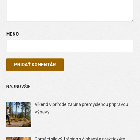
MENO
NAJNOVŠIE
Víkend v prírode začína premyslenou prípravou
výbavy
Domáci silový tréning s činkami a praktickým