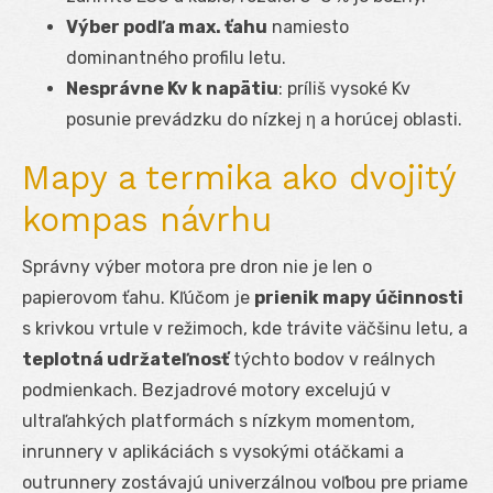
Výber podľa max. ťahu
namiesto
dominantného profilu letu.
Nesprávne Kv k napätiu
: príliš vysoké Kv
posunie prevádzku do nízkej η a horúcej oblasti.
Mapy a termika ako dvojitý
kompas návrhu
Správny výber motora pre dron nie je len o
papierovom ťahu. Kľúčom je
prienik mapy účinnosti
s krivkou vrtule v režimoch, kde trávite väčšinu letu, a
teplotná udržateľnosť
týchto bodov v reálnych
podmienkach. Bezjadrové motory excelujú v
ultraľahkých platformách s nízkym momentom,
inrunnery v aplikáciách s vysokými otáčkami a
outrunnery zostávajú univerzálnou voľbou pre priame