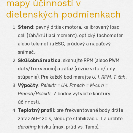
mapy účinnosti v
dielenských podmienkach
Stend
: pevný držiak motora, kalibrovaný load
cell (ťah/krútiaci moment), optický tachometer
alebo telemetria ESC, prúdový a napäťový
snímač.
Skúšobná matica
: skenujte RPM (alebo PWM
duty/frekvenciu) a záťaž (rôzne vrtule/uhly
stúpania). Pre každý bod merajte
U, I, RPM, T, ťah
.
Výpočty
:
P
elektr
= U·I
,
P
mech
= M·ω
;
η =
P
mech
/P
elektr
. Z bodov vytvorte kontúry
účinnosti.
Teplotný profil
: pre frekventované body držte
záťaž 60–120 s, sledujte stabilizáciu T a urobte
derating
krivku (max. prúd vs. T
amb
).