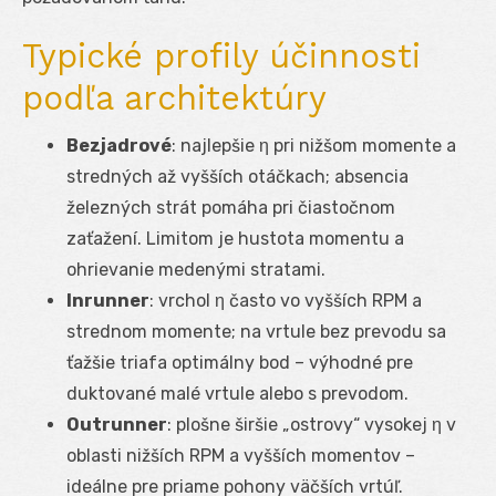
Typické profily účinnosti
podľa architektúry
Bezjadrové
: najlepšie η pri nižšom momente a
stredných až vyšších otáčkach; absencia
železných strát pomáha pri čiastočnom
zaťažení. Limitom je hustota momentu a
ohrievanie medenými stratami.
Inrunner
: vrchol η často vo vyšších RPM a
strednom momente; na vrtule bez prevodu sa
ťažšie triafa optimálny bod – výhodné pre
duktované malé vrtule alebo s prevodom.
Outrunner
: plošne širšie „ostrovy“ vysokej η v
oblasti nižších RPM a vyšších momentov –
ideálne pre priame pohony väčších vrtúľ.