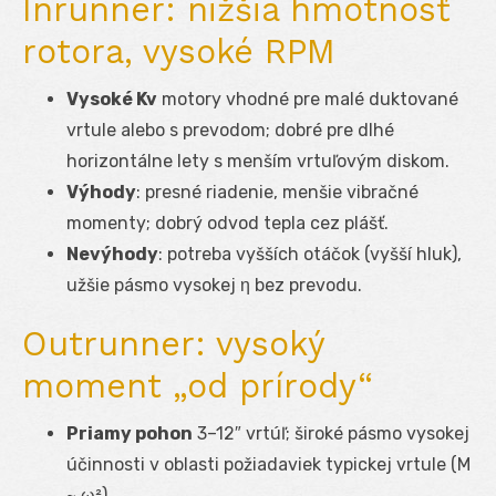
Inrunner: nižšia hmotnosť
rotora, vysoké RPM
Vysoké Kv
motory vhodné pre malé duktované
vrtule alebo s prevodom; dobré pre dlhé
horizontálne lety s menším vrtuľovým diskom.
Výhody
: presné riadenie, menšie vibračné
momenty; dobrý odvod tepla cez plášť.
Nevýhody
: potreba vyšších otáčok (vyšší hluk),
užšie pásmo vysokej η bez prevodu.
Outrunner: vysoký
moment „od prírody“
Priamy pohon
3–12″ vrtúľ; široké pásmo vysokej
účinnosti v oblasti požiadaviek typickej vrtule (M
~ ω²).