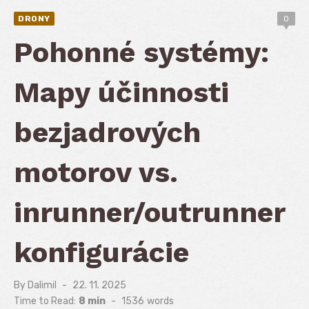
DRONY
0
Pohonné systémy:
Mapy účinnosti
bezjadrových
motorov vs.
inrunner/outrunner
konfigurácie
By
Dalimil
Posted
22. 11. 2025
on
Time to Read:
8 min
-
1536
words