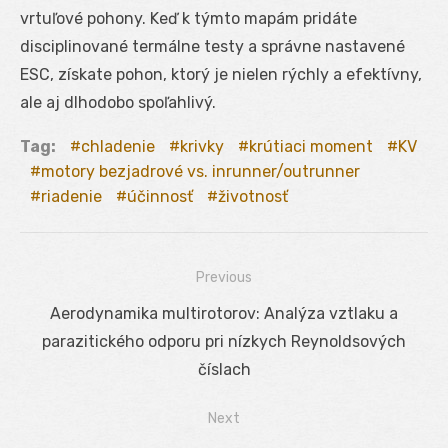
vrtuľové pohony. Keď k týmto mapám pridáte
disciplinované termálne testy a správne nastavené
ESC, získate pohon, ktorý je nielen rýchly a efektívny,
ale aj dlhodobo spoľahlivý.
Tag:
chladenie
krivky
krútiaci moment
KV
motory bezjadrové vs. inrunner/outrunner
riadenie
účinnosť
životnosť
Previous
Navigácia
Previous
Aerodynamika multirotorov: Analýza vztlaku a
v
post:
parazitického odporu pri nízkych Reynoldsových
článku
číslach
Next