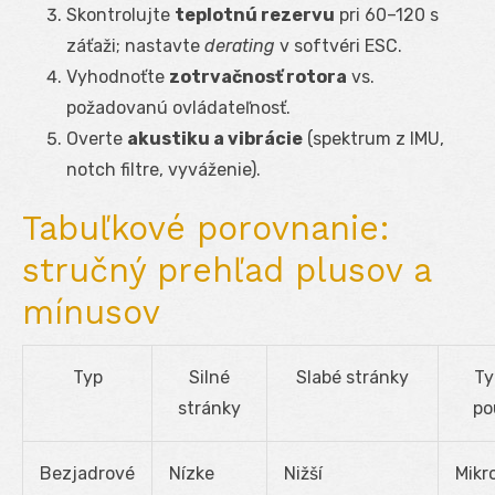
Skontrolujte
teplotnú rezervu
pri 60–120 s
záťaži; nastavte
derating
v softvéri ESC.
Vyhodnoťte
zotrvačnosť rotora
vs.
požadovanú ovládateľnosť.
Overte
akustiku a vibrácie
(spektrum z IMU,
notch filtre, vyváženie).
Tabuľkové porovnanie:
stručný prehľad plusov a
mínusov
Typ
Silné
Slabé stránky
Ty
stránky
po
Bezjadrové
Nízke
Nižší
Mikr