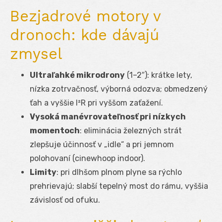
Bezjadrové motory v
dronoch: kde dávajú
zmysel
Ultraľahké mikrodrony
(1–2″): krátke lety,
nízka zotrvačnosť, výborná odozva; obmedzený
ťah a vyššie I²R pri vyššom zaťažení.
Vysoká manévrovateľnosť pri nízkych
momentoch
: eliminácia železných strát
zlepšuje účinnosť v „idle“ a pri jemnom
polohovaní (cinewhoop indoor).
Limity
: pri dlhšom plnom plyne sa rýchlo
prehrievajú; slabší tepelný most do rámu, vyššia
závislosť od ofuku.