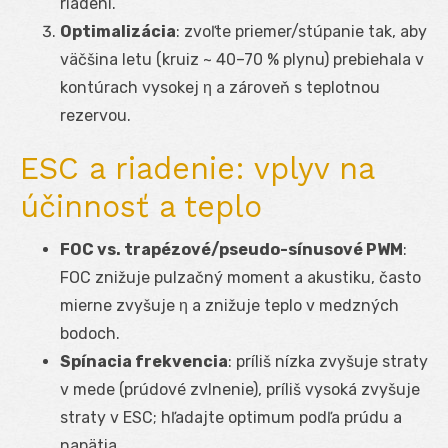
riadení.
Optimalizácia
: zvoľte priemer/stúpanie tak, aby
väčšina letu (kruiz ~ 40–70 % plynu) prebiehala v
kontúrach vysokej η a zároveň s teplotnou
rezervou.
ESC a riadenie: vplyv na
účinnosť a teplo
FOC vs. trapézové/pseudo-sínusové PWM
:
FOC znižuje pulzačný moment a akustiku, často
mierne zvyšuje η a znižuje teplo v medzných
bodoch.
Spínacia frekvencia
: príliš nízka zvyšuje straty
v mede (prúdové zvlnenie), príliš vysoká zvyšuje
straty v ESC; hľadajte optimum podľa prúdu a
napätia.