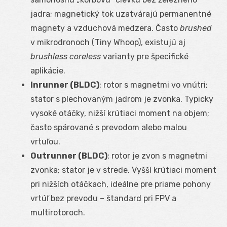
jadra; magnetický tok uzatvárajú permanentné
magnety a vzduchová medzera. Často
brushed
v mikrodronoch (Tiny Whoop), existujú aj
brushless coreless
varianty pre špecifické
aplikácie.
Inrunner (BLDC)
: rotor s magnetmi vo vnútri;
stator s plechovaným jadrom je zvonka. Typicky
vysoké otáčky, nižší krútiaci moment na objem;
často spárované s prevodom alebo malou
vrtuľou.
Outrunner (BLDC)
: rotor je zvon s magnetmi
zvonka; stator je v strede. Vyšší krútiaci moment
pri nižších otáčkach, ideálne pre priame pohony
vrtúľ bez prevodu – štandard pri FPV a
multirotoroch.