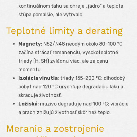
kontinuálnom ťahu sa ohreje „jadro“ a teplota
stúpa pomalšie, ale vytrvalo.
Teplotné limity a derating
Magnety
: N52/N48 neodým okolo 80–100 °C
začína strácať remanenciu; vysokoteplotné
triedy (H, SH) zvládnu viac, ale za cenu
momentu.
Izolácia vinutia
: triedy 155–200 °C; dlhodobý
pobyt nad 120 °C urýchľuje degradáciu laku a
skracuje životnosť.
Ložiská
: mazivo degraduje nad 100 °C; vibrácie
a prach znižujú životnosť skôr než teplo.
Meranie a zostrojenie