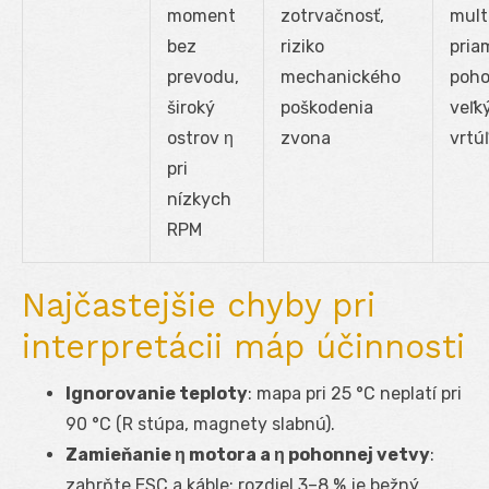
moment
zotrvačnosť,
mult
bez
riziko
pria
prevodu,
mechanického
poh
široký
poškodenia
veľk
ostrov η
zvona
vrtúľ
pri
nízkych
RPM
Najčastejšie chyby pri
interpretácii máp účinnosti
Ignorovanie teploty
: mapa pri 25 °C neplatí pri
90 °C (R stúpa, magnety slabnú).
Zamieňanie η motora a η pohonnej vetvy
:
zahrňte ESC a káble; rozdiel 3–8 % je bežný.