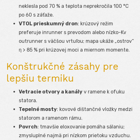
neklesla pod 70 % a teplota neprekročila 100 °C
po 60 s záťaže.
VTOL prieskumný dron
: krúzový režim
preferuje inrunner s prevodom alebo nízko-Kv
outrunner s väčšou vrtuľou; mapa ukáže „ostrov“
η > 85 % pri krúzovej moci a miernom momente.
Konštrukčné zásahy pre
lepšiu termiku
Vetracie otvory a kanály
v ramene k ofuku
statora.
Tepelné mosty
: kovové dištančné vložky medzi
statorom a ramenom rámu.
Povrch
: tmavšie eloxovanie pomáha sálaniu;
zmysluplné najmä pri nízkom prietoku vzduchu.