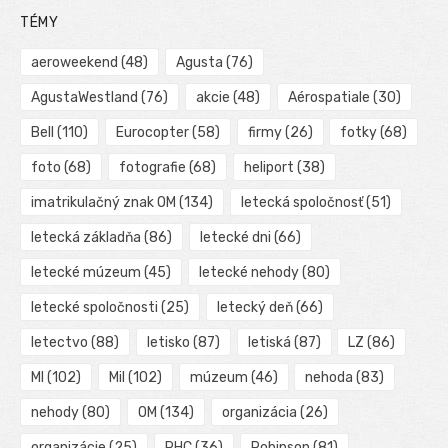
TÉMY
aeroweekend
(48)
Agusta
(76)
AgustaWestland
(76)
akcie
(48)
Aérospatiale
(30)
Bell
(110)
Eurocopter
(58)
firmy
(26)
fotky
(68)
foto
(68)
fotografie
(68)
heliport
(38)
imatrikulačný znak OM
(134)
letecká spoločnosť
(51)
letecká základňa
(86)
letecké dni
(66)
letecké múzeum
(45)
letecké nehody
(80)
letecké spoločnosti
(25)
letecký deň
(66)
letectvo
(88)
letisko
(87)
letiská
(87)
LZ
(86)
MI
(102)
Mil
(102)
múzeum
(46)
nehoda
(83)
nehody
(80)
OM
(134)
organizácia
(26)
organizácie
(25)
RHC
(36)
Robinson
(81)