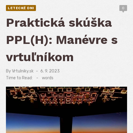
LETECKÉ DNI
0
Praktická skúška
PPL(H): Manévre s
vrtuľníkom
By
Vrtulniky.sk
Posted
6. 9. 2023
on
Time to Read:
-
words