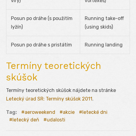
víry)
vortexes)
Posun po dráhe (s použitím
Running take-off
lyžín)
(using skids)
Posun po dráhe s pristátím
Running landing
Termíny teoretických
skúšok
Termíny teoretických skúšok nájdete na stránke
Letecký úrad SR: Termíny skúšok 2011
.
Tag:
aeroweekend
akcie
letecké dni
letecký deň
udalosti