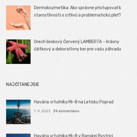
Dermokozmetika: Ako správne pristupovať k
starostlivosti o citlivú a problematickú pleť?
Orech lieskový Červený LAMBERTA – krásny
úžitkový a dekoratívny ker pre vašu záhradu
NAJČÍTANEJŠIE
Havária vrtuľníka Mi-8 na Letisku Poprad
7. 9. 2023
39 komentárov
Havária vrtuľníka Mi-8 v Banskej Bystrici