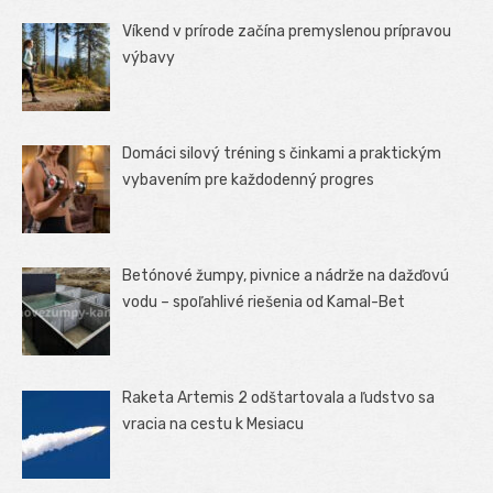
Víkend v prírode začína premyslenou prípravou
výbavy
Domáci silový tréning s činkami a praktickým
vybavením pre každodenný progres
Betónové žumpy, pivnice a nádrže na dažďovú
vodu – spoľahlivé riešenia od Kamal-Bet
Raketa Artemis 2 odštartovala a ľudstvo sa
vracia na cestu k Mesiacu