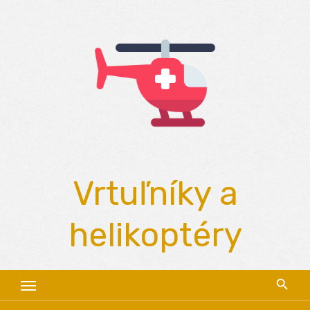
Skip
to
content
Vrtuľníky a
helikoptéry