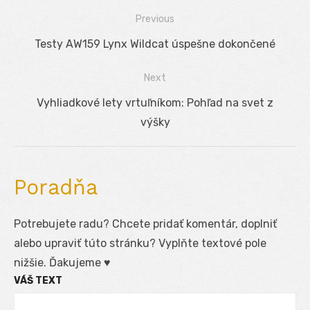
Previous
Navigácia
Previous
Testy AW159 Lynx Wildcat úspešne dokončené
v
post:
Next
článku
Next
Vyhliadkové lety vrtuľníkom: Pohľad na svet z
post:
výšky
Poradňa
Potrebujete radu? Chcete pridať komentár, doplniť
alebo upraviť túto stránku? Vyplňte textové pole
nižšie. Ďakujeme ♥
VÁŠ TEXT