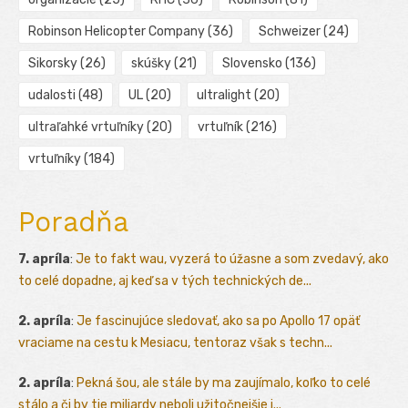
Robinson Helicopter Company
(36)
Schweizer
(24)
Sikorsky
(26)
skúšky
(21)
Slovensko
(136)
udalosti
(48)
UL
(20)
ultralight
(20)
ultraľahké vrtuľníky
(20)
vrtuľník
(216)
vrtuľníky
(184)
Poradňa
7. apríla
:
Je to fakt wau, vyzerá to úžasne a som zvedavý, ako
to celé dopadne, aj keď sa v tých technických de...
2. apríla
:
Je fascinujúce sledovať, ako sa po Apollo 17 opäť
vraciame na cestu k Mesiacu, tentoraz však s techn...
2. apríla
:
Pekná šou, ale stále by ma zaujímalo, koľko to celé
stálo a či by tie miliardy neboli užitočnejšie i...