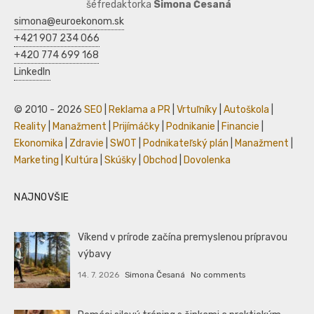
šéfredaktorka
Simona Česaná
simona@euroekonom.sk
+421 907 234 066
+420 774 699 168
LinkedIn
© 2010 - 2026
SEO
|
Reklama a PR
|
Vrtuľníky
|
Autoškola
|
Reality
|
Manažment
|
Prijímáčky
|
Podnikanie
|
Financie
|
Ekonomika
|
Zdravie
|
SWOT
|
Podnikateľský plán
|
Manažment
|
Marketing
|
Kultúra
|
Skúšky
|
Obchod
|
Dovolenka
NAJNOVŠIE
Víkend v prírode začína premyslenou prípravou
výbavy
14. 7. 2026
Simona Česaná
No comments