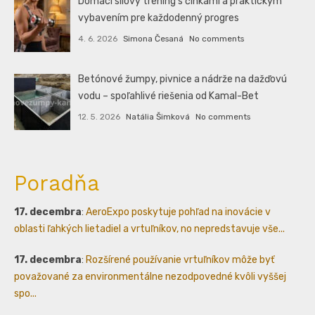
Domáci silový tréning s činkami a praktickým
vybavením pre každodenný progres
4. 6. 2026
Simona Česaná
No comments
Betónové žumpy, pivnice a nádrže na dažďovú
vodu – spoľahlivé riešenia od Kamal-Bet
12. 5. 2026
Natália Šimková
No comments
Poradňa
17. decembra
:
AeroExpo poskytuje pohľad na inovácie v
oblasti ľahkých lietadiel a vrtuľníkov, no nepredstavuje vše...
17. decembra
:
Rozšírené používanie vrtuľníkov môže byť
považované za environmentálne nezodpovedné kvôli vyššej
spo...