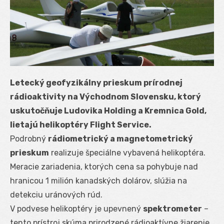
Letecký geofyzikálny prieskum prírodnej
rádioaktivity na Východnom Slovensku, ktorý
uskutočňuje Ludovika Holding a Kremnica Gold,
lietajú helikoptéry Flight Service.
Podrobný
rádiometrický a magnetometrický
prieskum
realizuje špeciálne vybavená helikoptéra.
Meracie zariadenia, ktorých cena sa pohybuje nad
hranicou 1 milión kanadských dolárov, slúžia na
detekciu uránových rúd.
V podvese helikoptéry je upevnený
spektrometer
–
tento prístroj skúma prirodzené rádioaktívne žiarenie