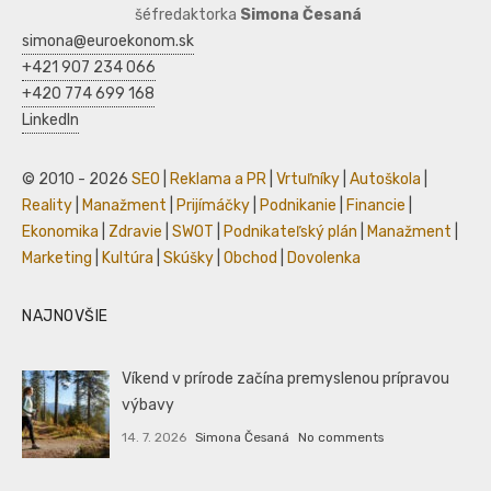
šéfredaktorka
Simona Česaná
simona@euroekonom.sk
+421 907 234 066
+420 774 699 168
LinkedIn
© 2010 - 2026
SEO
|
Reklama a PR
|
Vrtuľníky
|
Autoškola
|
Reality
|
Manažment
|
Prijímáčky
|
Podnikanie
|
Financie
|
Ekonomika
|
Zdravie
|
SWOT
|
Podnikateľský plán
|
Manažment
|
Marketing
|
Kultúra
|
Skúšky
|
Obchod
|
Dovolenka
NAJNOVŠIE
Víkend v prírode začína premyslenou prípravou
výbavy
14. 7. 2026
Simona Česaná
No comments