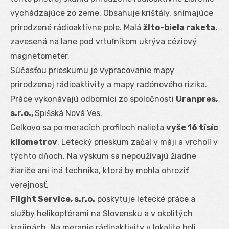
vychádzajúce zo zeme. Obsahuje krištály, snímajúce
prirodzené rádioaktívne pole. Malá
žlto-biela raketa
,
zavesená na lane pod vrtuľníkom ukrýva céziový
magnetometer.
Súčasťou prieskumu je vypracovanie mapy
prirodzenej rádioaktivity a mapy radónového rizika.
Práce vykonávajú odborníci zo spoločnosti
Uranpres,
s.r.o.,
Spišská Nová Ves.
Celkovo sa po meracích profiloch nalieta
vyše 16 tísíc
kilometrov
. Letecký prieskum začal v máji a vrcholí v
týchto dňoch. Na výskum sa nepoužívajú žiadne
žiariče ani iná technika, ktorá by mohla ohroziť
verejnosť.
Flight Service, s.r.o.
poskytuje letecké práce a
služby helikoptérami na Slovensku a v okolitých
krajinách. Na meranie rádioaktivity v lokalite boli