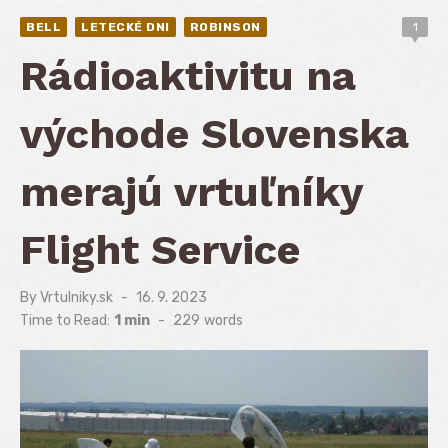
BELL
LETECKÉ DNI
ROBINSON
1
Rádioaktivitu na
východe Slovenska
merajú vrtuľníky
Flight Service
By
Vrtulniky.sk
Posted
16. 9. 2023
on
Time to Read:
1 min
-
229
words