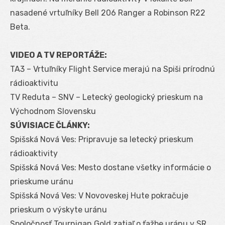
nasadené vrtuľníky Bell 206 Ranger a Robinson R22
Beta.
VIDEO A TV REPORTÁŽE:
TA3 – Vrtuľníky Flight Service merajú na Spiši prírodnú
rádioaktivitu
TV Reduta – SNV – Letecký geologický prieskum na
Východnom Slovensku
SÚVISIACE ČLÁNKY:
Spišská Nová Ves: Pripravuje sa letecký prieskum
rádioaktivity
Spišská Nová Ves: Mesto dostane všetky informácie o
prieskume uránu
Spišská Nová Ves: V Novoveskej Hute pokračuje
prieskum o výskyte uránu
Spoločnosť Tournigan Gold zatiaľ o ťažbe uránu v SR