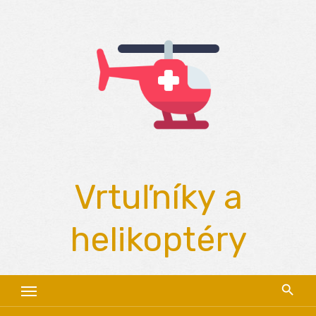
Skip
to
content
Vrtuľníky a
helikoptéry