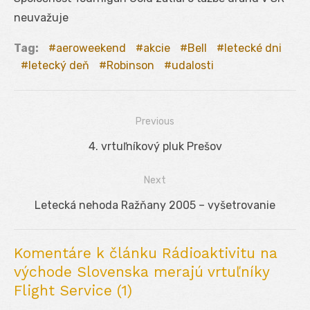
neuvažuje
Tag:
aeroweekend
akcie
Bell
letecké dni
letecký deň
Robinson
udalosti
Previous
Navigácia
Previous
4. vrtuľníkový pluk Prešov
v
post:
Next
článku
Next
Letecká nehoda Ražňany 2005 – vyšetrovanie
post:
Komentáre k článku Rádioaktivitu na
východe Slovenska merajú vrtuľníky
Flight Service (1)