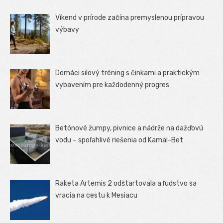
Víkend v prírode začína premyslenou prípravou
výbavy
Domáci silový tréning s činkami a praktickým
vybavením pre každodenný progres
Betónové žumpy, pivnice a nádrže na dažďovú
vodu – spoľahlivé riešenia od Kamal-Bet
Raketa Artemis 2 odštartovala a ľudstvo sa
vracia na cestu k Mesiacu