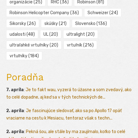
organizácie
(25)
RHC
(36)
Robinson
(81)
Robinson Helicopter Company
(36)
Schweizer
(24)
Sikorsky
(26)
skúšky
(21)
Slovensko
(136)
udalosti
(48)
UL
(20)
ultralight
(20)
ultraľahké vrtuľníky
(20)
vrtuľník
(216)
vrtuľníky
(184)
Poradňa
7. apríla
:
Je to fakt wau, vyzerá to úžasne a som zvedavý, ako
to celé dopadne, aj keď sa v tých technických de...
2. apríla
:
Je fascinujúce sledovať, ako sa po Apollo 17 opäť
vraciame na cestu k Mesiacu, tentoraz však s techn...
2. apríla
:
Pekná šou, ale stále by ma zaujímalo, koľko to celé