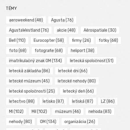
TÉMY
aeroweekend
(48)
Agusta
(76)
AgustaWestland
(76)
akcie
(48)
Aérospatiale
(30)
Bell
(110)
Eurocopter
(58)
firmy
(26)
fotky
(68)
foto
(68)
fotografie
(68)
heliport
(38)
imatrikulačný znak OM
(134)
letecká spoločnosť
(51)
letecká základňa
(86)
letecké dni
(66)
letecké múzeum
(45)
letecké nehody
(80)
letecké spoločnosti
(25)
letecký deň
(66)
letectvo
(88)
letisko
(87)
letiská
(87)
LZ
(86)
MI
(102)
Mil
(102)
múzeum
(46)
nehoda
(83)
nehody
(80)
OM
(134)
organizácia
(26)