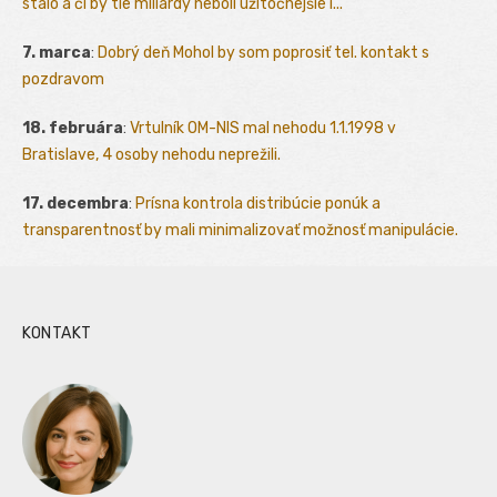
stálo a či by tie miliardy neboli užitočnejšie i...
7. marca
:
Dobrý deň Mohol by som poprosiť tel. kontakt s
pozdravom
18. februára
:
Vrtulník OM-NIS mal nehodu 1.1.1998 v
Bratislave, 4 osoby nehodu neprežili.
17. decembra
:
Prísna kontrola distribúcie ponúk a
transparentnosť by mali minimalizovať možnosť manipulácie.
KONTAKT