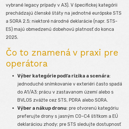
vybrané legacy prípady v A3). V špecifickej kategórii
prechádzajú členské štáty na jednotné európske STS
a SORA 2.5; niektoré národné deklarácie (napr. STS-
ES) majú obmedzenú dobehovú platnosť do konca
2025.
Čo to znamená v praxi pre
operátora
Výber kategórie podľa rizika a scenára
:
jednoduché snímkovanie v exteriéri často spadá
do A1/A3; prácu v zastavanom území alebo s
BVLOS zvážte cez STS, PDRA alebo SORA.
Výber a nákup dronu
: pre otvorenú kategóriu
preferujte drony s jasným C0–C4 štítkom a EÚ
deklaráciou zhody; pre STS sledujte dostupnosť