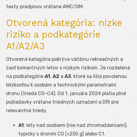
texty predpisov vrátane AMC/GM.
Otvorená kategória: nízke
riziko a podkategórie
A1/A2/A3
Otvorená kategória pokrýva väčšinu rekreačných a
časť komerčných letov s nízkym rizikom. Je rozdelená
na podkategórie
A1
,
A2
a
A3
, ktoré sa líšia povolenou
blízkosťou k osobám a technickými parametrami
dronu (trieda C0–C4). Od 1. januára 2024 platia plné
požiadavky vrátane triednych označení a DRI pre
relevantné triedy.
A1
: lety nad osobami (nie nad zhromaždeniami),
typicky s dronmi C0 (<250 g) alebo C1.