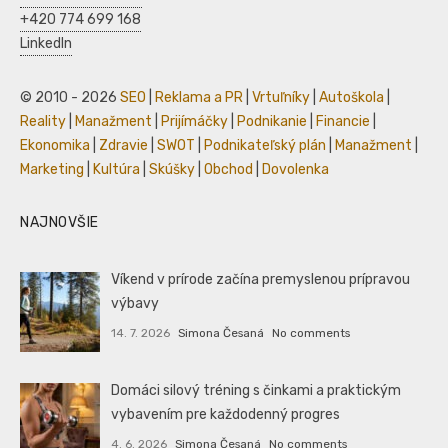
+420 774 699 168
LinkedIn
© 2010 - 2026
SEO
|
Reklama a PR
|
Vrtuľníky
|
Autoškola
|
Reality
|
Manažment
|
Prijímáčky
|
Podnikanie
|
Financie
|
Ekonomika
|
Zdravie
|
SWOT
|
Podnikateľský plán
|
Manažment
|
Marketing
|
Kultúra
|
Skúšky
|
Obchod
|
Dovolenka
NAJNOVŠIE
Víkend v prírode začína premyslenou prípravou
výbavy
14. 7. 2026
Simona Česaná
No comments
Domáci silový tréning s činkami a praktickým
vybavením pre každodenný progres
4. 6. 2026
Simona Česaná
No comments