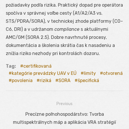
požiadavky podľa rizika. Praktický dopad pre operátora
spočíva v správnej voľbe cesty (A1/A2/A3 vs.
STS/PDRA/SORA), v technickej zhode platformy (C0–
C6, DRI) a v udržanom
compliance
s aktuálnymi
AMC/GM (SORA 2.5). Dobre navrhnuté procesy,
dokumentácia a školenia skrátia čas k nasadeniu a
znížia riziko nezhody pri kontrolách dozoru.
Tag:
certifikovaná
kategórie prevádzky UAV v EÚ
limity
otvorená
povolenia
riziká
SORA
špecifická
Previous
Navigácia
Previous
Precízne poľnohospodárstvo: Tvorba
v
post:
multispektrálnych máp a aplikácia VRA stratégií