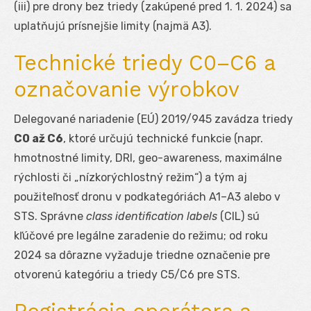
(iii) pre drony bez triedy (zakúpené pred 1. 1. 2024) sa
uplatňujú prísnejšie limity (najmä A3).
Technické triedy C0–C6 a
označovanie výrobkov
Delegované nariadenie (EÚ) 2019/945 zavádza triedy
C0 až C6
, ktoré určujú technické funkcie (napr.
hmotnostné limity, DRI, geo-awareness, maximálne
rýchlosti či „nízkorýchlostný režim“) a tým aj
použiteľnosť dronu v podkategóriách A1–A3 alebo v
STS. Správne
class identification labels
(CIL) sú
kľúčové pre legálne zaradenie do režimu; od roku
2024 sa dôrazne vyžaduje triedne označenie pre
otvorenú kategóriu a triedy C5/C6 pre STS.