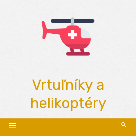
Skip
to
content
Vrtuľníky a
helikoptéry