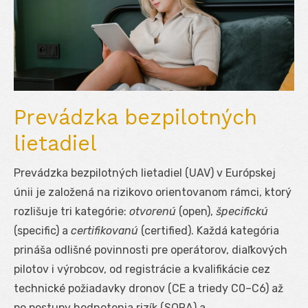
Prevádzka bezpilotných
lietadiel
Prevádzka bezpilotných lietadiel (UAV) v Európskej
únii je založená na rizikovo orientovanom rámci, ktorý
rozlišuje tri kategórie:
otvorenú
(open),
špecifickú
(specific) a
certifikovanú
(certified). Každá kategória
prináša odlišné povinnosti pre operátorov, diaľkových
pilotov i výrobcov, od registrácie a kvalifikácie cez
technické požiadavky dronov (CE a triedy C0–C6) až
po postupy hodnotenia rizík (SORA) a