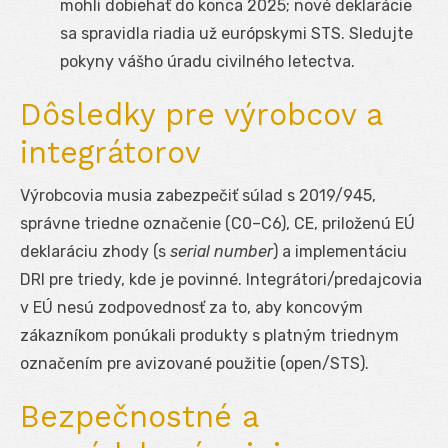
mohli dobiehať do konca 2025; nové deklarácie
sa spravidla riadia už európskymi STS. Sledujte
pokyny vášho úradu civilného letectva.
Dôsledky pre výrobcov a
integrátorov
Výrobcovia musia zabezpečiť súlad s 2019/945,
správne triedne označenie (C0–C6), CE, priloženú EÚ
deklaráciu zhody (s
serial number
) a implementáciu
DRI pre triedy, kde je povinné. Integrátori/predajcovia
v EÚ nesú zodpovednosť za to, aby koncovým
zákazníkom ponúkali produkty s platným triednym
označením pre avizované použitie (open/STS).
Bezpečnostné a