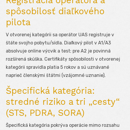
Registrácia operátora a
spôsobilosť diaľkového
pilota
V otvorenej kategórii sa operátor UAS registruje v
štáte svojho pobytu/sídla. Diaľkový pilot v A1/A3
absolvuje online výcvik a test; pre A2 je povinná
rozšírená skúška. Certifikáty spôsobilosti v otvorenej
kategórii spravidla platia 5 rokov a sú uznávané
naprieč členskými štátmi (vzájomné uznanie).
Špecifická kategória:
stredné riziko a tri „cesty“
(STS, PDRA, SORA)
Špecifická kategória pokrýva operácie mimo rozsahu