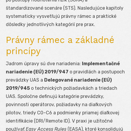
štandardizované scenáre (STS). Nasledujúce kapitoly
systematicky vysvetľujú právny rámec a praktické
dôsledky jednotlivých kategórií pre prax.
Právny rámec a základné
princípy
Jadrom úpravy sú dve nariadenia:
Implementačné
nariadenie (EÚ) 2019/947
o pravidlách a postupoch
prevádzky UAS a
Delegované nariadenie (EÚ)
2019/945
o technických požiadavkách a triedach
UAS. Spoločne definujú kategórie prevádzky,
povinnosti operátorov, požiadavky na diaľkových
pilotov, triedy C0–C6 a podmienky priamej diaľkovej
identifikácie (DRI/Remote ID). V praxi je užitočné
používať
Easy Access Rules
(EASA), ktoré konsolidujú