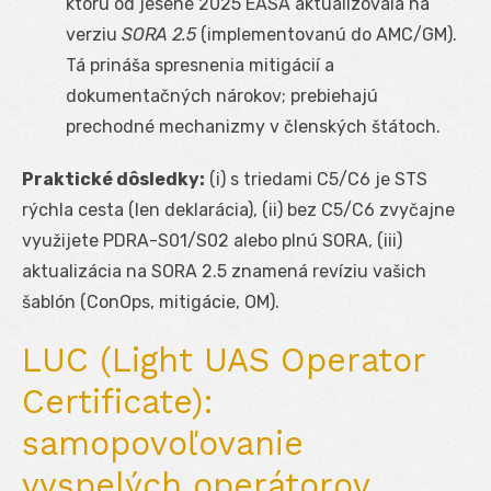
ktorú od jesene 2025 EASA aktualizovala na
verziu
SORA 2.5
(implementovanú do AMC/GM).
Tá prináša spresnenia mitigácií a
dokumentačných nárokov; prebiehajú
prechodné mechanizmy v členských štátoch.
Praktické dôsledky:
(i) s triedami C5/C6 je STS
rýchla cesta (len deklarácia), (ii) bez C5/C6 zvyčajne
využijete PDRA-S01/S02 alebo plnú SORA, (iii)
aktualizácia na SORA 2.5 znamená revíziu vašich
šablón (ConOps, mitigácie, OM).
LUC (Light UAS Operator
Certificate):
samopovoľovanie
vyspelých operátorov