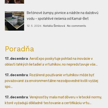
Betónové žumpy, pivnice a nádrže na dažďovú
vodu – spoľahlivé riešenia od Kamal-Bet
12. 5. 2026
Natália Šimková
No comments
Poradňa
17. decembra
:
AeroExpo poskytuje pohľad na inovácie v
oblasti ľahkých lietadiel a vrtuľníkov, no nepredstavuje vše...
17. decembra
:
Rozšírené používanie vrtuľníkov môže byť
považované za environmentálne nezodpovedné kvôli vyššej
spo...
17. decembra
:
Verejnosť by mala mať dôveru v letecké normy,
ktoré vyžadujú dôkladné testovanie a certifikáciu vrtu...