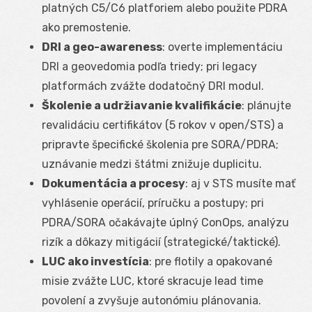
platných C5/C6 platforiem alebo použite PDRA
ako premostenie.
DRI a geo-awareness
: overte implementáciu
DRI a geovedomia podľa triedy; pri legacy
platformách zvážte dodatočný DRI modul.
Školenie a udržiavanie kvalifikácie
: plánujte
revalidáciu certifikátov (5 rokov v open/STS) a
pripravte špecifické školenia pre SORA/PDRA;
uznávanie medzi štátmi znižuje duplicitu.
Dokumentácia a procesy
: aj v STS musíte mať
vyhlásenie operácií, príručku a postupy; pri
PDRA/SORA očakávajte úplný ConOps, analýzu
rizík a dôkazy mitigácií (strategické/taktické).
LUC ako investícia
: pre flotily a opakované
misie zvážte LUC, ktoré skracuje lead time
povolení a zvyšuje autonómiu plánovania.