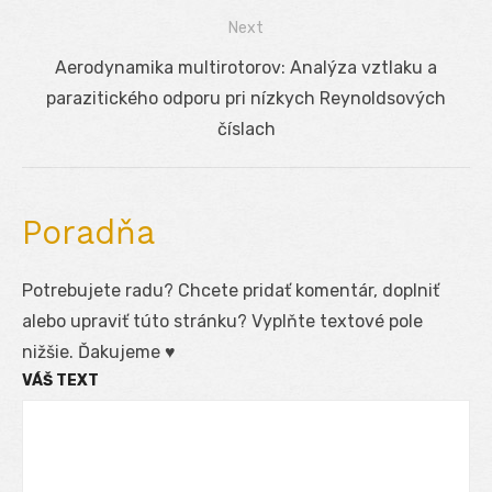
článku
Next
Next
Aerodynamika multirotorov: Analýza vztlaku a
post:
parazitického odporu pri nízkych Reynoldsových
číslach
Poradňa
Potrebujete radu? Chcete pridať komentár, doplniť
alebo upraviť túto stránku? Vyplňte textové pole
nižšie. Ďakujeme ♥
VÁŠ TEXT