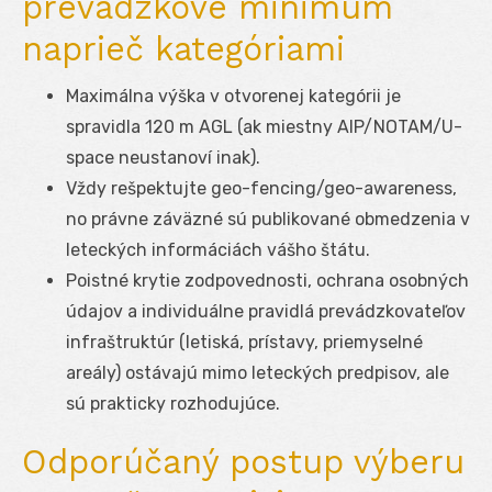
prevádzkové minimum
naprieč kategóriami
Maximálna výška v otvorenej kategórii je
spravidla 120 m AGL (ak miestny AIP/NOTAM/U-
space neustanoví inak).
Vždy rešpektujte geo-fencing/geo-awareness,
no právne záväzné sú publikované obmedzenia v
leteckých informáciách vášho štátu.
Poistné krytie zodpovednosti, ochrana osobných
údajov a individuálne pravidlá prevádzkovateľov
infraštruktúr (letiská, prístavy, priemyselné
areály) ostávajú mimo leteckých predpisov, ale
sú prakticky rozhodujúce.
Odporúčaný postup výberu