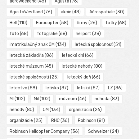
aeroweekend
(48)
Agusta
(76)
AgustaWestland
(76)
akcie
(48)
Aérospatiale
(30)
Bell
(110)
Eurocopter
(58)
firmy
(26)
fotky
(68)
foto
(68)
fotografie
(68)
heliport
(38)
imatrikulačný znak OM
(134)
letecká spoločnosť
(51)
letecká základňa
(86)
letecké dni
(66)
letecké múzeum
(45)
letecké nehody
(80)
letecké spoločnosti
(25)
letecký deň
(66)
letectvo
(88)
letisko
(87)
letiská
(87)
LZ
(86)
MI
(102)
Mil
(102)
múzeum
(46)
nehoda
(83)
nehody
(80)
OM
(134)
organizácia
(26)
organizácie
(25)
RHC
(36)
Robinson
(81)
Robinson Helicopter Company
(36)
Schweizer
(24)