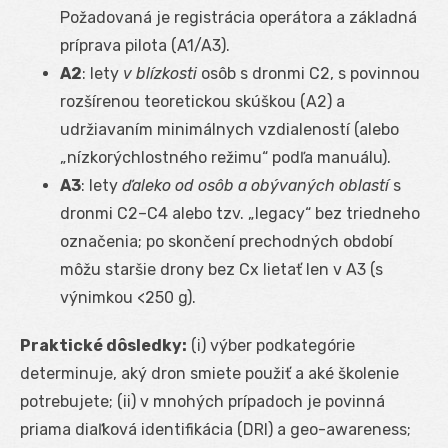
Požadovaná je registrácia operátora a základná
príprava pilota (A1/A3).
A2
: lety
v blízkosti
osôb s dronmi C2, s povinnou
rozšírenou teoretickou skúškou (A2) a
udržiavaním minimálnych vzdialeností (alebo
„nízkorýchlostného režimu“ podľa manuálu).
A3
: lety
ďaleko od osôb a obývaných oblastí
s
dronmi C2–C4 alebo tzv. „legacy“ bez triedneho
označenia; po skončení prechodných období
môžu staršie drony bez Cx lietať len v A3 (s
výnimkou <250 g).
Praktické dôsledky:
(i) výber podkategórie
determinuje, aký dron smiete použiť a aké školenie
potrebujete; (ii) v mnohých prípadoch je povinná
priama diaľková identifikácia (DRI) a geo-awareness;