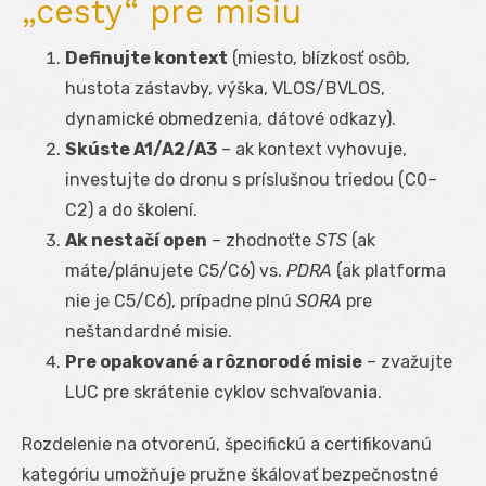
„cesty“ pre misiu
Definujte kontext
(miesto, blízkosť osôb,
hustota zástavby, výška, VLOS/BVLOS,
dynamické obmedzenia, dátové odkazy).
Skúste A1/A2/A3
– ak kontext vyhovuje,
investujte do dronu s príslušnou triedou (C0–
C2) a do školení.
Ak nestačí open
– zhodnoťte
STS
(ak
máte/plánujete C5/C6) vs.
PDRA
(ak platforma
nie je C5/C6), prípadne plnú
SORA
pre
neštandardné misie.
Pre opakované a rôznorodé misie
– zvažujte
LUC pre skrátenie cyklov schvaľovania.
Rozdelenie na otvorenú, špecifickú a certifikovanú
kategóriu umožňuje pružne škálovať bezpečnostné