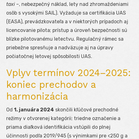
taxi
–, nebezpečný náklad, lety nad zhromaždeniami
osôb s vysokými SAIL). Vyžaduje sa certifikácia UAS
(EASA), prevádzkovateľa a v niektorých prípadoch aj
licencovanie pilota; prístup a úroveň bezpečnosti sú
blízke pilotovanému letectvu. Regulačný rámec sa
priebežne spresňuje a nadväzuje aj na úpravy
počiatočnej letovej spôsobilosti UAS.
Vplyv termínov 2024–2025:
koniec prechodov a
harmonizácia
Od
1. januára 2024
skončili kľúčové prechodné
režimy v otvorenej kategórii; triedne označenie a
priama diaľková identifikácia vstúpili do plnej
účinnosti podľa 2019/945 (s výnimkami pre <250 g a