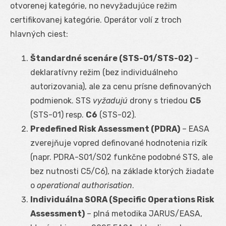
otvorenej kategórie, no nevyžadujúce režim
certifikovanej kategórie. Operátor volí z troch
hlavných ciest:
Štandardné scenáre (STS-01/STS-02)
–
deklaratívny režim (bez individuálneho
autorizovania), ale za cenu prísne definovaných
podmienok. STS
vyžadujú
drony s triedou
C5
(STS-01) resp.
C6
(STS-02).
Predefined Risk Assessment (PDRA)
– EASA
zverejňuje vopred definované hodnotenia rizík
(napr. PDRA-S01/S02 funkčne podobné STS, ale
bez nutnosti C5/C6), na základe ktorých žiadate
o
operational authorisation
.
Individuálna SORA (Specific Operations Risk
Assessment)
– plná metodika JARUS/EASA,