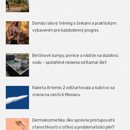
Domáci silový tréning s činkami a praktickým
vybavením pre každodenný progres
Betónové žumpy, pivnice a nádrže na dažďovú
vodu – spoľahlivé riešenia od Kamal-Bet
Raketa Artemis 2 odštartovala a ľudstvo sa
vracia na cestu k Mesiacu
Dermokozmetika: Ako správne pristupovať k
starostlivosti o citlivú a problematickú pleť?