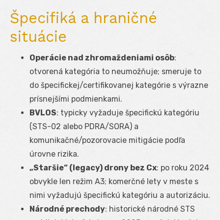
Špecifiká a hraničné
situácie
Operácie nad zhromaždeniami osôb
:
otvorená kategória to neumožňuje; smeruje to
do špecifickej/certifikovanej kategórie s výrazne
prísnejšími podmienkami.
BVLOS
: typicky vyžaduje špecifickú kategóriu
(STS-02 alebo PDRA/SORA) a
komunikačné/pozorovacie mitigácie podľa
úrovne rizika.
„Staršie“ (legacy) drony bez Cx
: po roku 2024
obvykle len režim A3; komerčné lety v meste s
nimi vyžadujú špecifickú kategóriu a autorizáciu.
Národné prechody
: historické národné STS