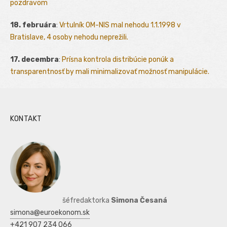
pozdravom
18. februára
:
Vrtulník OM-NIS mal nehodu 1.1.1998 v
Bratislave, 4 osoby nehodu neprežili.
17. decembra
:
Prísna kontrola distribúcie ponúk a
transparentnosť by mali minimalizovať možnosť manipulácie.
KONTAKT
šéfredaktorka
Simona Česaná
simona@euroekonom.sk
+421 907 234 066