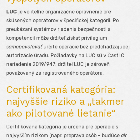
LUC
je voliteľné organizačné oprávnenie pre
skúsených operátorov v špecifickej kategórii. Po
preukázaní systémov riadenia bezpečnosti a
kompetencií môže držiteľ získať privilegium
samopovoľovať
určité operácie bez predchádzajúcej
autorizácie úradu. Požiadavky na LUC sú v Časti C
nariadenia 2019/947; držiteľ LUC je zároveň
považovaný za registrovaného operátora.
Certifikovaná kategória:
najvyššie riziko a „takmer
ako pilotované lietanie“
Certifikovaná kategória je určená pre operácie s
najvyšším rizikom (napr. preprava osôb – budúce
air