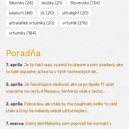
Sikorsky
(26)
skúšky
(21)
Slovensko
(136)
udalosti
(48)
UL
(20)
ultralight
(20)
ultraľahké vrtuľníky
(20)
vrtuľník
(216)
vrtuľníky
(184)
Poradňa
7. apríla
:
Je to fakt wau, vyzerá to úžasne a som zvedavý, ako
to celé dopadne, aj keď sa v tých technických de...
2. apríla
:
Je fascinujúce sledovať, ako sa po Apollo 17 opäť
vraciame na cestu k Mesiacu, tentoraz však s techn...
2. apríla
:
Pekná šou, ale stále by ma zaujímalo, koľko to celé
stálo a či by tie miliardy neboli užitočnejšie i...
7. marca
:
Dobrý deň Mohol by som poprosiť tel. kontakt s