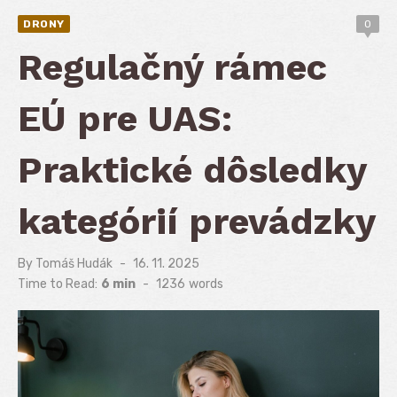
DRONY
0
Regulačný rámec
EÚ pre UAS:
Praktické dôsledky
kategórií prevádzky
By
Tomáš Hudák
Posted
16. 11. 2025
on
Time to Read:
6 min
-
1236
words