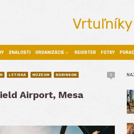
Vrtuľníky
DY
ZNALOSTI
ORGANIZÁCIE
REGISTER
FOTKY
PORA
NA
R
LETISKÁ
MÚZEUM
ROBINSON
2
ield Airport, Mesa