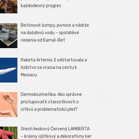
každodenný progres
Betónové žumpy, pivnice a nádrže
na dažďovú vodu – spoľahlivé
riešenia od Kamal-Bet
Raketa Artemis 2 odštartovala a
ľudstvo sa vracia na cestu k
Mesiacu
Dermokozmetika: Ako správne
pristupovať k starostlivosti o
citlivú a problematickú pleť?
Orech lieskový Červený LAMBERTA
– krásny úžitkový a dekoratívny ker