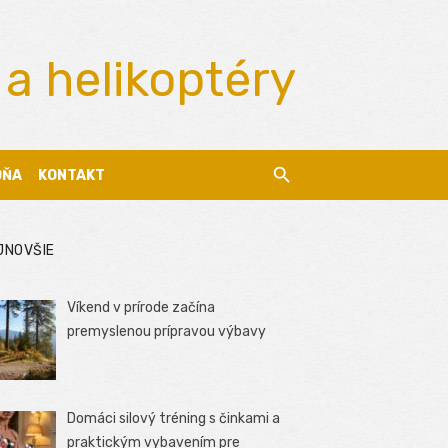
 a helikoptéry
DŇA
KONTAKT
JNOVŠIE
Víkend v prírode začína
premyslenou prípravou výbavy
Domáci silový tréning s činkami a
praktickým vybavením pre