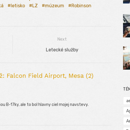
ká
letisko
LZ
múzeum
Robinson
Next
Next
Letecké služby
post:
 Falcon Field Airport, Mesa (2)
TÉ
a
ou B-17ky, ale to bol hlavny ciel mojej navstevy.
A
A