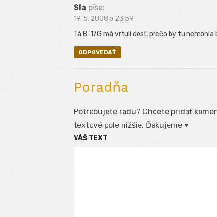
Sla
píše:
19. 5. 2008 o 23:59
Tá B-17G má vrtulí dosť, prečo by tu nemohla b
ODPOVEDAŤ
Poradňa
Potrebujete radu? Chcete pridať koment
textové pole nižšie. Ďakujeme ♥
VÁŠ TEXT