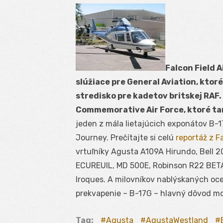
Falcon Field A
slúžiace pre General Aviation, ktoré
stredisko pre kadetov britskej RAF.
Commemorative Air Force, ktoré t
jeden z mála lietajúcich exponátov B-
Journey. Prečítajte si celú
reportáž z F
vrtuľníky Agusta A109A Hirundo, Bell 
ECUREUIL, MD 500E, Robinson R22 BETA
Iroques. A milovníkov nablýskaných oce
prekvapenie – B-17G – hlavný dôvod moj
Tag:
Agusta
AgustaWestland