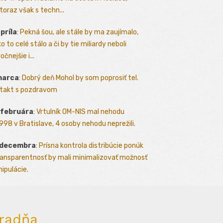
toraz však s techn...
apríla
:
Pekná šou, ale stále by ma zaujímalo,
o to celé stálo a či by tie miliardy neboli
očnejšie i...
marca
:
Dobrý deň Mohol by som poprosiť tel.
takt s pozdravom
 februára
:
Vrtulník OM-NIS mal nehodu
.1998 v Bratislave, 4 osoby nehodu neprežili.
 decembra
:
Prísna kontrola distribúcie ponúk
ransparentnosť by mali minimalizovať možnosť
ipulácie.
radňa