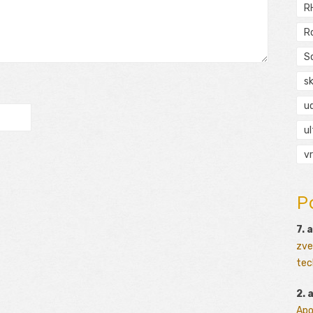
R
R
S
s
ud
ul
vr
P
7. 
zve
tec
2. 
Apo