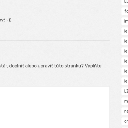
E
f
yť :-))
i
l
l
l
l
ár, doplniť alebo upraviť túto stránku? Vyplňte
l
l
L
m
n
o