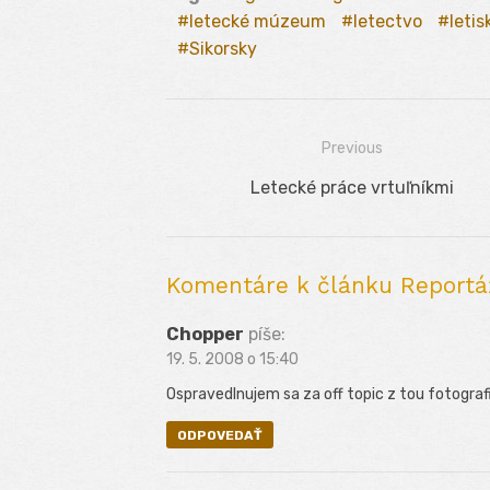
letecké múzeum
letectvo
letis
Sikorsky
Previous
Navigácia
Previous
Letecké práce vrtuľníkmi
v
post:
článku
Komentáre k článku Reportáž:
Chopper
píše:
19. 5. 2008 o 15:40
Ospravedlnujem sa za off topic z tou fotografi
ODPOVEDAŤ