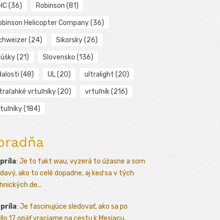
HC
(36)
Robinson
(81)
obinson Helicopter Company
(36)
chweizer
(24)
Sikorsky
(26)
kúšky
(21)
Slovensko
(136)
alosti
(48)
UL
(20)
ultralight
(20)
traľahké vrtuľníky
(20)
vrtuľník
(216)
tuľníky
(184)
oradňa
apríla
:
Je to fakt wau, vyzerá to úžasne a som
davý, ako to celé dopadne, aj keď sa v tých
hnických de...
apríla
:
Je fascinujúce sledovať, ako sa po
llo 17 opäť vraciame na cestu k Mesiacu,