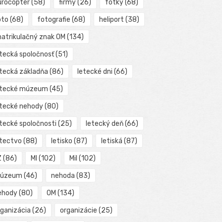
urocopter
(58)
firmy
(26)
fotky
(68)
oto
(68)
fotografie
(68)
heliport
(38)
matrikulačný znak OM
(134)
etecká spoločnosť
(51)
etecká základňa
(86)
letecké dni
(66)
etecké múzeum
(45)
etecké nehody
(80)
etecké spoločnosti
(25)
letecký deň
(66)
etectvo
(88)
letisko
(87)
letiská
(87)
Z
(86)
MI
(102)
Mil
(102)
úzeum
(46)
nehoda
(83)
ehody
(80)
OM
(134)
rganizácia
(26)
organizácie
(25)