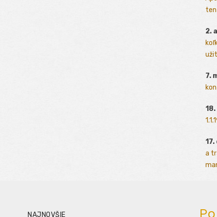
ten
2. 
koľk
užit
7. 
kon
18.
1.1
17.
a t
man
Po
NAJNOVŠIE