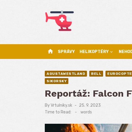
Skip
to
content
home
SPRÁVY
HELIKOPTÉRY
NEHO
AGUSTAWESTLAND
BELL
EUROCOPTE
SIKORSKY
Reportáž: Falcon F
By
Vrtulniky.sk
Posted
25. 9. 2023
on
Time to Read:
-
words