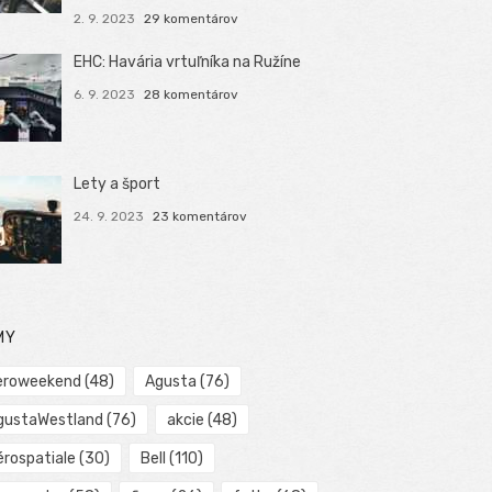
2. 9. 2023
29 komentárov
EHC: Havária vrtuľníka na Ružíne
6. 9. 2023
28 komentárov
Lety a šport
24. 9. 2023
23 komentárov
MY
eroweekend
(48)
Agusta
(76)
gustaWestland
(76)
akcie
(48)
érospatiale
(30)
Bell
(110)