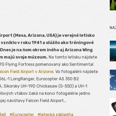
NA
irport (Mesa, Arizona, USA) je verejné letisko
 vzniklo v roku 1941 a slúžilo ako tréningové
 Dnes je na ňom okrem iného aj Arizona Wing
am majú svoje múzeum.
Na tomto letisku nájdete
17G Flying Fortress pomenovaný ako Sentimental
alcon Field Airport v Arizone
. Vo fotogalérii nájdete
206L-1 LongRanger, Eurocopter AS 350 B2
, Sikorsky UH-19D Chickasaw (S-55D) a UH-1
ľových vtákov čaká na konci fotogalérie jedno
ej návštevy Falcon Field Airport…
Bell
Eurocopter
letecká základňa