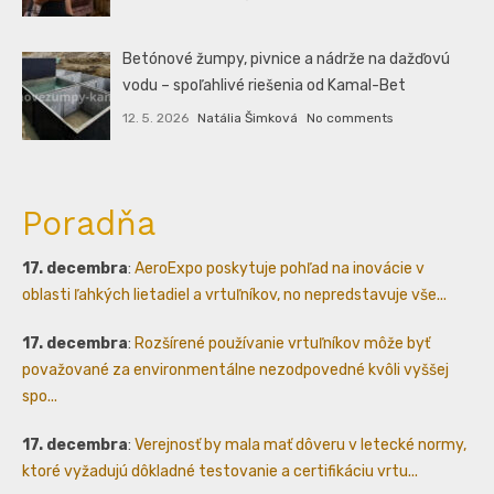
Betónové žumpy, pivnice a nádrže na dažďovú
vodu – spoľahlivé riešenia od Kamal-Bet
12. 5. 2026
Natália Šimková
No comments
Poradňa
17. decembra
:
AeroExpo poskytuje pohľad na inovácie v
oblasti ľahkých lietadiel a vrtuľníkov, no nepredstavuje vše...
17. decembra
:
Rozšírené používanie vrtuľníkov môže byť
považované za environmentálne nezodpovedné kvôli vyššej
spo...
17. decembra
:
Verejnosť by mala mať dôveru v letecké normy,
ktoré vyžadujú dôkladné testovanie a certifikáciu vrtu...