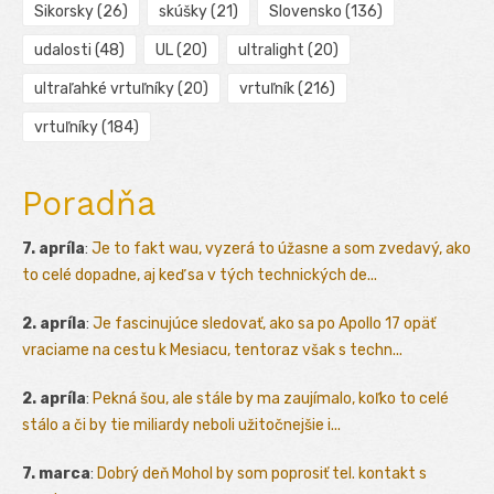
Sikorsky
(26)
skúšky
(21)
Slovensko
(136)
udalosti
(48)
UL
(20)
ultralight
(20)
ultraľahké vrtuľníky
(20)
vrtuľník
(216)
vrtuľníky
(184)
Poradňa
7. apríla
:
Je to fakt wau, vyzerá to úžasne a som zvedavý, ako
to celé dopadne, aj keď sa v tých technických de...
2. apríla
:
Je fascinujúce sledovať, ako sa po Apollo 17 opäť
vraciame na cestu k Mesiacu, tentoraz však s techn...
2. apríla
:
Pekná šou, ale stále by ma zaujímalo, koľko to celé
stálo a či by tie miliardy neboli užitočnejšie i...
7. marca
:
Dobrý deň Mohol by som poprosiť tel. kontakt s