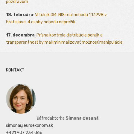
pozdravom
18. februára
:
Vrtulník OM-NIS mal nehodu 1.1.1998 v
Bratislave, 4 osoby nehodu neprežili.
17. decembra
:
Prísna kontrola distribúcie ponúk a
transparentnosť by mali minimalizovať možnosť manipulácie.
KONTAKT
šéfredaktorka
Simona Česaná
simona@euroekonom.sk
+421 907 234 066