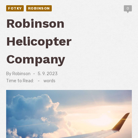
FOTKY
ROBINSON
0
Robinson
Helicopter
Company
By
Robinson
Posted
5. 9. 2023
on
Time to Read:
-
words