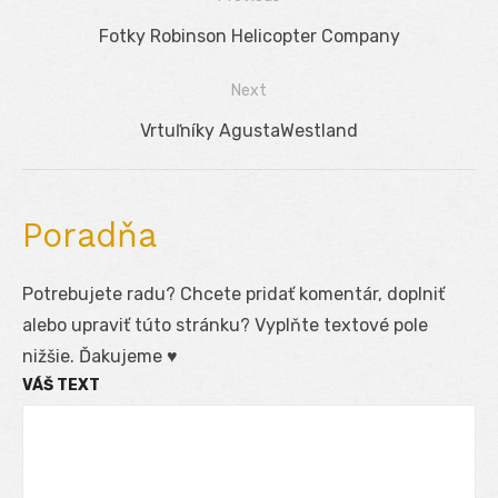
Navigácia
Previous
Fotky Robinson Helicopter Company
v
post:
Next
článku
Next
Vrtuľníky AgustaWestland
post:
Poradňa
Potrebujete radu? Chcete pridať komentár, doplniť
alebo upraviť túto stránku? Vyplňte textové pole
nižšie. Ďakujeme ♥
VÁŠ TEXT