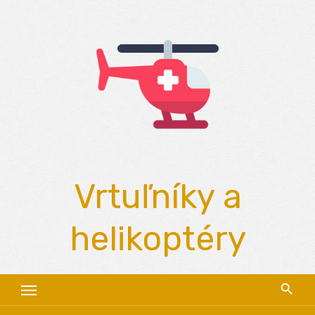
Skip
to
content
Vrtuľníky a
helikoptéry