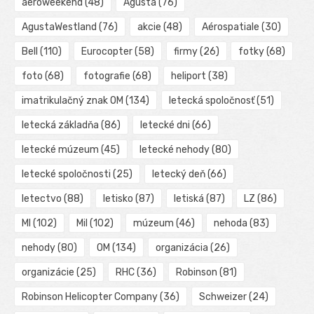
aeroweekend
(48)
Agusta
(76)
AgustaWestland
(76)
akcie
(48)
Aérospatiale
(30)
Bell
(110)
Eurocopter
(58)
firmy
(26)
fotky
(68)
foto
(68)
fotografie
(68)
heliport
(38)
imatrikulačný znak OM
(134)
letecká spoločnosť
(51)
letecká základňa
(86)
letecké dni
(66)
letecké múzeum
(45)
letecké nehody
(80)
letecké spoločnosti
(25)
letecký deň
(66)
letectvo
(88)
letisko
(87)
letiská
(87)
LZ
(86)
MI
(102)
Mil
(102)
múzeum
(46)
nehoda
(83)
nehody
(80)
OM
(134)
organizácia
(26)
organizácie
(25)
RHC
(36)
Robinson
(81)
Robinson Helicopter Company
(36)
Schweizer
(24)