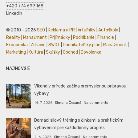
+420 774 699 168
LinkedIn
© 2010 - 2026
SEO
|
Reklama a PR
|
Vrtuľníky
|
Autoškola
|
Reality
|
Manažment
|
Prijímáčky
|
Podnikanie
|
Financie
|
Ekonomika
|
Zdravie
|
SWOT
|
Podnikateľský plán
|
Manažment
|
Marketing
|
Kultúra
|
Skúšky
|
Obchod
|
Dovolenka
NAJNOVŠIE
Víkend v prírode začína premyslenou prípravou
výbavy
14. 7. 2026
Simona Česaná
No comments
Domáci silový tréning s činkami a praktickým
vybavením pre každodenný progres
4. 6. 2026
Simona Česaná
No comments