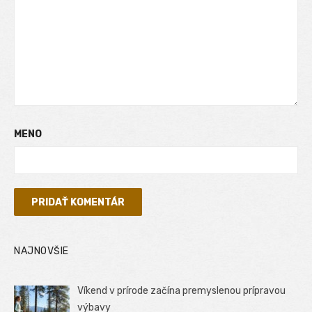
MENO
NAJNOVŠIE
Víkend v prírode začína premyslenou prípravou
výbavy