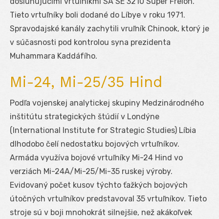
dosluhujúcimi vrtuľníkmi SA SE 3210 Super Frelon.
Tieto vrtuľníky boli dodané do Líbye v roku 1971.
Spravodajské kanály zachytili vruľník Chinook, ktorý je
v súčasnosti pod kontrolou syna prezidenta
Muhammara Kaddáfího.
Mi-24, Mi-25/35 Hind
Podľa vojenskej analytickej skupiny Medzinárodného
inštitútu strategických štúdií v Londýne
(International Institute for Strategic Studies) Líbia
dlhodobo čelí nedostatku bojových vrtuľníkov.
Armáda využíva bojové vrtuľníky Mi-24 Hind vo
verziách Mi-24A/Mi-25/Mi-35 ruskej výroby.
Evidovaný počet kusov týchto ťažkých bojových
útočných vrtuľníkov predstavoval 35 vrtuľníkov. Tieto
stroje sú v boji mnohokrát silnejšie, než akákoľvek