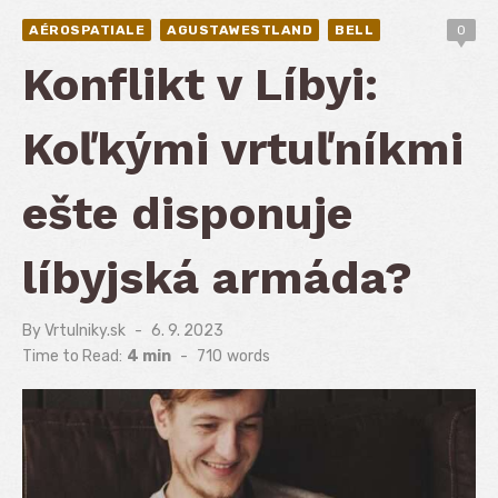
AÉROSPATIALE
AGUSTAWESTLAND
BELL
0
Konflikt v Líbyi:
Koľkými vrtuľníkmi
ešte disponuje
líbyjská armáda?
By
Vrtulniky.sk
Posted
6. 9. 2023
on
Time to Read:
4 min
-
710
words