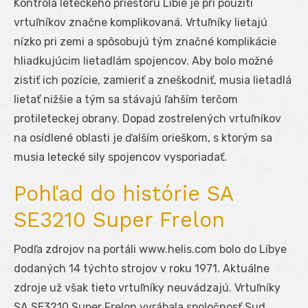
Kontrola leteckého priestoru Líbie je pri použití
vrtuľníkov značne komplikovaná. Vrtuľníky lietajú
nízko pri zemi a spôsobujú tým značné komplikácie
hliadkujúcim lietadlám spojencov. Aby bolo možné
zistiť ich pozície, zamieriť a zneškodniť, musia lietadlá
lietať nižšie a tým sa stávajú ľahším terčom
protileteckej obrany. Dopad zostrelených vrtuľníkov
na osídlené oblasti je ďalším orieškom, s ktorým sa
musia letecké sily spojencov vysporiadať.
Pohľad do histórie SA
SE3210 Super Frelon
Podľa zdrojov na portáli www.helis.com bolo do Líbye
dodaných 14 týchto strojov v roku 1971. Aktuálne
zdroje už však tieto vrtuľníky neuvádzajú. Vrtuľníky
SA SE3210 Super Frelon vyrábala spoločnosť Sud