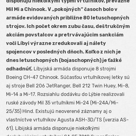
disponujú niekoľkými typmi vrtuľníkov, prevažne
Mil Mi a Chinook. V „pokojných“ časoch bolo v
armáde evidovaných približne 80 letuschopných
strojov. Ich počet okrem zubu času, deštrukčným
akciám povstalcov a pretrvávajúcim sankciám
voči Líbyi výrazne zredukovali aj nálety
spojencov v posledných dňoch. Koľko z nich je
dnes letuschopných (bojaschopných) je ťažké
odhadnúť.
Líbyjská armáda disponuje 8 strojmi
Boeing CH-47 Chinook. Súčasťou vrtuľníkovej letky sú
aj stroje Bell 206 JetRanger, Bell 212 Twin Huey, Mi-8,
Mi-14 a Mi-17. Rozsiahlu dodávku do Lýbie realizovali
ruské závody Mil 35 vrtuľníkmi Mi-24 (Mi-24A/Mi-
25/35) Hind. Existujú neoverené záznamy aj o
vlastníctve vrtuľníkov Agusta ASH-3D/TS (verzia AS-
61). Líbijská armáda disponuje niekoľkými