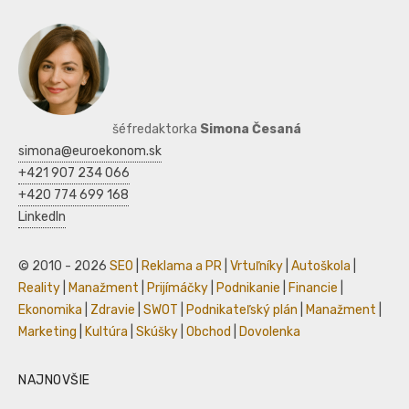
šéfredaktorka
Simona Česaná
simona@euroekonom.sk
+421 907 234 066
+420 774 699 168
LinkedIn
© 2010 - 2026
SEO
|
Reklama a PR
|
Vrtuľníky
|
Autoškola
|
Reality
|
Manažment
|
Prijímáčky
|
Podnikanie
|
Financie
|
Ekonomika
|
Zdravie
|
SWOT
|
Podnikateľský plán
|
Manažment
|
Marketing
|
Kultúra
|
Skúšky
|
Obchod
|
Dovolenka
NAJNOVŠIE