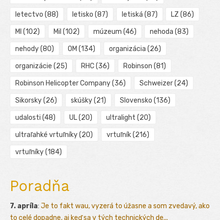
letectvo
(88)
letisko
(87)
letiská
(87)
LZ
(86)
MI
(102)
Mil
(102)
múzeum
(46)
nehoda
(83)
nehody
(80)
OM
(134)
organizácia
(26)
organizácie
(25)
RHC
(36)
Robinson
(81)
Robinson Helicopter Company
(36)
Schweizer
(24)
Sikorsky
(26)
skúšky
(21)
Slovensko
(136)
udalosti
(48)
UL
(20)
ultralight
(20)
ultraľahké vrtuľníky
(20)
vrtuľník
(216)
vrtuľníky
(184)
Poradňa
7. apríla
:
Je to fakt wau, vyzerá to úžasne a som zvedavý, ako
to celé dopadne, aj keď sa v tých technických de...