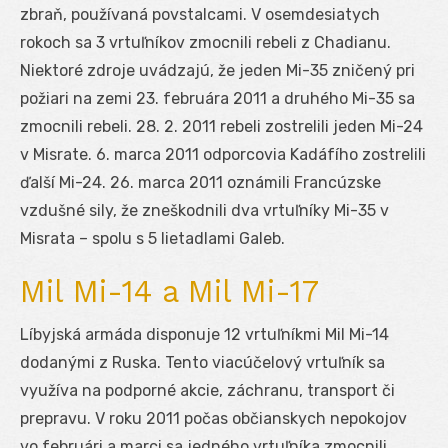
zbraň, používaná povstalcami. V osemdesiatych
rokoch sa 3 vrtuľníkov zmocnili rebeli z Chadianu.
Niektoré zdroje uvádzajú, že jeden Mi-35 zničený pri
požiari na zemi 23. februára 2011 a druhého Mi-35 sa
zmocnili rebeli. 28. 2. 2011 rebeli zostrelili jeden Mi-24
v Misrate. 6. marca 2011 odporcovia Kadáfího zostrelili
ďalší Mi-24. 26. marca 2011 oznámili Francúzske
vzdušné sily, že zneškodnili dva vrtuľníky Mi-35 v
Misrata – spolu s 5 lietadlami Galeb.
Mil Mi-14 a Mil Mi-17
Líbyjská armáda disponuje 12 vrtuľníkmi Mil Mi-14
dodanými z Ruska. Tento viacúčelový vrtuľník sa
využíva na podporné akcie, záchranu, transport či
prepravu. V roku 2011 počas občianskych nepokojov
vo februári a marci sa jedného vrtuľníka zmocnili