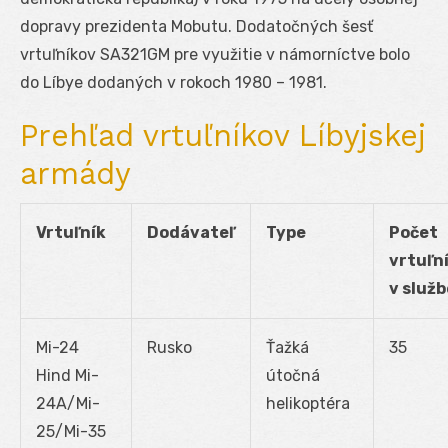
dopravy prezidenta Mobutu. Dodatočných šesť
vrtuľníkov SA321GM pre využitie v námorníctve bolo
do Líbye dodaných v rokoch 1980 – 1981.
Prehľad vrtuľníkov Líbyjskej
armády
Vrtuľník
Dodávateľ
Type
Počet
vrtuľn
v služb
Mi-24
Rusko
Ťažká
35
Hind Mi-
útočná
24A/Mi-
helikoptéra
25/Mi-35