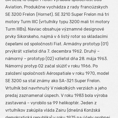
Aviation. Produkčne vychádza z rady francúzskych
SE 3200 Frelon (Hornet). SE 3210 Super Frelon má tri
motory Turm IIIC (vrtuľníky typu 3200 mali tri motory
Turm IIIBs). Naviac obsahuje významné designové
prvky Sikorskeho, najmä v 6 listý rotor so skladacími
čepeľami od spoločnosti Fiat. Armádny prototyp (01)
prvýkrát vzlietol dňa 7. decembra 1962. Druhý –
námorný – prototyp (02) vzlietol dňa 28. mája 1963.
Námorný protyp 02 začal slúžiť v roku 1966. Po
založení spoločnosti Aérospatiale v roku 1970, model
SE 3200 sa stal známy ako SA-321 Super Frelon.
Vrtuľník bol navrhnutý V niekoľkých verziách a jeho
predaj zaznamenal úspech. V roku 1983 bola výroba
zastavená – vyrobilo sa 99 helikoptér. Jeden z
vrtuľníkov zakúpila vláda Zairu (dnešná Konžská
demokratická republika) v roku 1975 na účely osobnej