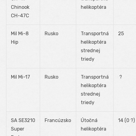
Chinook
helikoptéra
CH-47C
Mil Mi-8
Rusko
Transportná
25
Hip
helikoptéra
strednej
triedy
Mil Mi-17
Rusko
Transportná
?
helikoptéra
strednej
triedy
SA SE3210
Francúzsko
Útočná
14 (0 ?)
Super
helikoptéra