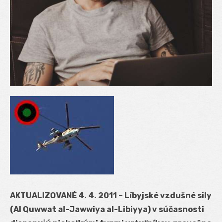
AKTUALIZOVANÉ 4. 4. 2011 – Líbyjské vzdušné sily
(Al Quwwat al-Jawwiya al-Libiyya) v súčasnosti