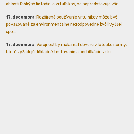
oblasti ľahkých lietadiel a vrtuľníkov, no nepredstavuje vše...
17. decembra
:
Rozšírené používanie vrtuľníkov môže byť
považované za environmentálne nezodpovedné kvôli vyššej
spo...
17. decembra
:
Verejnosť by mala mať dôveru v letecké normy,
ktoré vyžadujú dôkladné testovanie a certifikáciu vrtu...