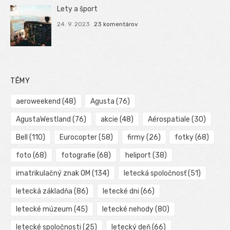
Lety a šport
24. 9. 2023
23 komentárov
TÉMY
aeroweekend
(48)
Agusta
(76)
AgustaWestland
(76)
akcie
(48)
Aérospatiale
(30)
Bell
(110)
Eurocopter
(58)
firmy
(26)
fotky
(68)
foto
(68)
fotografie
(68)
heliport
(38)
imatrikulačný znak OM
(134)
letecká spoločnosť
(51)
letecká základňa
(86)
letecké dni
(66)
letecké múzeum
(45)
letecké nehody
(80)
letecké spoločnosti
(25)
letecký deň
(66)