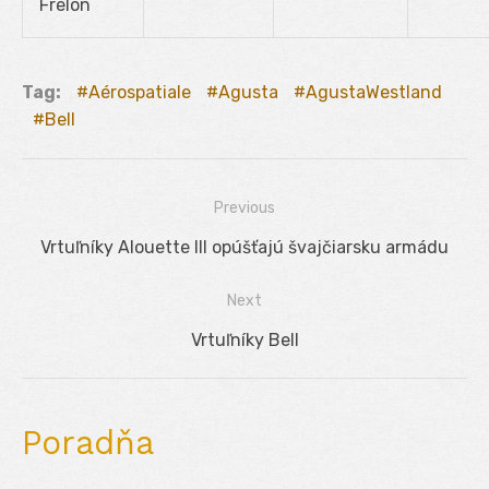
Frelon
Tag:
Aérospatiale
Agusta
AgustaWestland
Bell
Previous
Navigácia
Previous
Vrtuľníky Alouette III opúšťajú švajčiarsku armádu
v
post:
Next
článku
Next
Vrtuľníky Bell
post:
Poradňa