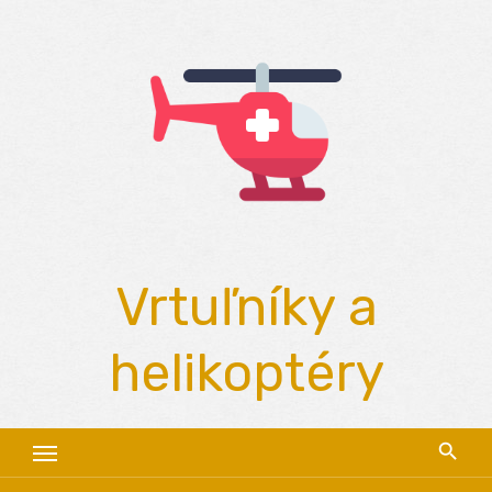
Skip
to
content
Vrtuľníky a
helikoptéry