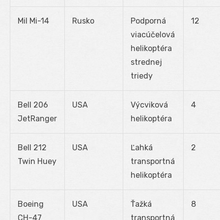
Mil Mi-14
Rusko
Podporná
12
viacúčelová
helikoptéra
strednej
triedy
Bell 206
USA
Výcviková
4
JetRanger
helikoptéra
Bell 212
USA
Ľahká
2
Twin Huey
transportná
helikoptéra
Boeing
USA
Ťažká
8
CH-47
transportná