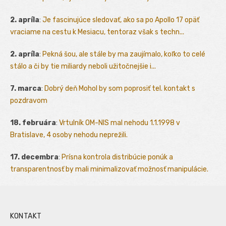
2. apríla
:
Je fascinujúce sledovať, ako sa po Apollo 17 opäť
vraciame na cestu k Mesiacu, tentoraz však s techn...
2. apríla
:
Pekná šou, ale stále by ma zaujímalo, koľko to celé
stálo a či by tie miliardy neboli užitočnejšie i...
7. marca
:
Dobrý deň Mohol by som poprosiť tel. kontakt s
pozdravom
18. februára
:
Vrtulník OM-NIS mal nehodu 1.1.1998 v
Bratislave, 4 osoby nehodu neprežili.
17. decembra
:
Prísna kontrola distribúcie ponúk a
transparentnosť by mali minimalizovať možnosť manipulácie.
KONTAKT