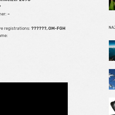
?
ner:
–
NA
ve registrations:
??????, OM-FGH
ame: