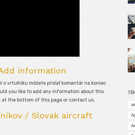
 Add information
í o vrtuľníku môžete pridať komentár na koniec
uld you like to add any information about this
TÉ
 at the bottom of this page or contact us.
a
níkov / Slovak aircraft
A
A