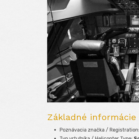
Základné informácie 
Poznávacia značka / Registration
Typ vrtuľníka / Helicopter Type:
S