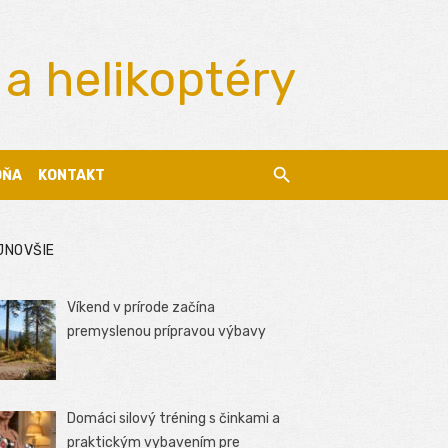
 a helikoptéry
DŇA
KONTAKT
JNOVŠIE
Víkend v prírode začína
premyslenou prípravou výbavy
Domáci silový tréning s činkami a
praktickým vybavením pre