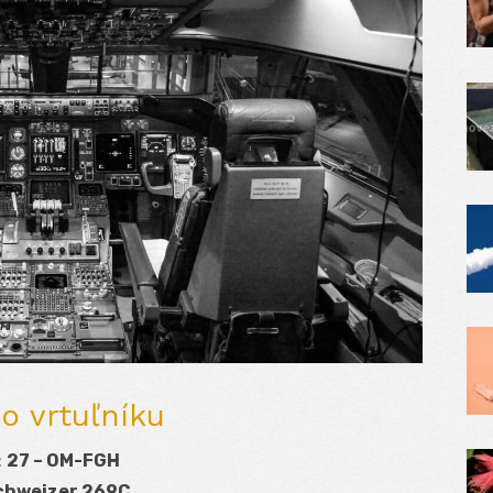
o vrtuľníku
:
27 – OM-FGH
chweizer 269C