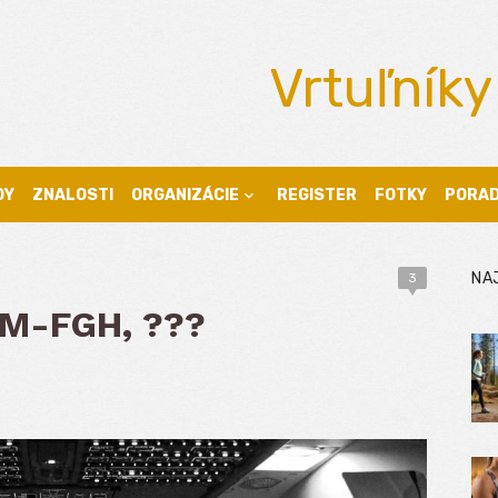
Vrtuľníky
DY
ZNALOSTI
ORGANIZÁCIE
REGISTER
FOTKY
PORA
NA
3
OM-FGH, ???