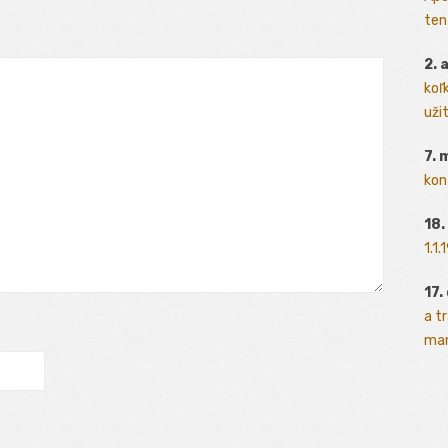
ten
2. 
koľk
užit
7. 
kon
18.
1.1
17.
a t
man