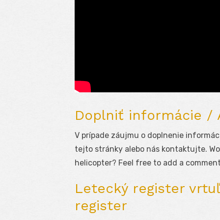
Doplniť informácie /
V prípade záujmu o doplnenie informáci
tejto stránky alebo nás kontaktujte. Wo
helicopter? Feel free to add a comment
Letecký register vrtuľ
register