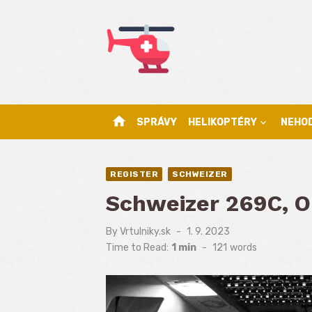
Skip
to
content
home
SPRÁVY
HELIKOPTÉRY
NEHO
REGISTER
SCHWEIZER
Schweizer 269C, 
By
Vrtulniky.sk
Posted
1. 9. 2023
on
Time to Read:
1 min
-
121
words