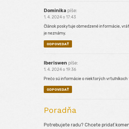
Dominika
píše:
1. 4. 2024 o 17:43
Článok poskytuje obmedzené informácie, vráta
je neznámy.
ODPOVEDAŤ
Iberiswen
píše:
1. 4. 2024 o 19:36
Prečo sú informácie o niektorých vrtuľníkoc
ODPOVEDAŤ
Poradňa
Potrebujete radu? Chcete pridať koment