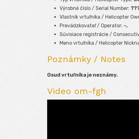
Výrobné číslo / Serial Number:
??
Vlastník vrtuľníka / Helicopter Ow
Prevádzkovateľ / Operator:
-,
Súvisiace registrácie / Consecuti
Meno vrtuľníka / Helicopter Nickn
Poznámky / Notes
Osud vrtuľníka je neznámy.
Video om-fgh