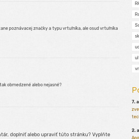
R
R
S
ne poznávacej značky a typu vrtuľníka, ale osud vrtuľníka
s
ud
ul
vr
h tak obmedzené alebo nejasné?
P
7. 
zve
tec
2. 
ár, doplniť alebo upraviť túto stránku? Vyplňte
Apo