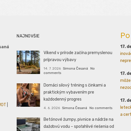
Po
NAJNOVŠIE
17. 
saná
Víkend v prírode začína premyslenou
inovác
prípravou výbavy
nepre
14. 7. 2026
Simona Česaná
No
comments
17. 
môže 
Domáci silový tréning s činkami a
nezod
praktickým vybavením pre
každodenný progres
17. 
WOT
|
letec
4. 6. 2026
Simona Česaná
No comments
a cert
Betónové žumpy, pivnice a nádrže na
dažďovú vodu – spoľahlivé riešenia od