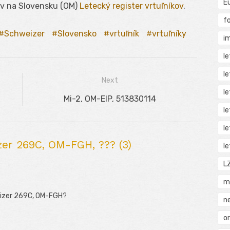
E
ov na Slovensku (OM)
Letecký register vrtuľníkov
.
f
Schweizer
Slovensko
vrtuľník
vrtuľníky
i
l
l
Next
l
Next
Mi-2, OM-EIP, 513830114
l
post:
l
er 269C, OM-FGH, ??? (3)
l
L
m
eizer 269C, OM-FGH?
n
o