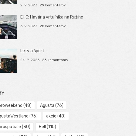
2. 9. 2023
29 komentárov
EHC: Havária vrtuľníka na Ružíne
6. 9. 2023
28 komentárov
Lety a šport
24. 9. 2023
23 komentárov
MY
eroweekend
(48)
Agusta
(76)
gustaWestland
(76)
akcie
(48)
érospatiale
(30)
Bell
(110)