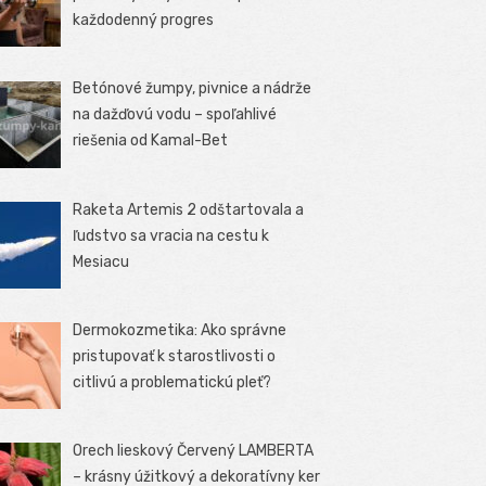
každodenný progres
Betónové žumpy, pivnice a nádrže
na dažďovú vodu – spoľahlivé
riešenia od Kamal-Bet
Raketa Artemis 2 odštartovala a
ľudstvo sa vracia na cestu k
Mesiacu
Dermokozmetika: Ako správne
pristupovať k starostlivosti o
citlivú a problematickú pleť?
Orech lieskový Červený LAMBERTA
– krásny úžitkový a dekoratívny ker