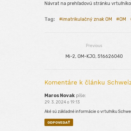
Návrat na prehľadovú stránku vrtuľník
Tag:
imatrikulačný znak OM
OM
Previous
Navigácia
Previous
Mi-2, OM-KJO, 516626040
v
post:
článku
Komentáre k článku Schweiz
Maros Novak
píše:
29. 3. 2024 o 19:13
Aké sú základné informácie o vrtuľníku Schw
ODPOVEDAŤ