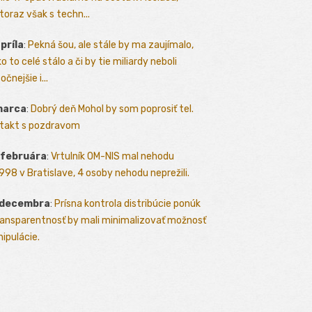
toraz však s techn...
apríla
:
Pekná šou, ale stále by ma zaujímalo,
o to celé stálo a či by tie miliardy neboli
očnejšie i...
marca
:
Dobrý deň Mohol by som poprosiť tel.
takt s pozdravom
 februára
:
Vrtulník OM-NIS mal nehodu
.1998 v Bratislave, 4 osoby nehodu neprežili.
 decembra
:
Prísna kontrola distribúcie ponúk
ransparentnosť by mali minimalizovať možnosť
ipulácie.