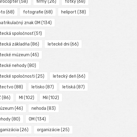
urocopter
(58)
firmy
(26)
fotky
(68)
oto
(68)
fotografie
(68)
heliport
(38)
matrikulačný znak OM
(134)
etecká spoločnosť
(51)
etecká základňa
(86)
letecké dni
(66)
etecké múzeum
(45)
etecké nehody
(80)
etecké spoločnosti
(25)
letecký deň
(66)
etectvo
(88)
letisko
(87)
letiská
(87)
Z
(86)
MI
(102)
Mil
(102)
úzeum
(46)
nehoda
(83)
ehody
(80)
OM
(134)
rganizácia
(26)
organizácie
(25)