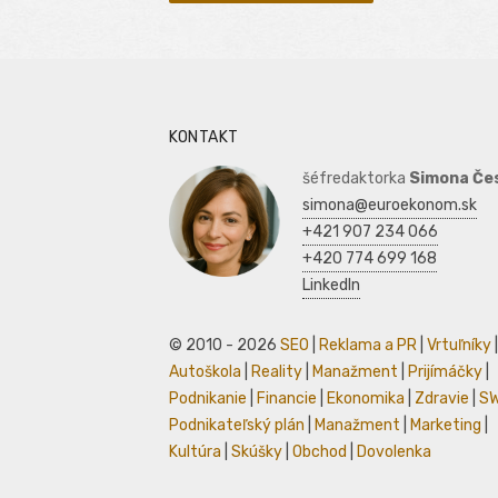
KONTAKT
šéfredaktorka
Simona Če
simona@euroekonom.sk
+421 907 234 066
+420 774 699 168
LinkedIn
© 2010 - 2026
SEO
|
Reklama a PR
|
Vrtuľníky
|
Autoškola
|
Reality
|
Manažment
|
Prijímáčky
|
Podnikanie
|
Financie
|
Ekonomika
|
Zdravie
|
S
Podnikateľský plán
|
Manažment
|
Marketing
|
Kultúra
|
Skúšky
|
Obchod
|
Dovolenka