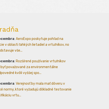
radňa
decembra
:
AeroExpo poskytuje pohľad na
ie v oblasti ľahkých lietadiel a vrtuľníkov, no
dstavuje vše...
decembra
:
Rozšírené používanie vrtuľníkov
byť považované za environmentálne
povedné kvôli vyššej spo...
decembra
:
Verejnosť by mala mať dôveru v
ké normy, ktoré vyžadujú dôkladné testovanie
ifikáciu vrtu...