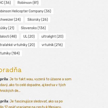
HC
(36)
Robinson
(81)
obinson Helicopter Company
(36)
chweizer
(24)
Sikorsky
(26)
kúšky
(21)
Slovensko
(136)
alosti
(48)
UL
(20)
ultralight
(20)
traľahké vrtuľníky
(20)
vrtuľník
(216)
tuľníky
(184)
oradňa
apríla
:
Je to fakt wau, vyzerá to úžasne a som
davý, ako to celé dopadne, aj keď sa v tých
hnických de...
apríla
:
Je fascinujúce sledovať, ako sa po
llo 17 opäť vraciame na cestu k Mesiacu,