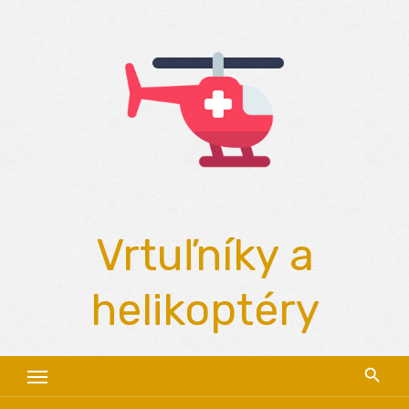
Skip
to
content
Vrtuľníky a
helikoptéry