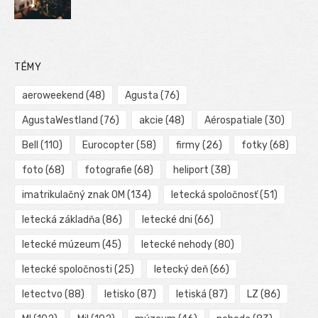
TÉMY
aeroweekend
(48)
Agusta
(76)
AgustaWestland
(76)
akcie
(48)
Aérospatiale
(30)
Bell
(110)
Eurocopter
(58)
firmy
(26)
fotky
(68)
foto
(68)
fotografie
(68)
heliport
(38)
imatrikulačný znak OM
(134)
letecká spoločnosť
(51)
letecká základňa
(86)
letecké dni
(66)
letecké múzeum
(45)
letecké nehody
(80)
letecké spoločnosti
(25)
letecký deň
(66)
letectvo
(88)
letisko
(87)
letiská
(87)
LZ
(86)