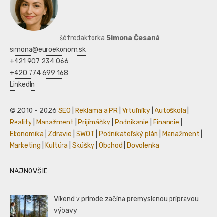
šéfredaktorka
Simona Česaná
simona@euroekonom.sk
+421 907 234 066
+420 774 699 168
LinkedIn
© 2010 - 2026
SEO
|
Reklama a PR
|
Vrtuľníky
|
Autoškola
|
Reality
|
Manažment
|
Prijímáčky
|
Podnikanie
|
Financie
|
Ekonomika
|
Zdravie
|
SWOT
|
Podnikateľský plán
|
Manažment
|
Marketing
|
Kultúra
|
Skúšky
|
Obchod
|
Dovolenka
NAJNOVŠIE
Víkend v prírode začína premyslenou prípravou
výbavy