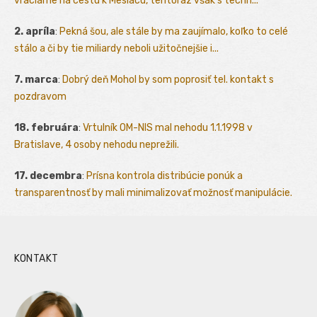
vraciame na cestu k Mesiacu, tentoraz však s techn...
2. apríla
:
Pekná šou, ale stále by ma zaujímalo, koľko to celé
stálo a či by tie miliardy neboli užitočnejšie i...
7. marca
:
Dobrý deň Mohol by som poprosiť tel. kontakt s
pozdravom
18. februára
:
Vrtulník OM-NIS mal nehodu 1.1.1998 v
Bratislave, 4 osoby nehodu neprežili.
17. decembra
:
Prísna kontrola distribúcie ponúk a
transparentnosť by mali minimalizovať možnosť manipulácie.
KONTAKT