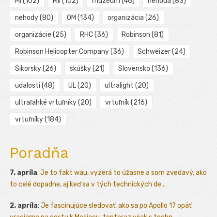
MI
(102)
Mil
(102)
múzeum
(46)
nehoda
(83)
nehody
(80)
OM
(134)
organizácia
(26)
organizácie
(25)
RHC
(36)
Robinson
(81)
Robinson Helicopter Company
(36)
Schweizer
(24)
Sikorsky
(26)
skúšky
(21)
Slovensko
(136)
udalosti
(48)
UL
(20)
ultralight
(20)
ultraľahké vrtuľníky
(20)
vrtuľník
(216)
vrtuľníky
(184)
Poradňa
7. apríla
:
Je to fakt wau, vyzerá to úžasne a som zvedavý, ako
to celé dopadne, aj keď sa v tých technických de...
2. apríla
:
Je fascinujúce sledovať, ako sa po Apollo 17 opäť