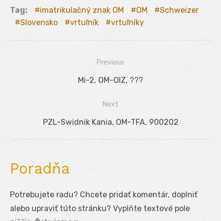
Tag:
imatrikulačný znak OM
OM
Schweizer
Slovensko
vrtuľník
vrtuľníky
Previous
Navigácia
Previous
Mi-2, OM-OIZ, ???
v
post:
Next
článku
Next
PZL-Swidnik Kania, OM-TFA, 900202
post:
Poradňa
Potrebujete radu? Chcete pridať komentár, doplniť
alebo upraviť túto stránku? Vyplňte textové pole