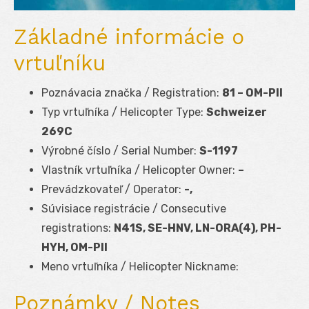
Základné informácie o
vrtuľníku
Poznávacia značka / Registration:
81 – OM-PII
Typ vrtuľníka / Helicopter Type:
Schweizer
269C
Výrobné číslo / Serial Number:
S-1197
Vlastník vrtuľníka / Helicopter Owner:
–
Prevádzkovateľ / Operator:
-,
Súvisiace registrácie / Consecutive
registrations:
N41S, SE-HNV, LN-ORA(4), PH-
HYH, OM-PII
Meno vrtuľníka / Helicopter Nickname:
Poznámky / Notes