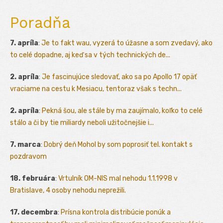
Poradňa
7. apríla
:
Je to fakt wau, vyzerá to úžasne a som zvedavý, ako
to celé dopadne, aj keď sa v tých technických de...
2. apríla
:
Je fascinujúce sledovať, ako sa po Apollo 17 opäť
vraciame na cestu k Mesiacu, tentoraz však s techn...
2. apríla
:
Pekná šou, ale stále by ma zaujímalo, koľko to celé
stálo a či by tie miliardy neboli užitočnejšie i...
7. marca
:
Dobrý deň Mohol by som poprosiť tel. kontakt s
pozdravom
18. februára
:
Vrtulník OM-NIS mal nehodu 1.1.1998 v
Bratislave, 4 osoby nehodu neprežili.
17. decembra
:
Prísna kontrola distribúcie ponúk a