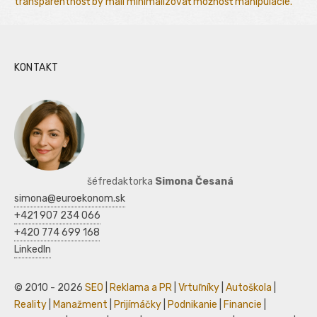
transparentnosť by mali minimalizovať možnosť manipulácie.
KONTAKT
šéfredaktorka
Simona Česaná
simona@euroekonom.sk
+421 907 234 066
+420 774 699 168
LinkedIn
© 2010 - 2026
SEO
|
Reklama a PR
|
Vrtuľníky
|
Autoškola
|
Reality
|
Manažment
|
Prijímáčky
|
Podnikanie
|
Financie
|