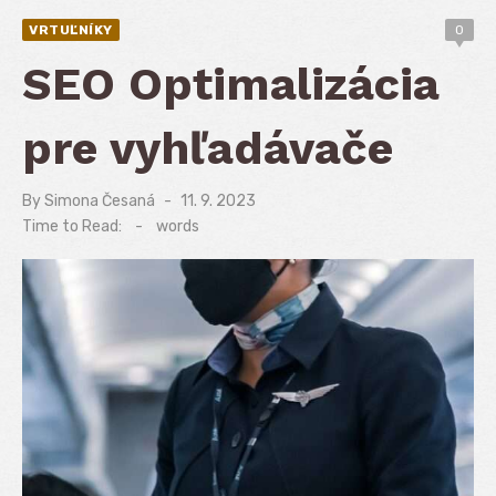
VRTUĽNÍKY
0
SEO Optimalizácia
pre vyhľadávače
By
Simona Česaná
Posted
11. 9. 2023
on
Time to Read:
-
words