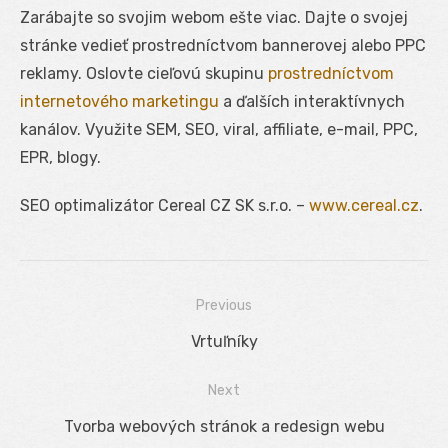
Zarábajte so svojim webom ešte viac. Dajte o svojej
stránke vedieť prostredníctvom bannerovej alebo PPC
reklamy. Oslovte cieľovú skupinu
prostredníctvom
internetového marketingu
a ďalších interaktívnych
kanálov. Využite SEM, SEO, viral, affiliate, e-mail, PPC,
EPR, blogy.
SEO optimalizátor Cereal CZ SK s.r.o. –
www.cereal.cz
.
Previous
Navigácia
Previous
Vrtuľníky
v
post:
Next
článku
Next
Tvorba webových stránok a redesign webu