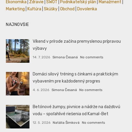
Ekonomika
|
Zdravie
|
SWOT
|
Podnikateľský plán
|
Manažment
|
Marketing
|
Kultúra
|
Skúšky
|
Obchod
|
Dovolenka
NAJNOVŠIE
Víkend v prírode začína premyslenou prípravou
výbavy
14. 7. 2026
Simona Česaná
No comments
Domáci silový tréning s činkami a praktickým
vybavením pre každodenný progres
4. 6. 2026
Simona Česaná
No comments
Betónové žumpy, pivnice a nádrže na dažďovú
vodu – spoľahlivé riešenia od Kamal-Bet
12. 5. 2026
Natália Šimková
No comments