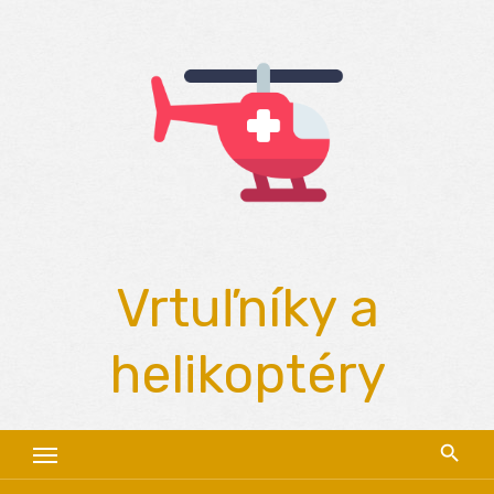
Skip
to
content
Vrtuľníky a
helikoptéry