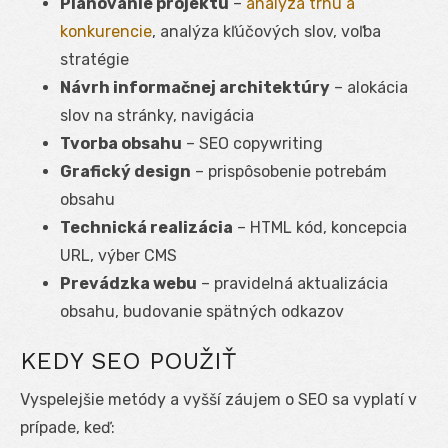
Plánovanie projektu
–
analýza trhu a
konkurencie
, analýza kľúčových slov, voľba
stratégie
Návrh informačnej architektúry
– alokácia
slov na stránky, navigácia
Tvorba obsahu
– SEO copywriting
Grafický design
– prispôsobenie potrebám
obsahu
Technická realizácia
– HTML kód, koncepcia
URL, výber CMS
Prevádzka webu
– pravidelná aktualizácia
obsahu, budovanie spätných odkazov
KEDY SEO POUŽIŤ
Vyspelejšie metódy a vyšší záujem o SEO sa vyplatí v
prípade, keď: