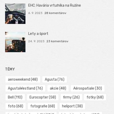
EHC: Havária vrtuľníka na Ružíne
6. 9. 2023
28 komentárov
Lety a šport
24. 9. 2023
23 komentárov
TÉMY
aeroweekend
(48)
Agusta
(76)
AgustaWestland
(76)
akcie
(48)
Aérospatiale
(30)
Bell
(110)
Eurocopter
(58)
firmy
(26)
fotky
(68)
foto
(68)
fotografie
(68)
heliport
(38)