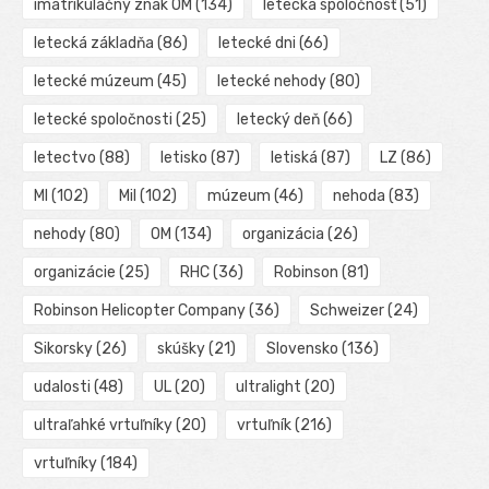
imatrikulačný znak OM
(134)
letecká spoločnosť
(51)
letecká základňa
(86)
letecké dni
(66)
letecké múzeum
(45)
letecké nehody
(80)
letecké spoločnosti
(25)
letecký deň
(66)
letectvo
(88)
letisko
(87)
letiská
(87)
LZ
(86)
MI
(102)
Mil
(102)
múzeum
(46)
nehoda
(83)
nehody
(80)
OM
(134)
organizácia
(26)
organizácie
(25)
RHC
(36)
Robinson
(81)
Robinson Helicopter Company
(36)
Schweizer
(24)
Sikorsky
(26)
skúšky
(21)
Slovensko
(136)
udalosti
(48)
UL
(20)
ultralight
(20)
ultraľahké vrtuľníky
(20)
vrtuľník
(216)
vrtuľníky
(184)