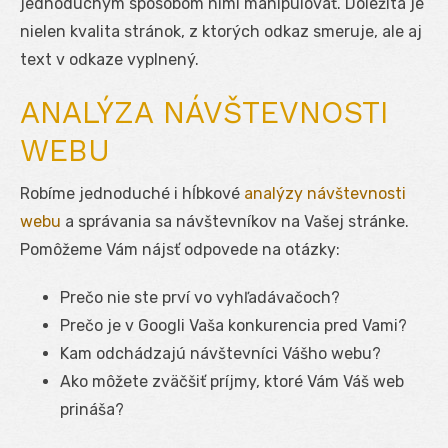
jednoduchým spôsobom nimi manipulovať. Dôležitá je
nielen kvalita stránok, z ktorých odkaz smeruje, ale aj
text v odkaze vyplnený.
ANALÝZA NÁVŠTEVNOSTI
WEBU
Robíme jednoduché i hĺbkové
analýzy návštevnosti
webu
a správania sa návštevníkov na Vašej stránke.
Pomôžeme Vám nájsť odpovede na otázky:
Prečo nie ste prví vo vyhľadávačoch?
Prečo je v Googli Vaša konkurencia pred Vami?
Kam odchádzajú návštevníci Vášho webu?
Ako môžete zväčšiť príjmy, ktoré Vám Váš web
prináša?