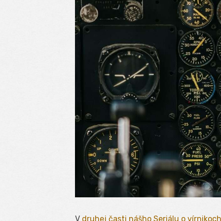
V
druhej časti nášho Seriálu o vírnikoc