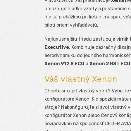
Plavákovú verziu predstavuje
Xenon F
umožňuje hladké vzlety a pristávanie n
nie sú prekážkou pri lietaní, naopak, v
piloti priam vyhľadávajú.
Najluxusnejšiu triedu zastupuje vírnik 
Executive
. Kombinuje zázračný dizajn
aerodynamiku do jedného harmonického 
Xenon 912 S ECO
a
Xenon 2 RST ECO
Váš vlastný Xenon
Chcete si kúpiť vlastný vírnik? Vyberte 
konfigurátore Xenon. K dispozícii máte a
stroje? Nakonfigurujte si svoj vlastný
konfigurátor Xenon alebo Cenový konfig
požiadavkou na spoločnosť CELIER AVIA