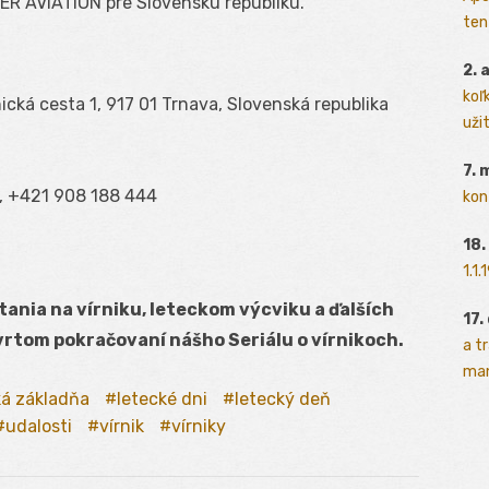
R AVIATION pre Slovenskú republiku.
ten
2. 
koľk
cká cesta 1, 917 01 Trnava, Slovenská republika
užit
7. 
r., +421 908 188 444
kon
18.
1.1
tania na vírniku, leteckom výcviku a ďalších
17.
vrtom pokračovaní nášho Seriálu o vírnikoch.
a t
man
ká základňa
letecké dni
letecký deň
udalosti
vírnik
vírniky