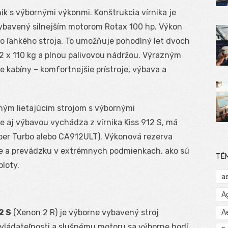
ik s výbornými výkonmi. Konštrukcia vírnika je
 vybavený silnejším motorom Rotax 100 hp. Výkon
o ľahkého stroja. To umožňuje pohodlný let dvoch
 x 110 kg a plnou palivovou nádržou. Výrazným
ie kabíny – komfortnejšie prístroje, výbava a
ým lietajúcim strojom s výbornými
aj výbavou vychádza z vírnika Kiss 912 S, má
er Turbo alebo CA912ULT). Výkonová rezerva
e a prevádzku v extrémnych podmienkach, ako sú
TÉ
loty.
a
A
2 S
(Xenon 2 R) je výborne vybavený stroj
A
ovládateľnosti a slušnému motoru sa výborne hodí