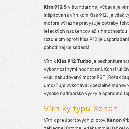
Kiss 912 S
v štandardnej výbave je vírn
inšpirovaná vírnikom Kiss 912, je však
motora výrazne prevyšuje potreby toht
leteckých nadšencov až s hmotnosťou 2
rozdielom oproti Kiss 912 je usporiadan
pohodlnejšie sedadlá.
Vírnik
Kiss 912 Turbo
je bezkonkurenčn
výkonnostnými hodnotami. Konštrukčne 
však zabudovaný motor RST (Rotax Sup
umožňuje vykonávať špeciálne manévr
vysoké nadmorské výšky a operačné tep
Vírniky typu Xenon
Vírnik pre športových pilotov
Xenon 91
základnej úrovne. Vďaka svojej ľahkej 