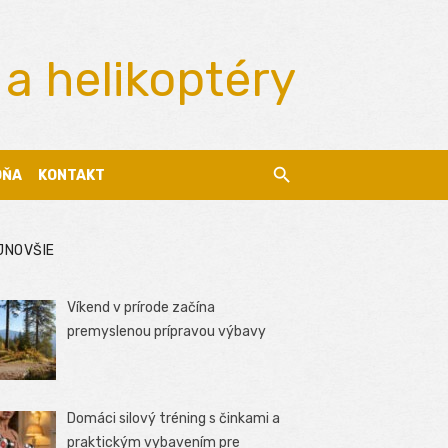
 a helikoptéry
DŇA
KONTAKT
JNOVŠIE
Víkend v prírode začína
premyslenou prípravou výbavy
Domáci silový tréning s činkami a
praktickým vybavením pre