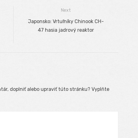
Next
Next
Japonsko: Vrtuľníky Chinook CH-
post:
47 hasia jadrový reaktor
ár, doplniť alebo upraviť túto stránku? Vyplňte