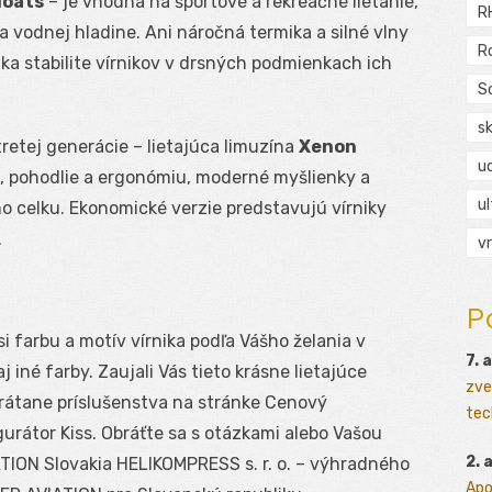
loats
– je vhodná na športové a rekreačné lietanie,
R
a vodnej hladine. Ani náročná termika a silné vlny
R
ďaka stabilite vírnikov v drsných podmienkach ich
S
s
tretej generácie – lietajúca limuzína
Xenon
ud
, pohodlie a ergonómiu, moderné myšlienky a
ul
celku. Ekonomické verzie predstavujú vírniky
.
vr
P
si farbu a motív vírnika podľa Vášho želania v
7. 
j iné farby. Zaujali Vás tieto krásne lietajúce
zve
 vrátane príslušenstva na stránke Cenový
tec
urátor Kiss. Obráťte sa s otázkami alebo Vašou
2. 
TION Slovakia HELIKOMPRESS s. r. o. – výhradného
Apo