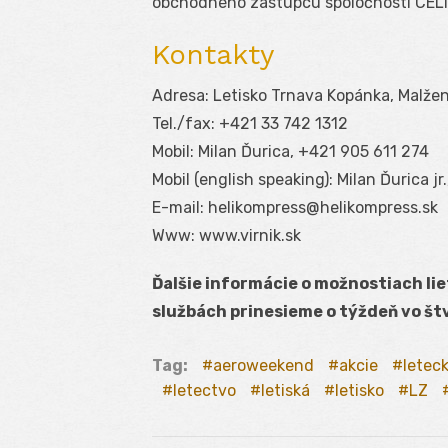
obchodného zástupcu spoločnosti CELIE
Kontakty
Adresa: Letisko Trnava Kopánka, Malženi
Tel./fax: +421 33 742 1312
Mobil: Milan Ďurica, +421 905 611 274
Mobil (english speaking): Milan Ďurica j
E-mail: helikompress@helikompress.sk
Www: www.virnik.sk
Ďalšie informácie o možnostiach lie
službách prinesieme o týždeň vo št
Tag:
aeroweekend
akcie
letec
letectvo
letiská
letisko
LZ