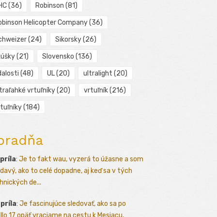
HC
(36)
Robinson
(81)
obinson Helicopter Company
(36)
chweizer
(24)
Sikorsky
(26)
kúšky
(21)
Slovensko
(136)
alosti
(48)
UL
(20)
ultralight
(20)
traľahké vrtuľníky
(20)
vrtuľník
(216)
tuľníky
(184)
oradňa
apríla
:
Je to fakt wau, vyzerá to úžasne a som
davý, ako to celé dopadne, aj keď sa v tých
hnických de...
apríla
:
Je fascinujúce sledovať, ako sa po
llo 17 opäť vraciame na cestu k Mesiacu,