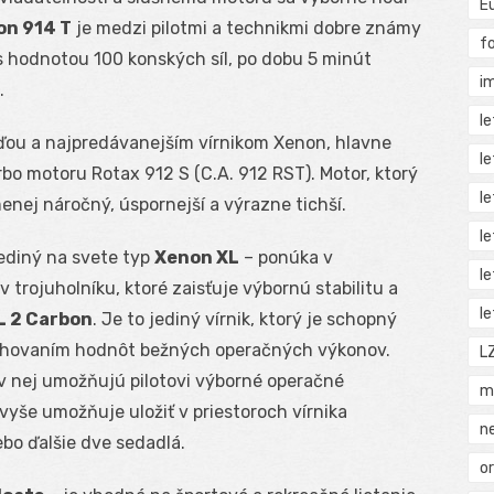
E
on 914 T
je medzi pilotmi a technikmi dobre známy
f
s hodnotou 100 konských síl, po dobu 5 minút
i
.
l
ďou a najpredávanejším vírnikom Xenon, hlavne
l
bo motoru Rotax 912 S (C.A. 912 RST). Motor, ktorý
l
enej náročný, úspornejší a výrazne tichší.
l
ediný na svete typ
Xenon XL
– ponúka v
l
 trojuholníku, ktoré zaisťuje výbornú stabilitu a
l
L 2 Carbon
. Je to jediný vírnik, ktorý je schopný
zachovaním hodnôt bežných operačných výkonov.
L
 v nej umožňujú pilotovi výborné operačné
m
vyše umožňuje uložiť v priestoroch vírnika
n
ebo ďalšie dve sedadlá.
o