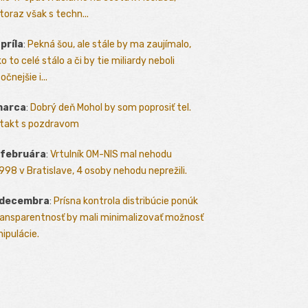
toraz však s techn...
apríla
:
Pekná šou, ale stále by ma zaujímalo,
o to celé stálo a či by tie miliardy neboli
očnejšie i...
marca
:
Dobrý deň Mohol by som poprosiť tel.
takt s pozdravom
 februára
:
Vrtulník OM-NIS mal nehodu
.1998 v Bratislave, 4 osoby nehodu neprežili.
 decembra
:
Prísna kontrola distribúcie ponúk
ransparentnosť by mali minimalizovať možnosť
ipulácie.