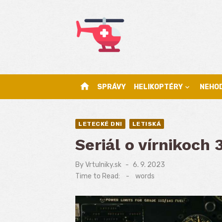
Skip
to
content
home
SPRÁVY
HELIKOPTÉRY
NEHO
LETECKÉ DNI
LETISKÁ
Seriál o vírnikoch 
By
Vrtulniky.sk
Posted
6. 9. 2023
on
Time to Read:
-
words