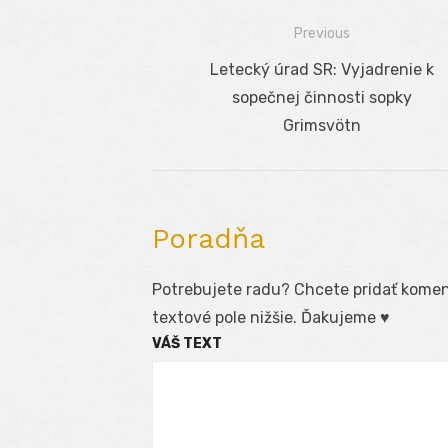
Previous
Navigácia
Previous
Letecký úrad SR: Vyjadrenie k
v
post:
sopečnej činnosti sopky
článku
Grimsvötn
Poradňa
Potrebujete radu? Chcete pridať koment
textové pole nižšie. Ďakujeme ♥
VÁŠ TEXT