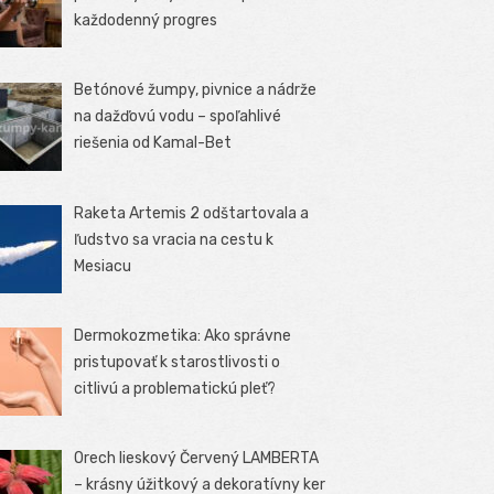
každodenný progres
Betónové žumpy, pivnice a nádrže
na dažďovú vodu – spoľahlivé
riešenia od Kamal-Bet
Raketa Artemis 2 odštartovala a
ľudstvo sa vracia na cestu k
Mesiacu
Dermokozmetika: Ako správne
pristupovať k starostlivosti o
citlivú a problematickú pleť?
Orech lieskový Červený LAMBERTA
– krásny úžitkový a dekoratívny ker