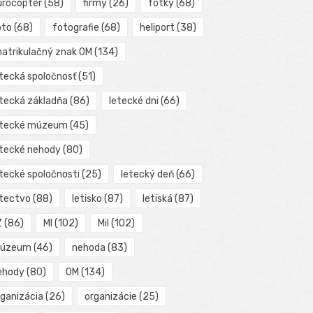
urocopter
(58)
firmy
(26)
fotky
(68)
oto
(68)
fotografie
(68)
heliport
(38)
matrikulačný znak OM
(134)
etecká spoločnosť
(51)
etecká základňa
(86)
letecké dni
(66)
etecké múzeum
(45)
etecké nehody
(80)
etecké spoločnosti
(25)
letecký deň
(66)
etectvo
(88)
letisko
(87)
letiská
(87)
Z
(86)
MI
(102)
Mil
(102)
úzeum
(46)
nehoda
(83)
ehody
(80)
OM
(134)
rganizácia
(26)
organizácie
(25)