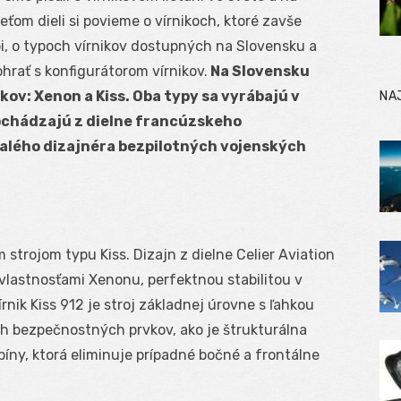
eťom dieli si povieme o vírnikoch, ktoré zavše
i, o typoch vírnikov dostupných na Slovensku a
ohrať s konfigurátorom vírnikov.
Na Slovensku
kov: Xenon a Kiss. Oba typy sa vyrábajú v
NA
pochádzajú z dielne francúzskeho
valého dizajnéra bezpilotných vojenských
 strojom typu Kiss. Dizajn z dielne Celier Aviation
 vlastnosťami Xenonu, perfektnou stabilitou v
ik Kiss 912 je stroj základnej úrovne s ľahkou
 bezpečnostných prvkov, ako je štrukturálna
abíny, ktorá eliminuje prípadné bočné a frontálne