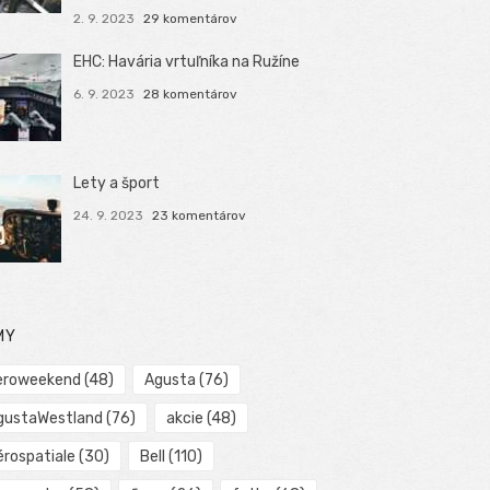
2. 9. 2023
29 komentárov
EHC: Havária vrtuľníka na Ružíne
6. 9. 2023
28 komentárov
Lety a šport
24. 9. 2023
23 komentárov
MY
eroweekend
(48)
Agusta
(76)
gustaWestland
(76)
akcie
(48)
érospatiale
(30)
Bell
(110)