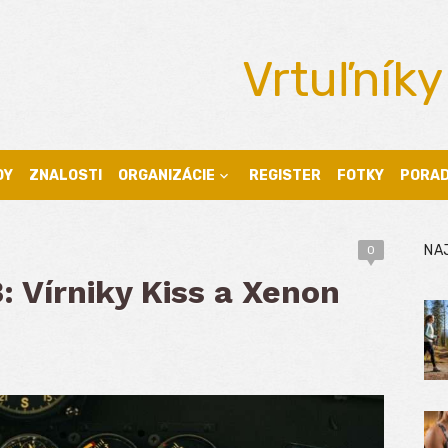
Vrtuľníky
DY
ZNALOSTI
ORGANIZÁCIE
REGISTER
FOTKY
PORA
NA
0
3: Vírniky Kiss a Xenon