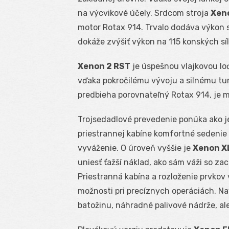
na výcvikové účely. Srdcom stroja
Xen
motor Rotax 914. Trvalo dodáva výkon 
dokáže zvýšiť výkon na 115 konských síl
Xenon 2
R
ST
je úspešnou vlajkovou lo
vďaka pokročilému vývoju a silnému tur
predbieha porovnateľný Rotax 914, je m
Trojsedadlové prevedenie ponúka ako j
priestrannej kabíne komfortné sedenie v
vyváženie. O úroveň vyššie je
Xenon X
uniesť ťažší náklad, ako sám váži so 
Priestranná kabína a rozloženie prvkov
možnosti pri precíznych operáciách. Na
batožinu, náhradné palivové nádrže, al