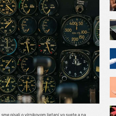
h
sme písali o vírnikovom lietaní vo svete a na