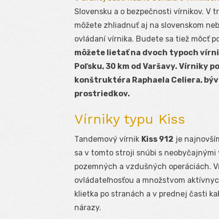
Slovensku a o bezpečnosti vírnikov. V tr
môžete zhliadnuť aj na slovenskom neb
ovládaní vírnika. Budete sa tiež môcť p
môžete lietať na dvoch typoch vírni
Poľsku, 30 km od Varšavy. Vírniky 
konštruktéra Raphaela Celiera, bý
prostriedkov.
Vírniky typu Kiss
Tandemový vírnik
Kiss 912
je najnovším
sa v tomto stroji snúbi s neobyčajnými
pozemných a vzdušných operáciách. Vírn
ovládateľnosťou a množstvom aktívnych
klietka po stranách a v prednej časti k
nárazy.