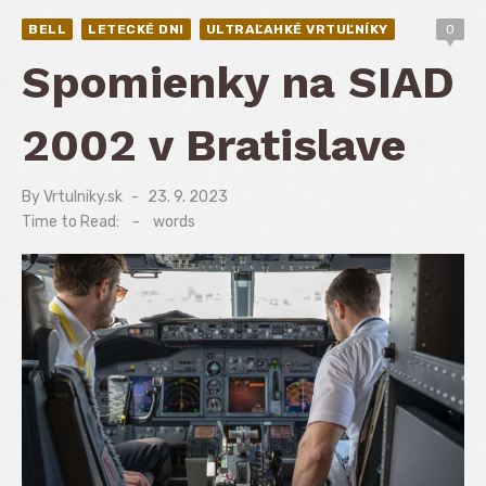
BELL
LETECKÉ DNI
ULTRAĽAHKÉ VRTUĽNÍKY
0
Spomienky na SIAD
2002 v Bratislave
By
Vrtulniky.sk
Posted
23. 9. 2023
on
Time to Read:
-
words