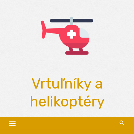
Skip
to
content
Vrtuľníky a
helikoptéry