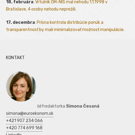
18. februára
:
Vrtulník OM-NIS mal nehodu 1.1.1998 v
Bratislave, 4 osoby nehodu neprežili.
17. decembra
:
Prísna kontrola distribúcie ponúk a
transparentnosť by mali minimalizovať možnosť manipulácie.
KONTAKT
šéfredaktorka
Simona Česaná
simona@euroekonom.sk
+421 907 234 066
+420 774 699 168