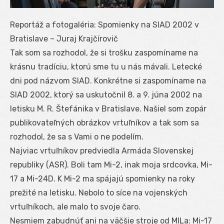
Reportáž a fotogaléria: Spomienky na SIAD 2002 v
Bratislave – Juraj Krajčírovič
Tak som sa rozhodol, že si trošku zaspomíname na
krásnu tradíciu, ktorú sme tu u nás mávali. Letecké
dni pod názvom SIAD. Konkrétne si zaspomíname na
SIAD 2002, ktorý sa uskutočnil 8. a 9. júna 2002 na
letisku M. R. Štefánika v Bratislave. Našiel som zopár
publikovateľných obrázkov vrtuľníkov a tak som sa
rozhodol, že sa s Vami o ne podelím.
Najviac vrtuľníkov predviedla Armáda Slovenskej
republiky (ASR). Boli tam Mi-2, inak moja srdcovka, Mi-
17 a Mi-24D. K Mi-2 ma spájajú spomienky na roky
prežité na letisku. Nebolo to síce na vojenských
vrtuľníkoch, ale malo to svoje čaro.
Nesmiem zabudnúť ani na väčšie stroje od MILa: Mi-17