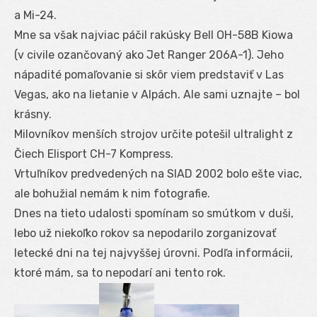
a Mi-24.
Mne sa však najviac páčil rakúsky Bell OH-58B Kiowa
(v civile ozančovaný ako Jet Ranger 206A-1). Jeho
nápadité pomaľovanie si skôr viem predstaviť v Las
Vegas, ako na lietanie v Alpách. Ale sami uznajte – bol
krásny.
Milovníkov menších strojov určite potešil ultralight z
Čiech Elisport CH-7 Kompress.
Vrtuľníkov predvedených na SIAD 2002 bolo ešte viac,
ale bohužial nemám k nim fotografie.
Dnes na tieto udalosti spomínam so smútkom v duši,
lebo už niekoľko rokov sa nepodarilo zorganizovať
letecké dni na tej najvyššej úrovni. Podľa informácii,
ktoré mám, sa to nepodarí ani tento rok.