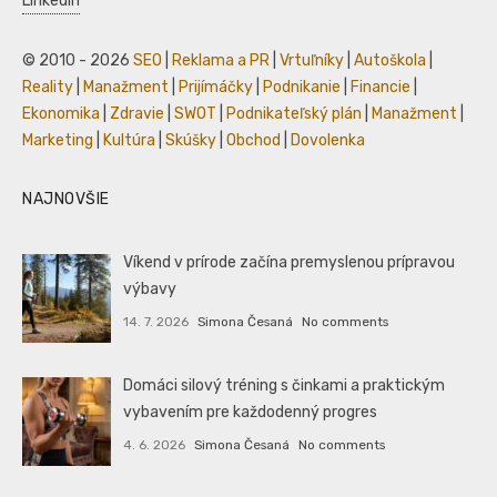
LinkedIn
© 2010 - 2026
SEO
|
Reklama a PR
|
Vrtuľníky
|
Autoškola
|
Reality
|
Manažment
|
Prijímáčky
|
Podnikanie
|
Financie
|
Ekonomika
|
Zdravie
|
SWOT
|
Podnikateľský plán
|
Manažment
|
Marketing
|
Kultúra
|
Skúšky
|
Obchod
|
Dovolenka
NAJNOVŠIE
Víkend v prírode začína premyslenou prípravou
výbavy
14. 7. 2026
Simona Česaná
No comments
Domáci silový tréning s činkami a praktickým
vybavením pre každodenný progres
4. 6. 2026
Simona Česaná
No comments