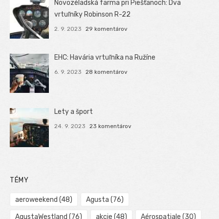
Novozéladská farma pri Piešťanoch: Dva
vrtuľníky Robinson R-22
2. 9. 2023
29 komentárov
EHC: Havária vrtuľníka na Ružíne
6. 9. 2023
28 komentárov
Lety a šport
24. 9. 2023
23 komentárov
TÉMY
aeroweekend
(48)
Agusta
(76)
AgustaWestland
(76)
akcie
(48)
Aérospatiale
(30)