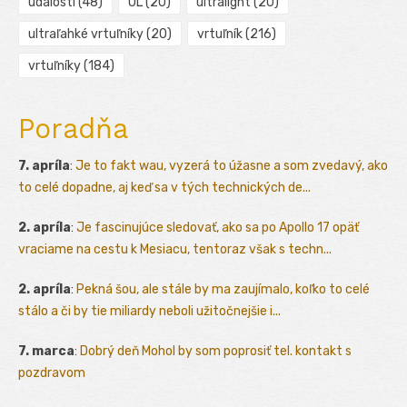
udalosti
(48)
UL
(20)
ultralight
(20)
ultraľahké vrtuľníky
(20)
vrtuľník
(216)
vrtuľníky
(184)
Poradňa
7. apríla
:
Je to fakt wau, vyzerá to úžasne a som zvedavý, ako
to celé dopadne, aj keď sa v tých technických de...
2. apríla
:
Je fascinujúce sledovať, ako sa po Apollo 17 opäť
vraciame na cestu k Mesiacu, tentoraz však s techn...
2. apríla
:
Pekná šou, ale stále by ma zaujímalo, koľko to celé
stálo a či by tie miliardy neboli užitočnejšie i...
7. marca
:
Dobrý deň Mohol by som poprosiť tel. kontakt s
pozdravom