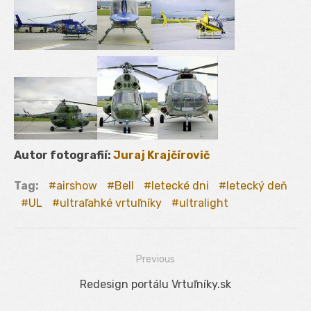
Autor fotografií:
Juraj Krajčírovič
Tag:
airshow
Bell
letecké dni
letecký deň
UL
ultraľahké vrtuľníky
ultralight
Previous
Navigácia
Previous
Redesign portálu Vrtuľníky.sk
v
post: