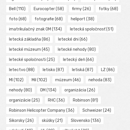
Bell
(110)
Eurocopter
(58)
firmy
(26)
fotky
(68)
foto
(68)
fotografie
(68)
heliport
(38)
imatrikulačný znak OM
(134)
letecká spoločnosť
(51)
letecká základňa
(86)
letecké dni
(66)
letecké múzeum
(45)
letecké nehody
(80)
letecké spoločnosti
(25)
letecký deň
(66)
letectvo
(88)
letisko
(87)
letiská
(87)
LZ
(86)
MI
(102)
Mil
(102)
múzeum
(46)
nehoda
(83)
nehody
(80)
OM
(134)
organizácia
(26)
organizácie
(25)
RHC
(36)
Robinson
(81)
Robinson Helicopter Company
(36)
Schweizer
(24)
Sikorsky
(26)
skúšky
(21)
Slovensko
(136)