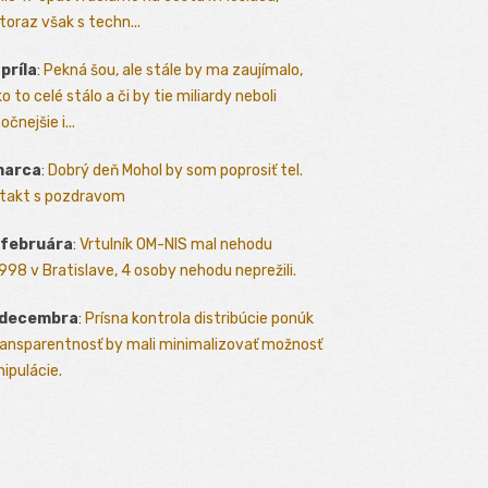
toraz však s techn...
apríla
:
Pekná šou, ale stále by ma zaujímalo,
o to celé stálo a či by tie miliardy neboli
očnejšie i...
marca
:
Dobrý deň Mohol by som poprosiť tel.
takt s pozdravom
 februára
:
Vrtulník OM-NIS mal nehodu
.1998 v Bratislave, 4 osoby nehodu neprežili.
 decembra
:
Prísna kontrola distribúcie ponúk
ransparentnosť by mali minimalizovať možnosť
ipulácie.