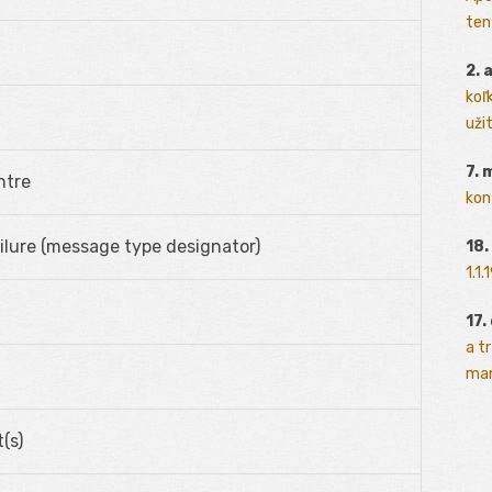
ten
2. 
koľk
užit
7. 
ntre
kon
lure (message type designator)
18.
1.1
17.
a t
man
(s)