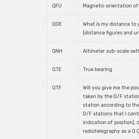
QFU
Magnetic orientation o
QGE
What is my distance to y
(distance figures and un
QNH
Altimeter sub-scale set
QTE
True bearing
QTF
Will you give me the pos
taken by the D/F statio
station according to th
D/F stations that I contro
indication of position), cl
radiotelegraphy as a Q 