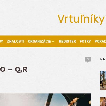
Vrtuľníky
DY
ZNALOSTI
ORGANIZÁCIE
REGISTER
FOTKY
PORA
NA
0
AO – Q,R