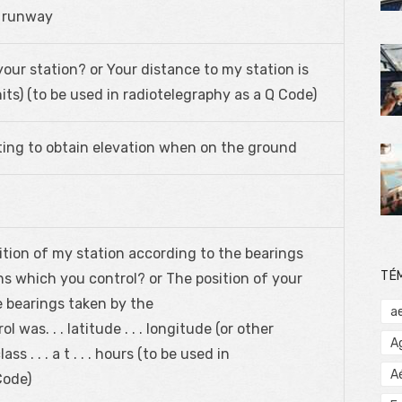
f runway
our station? or Your distance to my station is
its) (to be used in radiotelegraphy as a Q Code)
ting to obtain elevation when on the ground
ition of my station according to the bearings
TÉ
ns which you control? or The position of your
e bearings taken by the
a
l was. . . latitude . . . longitude (or other
A
ass . . . a t . . . hours (to be used in
A
Code)