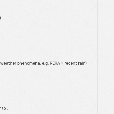
t
 weather phenomena, e.g. RERA = recent rain)
r to …