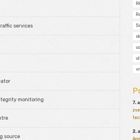
R
R
S
traffic services
s
ud
ul
vr
cator
P
tegrity monitoring
7. 
zve
tec
ntre
2. 
ng source
Apo