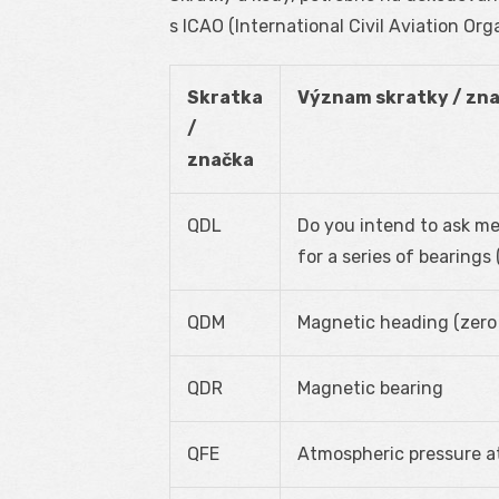
s ICAO (International Civil Aviation Or
Skratka
Význam skratky / zn
/
značka
QDL
Do you intend to ask me 
for a series of bearings
QDM
Magnetic heading (zero
QDR
Magnetic bearing
QFE
Atmospheric pressure at