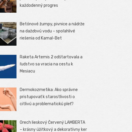
každodenný progres
Betónové žumpy, pivnice a nádrže
na dažďovú vodu – spoľahlivé
riešenia od Kamal-Bet
Raketa Artemis 2 odštartovala a
ľudstvo sa vracia na cestu k
Mesiacu
Dermokozmetika: Ako správne
pristupovať k starostlivosti o
citlivú a problematickú pleť?
Orech lieskový Červený LAMBERTA
– krásny úžitkový a dekoratívny ker