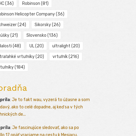
HC
(36)
Robinson
(81)
obinson Helicopter Company
(36)
chweizer
(24)
Sikorsky
(26)
kúšky
(21)
Slovensko
(136)
alosti
(48)
UL
(20)
ultralight
(20)
traľahké vrtuľníky
(20)
vrtuľník
(216)
tuľníky
(184)
oradňa
apríla
:
Je to fakt wau, vyzerá to úžasne a som
davý, ako to celé dopadne, aj keď sa v tých
hnických de...
apríla
:
Je fascinujúce sledovať, ako sa po
llo 17 opäť vraciame na cestu k Mesiacu,