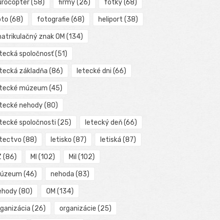
urocopter
(58)
firmy
(26)
fotky
(68)
oto
(68)
fotografie
(68)
heliport
(38)
matrikulačný znak OM
(134)
etecká spoločnosť
(51)
etecká základňa
(86)
letecké dni
(66)
etecké múzeum
(45)
etecké nehody
(80)
etecké spoločnosti
(25)
letecký deň
(66)
etectvo
(88)
letisko
(87)
letiská
(87)
Z
(86)
MI
(102)
Mil
(102)
úzeum
(46)
nehoda
(83)
ehody
(80)
OM
(134)
rganizácia
(26)
organizácie
(25)