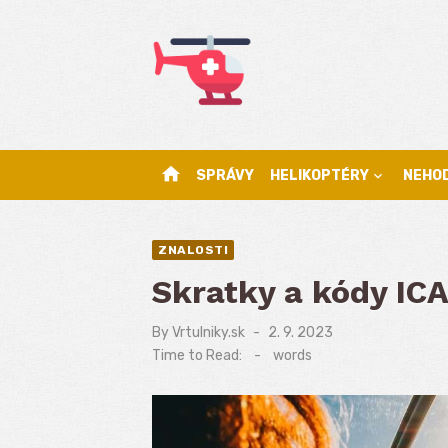
Skip
to
content
home
SPRÁVY
HELIKOPTÉRY
NEHO
ZNALOSTI
Skratky a kódy IC
By
Vrtulniky.sk
Posted
2. 9. 2023
on
Time to Read:
-
words