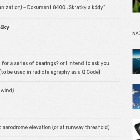
ganization) – Dokument 8400 „Skratky a kódy“.
ačky
NA
for a series of bearings? or I intend to ask you
 (to be used in radiotelegraphy as a Q Code)
 wind)
 aerodrome elevation (or at runway threshold)