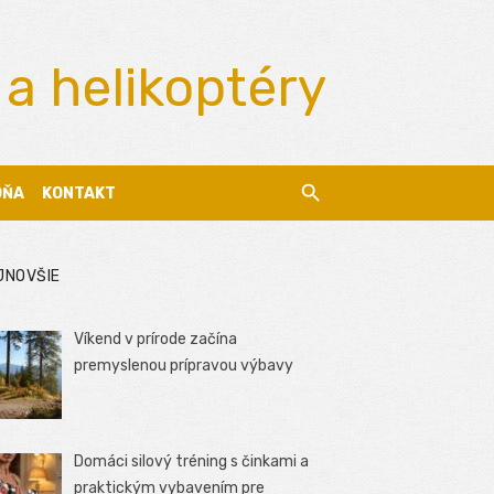
 a helikoptéry
DŇA
KONTAKT
JNOVŠIE
Víkend v prírode začína
premyslenou prípravou výbavy
Domáci silový tréning s činkami a
praktickým vybavením pre