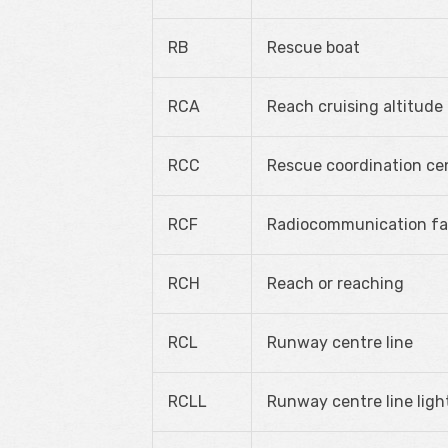
RB
Rescue boat
RCA
Reach cruising altitude
RCC
Rescue coordination ce
RCF
Radiocommunication fai
RCH
Reach or reaching
RCL
Runway centre line
RCLL
Runway centre line light