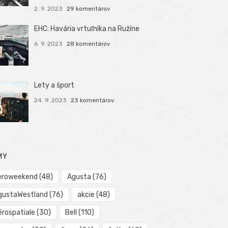
2. 9. 2023
29 komentárov
EHC: Havária vrtuľníka na Ružíne
6. 9. 2023
28 komentárov
Lety a šport
24. 9. 2023
23 komentárov
MY
eroweekend
(48)
Agusta
(76)
gustaWestland
(76)
akcie
(48)
érospatiale
(30)
Bell
(110)