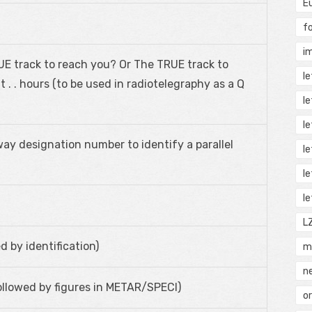
E
f
i
RUE track to reach you? Or The TRUE track to
l
t . . hours (to be used in radiotelegraphy as a Q
l
l
ay designation number to identify a parallel
l
l
l
L
d by identification)
m
n
ollowed by figures in METAR/SPECI)
o