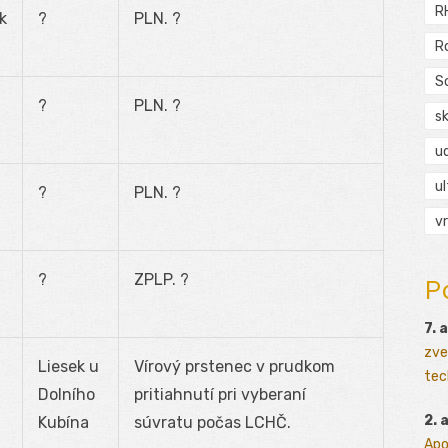
R
k
?
PLN. ?
R
S
?
PLN. ?
s
ud
ul
?
PLN. ?
vr
?
ZPLP. ?
P
7. 
zve
Liesek u
Vírový prstenec v prudkom
tec
Dolního
pritiahnutí pri vyberaní
2. 
Kubína
súvratu počas LCHČ.
Apo