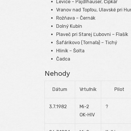
Levice – Pajdlhauser, Čipkár
Vranov nad Topľou, Ulavské pri H
Rožňava – Černák
Dolný Kubín
Plaveč pri Starej Ľubovni – Flašík
Šafárikovo (Tornaľa) – Tichý
Hliník – Šolta
Čadca
Nehody
Dátum
Vrtuľník
Pilot
3.7.1982
Mi-2
?
OK-HIV