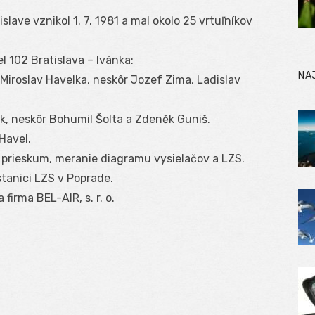
slave vznikol 1. 7. 1981 a mal okolo 25 vrtuľníkov
l 102 Bratislava – Ivánka:
NA
Miroslav Havelka, neskôr Jozef Zima, Ladislav
k, neskôr Bohumil Šolta a Zdeněk Guniš.
Havel.
 prieskum, meranie diagramu vysielačov a LZS.
stanici LZS v Poprade.
firma BEL-AIR, s. r. o.