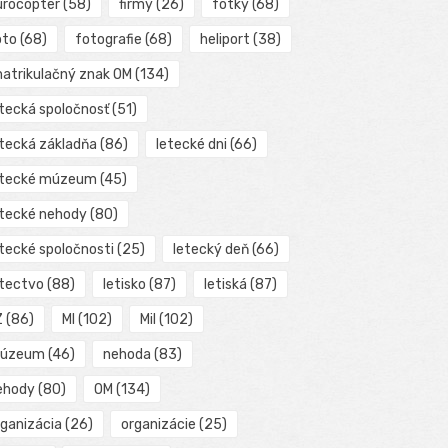
urocopter
(58)
firmy
(26)
fotky
(68)
oto
(68)
fotografie
(68)
heliport
(38)
matrikulačný znak OM
(134)
etecká spoločnosť
(51)
etecká základňa
(86)
letecké dni
(66)
etecké múzeum
(45)
etecké nehody
(80)
etecké spoločnosti
(25)
letecký deň
(66)
etectvo
(88)
letisko
(87)
letiská
(87)
Z
(86)
MI
(102)
Mil
(102)
úzeum
(46)
nehoda
(83)
ehody
(80)
OM
(134)
rganizácia
(26)
organizácie
(25)