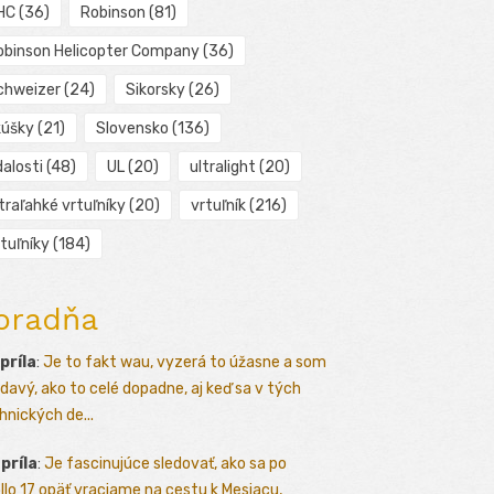
HC
(36)
Robinson
(81)
obinson Helicopter Company
(36)
chweizer
(24)
Sikorsky
(26)
kúšky
(21)
Slovensko
(136)
alosti
(48)
UL
(20)
ultralight
(20)
traľahké vrtuľníky
(20)
vrtuľník
(216)
tuľníky
(184)
oradňa
apríla
:
Je to fakt wau, vyzerá to úžasne a som
davý, ako to celé dopadne, aj keď sa v tých
hnických de...
apríla
:
Je fascinujúce sledovať, ako sa po
llo 17 opäť vraciame na cestu k Mesiacu,