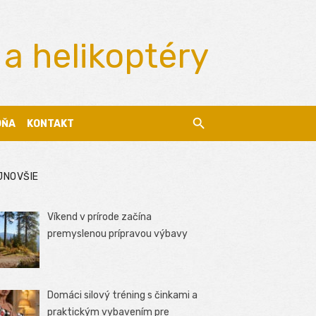
 a helikoptéry
DŇA
KONTAKT
JNOVŠIE
Víkend v prírode začína
premyslenou prípravou výbavy
Domáci silový tréning s činkami a
praktickým vybavením pre