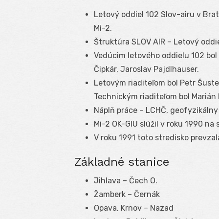
Letový oddiel 102 Slov-airu v Brati
Mi-2.
Štruktúra SLOV AIR – Letový oddie
Vedúcim letového oddielu 102 bol 
Čipkár, Jaroslav Pajdlhauser.
Letovým riaditeľom bol Petr Šuste
Technickým riaditeľom bol Marián 
Náplň práce – LCHČ, geofyzikálny
Mi-2 OK-GIU slúžil v roku 1990 na 
V roku 1991 toto stredisko prevzala 
Základné stanice
Jihlava – Čech O.
Žamberk – Černák
Opava, Krnov – Nazad