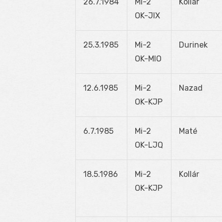
26.7.1984
Mi-2
Kollár
OK-JIX
25.3.1985
Mi-2
Durinek
OK-MIO
12.6.1985
Mi-2
Nazad
OK-KJP
6.7.1985
Mi-2
Maté
OK-LJQ
18.5.1986
Mi-2
Kollár
OK-KJP