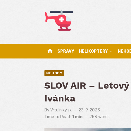
Skip
to
content
home
SPRÁVY
HELIKOPTÉRY
NEHO
NEHODY
SLOV AIR – Letový 
Ivánka
By
Vrtulniky.sk
Posted
23. 9. 2023
on
Time to Read:
1 min
-
253
words