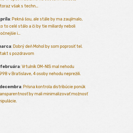
toraz však s techn...
apríla
:
Pekná šou, ale stále by ma zaujímalo,
o to celé stálo a či by tie miliardy neboli
očnejšie i...
marca
:
Dobrý deň Mohol by som poprosiť tel.
takt s pozdravom
 februára
:
Vrtulník OM-NIS mal nehodu
.1998 v Bratislave, 4 osoby nehodu neprežili.
 decembra
:
Prísna kontrola distribúcie ponúk
ransparentnosť by mali minimalizovať možnosť
ipulácie.