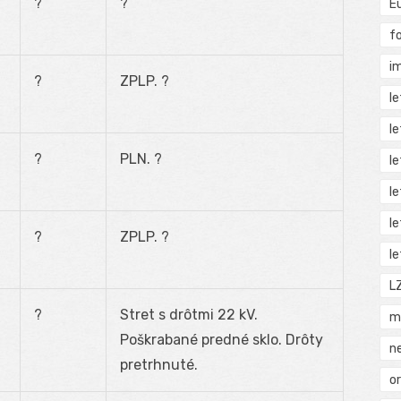
?
?
E
f
i
?
ZPLP. ?
l
l
?
PLN. ?
l
l
l
?
ZPLP. ?
l
L
?
Stret s drôtmi 22 kV.
m
Poškrabané predné sklo. Drôty
n
pretrhnuté.
o