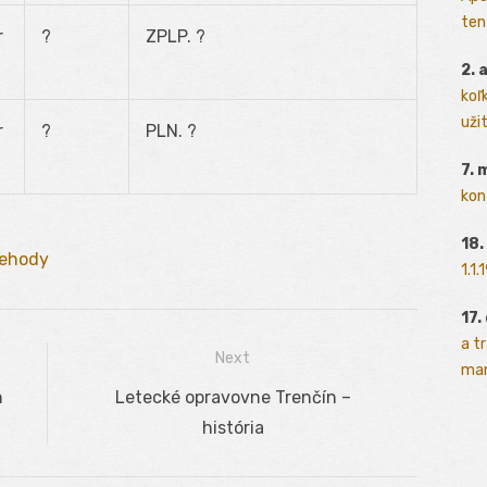
ten
r
?
ZPLP. ?
2. 
koľk
užit
r
?
PLN. ?
7. 
kon
18.
ehody
1.1
17.
a t
Next
man
n
Next
Letecké opravovne Trenčín –
post:
história