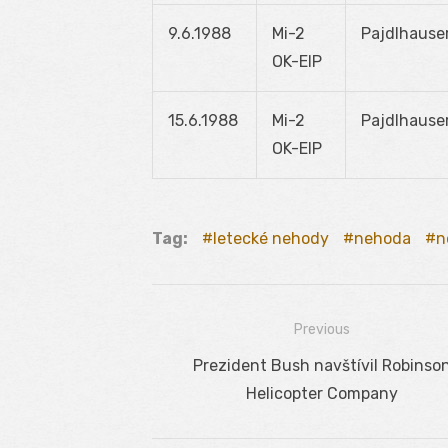
9.6.1988
Mi-2
Pajdlhause
OK-EIP
15.6.1988
Mi-2
Pajdlhause
OK-EIP
Tag:
letecké nehody
nehoda
n
Previous
Navigácia
Previous
Prezident Bush navštívil Robinso
v
post:
Helicopter Company
článku