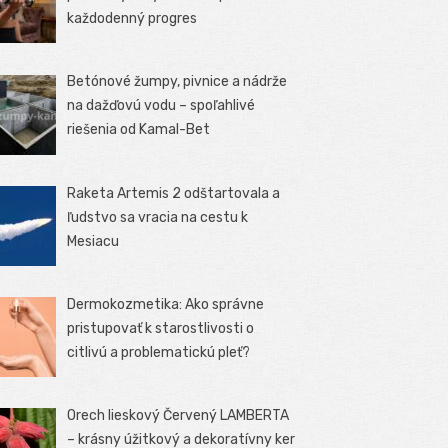
každodenný progres
Betónové žumpy, pivnice a nádrže
na dažďovú vodu – spoľahlivé
riešenia od Kamal-Bet
Raketa Artemis 2 odštartovala a
ľudstvo sa vracia na cestu k
Mesiacu
Dermokozmetika: Ako správne
pristupovať k starostlivosti o
citlivú a problematickú pleť?
Orech lieskový Červený LAMBERTA
– krásny úžitkový a dekoratívny ker