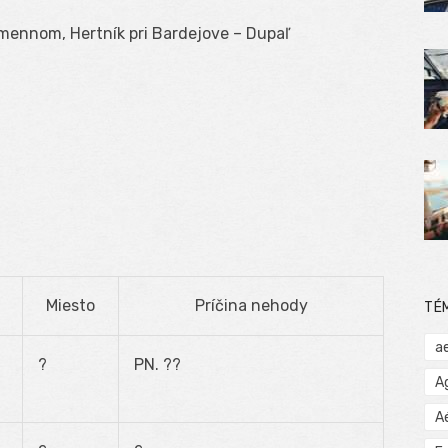
umennom, Hertník pri Bardejove – Dupaľ
Miesto
Príčina nehody
TÉ
a
?
PN. ??
A
A