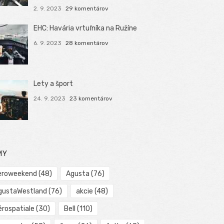
2. 9. 2023
29 komentárov
EHC: Havária vrtuľníka na Ružíne
6. 9. 2023
28 komentárov
Lety a šport
24. 9. 2023
23 komentárov
MY
eroweekend
(48)
Agusta
(76)
gustaWestland
(76)
akcie
(48)
érospatiale
(30)
Bell
(110)