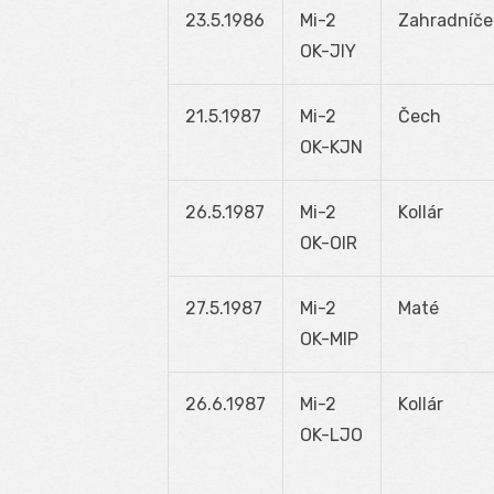
23.5.1986
Mi-2
Zahradníče
OK-JIY
21.5.1987
Mi-2
Čech
OK-KJN
26.5.1987
Mi-2
Kollár
OK-OIR
27.5.1987
Mi-2
Maté
OK-MIP
26.6.1987
Mi-2
Kollár
OK-LJO