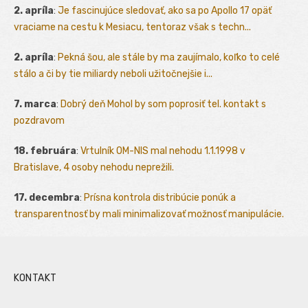
2. apríla
:
Je fascinujúce sledovať, ako sa po Apollo 17 opäť
vraciame na cestu k Mesiacu, tentoraz však s techn...
2. apríla
:
Pekná šou, ale stále by ma zaujímalo, koľko to celé
stálo a či by tie miliardy neboli užitočnejšie i...
7. marca
:
Dobrý deň Mohol by som poprosiť tel. kontakt s
pozdravom
18. februára
:
Vrtulník OM-NIS mal nehodu 1.1.1998 v
Bratislave, 4 osoby nehodu neprežili.
17. decembra
:
Prísna kontrola distribúcie ponúk a
transparentnosť by mali minimalizovať možnosť manipulácie.
KONTAKT