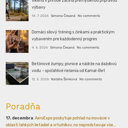
Víkend v prírode začína premyslenou prípravou
výbavy
14. 7. 2026
Simona Česaná
No comments
Domáci silový tréning s činkami a praktickým
vybavením pre každodenný progres
4. 6. 2026
Simona Česaná
No comments
Betónové žumpy, pivnice a nádrže na dažďovú
vodu – spoľahlivé riešenia od Kamal-Bet
12. 5. 2026
Natália Šimková
No comments
Poradňa
17. decembra
:
AeroExpo poskytuje pohľad na inovácie v
oblasti ľahkých lietadiel a vrtuľníkov, no nepredstavuje vše...