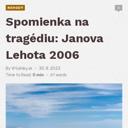
NEHODY
0
Spomienka na
tragédiu: Janova
Lehota 2006
By
Vrtulniky.sk
Posted
30. 8. 2023
on
Time to Read:
0 min
-
61
words