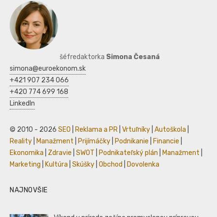
šéfredaktorka
Simona Česaná
simona@euroekonom.sk
+421 907 234 066
+420 774 699 168
LinkedIn
© 2010 - 2026
SEO
|
Reklama a PR
|
Vrtuľníky
|
Autoškola
|
Reality
|
Manažment
|
Prijímáčky
|
Podnikanie
|
Financie
|
Ekonomika
|
Zdravie
|
SWOT
|
Podnikateľský plán
|
Manažment
|
Marketing
|
Kultúra
|
Skúšky
|
Obchod
|
Dovolenka
NAJNOVŠIE