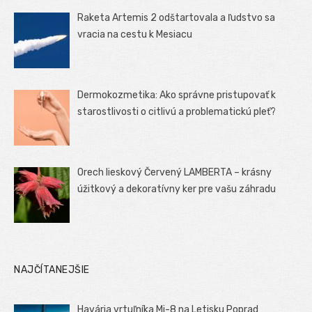
Raketa Artemis 2 odštartovala a ľudstvo sa
vracia na cestu k Mesiacu
Dermokozmetika: Ako správne pristupovať k
starostlivosti o citlivú a problematickú pleť?
Orech lieskový Červený LAMBERTA – krásny
úžitkový a dekoratívny ker pre vašu záhradu
NAJČÍTANEJŠIE
Havária vrtuľníka Mi-8 na Letisku Poprad