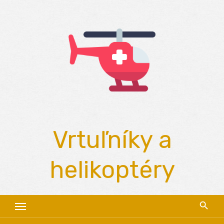
Skip
to
content
Vrtuľníky a
helikoptéry