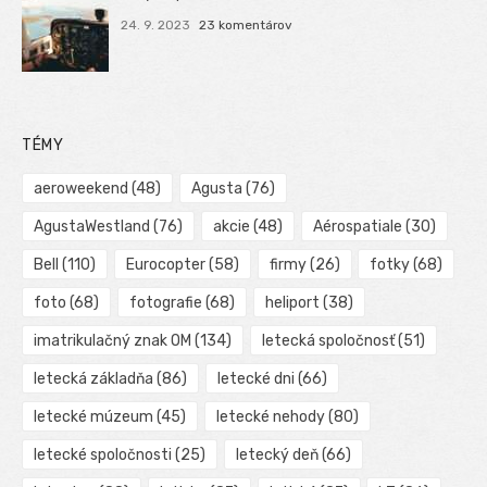
24. 9. 2023
23 komentárov
TÉMY
aeroweekend
(48)
Agusta
(76)
AgustaWestland
(76)
akcie
(48)
Aérospatiale
(30)
Bell
(110)
Eurocopter
(58)
firmy
(26)
fotky
(68)
foto
(68)
fotografie
(68)
heliport
(38)
imatrikulačný znak OM
(134)
letecká spoločnosť
(51)
letecká základňa
(86)
letecké dni
(66)
letecké múzeum
(45)
letecké nehody
(80)
letecké spoločnosti
(25)
letecký deň
(66)