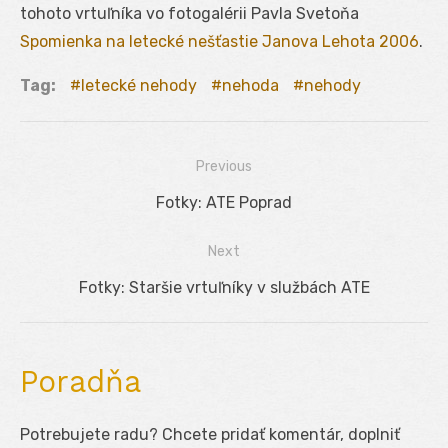
tohoto vrtuľníka vo fotogalérii Pavla Svetoňa
Spomienka na letecké nešťastie Janova Lehota 2006
.
Tag:
letecké nehody
nehoda
nehody
Previous
Navigácia
Previous
Fotky: ATE Poprad
v
post:
Next
článku
Next
Fotky: Staršie vrtuľníky v službách ATE
post:
Poradňa
Potrebujete radu? Chcete pridať komentár, doplniť