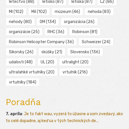
letectvo
(88)
letisko
(87)
letiská
(87)
LZ
(86)
MI
(102)
Mil
(102)
múzeum
(46)
nehoda
(83)
nehody
(80)
OM
(134)
organizácia
(26)
organizácie
(25)
RHC
(36)
Robinson
(81)
Robinson Helicopter Company
(36)
Schweizer
(24)
Sikorsky
(26)
skúšky
(21)
Slovensko
(136)
udalosti
(48)
UL
(20)
ultralight
(20)
ultraľahké vrtuľníky
(20)
vrtuľník
(216)
vrtuľníky
(184)
Poradňa
7. apríla
:
Je to fakt wau, vyzerá to úžasne a som zvedavý, ako
to celé dopadne, aj keď sa v tých technických de...