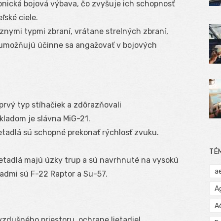
ronická bojová výbava, čo zvyšuje ich schopnosť
ľské ciele.
znymi typmi zbraní, vrátane strelných zbraní,
m umožňujú účinne sa angažovať v bojových
 prvý typ stíhačiek a zdôrazňovali
kladom je slávna MiG-21.
ietadlá sú schopné prekonať rýchlosť zvuku.
TÉ
ietadlá majú úzky trup a sú navrhnuté na vysokú
a
ladmi sú F-22 Raptor a Su-57.
A
A
zdušného priestoru, ochrane lietadiel,