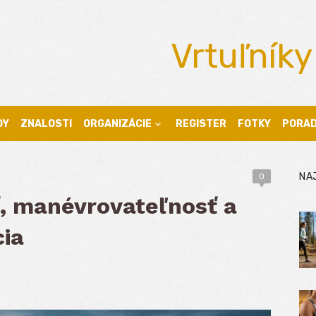
Vrtuľníky
DY
ZNALOSTI
ORGANIZÁCIE
REGISTER
FOTKY
PORA
NA
0
ť, manévrovateľnosť a
ia