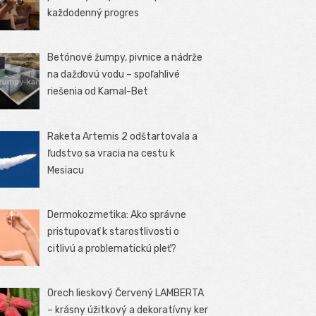
každodenný progres
Betónové žumpy, pivnice a nádrže
na dažďovú vodu – spoľahlivé
riešenia od Kamal-Bet
Raketa Artemis 2 odštartovala a
ľudstvo sa vracia na cestu k
Mesiacu
Dermokozmetika: Ako správne
pristupovať k starostlivosti o
citlivú a problematickú pleť?
Orech lieskový Červený LAMBERTA
– krásny úžitkový a dekoratívny ker