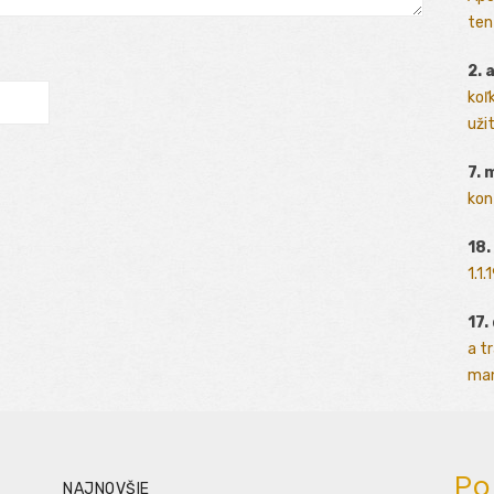
ten
2. 
koľk
užit
7. 
kon
18.
1.1
17.
a t
man
Po
NAJNOVŠIE