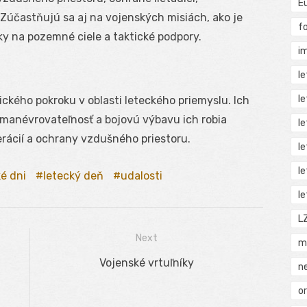
E
 Zúčastňujú sa aj na vojenských misiách, ako je
f
y na pozemné ciele a taktické podpory.
i
l
l
ckého pokroku v oblasti leteckého priemyslu. Ich
 manévrovateľnosť a bojovú výbavu ich robia
l
rácií a ochrany vzdušného priestoru.
l
l
ké dni
letecký deň
udalosti
l
L
Next
m
Next
Vojenské vrtuľníky
n
post:
o