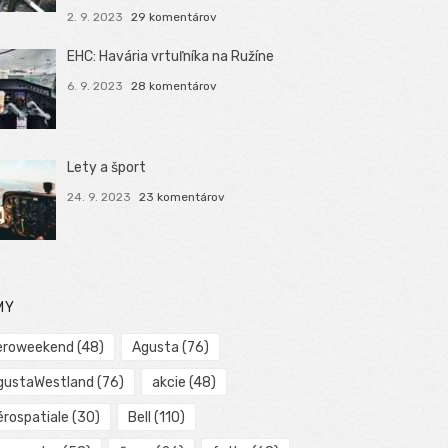
2. 9. 2023
29 komentárov
EHC: Havária vrtuľníka na Ružíne
6. 9. 2023
28 komentárov
Lety a šport
24. 9. 2023
23 komentárov
MY
eroweekend
(48)
Agusta
(76)
gustaWestland
(76)
akcie
(48)
érospatiale
(30)
Bell
(110)