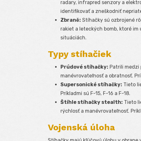
radary, infrapred senzory a elekt
identifikovať a zneškodniť nepriate
Zbraně:
Stíhačky sú ozbrojené rô
rakiet a leteckých bomb, ktoré i
situáciách.
Typy stíhačiek
Prúdové stíhačky:
Patrili medzi
manévrovateľnosť a obratnosť. Prí
Supersonické stíhačky:
Tieto l
Príkladmi sú F-15, F-16 a F-18.
Štíhle stíhačky stealth:
Tieto l
rýchlosť a manévrovateľnosť. Prík
Vojenská úloha
Stíhačky majú kľúčovú úlohu v obrane v