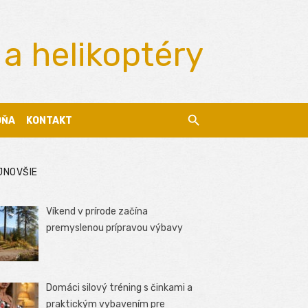
 a helikoptéry
DŇA
KONTAKT
JNOVŠIE
Víkend v prírode začína
premyslenou prípravou výbavy
Domáci silový tréning s činkami a
praktickým vybavením pre