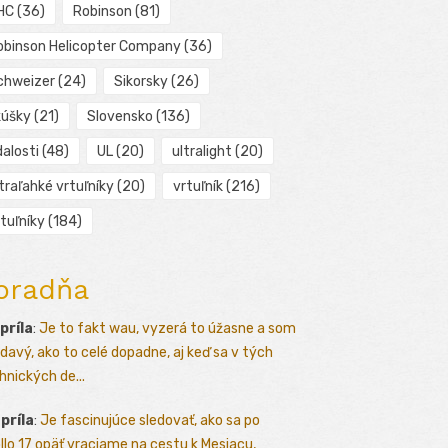
HC
(36)
Robinson
(81)
obinson Helicopter Company
(36)
chweizer
(24)
Sikorsky
(26)
kúšky
(21)
Slovensko
(136)
alosti
(48)
UL
(20)
ultralight
(20)
traľahké vrtuľníky
(20)
vrtuľník
(216)
tuľníky
(184)
oradňa
apríla
:
Je to fakt wau, vyzerá to úžasne a som
davý, ako to celé dopadne, aj keď sa v tých
hnických de...
apríla
:
Je fascinujúce sledovať, ako sa po
llo 17 opäť vraciame na cestu k Mesiacu,