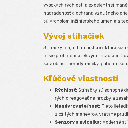
vysokých rýchlostí a excelentnej mané
nadradenosť a ochrana vzdušného priest
sú vrcholom inžinierskeho umenia a tec
Vývoj stíhačiek
Stíhačky majú dlhú históriu, ktorá siah
misie proti nepriateľským lietadlám. Od
sa v oblasti aerodynamiky, pohonu, sen
Kľúčové vlastnosti
Rýchlosť:
Stíhačky sú schopné do
rýchlo reagovať na hrozby a zasah
Manévrovateľnosť:
Tieto lietad
zložitých manévrov, vrátane prud
Senzory a avionika:
Moderné stí