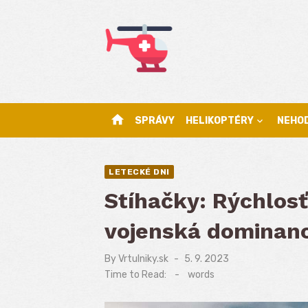
Skip
to
content
home
SPRÁVY
HELIKOPTÉRY
NEHO
LETECKÉ DNI
Stíhačky: Rýchlos
vojenská dominanc
By
Vrtulniky.sk
Posted
5. 9. 2023
on
Time to Read:
-
words