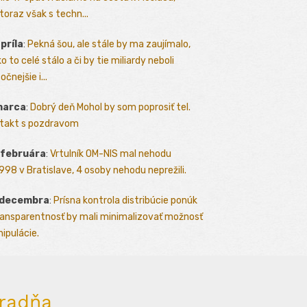
toraz však s techn...
apríla
:
Pekná šou, ale stále by ma zaujímalo,
o to celé stálo a či by tie miliardy neboli
očnejšie i...
marca
:
Dobrý deň Mohol by som poprosiť tel.
takt s pozdravom
 februára
:
Vrtulník OM-NIS mal nehodu
.1998 v Bratislave, 4 osoby nehodu neprežili.
 decembra
:
Prísna kontrola distribúcie ponúk
ransparentnosť by mali minimalizovať možnosť
ipulácie.
radňa