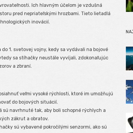
vrovateľnosti. Ich hlavným účelom je vzdušná
oru pred nepriateľskými hrozbami. Tieto lietadlá
hnologických inovácií.
NA
a do 1. svetovej vojny, kedy sa vydávali na bojové
vtedy sa stíhačky neustále vyvíjali, zdokonaľujúc
zorov a zbraní.
siahnuť veľmi vysoké rýchlosti, ktoré im umožňujú
ovať do bojových situácií.
lá sú navrhnuté tak, aby boli schopné rýchlych a
kých zákrut a obratov.
hačky sú vybavené pokročilými senzormi, ako sú