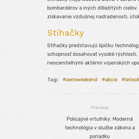
bombardérov a iných dôležitých cieľov.
získavanie vzdušnej nadradenosti, útok
Stíhačky
Stíhačky predstavujú špičku technologi
schopnosť dosahovať vysoké rýchlosti,
neoceniteľnými aktérmi vojenských ope
Tag:
aeroweekend
akcie
letec
Previous
Navigácia
Previous
Policajné vrtuľníky: Moderná
v
post:
technológia v službe zákona a
článku
poriadku