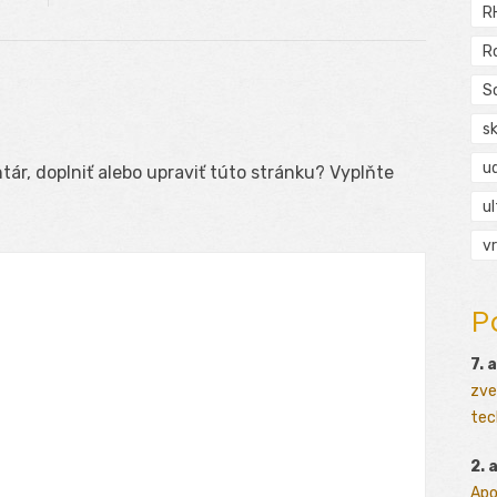
R
R
S
s
ud
ár, doplniť alebo upraviť túto stránku? Vyplňte
ul
vr
P
7. 
zve
tec
2. 
Apo