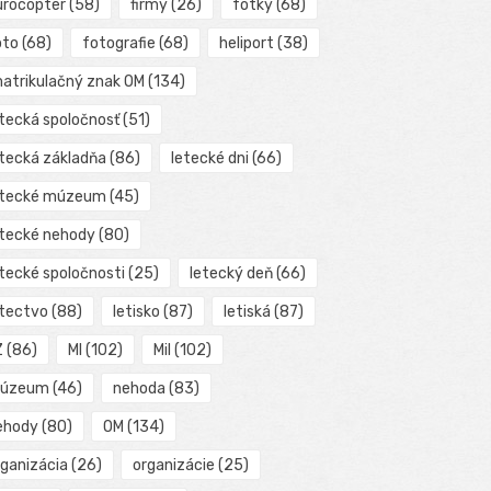
urocopter
(58)
firmy
(26)
fotky
(68)
oto
(68)
fotografie
(68)
heliport
(38)
matrikulačný znak OM
(134)
etecká spoločnosť
(51)
etecká základňa
(86)
letecké dni
(66)
etecké múzeum
(45)
etecké nehody
(80)
etecké spoločnosti
(25)
letecký deň
(66)
etectvo
(88)
letisko
(87)
letiská
(87)
Z
(86)
MI
(102)
Mil
(102)
úzeum
(46)
nehoda
(83)
ehody
(80)
OM
(134)
rganizácia
(26)
organizácie
(25)