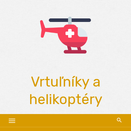
Skip
to
content
Vrtuľníky a
helikoptéry