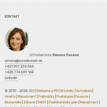
KONTAKT
šéfredaktorka
Simona Česaná
simona@euroekonom.sk
+421 907 234 066
+420 774 699 168
LinkedIn
© 2010 - 2026
SEO
|
Reklama a PR
|
Vrtuľníky
|
Autoškola
|
Reality
|
Manažment
|
Prijímáčky
|
Podnikanie
|
Financie
|
Ekonomika
|
Zdravie
|
SWOT
|
Podnikateľský plán
|
Manažment
|