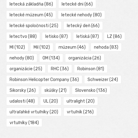
letecká základňa
(86)
letecké dni
(66)
letecké múzeum
(45)
letecké nehody
(80)
letecké spoločnosti
(25)
letecký deň
(66)
letectvo
(88)
letisko
(87)
letiská
(87)
LZ
(86)
MI
(102)
Mil
(102)
múzeum
(46)
nehoda
(83)
nehody
(80)
OM
(134)
organizácia
(26)
organizácie
(25)
RHC
(36)
Robinson
(81)
Robinson Helicopter Company
(36)
Schweizer
(24)
Sikorsky
(26)
skúšky
(21)
Slovensko
(136)
udalosti
(48)
UL
(20)
ultralight
(20)
ultraľahké vrtuľníky
(20)
vrtuľník
(216)
vrtuľníky
(184)