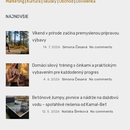
Marketing
|
Kultúra
|
Skúšky
|
Obchod
|
Dovolenka
NAJNOVŠIE
Víkend v prírode začína premyslenou prípravou
výbavy
14. 7. 2026
Simona Česaná
No comments
Domáci silový tréning s činkami a praktickým
vybavením pre každodenný progres
4. 6. 2026
Simona Česaná
No comments
Betónové žumpy, pivnice a nádrže na dažďovú
vodu – spoľahlivé riešenia od Kamal-Bet
12. 5. 2026
Natália Šimková
No comments