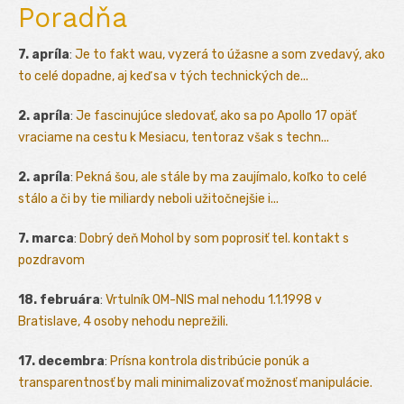
Poradňa
7. apríla
:
Je to fakt wau, vyzerá to úžasne a som zvedavý, ako
to celé dopadne, aj keď sa v tých technických de...
2. apríla
:
Je fascinujúce sledovať, ako sa po Apollo 17 opäť
vraciame na cestu k Mesiacu, tentoraz však s techn...
2. apríla
:
Pekná šou, ale stále by ma zaujímalo, koľko to celé
stálo a či by tie miliardy neboli užitočnejšie i...
7. marca
:
Dobrý deň Mohol by som poprosiť tel. kontakt s
pozdravom
18. februára
:
Vrtulník OM-NIS mal nehodu 1.1.1998 v
Bratislave, 4 osoby nehodu neprežili.
17. decembra
:
Prísna kontrola distribúcie ponúk a
transparentnosť by mali minimalizovať možnosť manipulácie.