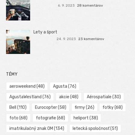
6. 9. 2023
28 komentárov
Lety a šport
24. 9. 2023
23 komentárov
TÉMY
aeroweekend
(48)
Agusta
(76)
AgustaWestland
(76)
akcie
(48)
Aérospatiale
(30)
Bell
(110)
Eurocopter
(58)
firmy
(26)
fotky
(68)
foto
(68)
fotografie
(68)
heliport
(38)
imatrikulačný znak OM
(134)
letecká spoločnosť
(51)