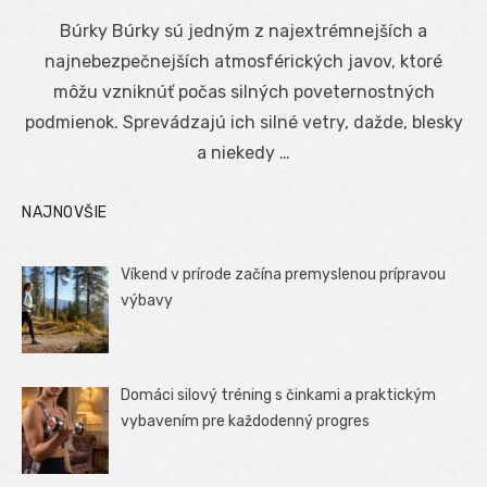
on
Búrky Búrky sú jedným z najextrémnejších a
najnebezpečnejších atmosférických javov, ktoré
môžu vzniknúť počas silných poveternostných
podmienok. Sprevádzajú ich silné vetry, dažde, blesky
a niekedy …
NAJNOVŠIE
Víkend v prírode začína premyslenou prípravou
výbavy
Domáci silový tréning s činkami a praktickým
vybavením pre každodenný progres