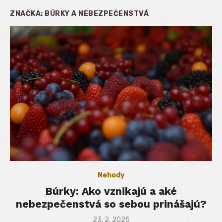
ZNAČKA:
BÚRKY A NEBEZPEČENSTVÁ
Nehody
Búrky: Ako vznikajú a aké
nebezpečenstvá so sebou prinášajú?
Posted
23. 2. 2025