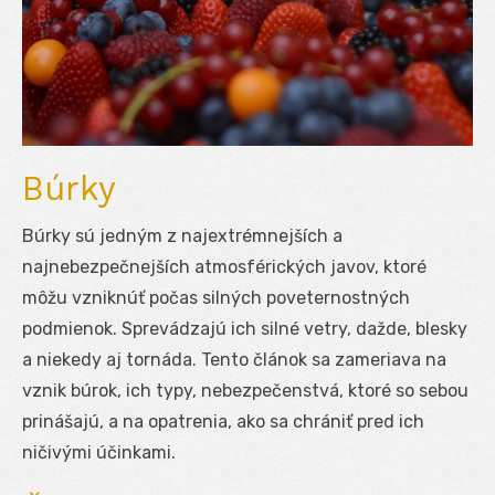
Búrky
Búrky sú jedným z najextrémnejších a
najnebezpečnejších atmosférických javov, ktoré
môžu vzniknúť počas silných poveternostných
podmienok. Sprevádzajú ich silné vetry, dažde, blesky
a niekedy aj tornáda. Tento článok sa zameriava na
vznik búrok, ich typy, nebezpečenstvá, ktoré so sebou
prinášajú, a na opatrenia, ako sa chrániť pred ich
ničivými účinkami.