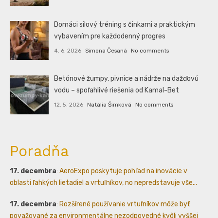
Domáci silový tréning s činkami a praktickým
vybavením pre každodenný progres
4. 6. 2026
Simona Česaná
No comments
Betónové žumpy, pivnice a nádrže na dažďovú
vodu – spoľahlivé riešenia od Kamal-Bet
12. 5. 2026
Natália Šimková
No comments
Poradňa
17. decembra
:
AeroExpo poskytuje pohľad na inovácie v
oblasti ľahkých lietadiel a vrtuľníkov, no nepredstavuje vše...
17. decembra
:
Rozšírené používanie vrtuľníkov môže byť
považované za environmentálne nezodpovedné kvôli vyššej