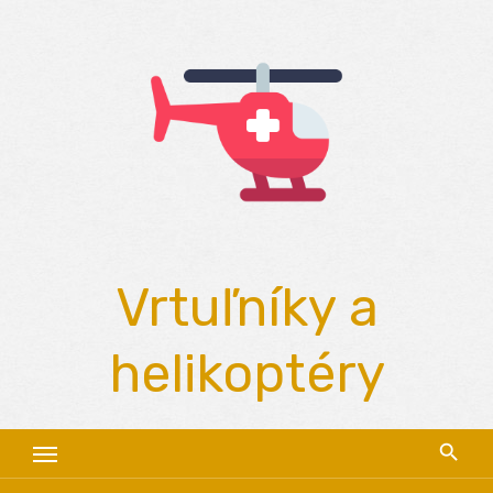
Skip
to
content
Vrtuľníky a
helikoptéry