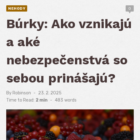
NEHODY
0
Búrky: Ako vznikajú
a aké
nebezpečenstvá so
sebou prinášajú?
By
Robinson
Posted
23. 2. 2025
on
Time to Read:
2 min
-
483
words