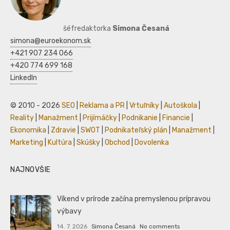
šéfredaktorka
Simona Česaná
simona@euroekonom.sk
+421 907 234 066
+420 774 699 168
LinkedIn
© 2010 - 2026
SEO
|
Reklama a PR
|
Vrtuľníky
|
Autoškola
|
Reality
|
Manažment
|
Prijímáčky
|
Podnikanie
|
Financie
|
Ekonomika
|
Zdravie
|
SWOT
|
Podnikateľský plán
|
Manažment
|
Marketing
|
Kultúra
|
Skúšky
|
Obchod
|
Dovolenka
NAJNOVŠIE
Víkend v prírode začína premyslenou prípravou
výbavy
14. 7. 2026
Simona Česaná
No comments