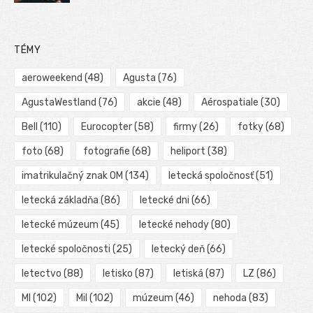
TÉMY
aeroweekend
(48)
Agusta
(76)
AgustaWestland
(76)
akcie
(48)
Aérospatiale
(30)
Bell
(110)
Eurocopter
(58)
firmy
(26)
fotky
(68)
foto
(68)
fotografie
(68)
heliport
(38)
imatrikulačný znak OM
(134)
letecká spoločnosť
(51)
letecká základňa
(86)
letecké dni
(66)
letecké múzeum
(45)
letecké nehody
(80)
letecké spoločnosti
(25)
letecký deň
(66)
letectvo
(88)
letisko
(87)
letiská
(87)
LZ
(86)
MI
(102)
Mil
(102)
múzeum
(46)
nehoda
(83)