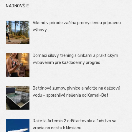
NAJNOVŠIE
Víkend v prírode začína premyslenou prípravou
výbavy
Domáci silový tréning s činkami a praktickým
vybavením pre každodenný progres
Betónové žumpy, pivnice a nádrže na dažďovú
vodu – spoľahlivé riešenia od Kamal-Bet
Raketa Artemis 2 odštartovala a ľudstvo sa
vracia na cestu k Mesiacu