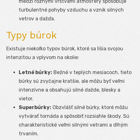
medzi rôznymi vrstvami atmosféry spôsobuje
turbulentné pohyby vzduchu a vznik silných
vetrov a dažďa.
Typy búrok
Existuje niekoľko typov búrok, ktoré sa líšia svojou
intenzitou a vplyvom na okolie:
Letné búrky:
Bežné v teplých mesiacoch, tieto
búrky sú zvyčajne kratšie, ale môžu byť veľmi
intenzívne a obsahujú silné dažde, blesky a
vietor.
Superbúrky:
Obzvlášť silné búrky, ktoré môžu
vytvárať tornáda a spôsobiť rozsiahle škody. Sú
charakteristické veľmi silnými vetrami a dlhým
trvaním.