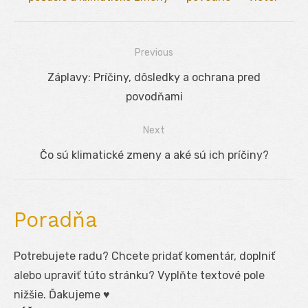
Previous
Navigácia
Previous
Záplavy: Príčiny, dôsledky a ochrana pred
v
post:
povodňami
článku
Next
Next
Čo sú klimatické zmeny a aké sú ich príčiny?
post:
Poradňa
Potrebujete radu? Chcete pridať komentár, doplniť
alebo upraviť túto stránku? Vyplňte textové pole
nižšie. Ďakujeme ♥