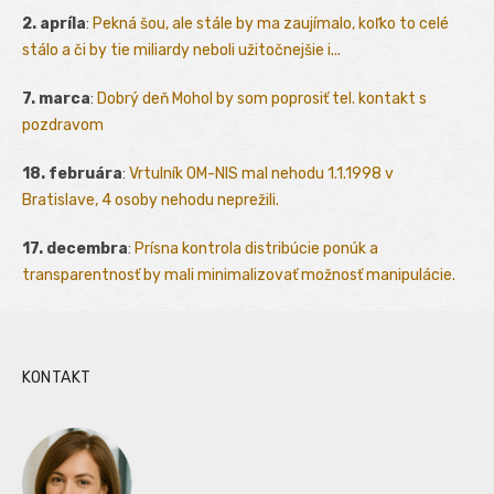
2. apríla
:
Pekná šou, ale stále by ma zaujímalo, koľko to celé
stálo a či by tie miliardy neboli užitočnejšie i...
7. marca
:
Dobrý deň Mohol by som poprosiť tel. kontakt s
pozdravom
18. februára
:
Vrtulník OM-NIS mal nehodu 1.1.1998 v
Bratislave, 4 osoby nehodu neprežili.
17. decembra
:
Prísna kontrola distribúcie ponúk a
transparentnosť by mali minimalizovať možnosť manipulácie.
KONTAKT