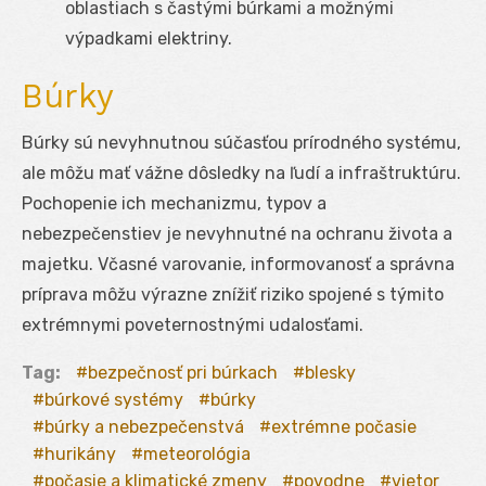
oblastiach s častými búrkami a možnými
výpadkami elektriny.
Búrky
Búrky sú nevyhnutnou súčasťou prírodného systému,
ale môžu mať vážne dôsledky na ľudí a infraštruktúru.
Pochopenie ich mechanizmu, typov a
nebezpečenstiev je nevyhnutné na ochranu života a
majetku. Včasné varovanie, informovanosť a správna
príprava môžu výrazne znížiť riziko spojené s týmito
extrémnymi poveternostnými udalosťami.
Tag:
bezpečnosť pri búrkach
blesky
búrkové systémy
búrky
búrky a nebezpečenstvá
extrémne počasie
hurikány
meteorológia
počasie a klimatické zmeny
povodne
vietor