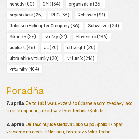
nehody
(80)
OM
(134)
organizácia
(26)
organizácie
(25)
RHC
(36)
Robinson
(81)
Robinson Helicopter Company
(36)
Schweizer
(24)
Sikorsky
(26)
skúšky
(21)
Slovensko
(136)
udalosti
(48)
UL
(20)
ultralight
(20)
ultraľahké vrtuľníky
(20)
vrtuľník
(216)
vrtuľníky
(184)
Poradňa
7. apríla
:
Je to fakt wau, vyzerá to úžasne a som zvedavý, ako
to celé dopadne, aj keď sa v tých technických de...
2. apríla
:
Je fascinujúce sledovať, ako sa po Apollo 17 opäť
vraciame na cestu k Mesiacu, tentoraz však s techn...