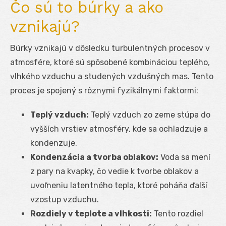
Čo sú to búrky a ako
vznikajú?
Búrky vznikajú v dôsledku turbulentných procesov v
atmosfére, ktoré sú spôsobené kombináciou teplého,
vlhkého vzduchu a studených vzdušných mas. Tento
proces je spojený s rôznymi fyzikálnymi faktormi:
Teplý vzduch:
Teplý vzduch zo zeme stúpa do
vyšších vrstiev atmosféry, kde sa ochladzuje a
kondenzuje.
Kondenzácia a tvorba oblakov:
Voda sa mení
z pary na kvapky, čo vedie k tvorbe oblakov a
uvoľneniu latentného tepla, ktoré poháňa ďalší
vzostup vzduchu.
Rozdiely v teplote a vlhkosti:
Tento rozdiel