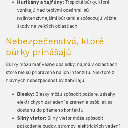
Hurikány a tajfúny:
Tropické búrky, ktoré
vznikajú nad teplými oceánmi, sú
najintenzívnejšími búrkami a spôsobujú vážne
škody na veľkých oblastiach.
Nebezpečenstvá, ktoré
búrky prinášajú
Búrky môžu mať vážne dôsledky, najmä v oblastiach,
ktoré nie sú pripravené na ich intenzitu. Niektoré z
hlavných nebezpečenstiev zahŕňajú:
Blesky:
Blesky môžu spôsobiť požiare, zásahy
elektrických zariadení a zranenia osôb, ak sa
dostanú do priameho kontaktu.
Silný vietor:
Silný vietor môže spôsobiť
poškodenie budov, stromov, elektrických vedení