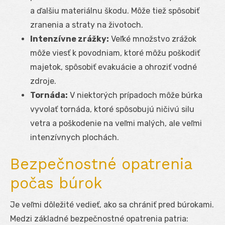
a ďalšiu materiálnu škodu. Môže tiež spôsobiť
zranenia a straty na životoch.
Intenzívne zrážky:
Veľké množstvo zrážok
môže viesť k povodniam, ktoré môžu poškodiť
majetok, spôsobiť evakuácie a ohroziť vodné
zdroje.
Tornáda:
V niektorých prípadoch môže búrka
vyvolať tornáda, ktoré spôsobujú ničivú silu
vetra a poškodenie na veľmi malých, ale veľmi
intenzívnych plochách.
Bezpečnostné opatrenia
počas búrok
Je veľmi dôležité vedieť, ako sa chrániť pred búrokami.
Medzi základné bezpečnostné opatrenia patria: