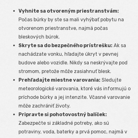
Vyhnite sa otvoreným priestranstvám:
Počas búrky by ste sa mali vyhýbať pobytu na
otvorenom priestranstve, najmä počas
bleskových búrok.
Skryte sa do bezpečného prístrešku:
Ak sa
nachádzate vonku, hľadajte úkryt v pevnej
budove alebo vozidle. Nikdy sa neskrývajte pod
stromom, pretože môže zasiahnuť blesk.
Prehľadajte miestne varovania:
Sledujte
meteorologické varovania, ktoré vás informujú o
príchode búrky a jej intenzite. Včasné varovanie
môže zachrániť životy.
Pripravte si pohotovostný balíček:
Zabezpečte si základné potreby, ako sú
potraviny, voda, baterky a prvá pomoc, najmä v