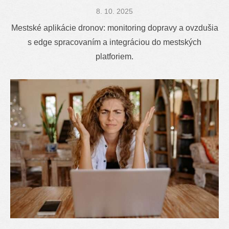
Posted
8. 10. 2025
on
Mestské aplikácie dronov: monitoring dopravy a ovzdušia
s edge spracovaním a integráciou do mestských
platforiem.