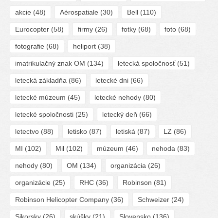
akcie
(48)
Aérospatiale
(30)
Bell
(110)
Eurocopter
(58)
firmy
(26)
fotky
(68)
foto
(68)
fotografie
(68)
heliport
(38)
imatrikulačný znak OM
(134)
letecká spoločnosť
(51)
letecká základňa
(86)
letecké dni
(66)
letecké múzeum
(45)
letecké nehody
(80)
letecké spoločnosti
(25)
letecký deň
(66)
letectvo
(88)
letisko
(87)
letiská
(87)
LZ
(86)
MI
(102)
Mil
(102)
múzeum
(46)
nehoda
(83)
nehody
(80)
OM
(134)
organizácia
(26)
organizácie
(25)
RHC
(36)
Robinson
(81)
Robinson Helicopter Company
(36)
Schweizer
(24)
Sikorsky
(26)
skúšky
(21)
Slovensko
(136)