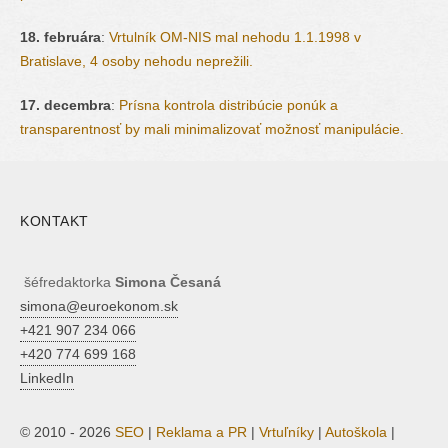
18. februára
:
Vrtulník OM-NIS mal nehodu 1.1.1998 v
Bratislave, 4 osoby nehodu neprežili.
17. decembra
:
Prísna kontrola distribúcie ponúk a
transparentnosť by mali minimalizovať možnosť manipulácie.
KONTAKT
šéfredaktorka
Simona Česaná
simona@euroekonom.sk
+421 907 234 066
+420 774 699 168
LinkedIn
© 2010 - 2026
SEO
|
Reklama a PR
|
Vrtuľníky
|
Autoškola
|