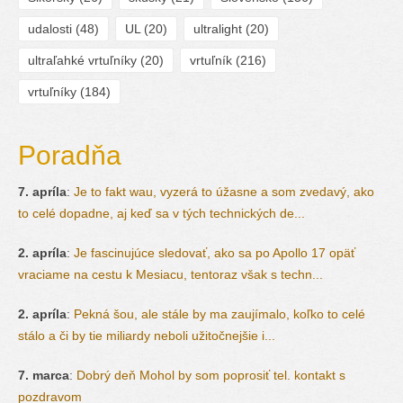
udalosti
(48)
UL
(20)
ultralight
(20)
ultraľahké vrtuľníky
(20)
vrtuľník
(216)
vrtuľníky
(184)
Poradňa
7. apríla
:
Je to fakt wau, vyzerá to úžasne a som zvedavý, ako
to celé dopadne, aj keď sa v tých technických de...
2. apríla
:
Je fascinujúce sledovať, ako sa po Apollo 17 opäť
vraciame na cestu k Mesiacu, tentoraz však s techn...
2. apríla
:
Pekná šou, ale stále by ma zaujímalo, koľko to celé
stálo a či by tie miliardy neboli užitočnejšie i...
7. marca
:
Dobrý deň Mohol by som poprosiť tel. kontakt s
pozdravom