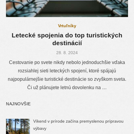
Vrtuľníky
Letecké spojenia do top turistických
destinácií
Posted
28. 8. 2024
on
Cestovanie po svete nikdy nebolo jednoduchšie vďaka
rozsiahlej sieti leteckých spojení, ktoré spájajú
najpopulárnejšie turistické destinácie so zvyškom sveta.
Či už plánujete letnú dovolenku na …
NAJNOVŠIE
Víkend v prírode začína premyslenou prípravou
výbavy