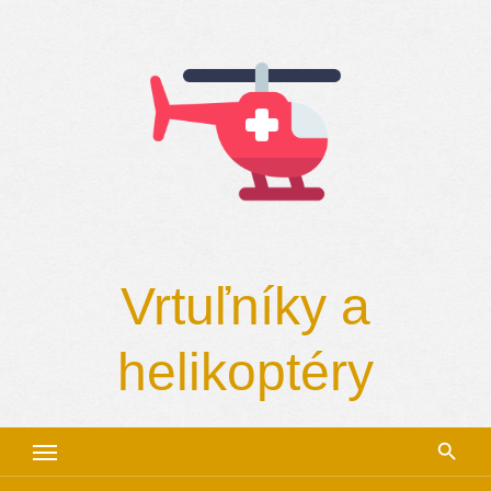
Skip
to
content
Vrtuľníky a
helikoptéry