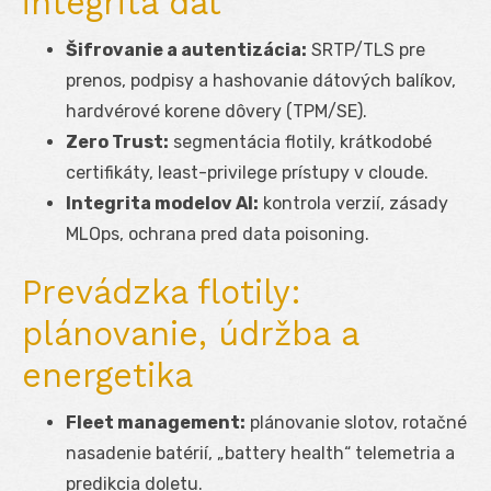
integrita dát
Šifrovanie a autentizácia:
SRTP/TLS pre
prenos, podpisy a hashovanie dátových balíkov,
hardvérové korene dôvery (TPM/SE).
Zero Trust:
segmentácia flotily, krátkodobé
certifikáty, least-privilege prístupy v cloude.
Integrita modelov AI:
kontrola verzií, zásady
MLOps, ochrana pred data poisoning.
Prevádzka flotily:
plánovanie, údržba a
energetika
Fleet management:
plánovanie slotov, rotačné
nasadenie batérií, „battery health“ telemetria a
predikcia doletu.