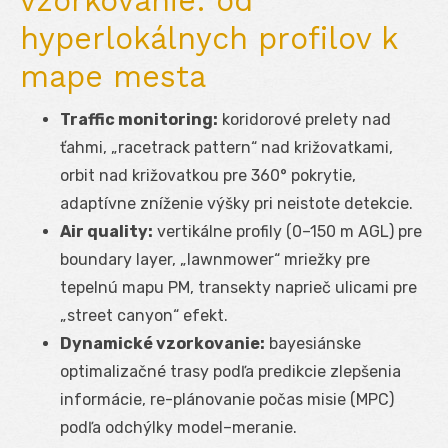
vzorkovanie: od
hyperlokálnych profilov k
mape mesta
Traffic monitoring:
koridorové prelety nad
ťahmi, „racetrack pattern“ nad križovatkami,
orbit nad križovatkou pre 360° pokrytie,
adaptívne zníženie výšky pri neistote detekcie.
Air quality:
vertikálne profily (0–150 m AGL) pre
boundary layer, „lawnmower“ mriežky pre
tepelnú mapu PM, transekty naprieč ulicami pre
„street canyon“ efekt.
Dynamické vzorkovanie:
bayesiánske
optimalizačné trasy podľa predikcie zlepšenia
informácie, re-plánovanie počas misie (MPC)
podľa odchýlky model–meranie.