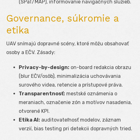
(SPaT/MAP), informovanie navigačných služieb.
Governance, súkromie a
etika
UAV snímajú dopravné scény, ktoré môžu obsahovať
osoby a EČV. Zásady:
Privacy-by-design:
on-board redakcia obrazu
(blur EČV/osôb), minimalizácia uchovávania
surového videa, retencie a prístupové práva.
Transparentnosť:
mestské oznámenia o
meraniach, označenie zón a motívov nasadenia,
otvorené KPI.
Etika AI:
auditovateľnosť modelov, záznam
verzií, bias testing pri detekcii dopravných tried.