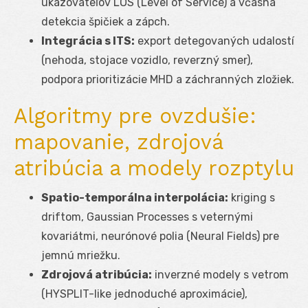
ukazovateľov LOS (Level of Service) a včasná
detekcia špičiek a zápch.
Integrácia s ITS:
export detegovaných udalostí
(nehoda, stojace vozidlo, reverzný smer),
podpora prioritizácie MHD a záchranných zložiek.
Algoritmy pre ovzdušie:
mapovanie, zdrojová
atribúcia a modely rozptylu
Spatio-temporálna interpolácia:
kriging s
driftom, Gaussian Processes s veternými
kovariátmi, neurónové polia (Neural Fields) pre
jemnú mriežku.
Zdrojová atribúcia:
inverzné modely s vetrom
(HYSPLIT-like jednoduché aproximácie),