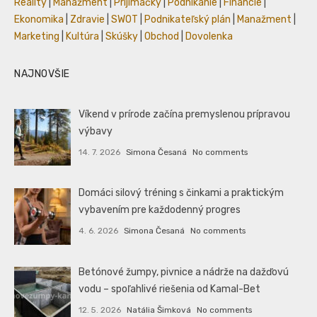
Reality
|
Manažment
|
Prijímáčky
|
Podnikanie
|
Financie
|
Ekonomika
|
Zdravie
|
SWOT
|
Podnikateľský plán
|
Manažment
|
Marketing
|
Kultúra
|
Skúšky
|
Obchod
|
Dovolenka
NAJNOVŠIE
Víkend v prírode začína premyslenou prípravou
výbavy
14. 7. 2026
Simona Česaná
No comments
Domáci silový tréning s činkami a praktickým
vybavením pre každodenný progres
4. 6. 2026
Simona Česaná
No comments
Betónové žumpy, pivnice a nádrže na dažďovú
vodu – spoľahlivé riešenia od Kamal-Bet
12. 5. 2026
Natália Šimková
No comments