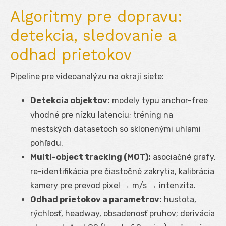
Algoritmy pre dopravu:
detekcia, sledovanie a
odhad prietokov
Pipeline pre videoanalýzu na okraji siete:
Detekcia objektov:
modely typu anchor-free
vhodné pre nízku latenciu; tréning na
mestských datasetoch so sklonenými uhlami
pohľadu.
Multi-object tracking (MOT):
asociačné grafy,
re-identifikácia pre čiastočné zakrytia, kalibrácia
kamery pre prevod pixel → m/s → intenzita.
Odhad prietokov a parametrov:
hustota,
rýchlosť, headway, obsadenosť pruhov; derivácia