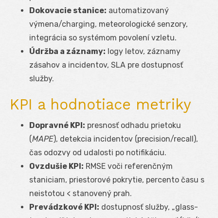
Dokovacie stanice:
automatizovaný
výmena/charging, meteorologické senzory,
integrácia so systémom povolení vzletu.
Údržba a záznamy:
logy letov, záznamy
zásahov a incidentov, SLA pre dostupnosť
služby.
KPI a hodnotiace metriky
Dopravné KPI:
presnosť odhadu prietoku
(
MAPE
), detekcia incidentov (precision/recall),
čas odozvy od udalosti po notifikáciu.
Ovzdušie KPI:
RMSE voči referenčným
staniciam, priestorové pokrytie, percento času s
neistotou < stanovený prah.
Prevádzkové KPI:
dostupnosť služby, „glass-