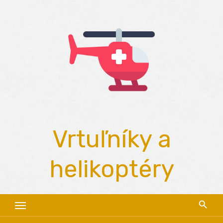
Skip
to
content
Vrtuľníky a
helikoptéry