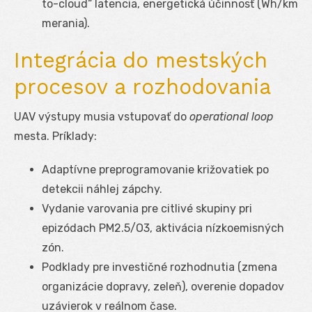
to-cloud“ latencia, energetická účinnosť (Wh/km
merania).
Integrácia do mestských
procesov a rozhodovania
UAV výstupy musia vstupovať do
operational loop
mesta. Príklady:
Adaptívne preprogramovanie križovatiek po
detekcii náhlej zápchy.
Vydanie varovania pre citlivé skupiny pri
epizódach PM
2.5
/O
3
, aktivácia nízkoemisných
zón.
Podklady pre investičné rozhodnutia (zmena
organizácie dopravy, zeleň), overenie dopadov
uzávierok v reálnom čase.