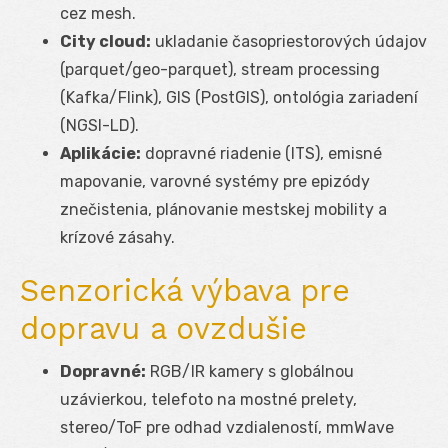
cez mesh.
City cloud:
ukladanie časopriestorových údajov
(parquet/geo-parquet), stream processing
(Kafka/Flink), GIS (PostGIS), ontológia zariadení
(NGSI-LD).
Aplikácie:
dopravné riadenie (ITS), emisné
mapovanie, varovné systémy pre epizódy
znečistenia, plánovanie mestskej mobility a
krízové zásahy.
Senzorická výbava pre
dopravu a ovzdušie
Dopravné:
RGB/IR kamery s globálnou
uzávierkou, telefoto na mostné prelety,
stereo/ToF pre odhad vzdialeností, mmWave