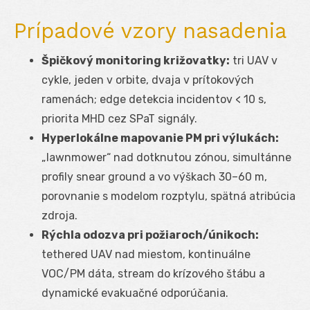
Prípadové vzory nasadenia
Špičkový monitoring križovatky:
tri UAV v
cykle, jeden v orbite, dvaja v prítokových
ramenách; edge detekcia incidentov < 10 s,
priorita MHD cez SPaT signály.
Hyperlokálne mapovanie PM pri výlukách:
„lawnmower“ nad dotknutou zónou, simultánne
profily snear ground a vo výškach 30–60 m,
porovnanie s modelom rozptylu, spätná atribúcia
zdroja.
Rýchla odozva pri požiaroch/únikoch:
tethered UAV nad miestom, kontinuálne
VOC/PM dáta, stream do krízového štábu a
dynamické evakuačné odporúčania.