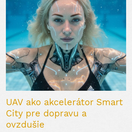
UAV ako akcelerátor Smart
City pre dopravu a
ovzdušie