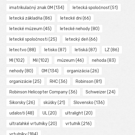
imatrikulačný znak OM
(134)
letecká spoločnosť
(51)
letecká základňa
(86)
letecké dni
(66)
letecké múzeum
(45)
letecké nehody
(80)
letecké spoločnosti
(25)
letecký deň
(66)
letectvo
(88)
letisko
(87)
letiská
(87)
LZ
(86)
MI
(102)
Mil
(102)
múzeum
(46)
nehoda
(83)
nehody
(80)
OM
(134)
organizácia
(26)
organizácie
(25)
RHC
(36)
Robinson
(81)
Robinson Helicopter Company
(36)
Schweizer
(24)
Sikorsky
(26)
skúšky
(21)
Slovensko
(136)
udalosti
(48)
UL
(20)
ultralight
(20)
ultraľahké vrtuľníky
(20)
vrtuľník
(216)
vrtuľníky
(184)