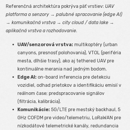
Referenčná architektúra pokrýva päť vrstiev:
UAV
platforma a senzory
→
palubné spracovanie (edge AI)
→
komunikačná vrstva
→
city cloud / data lake
→
aplikačná vrstva a rozhodovanie
.
UAV/senzorová vrstva:
multikoptéry (urban
canyons, presnosť polohovania), VTOL (periféria
mesta, dlhšie trasy), ako aj tethered UAV pre
kontinuálne merania nad jedným bodom.
Edge AI:
on-board inferencia pre detekciu
vozidiel, odhad prietokov a identifikáciu emisií v
reálnom čase; predspracovanie signálov
(filtrácia, kalibrácia).
Komunikácie:
5G/LTE pre mestský backhaul, 5
GHz COFDM pre video/telemetriu, LoRaWAN pre
nízkodátové telemetrické kanály, redundancia