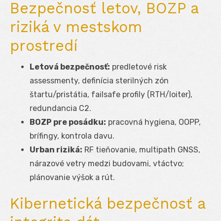
Bezpečnosť letov, BOZP a
riziká v mestskom
prostredí
Letová bezpečnosť:
predletové risk
assessmenty, definícia sterilných zón
štartu/pristátia, failsafe profily (RTH/loiter),
redundancia C2.
BOZP pre posádku:
pracovná hygiena, OOPP,
brífingy, kontrola davu.
Urban riziká:
RF tieňovanie, multipath GNSS,
nárazové vetry medzi budovami, vtáctvo;
plánovanie výšok a rút.
Kibernetická bezpečnosť a