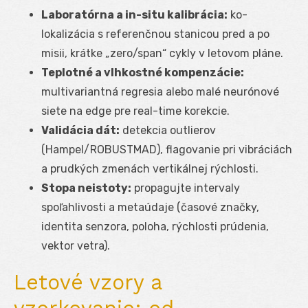
Laboratórna a in-situ kalibrácia:
ko-
lokalizácia s referenčnou stanicou pred a po
misii, krátke „zero/span“ cykly v letovom pláne.
Teplotné a vlhkostné kompenzácie:
multivariantná regresia alebo malé neurónové
siete na edge pre real-time korekcie.
Validácia dát:
detekcia outlierov
(Hampel/ROBUSTMAD), flagovanie pri vibráciách
a prudkých zmenách vertikálnej rýchlosti.
Stopa neistoty:
propagujte intervaly
spoľahlivosti a metaúdaje (časové značky,
identita senzora, poloha, rýchlosti prúdenia,
vektor vetra).
Letové vzory a