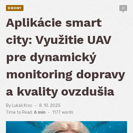
DRONY
0
Aplikácie smart
city: Využitie UAV
pre dynamický
monitoring dopravy
a kvality ovzdušia
By
Lukáš Kroc
Posted
8. 10. 2025
on
Time to Read:
6 min
-
1177
words