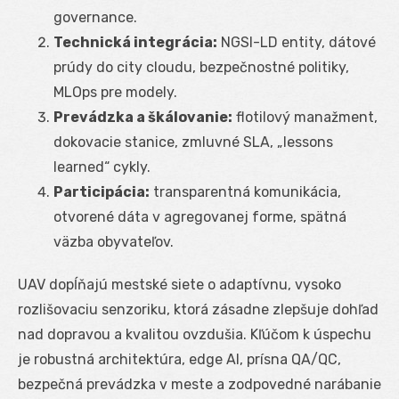
governance.
Technická integrácia:
NGSI-LD entity, dátové
prúdy do city cloudu, bezpečnostné politiky,
MLOps pre modely.
Prevádzka a škálovanie:
flotilový manažment,
dokovacie stanice, zmluvné SLA, „lessons
learned“ cykly.
Participácia:
transparentná komunikácia,
otvorené dáta v agregovanej forme, spätná
väzba obyvateľov.
UAV dopĺňajú mestské siete o adaptívnu, vysoko
rozlišovaciu senzoriku, ktorá zásadne zlepšuje dohľad
nad dopravou a kvalitou ovzdušia. Kľúčom k úspechu
je robustná architektúra, edge AI, prísna QA/QC,
bezpečná prevádzka v meste a zodpovedné narábanie