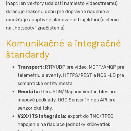
(napr. len vektory udalostí namiesto videostreamu),
skracuje reakčnú dobu pre dopravné riadenie a
umožňuje adaptívne plánovanie trajektórií (cielenie
na „hotspoty“ znečistenia).
Komunikačné a integračné
štandardy
Transport:
RTP/UDP pre video, MQTT/AMQP pre
telemetriu a eventy, HTTPS/REST a NGSI-LD pre
semantické entity mesta.
Geodáta:
GeoJSON/Mapbox Vector Tiles pre
mapové podklady, OGC SensorThings API pre
senzorické toky.
V2X/ITS integrácia:
export do TMC/TPEG,
napojenie na riadiace jednotky križovatiek