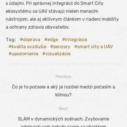
s údajmi. Pri správnej integrácii do Smart City
ekosystému sa UAV stávajú nielen meracím
nástrojom, ale aj aktívnym článkom v riadení mobility
a ochrany zdravia obyvateľov.
Tag:
doprava
edge
integrácia
kvalita ovzdušia
senzory
smart city a UAV
upozornenia
vizualizácie
Previous
Navigácia
Previous
Čo je to počasie a aký je rozdiel medzi počasím a
v
post:
klímou?
článku
Next
Next
SLAM v dynamických scénach: Zvyšovanie
post:
odolnosti voči pohybujúcim sa objektom