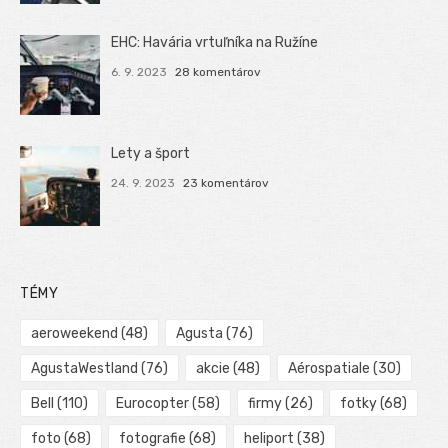
EHC: Havária vrtuľníka na Ružíne
6. 9. 2023
28 komentárov
Lety a šport
24. 9. 2023
23 komentárov
TÉMY
aeroweekend
(48)
Agusta
(76)
AgustaWestland
(76)
akcie
(48)
Aérospatiale
(30)
Bell
(110)
Eurocopter
(58)
firmy
(26)
fotky
(68)
foto
(68)
fotografie
(68)
heliport
(38)