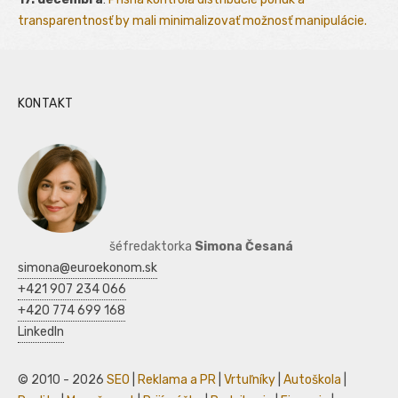
transparentnosť by mali minimalizovať možnosť manipulácie.
KONTAKT
šéfredaktorka
Simona Česaná
simona@euroekonom.sk
+421 907 234 066
+420 774 699 168
LinkedIn
© 2010 - 2026
SEO
|
Reklama a PR
|
Vrtuľníky
|
Autoškola
|