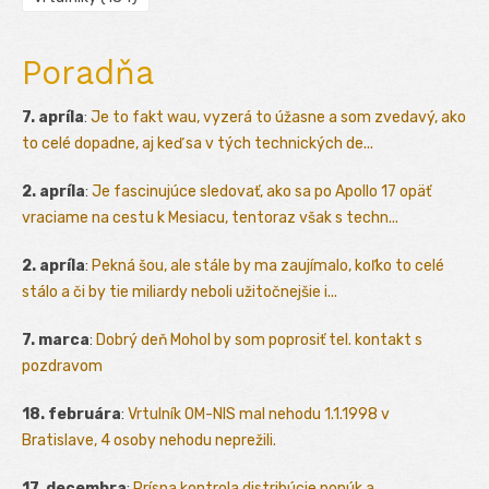
Poradňa
7. apríla
:
Je to fakt wau, vyzerá to úžasne a som zvedavý, ako
to celé dopadne, aj keď sa v tých technických de...
2. apríla
:
Je fascinujúce sledovať, ako sa po Apollo 17 opäť
vraciame na cestu k Mesiacu, tentoraz však s techn...
2. apríla
:
Pekná šou, ale stále by ma zaujímalo, koľko to celé
stálo a či by tie miliardy neboli užitočnejšie i...
7. marca
:
Dobrý deň Mohol by som poprosiť tel. kontakt s
pozdravom
18. februára
:
Vrtulník OM-NIS mal nehodu 1.1.1998 v
Bratislave, 4 osoby nehodu neprežili.
17. decembra
:
Prísna kontrola distribúcie ponúk a