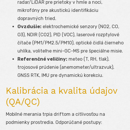
radar/LiDAR pre prietoky v hmle a noci,
mikrofóny pre akustickú identifikáciu
dopravných tried.
Ovzdušie:
elektrochemické senzory (NO
2
, CO,
O
3
), NDIR (CO
2
), PID (VOC), laserové rozptylové
čítače (PM
1
/PM
2.5
/PM
10
), optické čidlá čierneho
uhlíka, voliteľne mini-GC-MS pre špeciálne misie.
Referenčné veličiny:
meteo (T, RH, tlak),
trojosové prúdenie (anemometer/ultrazvuk),
GNSS RTK, IMU pre dynamickú korekciu.
Kalibrácia a kvalita údajov
(QA/QC)
Mobilné merania trpia driftom a citlivosťou na
podmienky prostredia. Odporúčané postupy: