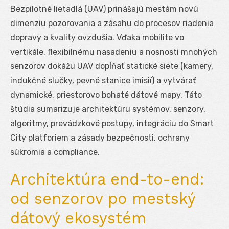
Bezpilotné lietadlá (UAV) prinášajú mestám novú
dimenziu pozorovania a zásahu do procesov riadenia
dopravy a kvality ovzdušia. Vďaka mobilite vo
vertikále, flexibilnému nasadeniu a nosnosti mnohých
senzorov dokážu UAV dopĺňať statické siete (kamery,
indukčné slučky, pevné stanice imisií) a vytvárať
dynamické, priestorovo bohaté dátové mapy. Táto
štúdia sumarizuje architektúru systémov, senzory,
algoritmy, prevádzkové postupy, integráciu do Smart
City platforiem a zásady bezpečnosti, ochrany
súkromia a compliance.
Architektúra end-to-end:
od senzorov po mestský
dátový ekosystém