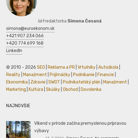
šéfredaktorka
Simona Česaná
simona@euroekonom.sk
+421 907 234 066
+420 774 699 168
LinkedIn
© 2010 - 2026
SEO
|
Reklama a PR
|
Vrtuľníky
|
Autoškola
|
Reality
|
Manažment
|
Prijímáčky
|
Podnikanie
|
Financie
|
Ekonomika
|
Zdravie
|
SWOT
|
Podnikateľský plán
|
Manažment
|
Marketing
|
Kultúra
|
Skúšky
|
Obchod
|
Dovolenka
NAJNOVŠIE
Víkend v prírode začína premyslenou prípravou
výbavy
14. 7. 2026
Simona Česaná
No comments