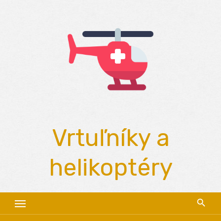
Skip
to
content
Vrtuľníky a
helikoptéry