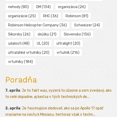
nehody
(80)
OM
(134)
organizácia
(26)
organizácie
(25)
RHC
(36)
Robinson
(81)
Robinson Helicopter Company
(36)
Schweizer
(24)
Sikorsky
(26)
skúšky
(21)
Slovensko
(136)
udalosti
(48)
UL
(20)
ultralight
(20)
ultraľahké vrtuľníky
(20)
vrtuľník
(216)
vrtuľníky
(184)
Poradňa
7. apríla
:
Je to fakt wau, vyzerá to úžasne a som zvedavý, ako
to celé dopadne, aj keď sa v tých technických de...
2. apríla
:
Je fascinujúce sledovať, ako sa po Apollo 17 opäť
vraciame na cestu k Mesiacu, tentoraz však s techn...