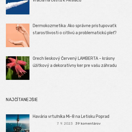
vracia na cestu k Mesiacu
Dermokozmetika: Ako správne pristupovať k
starostlivosti o citlivú a problematickú pleť?
Orech lieskový Červený LAMBERTA – krásny
úžitkový a dekoratívny ker pre vašu záhradu
NAJČÍTANEJŠIE
Havária vrtuľníka Mi-8 na Letisku Poprad
7. 9. 2023
39 komentárov