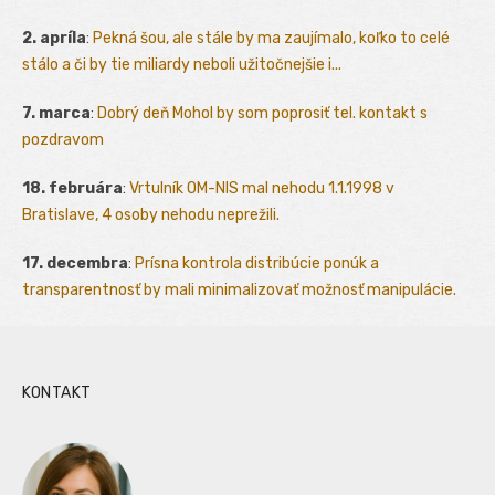
2. apríla
:
Pekná šou, ale stále by ma zaujímalo, koľko to celé
stálo a či by tie miliardy neboli užitočnejšie i...
7. marca
:
Dobrý deň Mohol by som poprosiť tel. kontakt s
pozdravom
18. februára
:
Vrtulník OM-NIS mal nehodu 1.1.1998 v
Bratislave, 4 osoby nehodu neprežili.
17. decembra
:
Prísna kontrola distribúcie ponúk a
transparentnosť by mali minimalizovať možnosť manipulácie.
KONTAKT