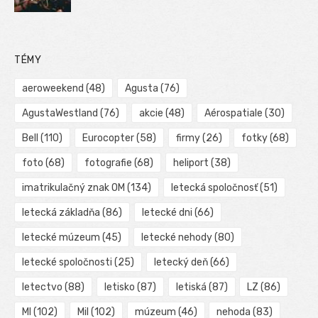
TÉMY
aeroweekend
(48)
Agusta
(76)
AgustaWestland
(76)
akcie
(48)
Aérospatiale
(30)
Bell
(110)
Eurocopter
(58)
firmy
(26)
fotky
(68)
foto
(68)
fotografie
(68)
heliport
(38)
imatrikulačný znak OM
(134)
letecká spoločnosť
(51)
letecká základňa
(86)
letecké dni
(66)
letecké múzeum
(45)
letecké nehody
(80)
letecké spoločnosti
(25)
letecký deň
(66)
letectvo
(88)
letisko
(87)
letiská
(87)
LZ
(86)
MI
(102)
Mil
(102)
múzeum
(46)
nehoda
(83)