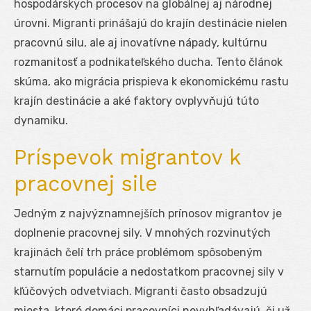
hospodárskych procesov na globálnej aj národnej
úrovni. Migranti prinášajú do krajín destinácie nielen
pracovnú silu, ale aj inovatívne nápady, kultúrnu
rozmanitosť a podnikateľského ducha. Tento článok
skúma, ako migrácia prispieva k ekonomickému rastu
krajín destinácie a aké faktory ovplyvňujú túto
dynamiku.
Príspevok migrantov k
pracovnej sile
Jedným z najvýznamnejších prínosov migrantov je
doplnenie pracovnej sily. V mnohých rozvinutých
krajinách čelí trh práce problémom spôsobeným
starnutím populácie a nedostatkom pracovnej sily v
kľúčových odvetviach. Migranti často obsadzujú
miesta, ktoré domáci pracovníci nevyhľadávajú, či už