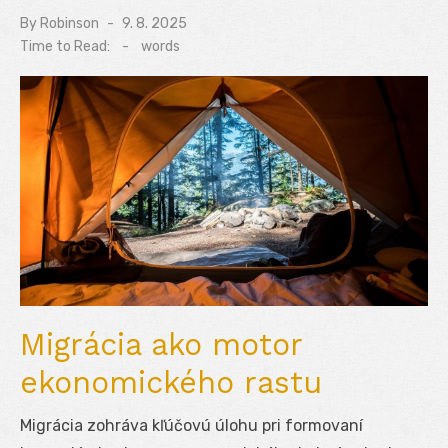
By
Robinson
Posted
9. 8. 2025
on
Time to Read:
-
words
Migrácia ako motor
ekonomického rastu
Migrácia zohráva kľúčovú úlohu pri formovaní