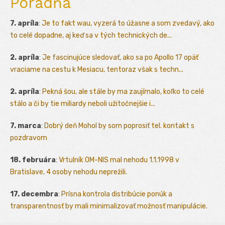
Poradňa
7. apríla
:
Je to fakt wau, vyzerá to úžasne a som zvedavý, ako
to celé dopadne, aj keď sa v tých technických de...
2. apríla
:
Je fascinujúce sledovať, ako sa po Apollo 17 opäť
vraciame na cestu k Mesiacu, tentoraz však s techn...
2. apríla
:
Pekná šou, ale stále by ma zaujímalo, koľko to celé
stálo a či by tie miliardy neboli užitočnejšie i...
7. marca
:
Dobrý deň Mohol by som poprosiť tel. kontakt s
pozdravom
18. februára
:
Vrtulník OM-NIS mal nehodu 1.1.1998 v
Bratislave, 4 osoby nehodu neprežili.
17. decembra
:
Prísna kontrola distribúcie ponúk a
transparentnosť by mali minimalizovať možnosť manipulácie.