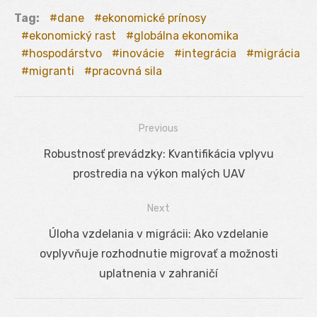
Tag:
dane
ekonomické prínosy
ekonomický rast
globálna ekonomika
hospodárstvo
inovácie
integrácia
migrácia
migranti
pracovná sila
Previous
Navigácia
Previous
Robustnosť prevádzky: Kvantifikácia vplyvu
v
post:
prostredia na výkon malých UAV
článku
Next
Next
Úloha vzdelania v migrácii: Ako vzdelanie
post:
ovplyvňuje rozhodnutie migrovať a možnosti
uplatnenia v zahraničí