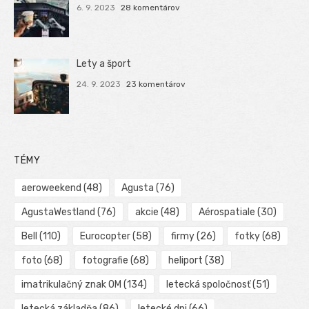
6. 9. 2023
28 komentárov
Lety a šport
24. 9. 2023
23 komentárov
TÉMY
aeroweekend
(48)
Agusta
(76)
AgustaWestland
(76)
akcie
(48)
Aérospatiale
(30)
Bell
(110)
Eurocopter
(58)
firmy
(26)
fotky
(68)
foto
(68)
fotografie
(68)
heliport
(38)
imatrikulačný znak OM
(134)
letecká spoločnosť
(51)
letecká základňa
(86)
letecké dni
(66)