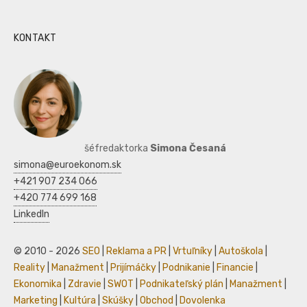
KONTAKT
šéfredaktorka
Simona Česaná
simona@euroekonom.sk
+421 907 234 066
+420 774 699 168
LinkedIn
© 2010 - 2026
SEO
|
Reklama a PR
|
Vrtuľníky
|
Autoškola
|
Reality
|
Manažment
|
Prijímáčky
|
Podnikanie
|
Financie
|
Ekonomika
|
Zdravie
|
SWOT
|
Podnikateľský plán
|
Manažment
|
Marketing
|
Kultúra
|
Skúšky
|
Obchod
|
Dovolenka