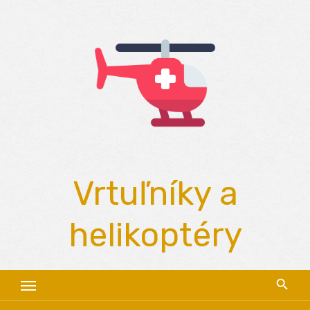
Skip
to
content
Vrtuľníky a
helikoptéry