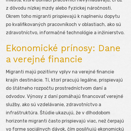
z dôvodu nízkej mzdy alebo fyzickej náročnosti.
Okrem toho migranti prispievajú k naplneniu dopytu
po kvalifikovaných pracovníkoch v oblastiach, ako sú
zdravotníctvo, informačné technológie a inžinierstvo.
Ekonomické prínosy: Dane
a verejné financie
Migranti majú pozitívny vplyv na verejné financie
krajín destinácie. Tí, ktorí pracujú legálne, prispievajú
do štátneho rozpočtu prostredníctvom daní a
odvodov. Výnosy z daní pomáhajú financovať verejné
služby, ako sú vzdelávanie, zdravotníctvo a
infraštruktúra. Štúdie ukazujú, že v dlhodobom
horizonte migranti často prispievajú viac, než čerpajú
vo forme sociálnych dávok, čím posilňujú ekonomickú