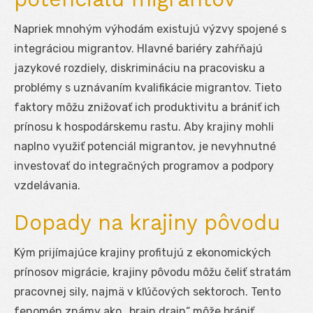
Napriek mnohým výhodám existujú výzvy spojené s
integráciou migrantov. Hlavné bariéry zahŕňajú
jazykové rozdiely, diskrimináciu na pracovisku a
problémy s uznávaním kvalifikácie migrantov. Tieto
faktory môžu znižovať ich produktivitu a brániť ich
prínosu k hospodárskemu rastu. Aby krajiny mohli
naplno využiť potenciál migrantov, je nevyhnutné
investovať do integračných programov a podpory
vzdelávania.
Dopady na krajiny pôvodu
Kým prijímajúce krajiny profitujú z ekonomických
prínosov migrácie, krajiny pôvodu môžu čeliť stratám
pracovnej sily, najmä v kľúčových sektoroch. Tento
fenomén známy ako „brain drain“ môže brániť