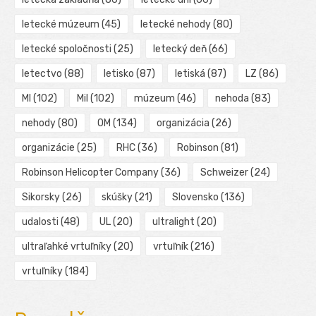
letecké múzeum
(45)
letecké nehody
(80)
letecké spoločnosti
(25)
letecký deň
(66)
letectvo
(88)
letisko
(87)
letiská
(87)
LZ
(86)
MI
(102)
Mil
(102)
múzeum
(46)
nehoda
(83)
nehody
(80)
OM
(134)
organizácia
(26)
organizácie
(25)
RHC
(36)
Robinson
(81)
Robinson Helicopter Company
(36)
Schweizer
(24)
Sikorsky
(26)
skúšky
(21)
Slovensko
(136)
udalosti
(48)
UL
(20)
ultralight
(20)
ultraľahké vrtuľníky
(20)
vrtuľník
(216)
vrtuľníky
(184)