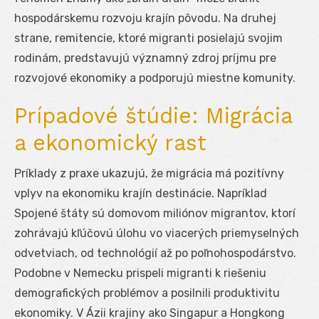
hospodárskemu rozvoju krajín pôvodu. Na druhej
strane, remitencie, ktoré migranti posielajú svojim
rodinám, predstavujú významný zdroj príjmu pre
rozvojové ekonomiky a podporujú miestne komunity.
Prípadové štúdie: Migrácia
a ekonomický rast
Príklady z praxe ukazujú, že migrácia má pozitívny
vplyv na ekonomiku krajín destinácie. Napríklad
Spojené štáty sú domovom miliónov migrantov, ktorí
zohrávajú kľúčovú úlohu vo viacerých priemyselných
odvetviach, od technológií až po poľnohospodárstvo.
Podobne v Nemecku prispeli migranti k riešeniu
demografických problémov a posilnili produktivitu
ekonomiky. V Ázii krajiny ako Singapur a Hongkong