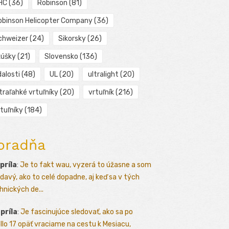
HC
(36)
Robinson
(81)
obinson Helicopter Company
(36)
chweizer
(24)
Sikorsky
(26)
kúšky
(21)
Slovensko
(136)
alosti
(48)
UL
(20)
ultralight
(20)
traľahké vrtuľníky
(20)
vrtuľník
(216)
tuľníky
(184)
oradňa
apríla
:
Je to fakt wau, vyzerá to úžasne a som
davý, ako to celé dopadne, aj keď sa v tých
hnických de...
apríla
:
Je fascinujúce sledovať, ako sa po
llo 17 opäť vraciame na cestu k Mesiacu,