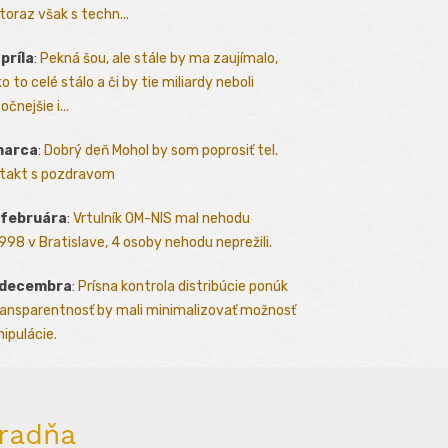
toraz však s techn...
apríla
:
Pekná šou, ale stále by ma zaujímalo,
o to celé stálo a či by tie miliardy neboli
očnejšie i...
marca
:
Dobrý deň Mohol by som poprosiť tel.
takt s pozdravom
 februára
:
Vrtulník OM-NIS mal nehodu
.1998 v Bratislave, 4 osoby nehodu neprežili.
 decembra
:
Prísna kontrola distribúcie ponúk
ransparentnosť by mali minimalizovať možnosť
ipulácie.
radňa