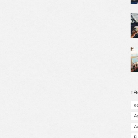
TÉ
a
A
A
E