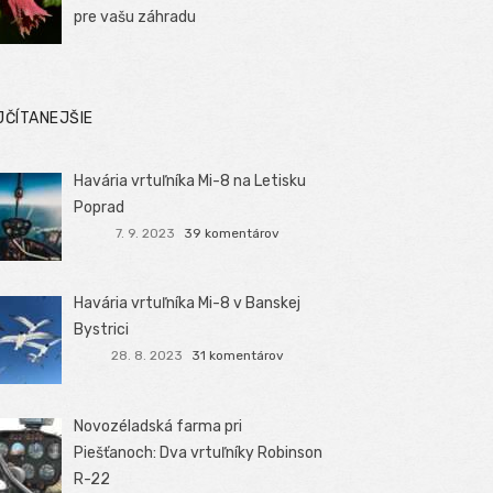
pre vašu záhradu
JČÍTANEJŠIE
Havária vrtuľníka Mi-8 na Letisku
Poprad
7. 9. 2023
39 komentárov
Havária vrtuľníka Mi-8 v Banskej
Bystrici
28. 8. 2023
31 komentárov
Novozéladská farma pri
Piešťanoch: Dva vrtuľníky Robinson
R-22