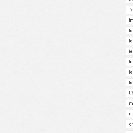
f
i
l
l
l
l
l
l
L
m
n
o