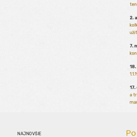
ten
2. 
koľk
užit
7. 
kon
18.
1.1
17.
a t
man
Po
NAJNOVŠIE