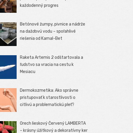
každodenný progres
Betónové žumpy, pivnice a nádrže
na dažďovú vodu – spoľahlivé
riešenia od Kamal-Bet
Raketa Artemis 2 odštartovala a
ľudstvo sa vracia na cestu k
Mesiacu
Dermokozmetika: Ako správne
pristupovať k starostlivosti o
citlivú a problematickú pleť?
Orech lieskový Červený LAMBERTA
– krásny úžitkový a dekoratívny ker