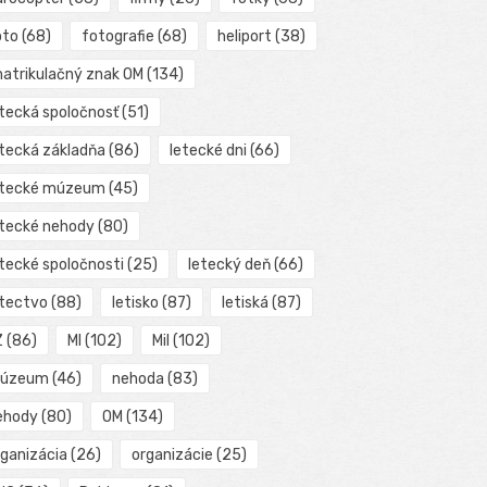
oto
(68)
fotografie
(68)
heliport
(38)
matrikulačný znak OM
(134)
etecká spoločnosť
(51)
etecká základňa
(86)
letecké dni
(66)
etecké múzeum
(45)
etecké nehody
(80)
etecké spoločnosti
(25)
letecký deň
(66)
etectvo
(88)
letisko
(87)
letiská
(87)
Z
(86)
MI
(102)
Mil
(102)
úzeum
(46)
nehoda
(83)
ehody
(80)
OM
(134)
rganizácia
(26)
organizácie
(25)