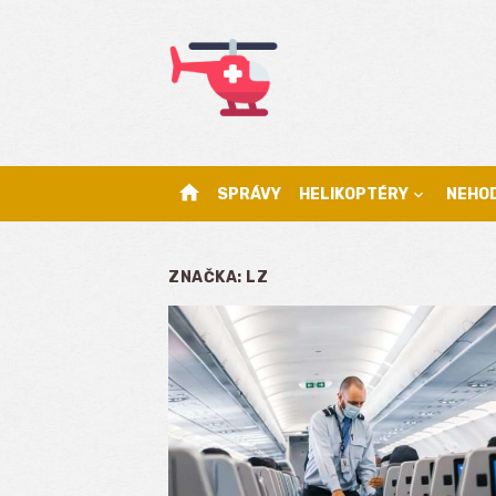
Skip
to
content
home
SPRÁVY
HELIKOPTÉRY
NEHO
ZNAČKA:
LZ