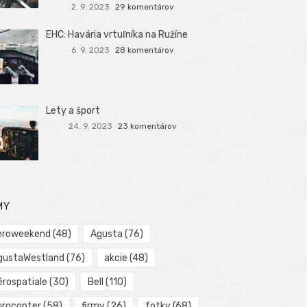
2. 9. 2023
29 komentárov
EHC: Havária vrtuľníka na Ružíne
6. 9. 2023
28 komentárov
Lety a šport
24. 9. 2023
23 komentárov
MY
eroweekend
(48)
Agusta
(76)
gustaWestland
(76)
akcie
(48)
érospatiale
(30)
Bell
(110)
urocopter
(58)
firmy
(26)
fotky
(68)