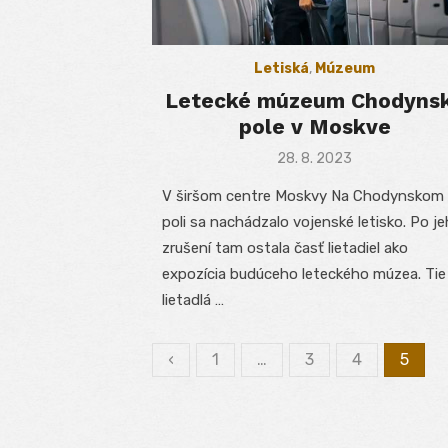
Letiská
,
Múzeum
Letecké múzeum Chodyns
pole v Moskve
Posted
28. 8. 2023
on
V širšom centre Moskvy Na Chodynskom
poli sa nachádzalo vojenské letisko. Po j
zrušení tam ostala časť lietadiel ako
expozícia budúceho leteckého múzea. Tie
lietadlá …
‹
1
…
3
4
5
Stránkovanie
príspevkov