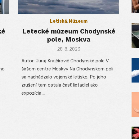
Letiská
,
Múzeum
ké
Letecké múzeum Chodynské
pole, Moskva
Posted
28. 8. 2023
on
Autor: Juraj Krajčírovič Chodynské pole V
eho
širšom centre Moskvy Na Chodynskom poli
sa nachádzalo vojenské letisko. Po jeho
zrušení tam ostala časť lietadiel ako
expozícia …