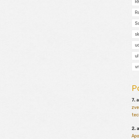
R
R
S
s
ud
ul
vr
P
7. 
zve
tec
2. 
Apo