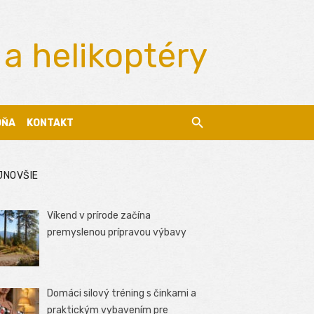
 a helikoptéry
DŇA
KONTAKT
JNOVŠIE
Víkend v prírode začína
premyslenou prípravou výbavy
Domáci silový tréning s činkami a
praktickým vybavením pre