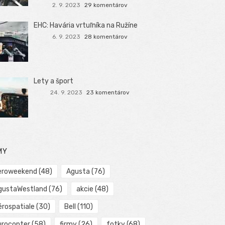
2. 9. 2023
29 komentárov
EHC: Havária vrtuľníka na Ružíne
6. 9. 2023
28 komentárov
Lety a šport
24. 9. 2023
23 komentárov
MY
eroweekend
(48)
Agusta
(76)
gustaWestland
(76)
akcie
(48)
érospatiale
(30)
Bell
(110)
urocopter
(58)
firmy
(26)
fotky
(68)