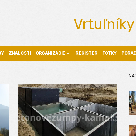
Vrtuľníky
DY
ZNALOSTI
ORGANIZÁCIE
REGISTER
FOTKY
PORA
NA