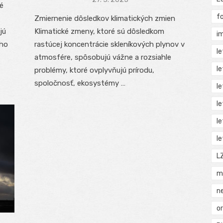
ké
on
f
Zmiernenie dôsledkov klimatických zmien
jú
Klimatické zmeny, ktoré sú dôsledkom
i
ého
rastúcej koncentrácie skleníkových plynov v
l
atmosfére, spôsobujú vážne a rozsiahle
l
problémy, ktoré ovplyvňujú prírodu,
spoločnosť, ekosystémy …
l
l
l
l
L
m
n
o