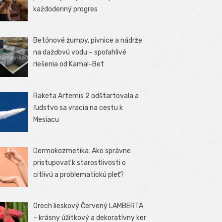
každodenný progres
Betónové žumpy, pivnice a nádrže
na dažďovú vodu – spoľahlivé
riešenia od Kamal-Bet
Raketa Artemis 2 odštartovala a
ľudstvo sa vracia na cestu k
Mesiacu
Dermokozmetika: Ako správne
pristupovať k starostlivosti o
citlivú a problematickú pleť?
Orech lieskový Červený LAMBERTA
– krásny úžitkový a dekoratívny ker