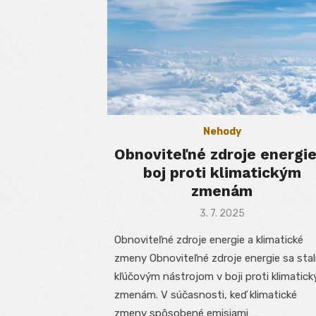
Nehody
Obnoviteľné zdroje energie
boj proti klimatickým
zmenám
Posted
3. 7. 2025
on
Obnoviteľné zdroje energie a klimatické
zmeny Obnoviteľné zdroje energie sa stal
kľúčovým nástrojom v boji proti klimatic
zmenám. V súčasnosti, keď klimatické
zmeny spôsobené emisiami …