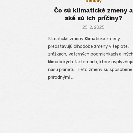
Nehody
Čo sú klimatické zmeny a
aké sú ich príčiny?
Posted
25. 2. 2025
on
Klimatické zmeny Klimatické zmeny
predstavujú dlhodobé zmeny v teplote,
zrážkach, veterných podmienkach a inýc
klimatických faktoroach, ktoré ovplyvňuj
našu planétu. Tieto zmeny sú spôsobené
prírodnými …