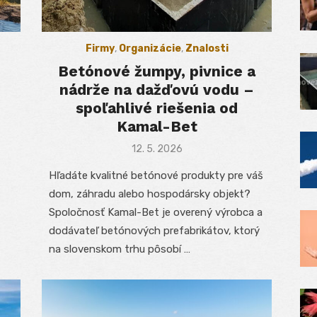
Firmy
,
Organizácie
,
Znalosti
Betónové žumpy, pivnice a
nádrže na dažďovú vodu –
spoľahlivé riešenia od
Kamal-Bet
Posted
12. 5. 2026
on
Hľadáte kvalitné betónové produkty pre váš
dom, záhradu alebo hospodársky objekt?
Spoločnosť Kamal-Bet je overený výrobca a
dodávateľ betónových prefabrikátov, ktorý
na slovenskom trhu pôsobí …