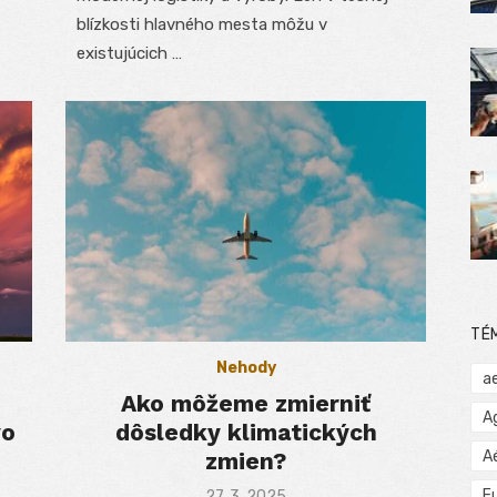
blízkosti hlavného mesta môžu v
existujúcich …
TÉ
Nehody
a
Ako môžeme zmierniť
A
vo
dôsledky klimatických
zmien?
A
E
Posted
27. 3. 2025