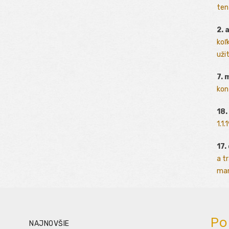
ten
2. 
koľk
užit
7. 
kon
18.
1.1
17.
a t
man
Po
NAJNOVŠIE