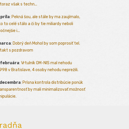
toraz však s techn...
apríla
:
Pekná šou, ale stále by ma zaujímalo,
o to celé stálo a či by tie miliardy neboli
očnejšie i...
marca
:
Dobrý deň Mohol by som poprosiť tel.
takt s pozdravom
 februára
:
Vrtulník OM-NIS mal nehodu
.1998 v Bratislave, 4 osoby nehodu neprežili.
 decembra
:
Prísna kontrola distribúcie ponúk
ransparentnosť by mali minimalizovať možnosť
ipulácie.
radňa