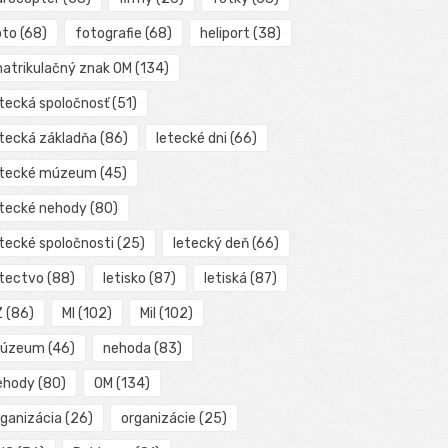
oto
(68)
fotografie
(68)
heliport
(38)
matrikulačný znak OM
(134)
etecká spoločnosť
(51)
etecká základňa
(86)
letecké dni
(66)
etecké múzeum
(45)
etecké nehody
(80)
etecké spoločnosti
(25)
letecký deň
(66)
etectvo
(88)
letisko
(87)
letiská
(87)
Z
(86)
MI
(102)
Mil
(102)
úzeum
(46)
nehoda
(83)
ehody
(80)
OM
(134)
rganizácia
(26)
organizácie
(25)