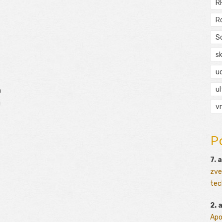
R
R
S
s
ud
ul
h
ú
vr
P
7. 
zve
tec
2. 
Apo