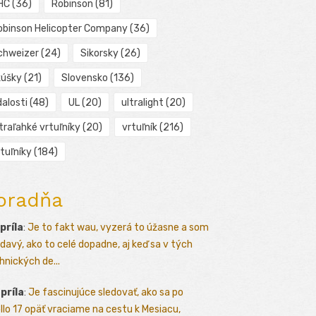
HC
(36)
Robinson
(81)
obinson Helicopter Company
(36)
chweizer
(24)
Sikorsky
(26)
kúšky
(21)
Slovensko
(136)
alosti
(48)
UL
(20)
ultralight
(20)
traľahké vrtuľníky
(20)
vrtuľník
(216)
tuľníky
(184)
oradňa
apríla
:
Je to fakt wau, vyzerá to úžasne a som
davý, ako to celé dopadne, aj keď sa v tých
hnických de...
apríla
:
Je fascinujúce sledovať, ako sa po
llo 17 opäť vraciame na cestu k Mesiacu,