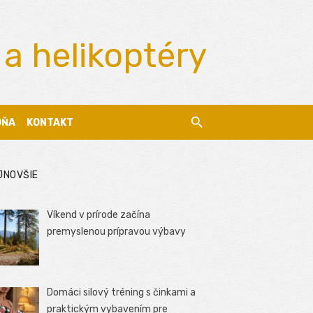
 a helikoptéry
DŇA
KONTAKT
JNOVŠIE
Víkend v prírode začína
premyslenou prípravou výbavy
Domáci silový tréning s činkami a
praktickým vybavením pre