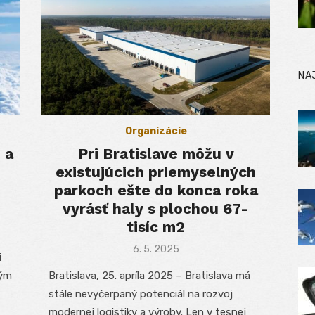
NA
Organizácie
 a
Pri Bratislave môžu v
existujúcich priemyselných
parkoch ešte do konca roka
vyrásť haly s plochou 67-
tisíc m2
Posted
6. 5. 2025
i
on
kým
Bratislava, 25. apríla 2025 – Bratislava má
stále nevyčerpaný potenciál na rozvoj
modernej logistiky a výroby. Len v tesnej