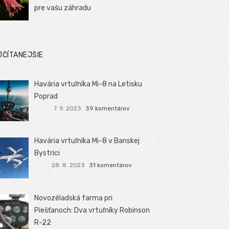
pre vašu záhradu
JČÍTANEJŠIE
Havária vrtuľníka Mi-8 na Letisku
Poprad
7. 9. 2023
39 komentárov
Havária vrtuľníka Mi-8 v Banskej
Bystrici
28. 8. 2023
31 komentárov
Novozéladská farma pri
Piešťanoch: Dva vrtuľníky Robinson
R-22