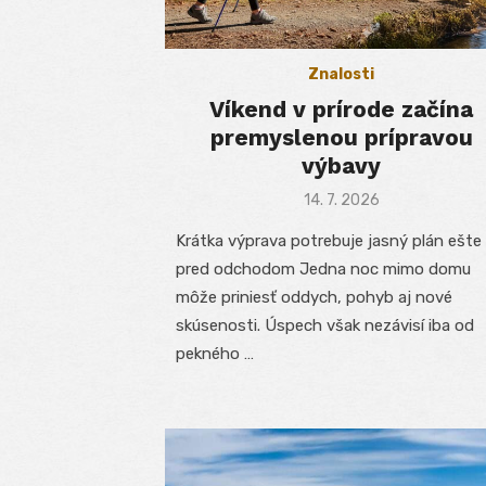
Znalosti
Víkend v prírode začína
premyslenou prípravou
výbavy
Posted
14. 7. 2026
on
Krátka výprava potrebuje jasný plán ešte
pred odchodom Jedna noc mimo domu
môže priniesť oddych, pohyb aj nové
skúsenosti. Úspech však nezávisí iba od
pekného …