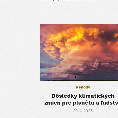
Nehody
Dôsledky klimatických
zmien pre planétu a ľudst
Posted
20. 4. 2025
on