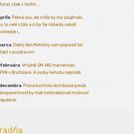
toraz však s techn...
apríla
:
Pekná šou, ale stále by ma zaujímalo,
o to celé stálo a či by tie miliardy neboli
očnejšie i...
marca
:
Dobrý deň Mohol by som poprosiť tel.
takt s pozdravom
 februára
:
Vrtulník OM-NIS mal nehodu
.1998 v Bratislave, 4 osoby nehodu neprežili.
 decembra
:
Prísna kontrola distribúcie ponúk
ransparentnosť by mali minimalizovať možnosť
ipulácie.
radňa