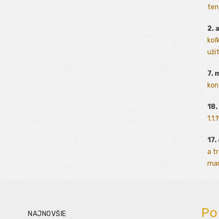
ten
2. 
koľk
užit
7. 
kon
18.
1.1
17.
a t
man
Po
NAJNOVŠIE