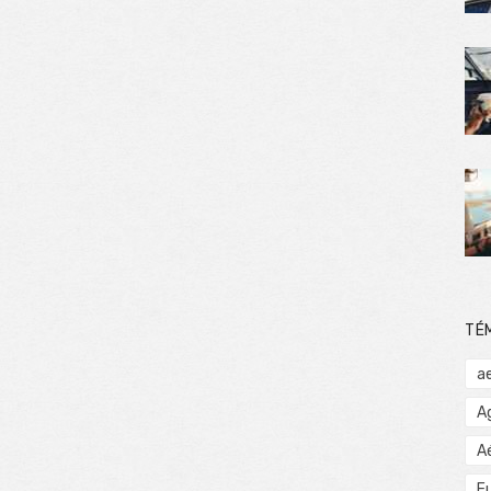
TÉ
a
A
A
E