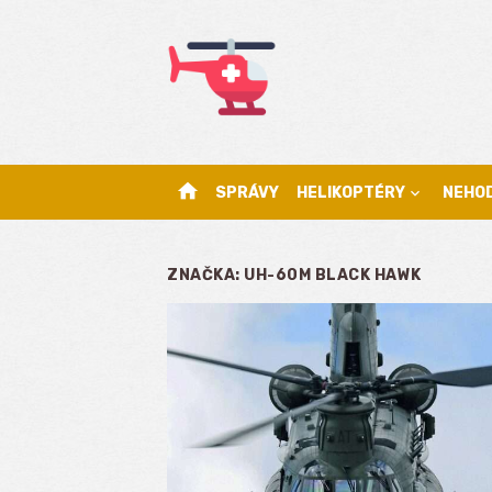
Skip
to
content
home
SPRÁVY
HELIKOPTÉRY
NEHO
ZNAČKA:
UH-60M BLACK HAWK