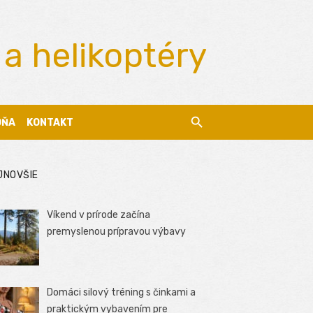
 a helikoptéry
DŇA
KONTAKT
JNOVŠIE
Víkend v prírode začína
premyslenou prípravou výbavy
Domáci silový tréning s činkami a
praktickým vybavením pre