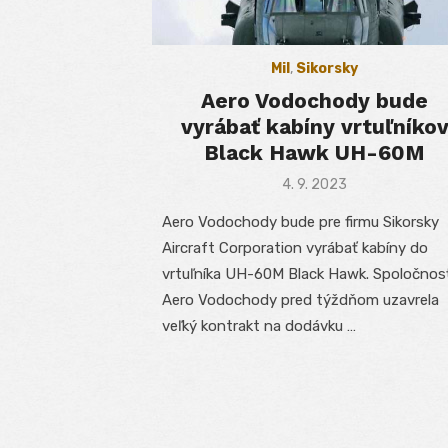
Mil
,
Sikorsky
Aero Vodochody bude
vyrábať kabíny vrtuľníko
Black Hawk UH-60M
Posted
4. 9. 2023
on
Aero Vodochody bude pre firmu Sikorsky
Aircraft Corporation vyrábať kabíny do
vrtuľníka UH-60M Black Hawk. Spoločnos
Aero Vodochody pred týždňom uzavrela
veľký kontrakt na dodávku …