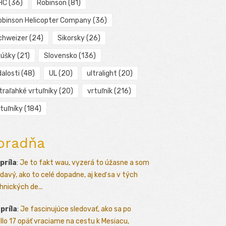
HC
(36)
Robinson
(81)
obinson Helicopter Company
(36)
chweizer
(24)
Sikorsky
(26)
kúšky
(21)
Slovensko
(136)
alosti
(48)
UL
(20)
ultralight
(20)
traľahké vrtuľníky
(20)
vrtuľník
(216)
tuľníky
(184)
oradňa
apríla
:
Je to fakt wau, vyzerá to úžasne a som
davý, ako to celé dopadne, aj keď sa v tých
hnických de...
apríla
:
Je fascinujúce sledovať, ako sa po
llo 17 opäť vraciame na cestu k Mesiacu,