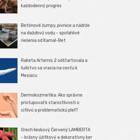
každodenný progres
Betónové žumpy, pivnice a nádrže
na dažďovú vodu – spoľahlivé
riešenia od Kamal-Bet
Raketa Artemis 2 odštartovala a
ľudstvo sa vracia na cestu k
Mesiacu
Dermokozmetika: Ako správne
pristupovať k starostlivosti o
citlivú a problematickú pleť?
Orech lieskový Červený LAMBERTA
– krásny úžitkový a dekoratívny ker