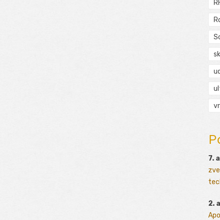
R
R
S
s
ud
ul
vr
P
7. 
zve
tec
2. 
Apo