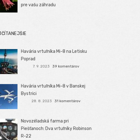
pre vašu záhradu
JČÍTANEJŠIE
Havária vrtuľníka Mi-8 na Letisku
Poprad
7. 9. 2023
39 komentárov
Havária vrtuľníka Mi-8 v Banskej
Bystrici
28. 8. 2023
31 komentárov
Novozéladská farma pri
Piešťanoch: Dva vrtuľníky Robinson
R-22