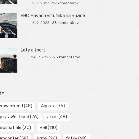
2. 9. 2023
29 komentárov
EHC: Havária vrtuľníka na Ružíne
6. 9. 2023
28 komentárov
Lety a šport
24. 9. 2023
23 komentárov
MY
eroweekend
(48)
Agusta
(76)
gustaWestland
(76)
akcie
(48)
érospatiale
(30)
Bell
(110)
urocopter
(58)
firmy
(26)
fotky
(68)