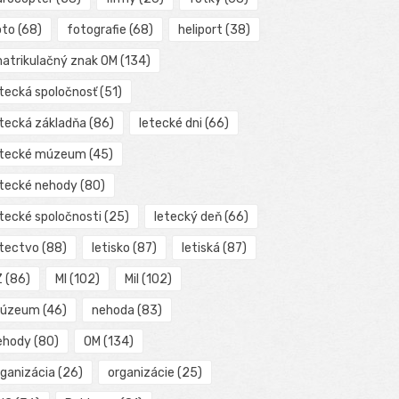
oto
(68)
fotografie
(68)
heliport
(38)
matrikulačný znak OM
(134)
etecká spoločnosť
(51)
etecká základňa
(86)
letecké dni
(66)
etecké múzeum
(45)
etecké nehody
(80)
etecké spoločnosti
(25)
letecký deň
(66)
etectvo
(88)
letisko
(87)
letiská
(87)
Z
(86)
MI
(102)
Mil
(102)
úzeum
(46)
nehoda
(83)
ehody
(80)
OM
(134)
rganizácia
(26)
organizácie
(25)