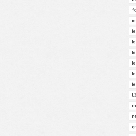
f
i
l
l
l
l
l
l
L
m
n
o