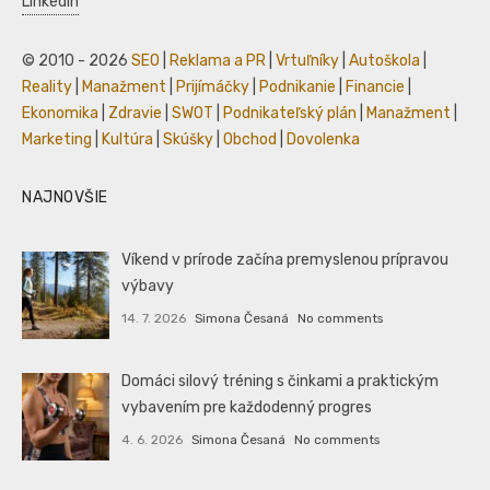
LinkedIn
© 2010 - 2026
SEO
|
Reklama a PR
|
Vrtuľníky
|
Autoškola
|
Reality
|
Manažment
|
Prijímáčky
|
Podnikanie
|
Financie
|
Ekonomika
|
Zdravie
|
SWOT
|
Podnikateľský plán
|
Manažment
|
Marketing
|
Kultúra
|
Skúšky
|
Obchod
|
Dovolenka
NAJNOVŠIE
Víkend v prírode začína premyslenou prípravou
výbavy
14. 7. 2026
Simona Česaná
No comments
Domáci silový tréning s činkami a praktickým
vybavením pre každodenný progres
4. 6. 2026
Simona Česaná
No comments