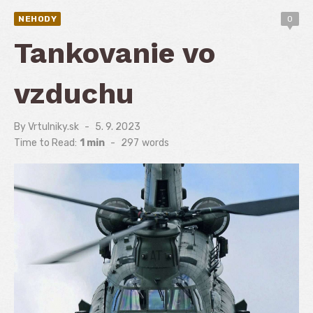
NEHODY
0
Tankovanie vo
vzduchu
By
Vrtulniky.sk
Posted
5. 9. 2023
on
Time to Read:
1 min
-
297
words