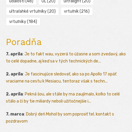
udalosti
(48)
UL
(20)
ultralight
(20)
ultraľahké vrtuľníky
(20)
vrtuľník
(216)
vrtuľníky
(184)
Poradňa
7. apríla
:
Je to fakt wau, vyzerá to úžasne a som zvedavý, ako
to celé dopadne, aj keď sa v tých technických de...
2. apríla
:
Je fascinujúce sledovať, ako sa po Apollo 17 opäť
vraciame na cestu k Mesiacu, tentoraz však s techn...
2. apríla
:
Pekná šou, ale stále by ma zaujímalo, koľko to celé
stálo a či by tie miliardy neboli užitočnejšie i...
7. marca
:
Dobrý deň Mohol by som poprosiť tel. kontakt s
pozdravom