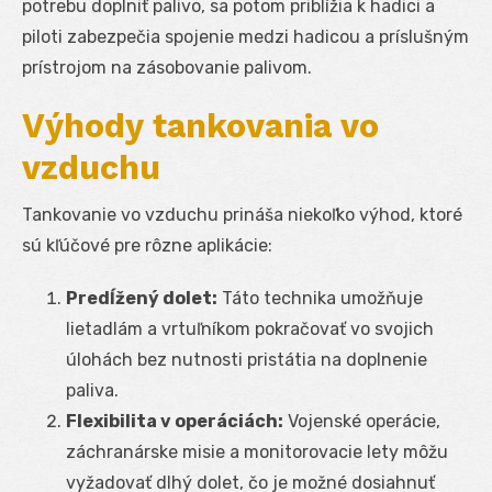
potrebu doplniť palivo, sa potom priblížia k hadici a
piloti zabezpečia spojenie medzi hadicou a príslušným
prístrojom na zásobovanie palivom.
Výhody tankovania vo
vzduchu
Tankovanie vo vzduchu prináša niekoľko výhod, ktoré
sú kľúčové pre rôzne aplikácie:
Predĺžený dolet:
Táto technika umožňuje
lietadlám a vrtuľníkom pokračovať vo svojich
úlohách bez nutnosti pristátia na doplnenie
paliva.
Flexibilita v operáciách:
Vojenské operácie,
záchranárske misie a monitorovacie lety môžu
vyžadovať dlhý dolet, čo je možné dosiahnuť