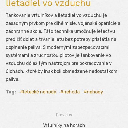
lietadiel vo vzduchu
Tankovanie vrtuľníkov a lietadiel vo vzduchu je
zásadným prvkom pre dlhé misie, vojenské operácie a
záchranné akcie. Táto technika umožňuje letectvu
predĺžiť dolet a trvanie letu bez potreby pristátia na
doplnenie paliva. S modernými zabezpečovacími
systémami a zručnosťou pilotov je tankovanie vo
vzduchu dôležitým nástrojom pre pokračovanie v
úlohách, ktoré by inak boli obmedzené nedostatkom
paliva.
Tag:
letecké nehody
nehoda
nehody
Previous
Navigácia
Previous
Vrtuľníky na horách