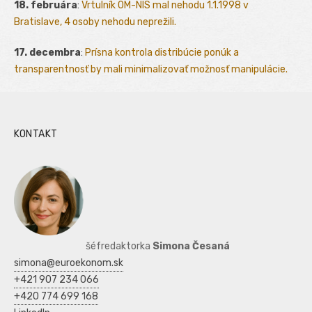
18. februára
:
Vrtulník OM-NIS mal nehodu 1.1.1998 v
Bratislave, 4 osoby nehodu neprežili.
17. decembra
:
Prísna kontrola distribúcie ponúk a
transparentnosť by mali minimalizovať možnosť manipulácie.
KONTAKT
šéfredaktorka
Simona Česaná
simona@euroekonom.sk
+421 907 234 066
+420 774 699 168