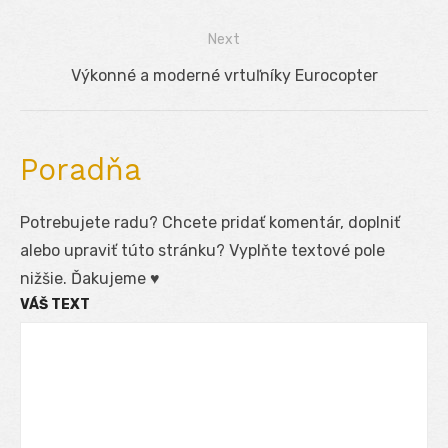
v
post:
Next
článku
Next
Výkonné a moderné vrtuľníky Eurocopter
post:
Poradňa
Potrebujete radu? Chcete pridať komentár, doplniť
alebo upraviť túto stránku? Vyplňte textové pole
nižšie. Ďakujeme ♥
VÁŠ TEXT