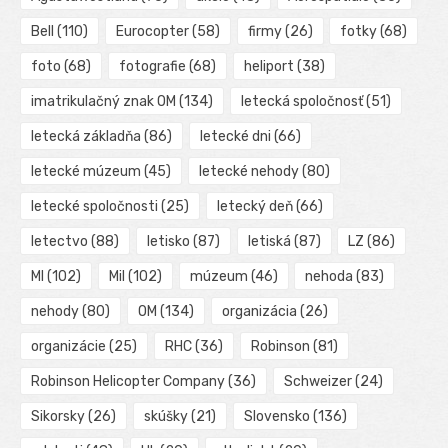
Bell
(110)
Eurocopter
(58)
firmy
(26)
fotky
(68)
foto
(68)
fotografie
(68)
heliport
(38)
imatrikulačný znak OM
(134)
letecká spoločnosť
(51)
letecká základňa
(86)
letecké dni
(66)
letecké múzeum
(45)
letecké nehody
(80)
letecké spoločnosti
(25)
letecký deň
(66)
letectvo
(88)
letisko
(87)
letiská
(87)
LZ
(86)
MI
(102)
Mil
(102)
múzeum
(46)
nehoda
(83)
nehody
(80)
OM
(134)
organizácia
(26)
organizácie
(25)
RHC
(36)
Robinson
(81)
Robinson Helicopter Company
(36)
Schweizer
(24)
Sikorsky
(26)
skúšky
(21)
Slovensko
(136)