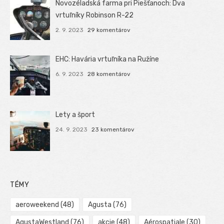
Novozéladská farma pri Piešťanoch: Dva
vrtuľníky Robinson R-22
2. 9. 2023
29 komentárov
EHC: Havária vrtuľníka na Ružíne
6. 9. 2023
28 komentárov
Lety a šport
24. 9. 2023
23 komentárov
TÉMY
aeroweekend
(48)
Agusta
(76)
AgustaWestland
(76)
akcie
(48)
Aérospatiale
(30)