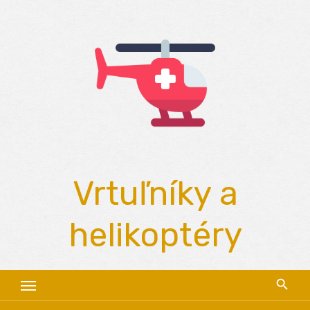
Skip
to
content
Vrtuľníky a
helikoptéry