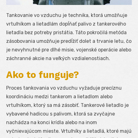
Tankovanie vo vzduchu je technika, ktorá umožňuje
vrtuľníkom a lietadlám dopĺňať palivo z tankerového
lietadla bez potreby pristátia. Táto pokročilá metóda
zásobovania umožňuje predĺžiť dolet a trvanie letu, čo
je nevyhnutné pre dlhé misie, vojenské operácie alebo
záchranné akcie na veľkých vzdialenostiach.
Ako to funguje?
Proces tankovania vo vzduchu vyžaduje precíznu
koordináciu medzi tankerom a lietadlom alebo
vrtuľníkom, ktorý sa má zásobiť. Tankerové lietadlo je
vybavené hadicou s palivom, ktorá sa zvyčajne
nachádza na konci krídla alebo na inom
vyčnievajúcom mieste. Vrtuľníky a lietadlá, ktoré majú