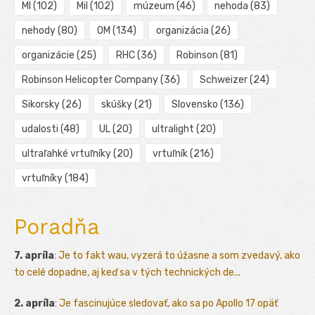
MI
(102)
Mil
(102)
múzeum
(46)
nehoda
(83)
nehody
(80)
OM
(134)
organizácia
(26)
organizácie
(25)
RHC
(36)
Robinson
(81)
Robinson Helicopter Company
(36)
Schweizer
(24)
Sikorsky
(26)
skúšky
(21)
Slovensko
(136)
udalosti
(48)
UL
(20)
ultralight
(20)
ultraľahké vrtuľníky
(20)
vrtuľník
(216)
vrtuľníky
(184)
Poradňa
7. apríla
:
Je to fakt wau, vyzerá to úžasne a som zvedavý, ako
to celé dopadne, aj keď sa v tých technických de...
2. apríla
:
Je fascinujúce sledovať, ako sa po Apollo 17 opäť