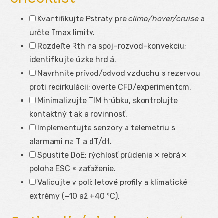
Kvantifikujte P
straty
pre
climb/hover/cruise
a
určte T
max
limity.
Rozdeľte R
th
na spoj–rozvod–konvekciu;
identifikujte úzke hrdlá.
Navrhnite prívod/odvod vzduchu s rezervou
proti recirkulácii; overte CFD/experimentom.
Minimalizujte TIM hrúbku, skontrolujte
kontaktný tlak a rovinnosť.
Implementujte senzory a telemetriu s
alarmami na T a dT/dt.
Spustite DoE: rýchlosť prúdenia × rebrá ×
poloha ESC × zaťaženie.
Validujte v poli: letové profily a klimatické
extrémy (−10 až +40 °C).