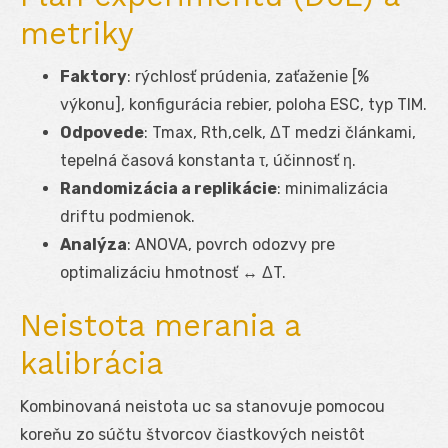
metriky
Faktory
: rýchlosť prúdenia, zaťaženie [%
výkonu], konfigurácia rebier, poloha ESC, typ TIM.
Odpovede
: T
max
, R
th,celk
, ΔT medzi článkami,
tepelná časová konstanta τ, účinnosť η.
Randomizácia a replikácie
: minimalizácia
driftu podmienok.
Analýza
: ANOVA, povrch odozvy pre
optimalizáciu hmotnosť ↔ ΔT.
Neistota merania a
kalibrácia
Kombinovaná neistota u
c
sa stanovuje pomocou
koreňu zo súčtu štvorcov čiastkových neistôt