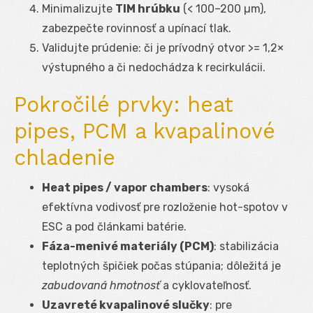
Minimalizujte
TIM hrúbku
(< 100–200 µm),
zabezpečte rovinnosť a upínací tlak.
Validujte prúdenie: či je prívodný otvor >= 1,2×
výstupného a či nedochádza k recirkulácii.
Pokročilé prvky: heat
pipes, PCM a kvapalinové
chladenie
Heat pipes / vapor chambers
: vysoká
efektívna vodivosť pre rozloženie hot-spotov v
ESC a pod článkami batérie.
Fáza-menivé materiály (PCM)
: stabilizácia
teplotných špičiek počas stúpania; dôležitá je
zabudovaná hmotnosť
a cyklovateľnosť.
Uzavreté kvapalinové slučky
: pre