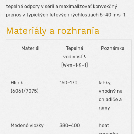
tepelné odpory v sérii a maximalizovať konvekčný
prenos v typických letových rýchlostiach 5–40 m·s
−1
.
Materiály a rozhrania
Materiál
Tepelná
Poznámka
vodivosť λ
[W·m
−1
·K
−1
]
Hliník
150–170
ľahký,
(6061/7075)
vhodný na
chladiče a
rámy
Medené vložky
380–400
heat
spreader,