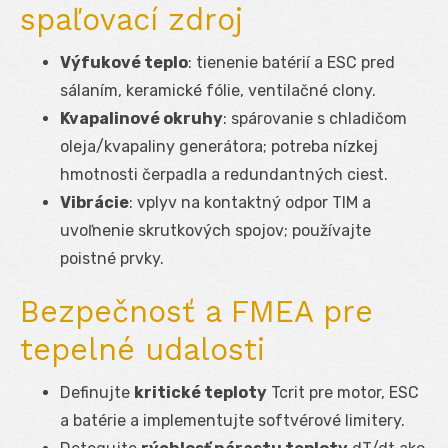
spaľovací zdroj
Výfukové teplo
: tienenie batérií a ESC pred
sálaním, keramické fólie, ventilačné clony.
Kvapalinové okruhy
: spárovanie s chladičom
oleja/kvapaliny generátora; potreba nízkej
hmotnosti čerpadla a redundantných ciest.
Vibrácie
: vplyv na kontaktný odpor TIM a
uvoľnenie skrutkových spojov; používajte
poistné prvky.
Bezpečnosť a FMEA pre
tepelné udalosti
Definujte
kritické teploty
T
crit
pre motor, ESC
a batérie a implementujte softvérové limitery.