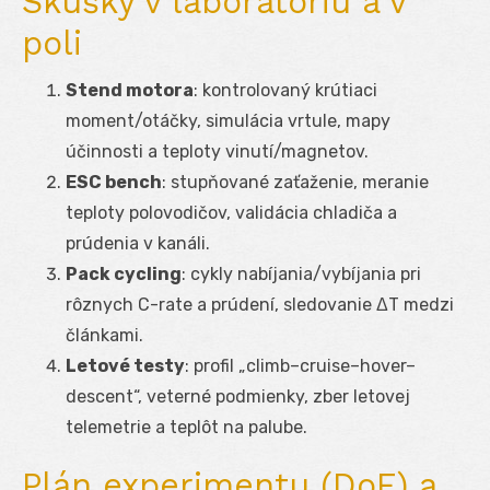
Skúšky v laboratóriu a v
poli
Stend motora
: kontrolovaný krútiaci
moment/otáčky, simulácia vrtule, mapy
účinnosti a teploty vinutí/magnetov.
ESC bench
: stupňované zaťaženie, meranie
teploty polovodičov, validácia chladiča a
prúdenia v kanáli.
Pack cycling
: cykly nabíjania/vybíjania pri
rôznych C-rate a prúdení, sledovanie ΔT medzi
článkami.
Letové testy
: profil „climb–cruise–hover–
descent“, veterné podmienky, zber letovej
telemetrie a teplôt na palube.
Plán experimentu (DoE) a