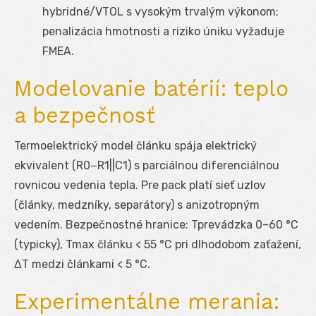
hybridné/VTOL s vysokým trvalým výkonom;
penalizácia hmotnosti a riziko úniku vyžaduje
FMEA.
Modelovanie batérií: teplo
a bezpečnosť
Termoelektrický model článku spája elektrický
ekvivalent (R
0
−R
1
||C
1
) s parciálnou diferenciálnou
rovnicou vedenia tepla. Pre pack platí sieť uzlov
(články, medzníky, separátory) s anizotropným
vedením. Bezpečnostné hranice: T
prevádzka
0–60 °C
(typicky), T
max
článku < 55 °C pri dlhodobom zaťažení,
ΔT medzi článkami < 5 °C.
Experimentálne merania: