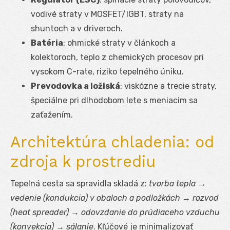
vodivé straty v MOSFET/IGBT, straty na
shuntoch a v driveroch.
Batéria
: ohmické straty v článkoch a
kolektoroch, teplo z chemických procesov pri
vysokom C-rate, riziko tepelného úniku.
Prevodovka a ložiská
: viskózne a trecie straty,
špeciálne pri dlhodobom lete s meniacim sa
zaťažením.
Architektúra chladenia: od
zdroja k prostrediu
Tepelná cesta sa spravidla skladá z:
tvorba tepla →
vedenie (kondukcia) v obaloch a podložkách → rozvod
(heat spreader) → odovzdanie do prúdiaceho vzduchu
(konvekcia) → sálanie
. Kľúčové je minimalizovať