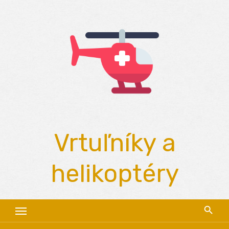
Skip
to
content
Vrtuľníky a
helikoptéry