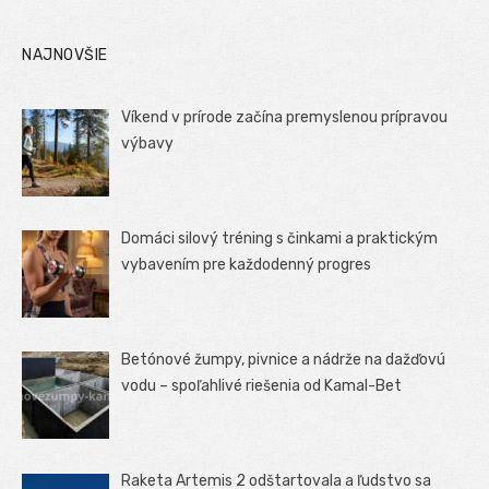
NAJNOVŠIE
Víkend v prírode začína premyslenou prípravou
výbavy
Domáci silový tréning s činkami a praktickým
vybavením pre každodenný progres
Betónové žumpy, pivnice a nádrže na dažďovú
vodu – spoľahlivé riešenia od Kamal-Bet
Raketa Artemis 2 odštartovala a ľudstvo sa