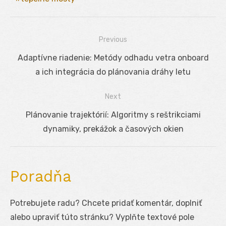
Previous
Navigácia
Previous
Adaptívne riadenie: Metódy odhadu vetra onboard
v
post:
a ich integrácia do plánovania dráhy letu
článku
Next
Next
Plánovanie trajektórií: Algoritmy s reštrikciami
post:
dynamiky, prekážok a časových okien
Poradňa
Potrebujete radu? Chcete pridať komentár, doplniť
alebo upraviť túto stránku? Vyplňte textové pole