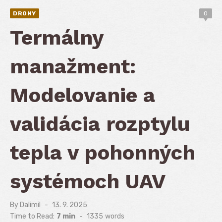
DRONY
0
Termálny
manažment:
Modelovanie a
validácia rozptylu
tepla v pohonných
systémoch UAV
By
Dalimil
Posted
13. 9. 2025
on
Time to Read:
7 min
-
1335
words