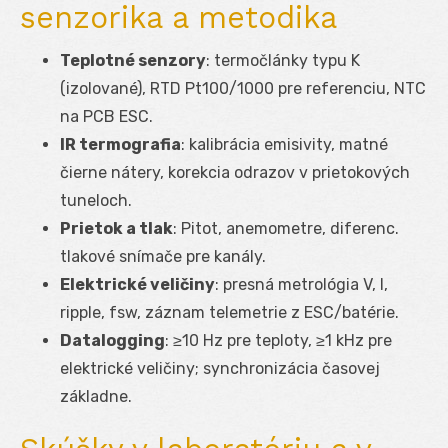
senzorika a metodika
Teplotné senzory
: termočlánky typu K
(izolované), RTD Pt100/1000 pre referenciu, NTC
na PCB ESC.
IR termografia
: kalibrácia emisivity, matné
čierne nátery, korekcia odrazov v prietokových
tuneloch.
Prietok a tlak
: Pitot, anemometre, diferenc.
tlakové snímače pre kanály.
Elektrické veličiny
: presná metrológia V, I,
ripple, f
sw
, záznam telemetrie z ESC/batérie.
Datalogging
: ≥10 Hz pre teploty, ≥1 kHz pre
elektrické veličiny; synchronizácia časovej
základne.