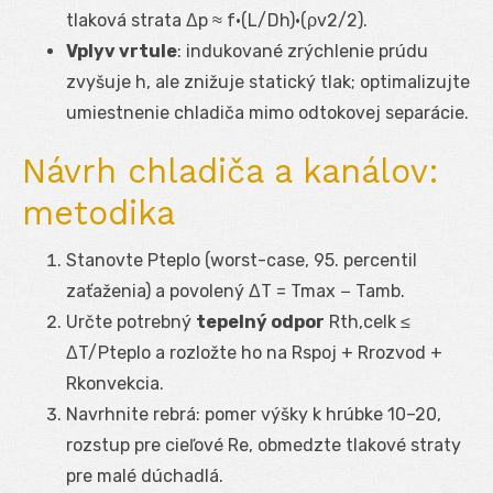
tlaková strata Δp ≈ f·(L/D
h
)·(ρv
2
/2).
Vplyv vrtule
: indukované zrýchlenie prúdu
zvyšuje h, ale znižuje statický tlak; optimalizujte
umiestnenie chladiča mimo odtokovej separácie.
Návrh chladiča a kanálov:
metodika
Stanovte P
teplo
(worst-case, 95. percentil
zaťaženia) a povolený ΔT = T
max
− T
amb
.
Určte potrebný
tepelný odpor
R
th,celk
≤
ΔT/P
teplo
a rozložte ho na R
spoj
+ R
rozvod
+
R
konvekcia
.
Navrhnite rebrá: pomer výšky k hrúbke 10–20,
rozstup pre cieľové Re, obmedzte tlakové straty
pre malé dúchadlá.