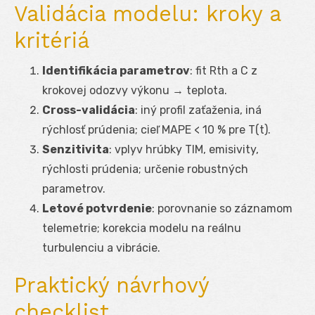
Validácia modelu: kroky a
kritériá
Identifikácia parametrov
: fit R
th
a C z
krokovej odozvy výkonu → teplota.
Cross-validácia
: iný profil zaťaženia, iná
rýchlosť prúdenia; cieľ MAPE < 10 % pre T(t).
Senzitivita
: vplyv hrúbky TIM, emisivity,
rýchlosti prúdenia; určenie robustných
parametrov.
Letové potvrdenie
: porovnanie so záznamom
telemetrie; korekcia modelu na reálnu
turbulenciu a vibrácie.
Praktický návrhový
checklist