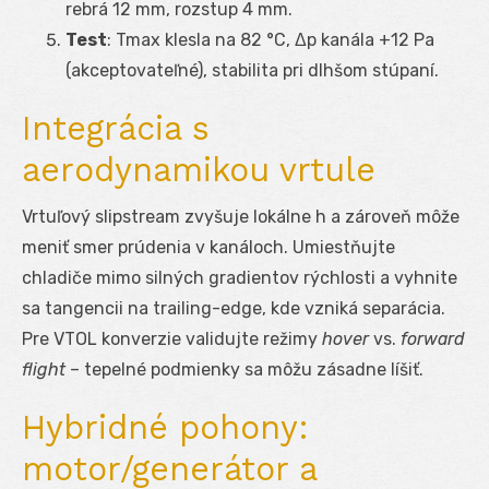
rebrá 12 mm, rozstup 4 mm.
Test
: T
max
klesla na 82 °C, Δp kanála +12 Pa
(akceptovateľné), stabilita pri dlhšom stúpaní.
Integrácia s
aerodynamikou vrtule
Vrtuľový slipstream zvyšuje lokálne h a zároveň môže
meniť smer prúdenia v kanáloch. Umiestňujte
chladiče mimo silných gradientov rýchlosti a vyhnite
sa tangencii na trailing-edge, kde vzniká separácia.
Pre VTOL konverzie validujte režimy
hover
vs.
forward
flight
– tepelné podmienky sa môžu zásadne líšiť.
Hybridné pohony:
motor/generátor a