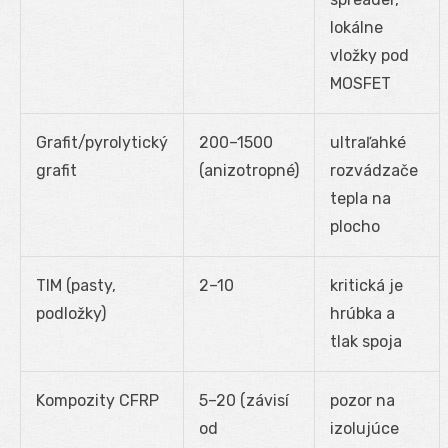
lokálne
vložky pod
MOSFET
Grafit/pyrolytický
200–1500
ultraľahké
grafit
(anizotropné)
rozvádzače
tepla na
plocho
TIM (pasty,
2–10
kritická je
podložky)
hrúbka a
tlak spoja
Kompozity CFRP
5–20 (závisí
pozor na
od
izolujúce