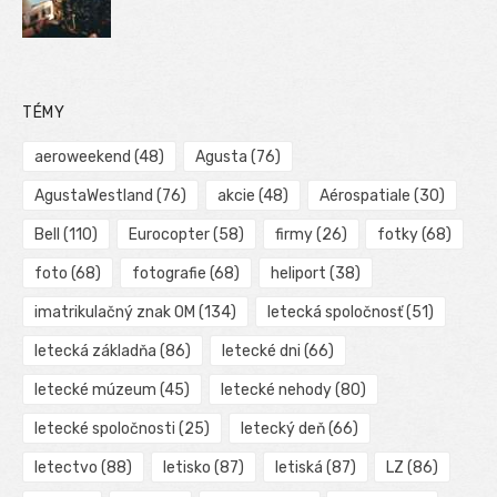
TÉMY
aeroweekend
(48)
Agusta
(76)
AgustaWestland
(76)
akcie
(48)
Aérospatiale
(30)
Bell
(110)
Eurocopter
(58)
firmy
(26)
fotky
(68)
foto
(68)
fotografie
(68)
heliport
(38)
imatrikulačný znak OM
(134)
letecká spoločnosť
(51)
letecká základňa
(86)
letecké dni
(66)
letecké múzeum
(45)
letecké nehody
(80)
letecké spoločnosti
(25)
letecký deň
(66)
letectvo
(88)
letisko
(87)
letiská
(87)
LZ
(86)