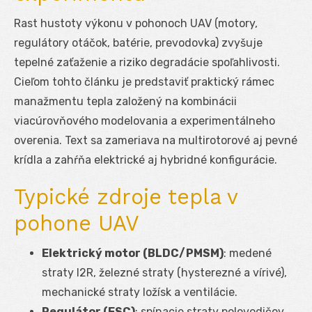
Rast hustoty výkonu v pohonoch UAV (motory,
regulátory otáčok, batérie, prevodovka) zvyšuje
tepelné zaťaženie a riziko degradácie spoľahlivosti.
Cieľom tohto článku je predstaviť praktický rámec
manažmentu tepla založený na kombinácii
viacúrovňového modelovania a experimentálneho
overenia. Text sa zameriava na multirotorové aj pevné
krídla a zahŕňa elektrické aj hybridné konfigurácie.
Typické zdroje tepla v
pohone UAV
Elektrický motor (BLDC/PMSM)
: medené
straty I
2
R, železné straty (hysterezné a vírivé),
mechanické straty ložísk a ventilácie.
Regulátor (ESC)
: spínacie straty polovodičov,