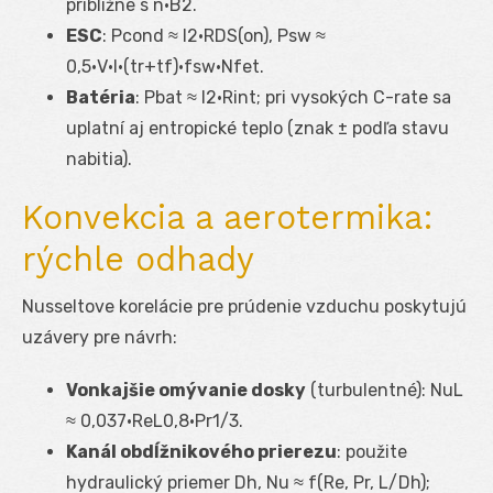
približne s n·B
2
.
ESC
: P
cond
≈ I
2
·R
DS(on)
, P
sw
≈
0,5·V·I·(t
r
+t
f
)·f
sw
·N
fet
.
Batéria
: P
bat
≈ I
2
·R
int
; pri vysokých C-rate sa
uplatní aj entropické teplo (znak ± podľa stavu
nabitia).
Konvekcia a aerotermika:
rýchle odhady
Nusseltove korelácie pre prúdenie vzduchu poskytujú
uzávery pre návrh:
Vonkajšie omývanie dosky
(turbulentné): Nu
L
≈ 0,037·Re
L
0,8
·Pr
1/3
.
Kanál obdĺžnikového prierezu
: použite
hydraulický priemer D
h
, Nu ≈ f(Re, Pr, L/D
h
);