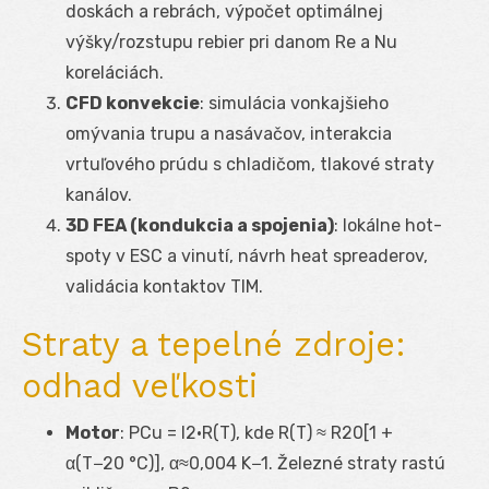
doskách a rebrách, výpočet optimálnej
výšky/rozstupu rebier pri danom Re a Nu
koreláciách.
CFD konvekcie
: simulácia vonkajšieho
omývania trupu a nasávačov, interakcia
vrtuľového prúdu s chladičom, tlakové straty
kanálov.
3D FEA (kondukcia a spojenia)
: lokálne hot-
spoty v ESC a vinutí, návrh heat spreaderov,
validácia kontaktov TIM.
Straty a tepelné zdroje:
odhad veľkosti
Motor
: P
Cu
= I
2
·R(T), kde R(T) ≈ R
20
[1 +
α(T−20 °C)], α≈0,004 K
−1
. Železné straty rastú