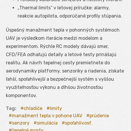
„Thermal limits“ v letovej príručke: alarmy,
reakcie autopilota, odporúčané profily stúpania.
Úspešný manažment tepla v pohonných systémoch
UAV je výsledkom iterácie medzi modelom a
experimentom. Rýchle RC modely dávajú smer,
CFD/FEA odhaľujú detaily a letové testy prinášajú
realitu. Ak návrh tepelnej cesty premietnete do
aerodynamiky platformy, senzoriky a riadenia, získate
ľahší, spoľahlivejší a bezpečnejší systém s vyššou
využiteľnosťou výkonu a dlhšou životnosťou
komponentov.
Tag:
chladiče
limity
manažment tepla v pohone UAV
prúdenie
senzory
simulácia
spoľahlivosť
tepelné mosty