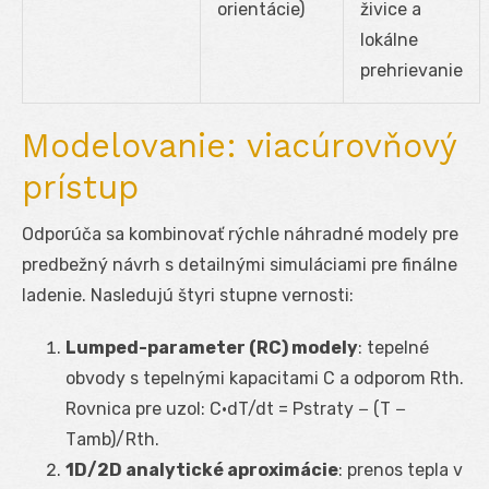
orientácie)
živice a
lokálne
prehrievanie
Modelovanie: viacúrovňový
prístup
Odporúča sa kombinovať rýchle náhradné modely pre
predbežný návrh s detailnými simuláciami pre finálne
ladenie. Nasledujú štyri stupne vernosti:
Lumped-parameter (RC) modely
: tepelné
obvody s tepelnými kapacitami C a odporom R
th
.
Rovnica pre uzol: C·dT/dt = P
straty
− (T −
T
amb
)/R
th
.
1D/2D analytické aproximácie
: prenos tepla v