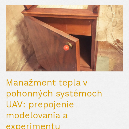
Manažment tepla v
pohonných systémoch
UAV: prepojenie
modelovania a
experimentu