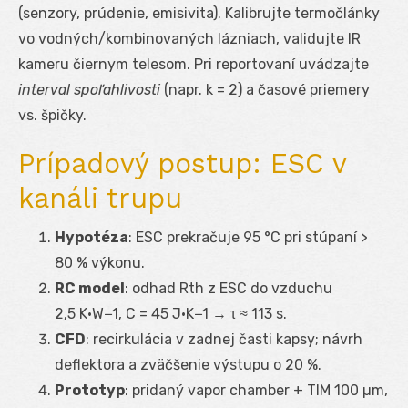
(senzory, prúdenie, emisivita). Kalibrujte termočlánky
vo vodných/kombinovaných lázniach, validujte IR
kameru čiernym telesom. Pri reportovaní uvádzajte
interval spoľahlivosti
(napr. k = 2) a časové priemery
vs. špičky.
Prípadový postup: ESC v
kanáli trupu
Hypotéza
: ESC prekračuje 95 °C pri stúpaní >
80 % výkonu.
RC model
: odhad R
th
z ESC do vzduchu
2,5 K·W
−1
, C = 45 J·K
−1
→ τ ≈ 113 s.
CFD
: recirkulácia v zadnej časti kapsy; návrh
deflektora a zväčšenie výstupu o 20 %.
Prototyp
: pridaný vapor chamber + TIM 100 µm,