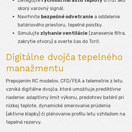
Detegujte
rýchlosť nárastu teploty
dT/dt ako
skorý varovný signál.
Navrhnite
bezpečné odvetranie
a oddelenie
batériového priestoru, tepelné poistky.
Simulujte
zlyhanie ventilácie
(zanesenie filtra,
zakrytie otvoru) a overte čas do T
crit
.
Digitálne dvojča tepelného
manažmentu
Prepojením RC modelov, CFD/FEA a telemetrie z letu
vzniká digitálne dvojča, ktoré umožňuje
prediktívne
riadenie: adaptívny limit výkonu, predohrev batérií pri
nízkej teplote, dynamické smerovanie prúdenia
(aktívne klapky) či plánovanie profilu letu vzhľadom na
tepelné rezervy.