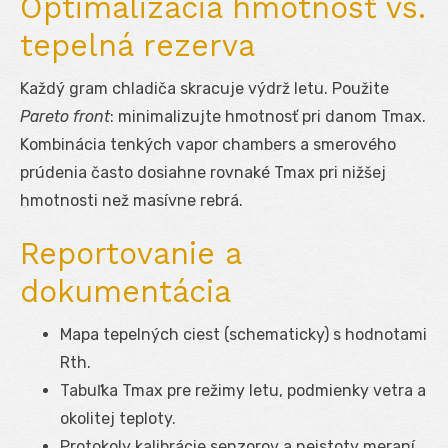
Optimalizácia hmotnosť vs.
tepelná rezerva
Každý gram chladiča skracuje výdrž letu. Použite
Pareto front
: minimalizujte hmotnosť pri danom T
max
.
Kombinácia tenkých vapor chambers a smerového
prúdenia často dosiahne rovnaké T
max
pri nižšej
hmotnosti než masívne rebrá.
Reportovanie a
dokumentácia
Mapa tepelných ciest (schematicky) s hodnotami
R
th
.
Tabuľka T
max
pre režimy letu, podmienky vetra a
okolitej teploty.
Protokoly kalibrácie senzorov a neistoty meraní.