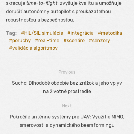
skracuje
time-to-flight
, zvyšuje kvalitu a umožňuje
doručiť autonómny autopilot s preukázateľnou
robustnosťou a bezpečnosťou.
Tag:
HIL/SIL simulácie
integrácia
metodika
poruchy
real-time
scenáre
senzory
validácia algoritmov
Previous
Navigácia
Previous
Sucho: Dlhodobé obdobie bez zrážok a jeho vplyv
v
post:
na životné prostredie
článku
Next
Next
Pokročilé anténne systémy pre UAV: Využitie MIMO,
post:
smerovosti a dynamického beamformingu