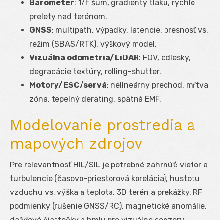
Barometer
: 1/f šum, gradienty tlaku, rýchle
prelety nad terénom.
GNSS
: multipath, výpadky, latencie, presnosť vs.
režim (SBAS/RTK), výškový model.
Vizuálna odometria/LiDAR
: FOV, odlesky,
degradácie textúry, rolling-shutter.
Motory/ESC/servá
: nelineárny prechod, mŕtva
zóna, tepelný derating, spätná EMF.
Modelovanie prostredia a
mapových zdrojov
Pre relevantnosť HIL/SIL je potrebné zahrnúť: vietor a
turbulencie (časovo-priestorová korelácia), hustotu
vzduchu vs. výška a teplota, 3D terén a prekážky, RF
podmienky (rušenie GNSS/RC), magnetické anomálie,
dažďové čiastočky a hmlu pre vizuálne senzory.