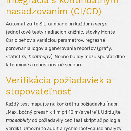
Integrácia s kontinuálnym
nasadzovaním (CI/CD)
Automatizujte SIL kampane pri každom
merge
:
jednotkové testy riadiacich knižníc, stovky Monte
Carlo behov s variáciou parametrov, regresné
porovnania logov a generovanie reportov (grafy,
štatistiky,
heatmapy
). Nočné buildy môžu spúšťať dlhé
latenciové a robustnostné scenáre.
Verifikácia požiadaviek a
stopovateľnosť
Každý test mapujte na konkrétnu požiadavku (napr.
„Max. bočný presah < 1 m pri 10 m/s vetre”). Udržujte
traceability
od požiadavky cez test skript až po log a
verdikt. Umožní to audit a rýchle root-cause analýzy