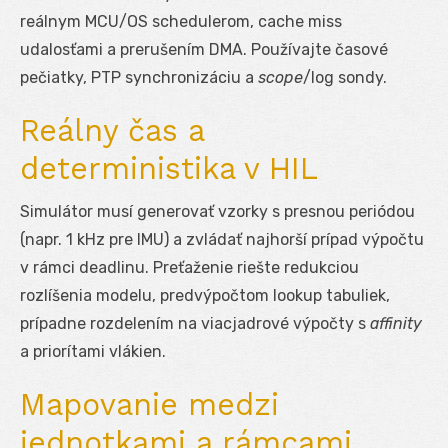
reálnym MCU/OS schedulerom, cache miss
udalosťami a prerušením DMA. Používajte časové
pečiatky, PTP synchronizáciu a
scope
/log sondy.
Reálny čas a
deterministika v HIL
Simulátor musí generovať vzorky s presnou periódou
(napr. 1 kHz pre IMU) a zvládať najhorší prípad výpočtu
v rámci deadlinu. Preťaženie riešte redukciou
rozlíšenia modelu, predvýpočtom lookup tabuliek,
prípadne rozdelením na viacjadrové výpočty s
affinity
a priorítami vlákien.
Mapovanie medzi
jednotkami a rámcami