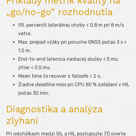
Príklady metrík kvality na
„go/no-go” rozhodnutia
95. percentil laterálnej chyby < 0,8 m pri 8 m/s
vetre,
Max. prepad výšky pri poruche GNSS počas 3 s <
1,5 m,
End-to-end latencia riadiacej slučky < 5 ms,
jitter < 0,5 ms,
Mean time to recover z
failsafe
< 2 s,
Žiadne
deadline miss
pri CPU 80 % zaťažení v HIL
počas 30 min.
Diagnostika a analýza
zlyhaní
Pri odchýlkach medzi SIL a HIL postupujte: (1) overte