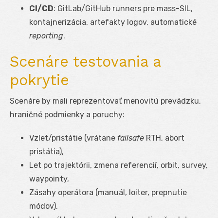
CI/CD
: GitLab/GitHub runners pre mass-SIL,
kontajnerizácia, artefakty logov, automatické
reporting
.
Scenáre testovania a
pokrytie
Scenáre by mali reprezentovať menovitú prevádzku,
hraničné podmienky a poruchy:
Vzlet/pristátie (vrátane
failsafe
RTH, abort
pristátia),
Let po trajektórii, zmena referencií, orbit, survey,
waypointy,
Zásahy operátora (manuál, loiter, prepnutie
módov),