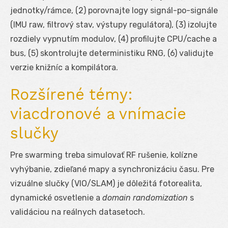
jednotky/rámce, (2) porovnajte logy signál-po-signále
(IMU raw, filtrový stav, výstupy regulátora), (3) izolujte
rozdiely vypnutím modulov, (4) profilujte CPU/cache a
bus, (5) skontrolujte deterministiku RNG, (6) validujte
verzie knižníc a kompilátora.
Rozšírené témy:
viacdronové a vnímacie
slučky
Pre swarming treba simulovať RF rušenie, kolízne
vyhýbanie, zdieľané mapy a synchronizáciu času. Pre
vizuálne slučky (VIO/SLAM) je dôležitá fotorealita,
dynamické osvetlenie a
domain randomization
s
validáciou na reálnych datasetoch.