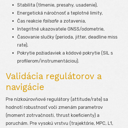
Stabilita (tlmenie, presahy, usadenie),
Energetická náročnosť a teplotné limity,
Čas reakcie
failsafe
a zotavenia,
Integritné ukazovatele GNSS/odometrie,
Časovanie slučky (perioda, jitter, deadline miss
rate),
Pokrytie požiadaviek a kódové pokrytie (SIL s
profilerom/instrumentáciou).
Validácia regulátorov a
navigácie
Pre nízkoúrovňové regulátory (attitude/rate) sa
hodnotí robustnosť voči zmenám parametrov
(moment zotrvačnosti, thrust koeficienty) a
poruchám. Pre vysokú vrstvu (trajektórie, MPC, L1,