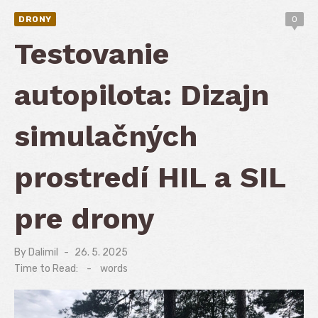
DRONY
0
Testovanie
autopilota: Dizajn
simulačných
prostredí HIL a SIL
pre drony
By
Dalimil
Posted
26. 5. 2025
on
Time to Read:
-
words