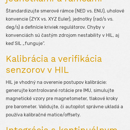
Štandardizujte smerové rámce (NED vs. ENU), uholové
konvencie (ZYX vs. XYZ Euler), jednotky (rad/s vs.
deg/s) a definície kriviek regulátorov. Chyby v
konvenciách sú častým zdrojom nestability v HIL, aj
keď SIL „funguje“.
Kalibrácia a verifikácia
senzorov v HIL
HIL je vhodný na overenie postupov kalibrácie:
generujte kontrolované rotácie pre IMU, simulujte
magnetické vzory pre magnetometer, tlakové kroky
pre barometer. Validujte, či autopilot správne ukladá a
používa kalibračné matice/offsety.