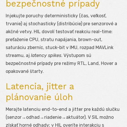
bezpečnostné prípady
Injekujte poruchy deterministicky (čas, veľkosť,
trvanie) aj stochasticky (distribúcie) pre senzorové a
akčné vetvy. HIL dovolí testovať reakciu real-time:
preťaženie CPU, stratu napájania, brown-out,
saturáciu zberníc, stuck-bit v IMU, rozpad MAVLink
streamu, aj
latency spikes
. Výstupom sú
bezpečnostné prípady pre režimy RTL, Land, Hover a
opakované štarty.
Latencia, jitter a
plánovanie úloh
Merajte latenciu end-to-end a jitter pre každú slučku
(senzor→odhad→riadenie→aktuátor). V SIL možno
získať horné odhady; v HIL overíte interakciu s