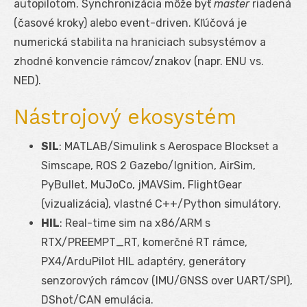
autopilotom. Synchronizácia môže byť
master
riadená
(časové kroky) alebo event-driven. Kľúčová je
numerická stabilita na hraniciach subsystémov a
zhodné konvencie rámcov/znakov (napr. ENU vs.
NED).
Nástrojový ekosystém
SIL
: MATLAB/Simulink s Aerospace Blockset a
Simscape, ROS 2 Gazebo/Ignition, AirSim,
PyBullet, MuJoCo, jMAVSim, FlightGear
(vizualizácia), vlastné C++/Python simulátory.
HIL
: Real-time sim na x86/ARM s
RTX/PREEMPT_RT, komerčné RT rámce,
PX4/ArduPilot HIL adaptéry, generátory
senzorových rámcov (IMU/GNSS over UART/SPI),
DShot/CAN emulácia.