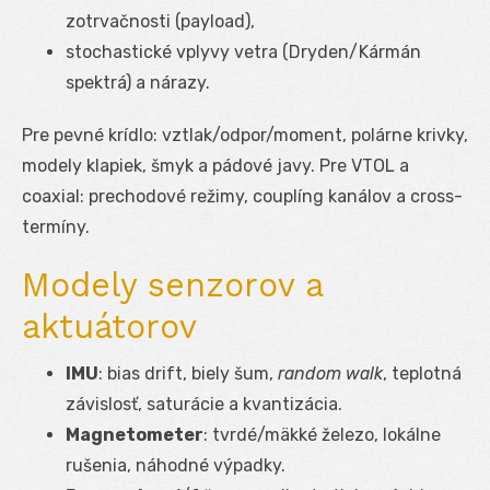
zotrvačnosti (payload),
stochastické vplyvy vetra (Dryden/Kármán
spektrá) a nárazy.
Pre pevné krídlo: vztlak/odpor/moment, polárne krivky,
modely klapiek, šmyk a pádové javy. Pre VTOL a
coaxial: prechodové režimy, couplíng kanálov a cross-
termíny.
Modely senzorov a
aktuátorov
IMU
: bias drift, biely šum,
random walk
, teplotná
závislosť, saturácie a kvantizácia.
Magnetometer
: tvrdé/mäkké železo, lokálne
rušenia, náhodné výpadky.