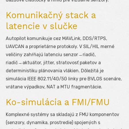
Komunikačný stack a
latencie v slučke
Autopilot komunikuje cez MAVLink, DDS/RTPS,
UAVCAN a proprietárne protokoly. V SIL/HIL merné
veličiny zahŕňajú latenciu senzor→riadič,
riadič→aktuátor, jitter, stratovosť paketov a
deterministiku plánovania vlákien. Dôležitá je
simulácia IEEE 802.11/4G/5G linky pre BVLOS scenáre,
vrátane výpadkov, NAT a MTU fragmentácie.
Ko-simulácia a FMI/FMU
Komplexné systémy sa skladajú z FMU komponentov
(senzory, dynamika, prostredie) spojených s