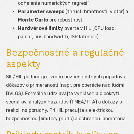
odhalenie numerických regresií.
Parameter sweeps
(thrust, hmotnosti, vietor) a
Monte Carlo
pre robustnosť.
Hardvérové limity
overte v HIL (CPU load,
pamäť, bus bandwidth, ISR latencie).
Bezpečnostné a regulačné
aspekty
SIL/HIL podporujú tvorbu bezpečnostných prípadov a
dôkazov o primeranosti (napr. pre operácie nad ľuďmi,
BVLOS). Formálne udržiavajte vyhlásenia o pokrytí
scenárov, analýzy hazardov (FMEA/FTA) a dôkazy o
reakcii na poruchy. Pri HIL pracujte s elektrickou
bezpečnosťou (limitery prúdu) a ochranou laboratória.