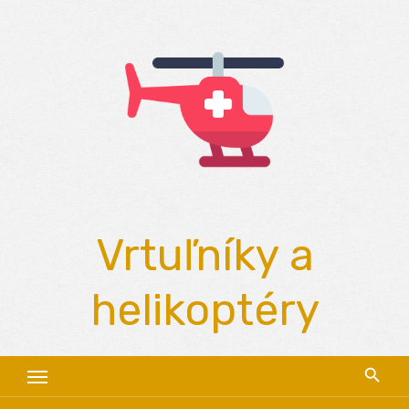
Skip
to
content
Vrtuľníky a
helikoptéry