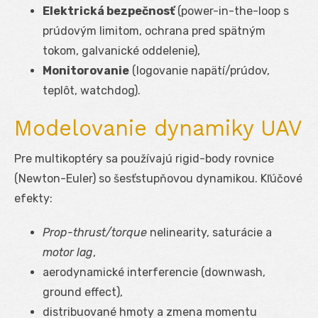
Elektrická bezpečnosť
(power-in-the-loop s
prúdovým limitom, ochrana pred spätným
tokom, galvanické oddelenie),
Monitorovanie
(logovanie napätí/prúdov,
teplôt, watchdog).
Modelovanie dynamiky UAV
Pre multikoptéry sa používajú rigid-body rovnice
(Newton-Euler) so šesťstupňovou dynamikou. Kľúčové
efekty:
Prop-thrust/torque
nelinearity, saturácie a
motor lag
,
aerodynamické interferencie (downwash,
ground effect),
distribuované hmoty a zmena momentu