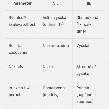
Parameter
SIL
HIL
Rýchlosť/
Veľmi vysoká
Obmedzená
škálovateľnosť
(offline >1×)
(1× real-
time)
Realita
Nízka/stredná
Vysoká
časovania
Náklady
Nízke
Stredné až
vysoké
Injekcia HW
Obmedzená
Priama
porúch
(modely)
(napájanie,
zbernice)