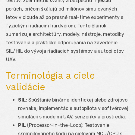
testov, zber metrík kvality a bezpečnú injekciu
porúch, pričom škálujú od miliónov simulovaných
letov v cloude až po presné real-time experimenty s
fyzickým riadiacim hardvérom. Tento článok
sumarizuje architektúry, modely, nástroje, metodiky
testovania a praktické odporúčania na zavedenie
SIL/HIL do vývoja riadiacich systémov a autopilotov
UAV.
Terminológia a ciele
validácie
SIL
: Spúšťanie binárne identickej alebo zdrojovo
rovnakej implementácie autopilota v softvérovej
simulácii s modelmi UAV, senzoriky a prostredia.
PIL
(Processor-in-the-Loop): Testovanie
skompilovaného kódu na cieľovom MCU/CPU s