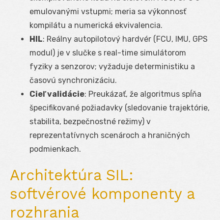
emulovanými vstupmi; meria sa výkonnosť
kompilátu a numerická ekvivalencia.
HIL
: Reálny autopilotový hardvér (FCU, IMU, GPS
modul) je v slučke s real-time simulátorom
fyziky a senzorov; vyžaduje deterministiku a
časovú synchronizáciu.
Cieľ validácie
: Preukázať, že algoritmus spĺňa
špecifikované požiadavky (sledovanie trajektórie,
stabilita, bezpečnostné režimy) v
reprezentatívnych scenároch a hraničných
podmienkach.
Architektúra SIL:
softvérové komponenty a
rozhrania