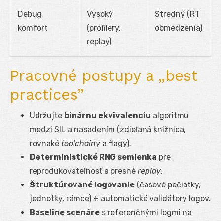
Debug
Vysoký
Stredný (RT
komfort
(profilery,
obmedzenia)
replay)
Pracovné postupy a „best
practices”
Udržujte
binárnu ekvivalenciu
algoritmu
medzi SIL a nasadením (zdieľaná knižnica,
rovnaké
toolchainy
a flagy).
Deterministické RNG semienka
pre
reprodukovateľnosť a presné
replay
.
Štruktúrované logovanie
(časové pečiatky,
jednotky, rámce) + automatické validátory logov.
Baseline scenáre
s referenčnými logmi na