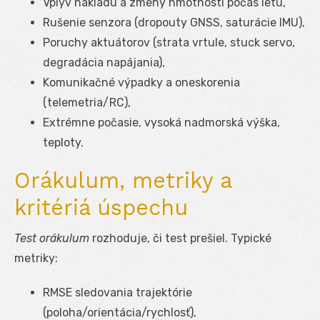
Vplyv nákladu a zmeny hmotnosti počas letu,
Rušenie senzora (dropouty GNSS, saturácie IMU),
Poruchy aktuátorov (strata vrtule, stuck servo,
degradácia napájania),
Komunikačné výpadky a oneskorenia
(telemetria/RC),
Extrémne počasie, vysoká nadmorská výška,
teploty.
Orákulum, metriky a
kritériá úspechu
Test orákulum
rozhoduje, či test prešiel. Typické
metriky:
RMSE sledovania trajektórie
(poloha/orientácia/rychlosť),