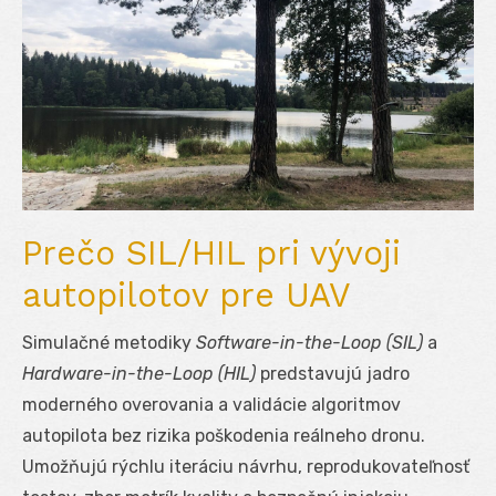
Prečo SIL/HIL pri vývoji
autopilotov pre UAV
Simulačné metodiky
Software-in-the-Loop (SIL)
a
Hardware-in-the-Loop (HIL)
predstavujú jadro
moderného overovania a validácie algoritmov
autopilota bez rizika poškodenia reálneho dronu.
Umožňujú rýchlu iteráciu návrhu, reprodukovateľnosť