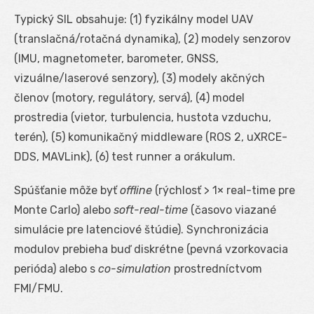
Typický SIL obsahuje: (1) fyzikálny model UAV
(translačná/rotačná dynamika), (2) modely senzorov
(IMU, magnetometer, barometer, GNSS,
vizuálne/laserové senzory), (3) modely akčných
členov (motory, regulátory, servá), (4) model
prostredia (vietor, turbulencia, hustota vzduchu,
terén), (5) komunikačný middleware (ROS 2, uXRCE-
DDS, MAVLink), (6) test runner a orákulum.
Spúšťanie môže byť
offline
(rýchlosť > 1× real-time pre
Monte Carlo) alebo
soft-real-time
(časovo viazané
simulácie pre latenciové štúdie). Synchronizácia
modulov prebieha buď diskrétne (pevná vzorkovacia
perióda) alebo s
co-simulation
prostredníctvom
FMI/FMU.