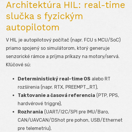
Architektúra HIL: real-time
slučka s fyzickým
autopilotom
V HIL je autopilotový počítač (napr. FCU s MCU/SoC)
priamo spojený so simulátorom, ktorý generuje
senzorické rámce a príjma príkazy na motory/servá.
Kľúčové sú:
Deterministický real-time OS
alebo RT
rozšírenia (napr. RTX, PREEMPT_RT),
Taktovanie a časová referencia
(PTP, PPS,
hardvérové triggre),
Rozhrania
(UART/I
2
C/SPI pre IMU/Baro,
CAN/UAVCAN/DShot pre pohon, USB/Ethernet
pre telemetriu),