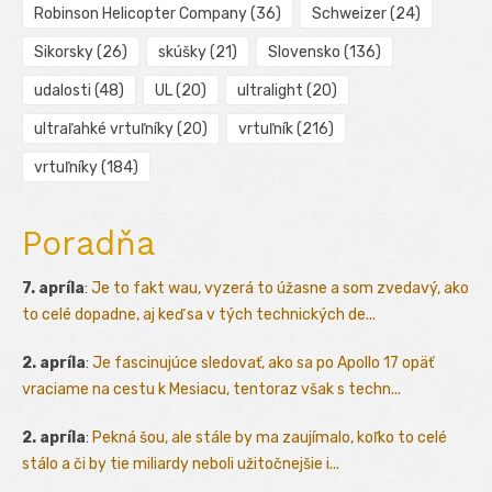
Robinson Helicopter Company
(36)
Schweizer
(24)
Sikorsky
(26)
skúšky
(21)
Slovensko
(136)
udalosti
(48)
UL
(20)
ultralight
(20)
ultraľahké vrtuľníky
(20)
vrtuľník
(216)
vrtuľníky
(184)
Poradňa
7. apríla
:
Je to fakt wau, vyzerá to úžasne a som zvedavý, ako
to celé dopadne, aj keď sa v tých technických de...
2. apríla
:
Je fascinujúce sledovať, ako sa po Apollo 17 opäť
vraciame na cestu k Mesiacu, tentoraz však s techn...
2. apríla
:
Pekná šou, ale stále by ma zaujímalo, koľko to celé
stálo a či by tie miliardy neboli užitočnejšie i...