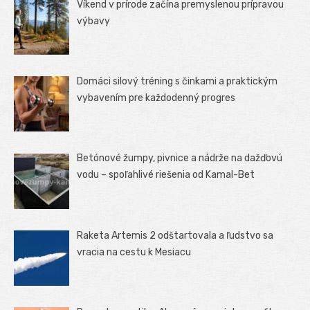
Víkend v prírode začína premyslenou prípravou
výbavy
Domáci silový tréning s činkami a praktickým
vybavením pre každodenný progres
Betónové žumpy, pivnice a nádrže na dažďovú
vodu – spoľahlivé riešenia od Kamal-Bet
Raketa Artemis 2 odštartovala a ľudstvo sa
vracia na cestu k Mesiacu