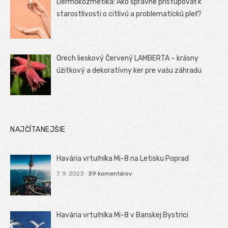
Dermokozmetika: Ako správne pristupovať k
starostlivosti o citlivú a problematickú pleť?
Orech lieskový Červený LAMBERTA – krásny
úžitkový a dekoratívny ker pre vašu záhradu
NAJČÍTANEJŠIE
Havária vrtuľníka Mi-8 na Letisku Poprad
7. 9. 2023
39 komentárov
Havária vrtuľníka Mi-8 v Banskej Bystrici