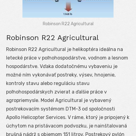
Robinson R22 Agricultural
Robinson R22 Agricultural
Robinson R22 Agricultural je helikoptéra ideálna na
letecké práce v poľnohospodárstve, vodnom a lesnom
hospodárstve. Vďaka dodatočnému vybaveniu je
možné ním vykonávať postreky, výsev, hnojenie,
kontroly stavu alebo reguláciu stavu
poľnohospodárskych zvierat a ďalšie práce v
agropriemysle. Model Agricultural je vybavený
postrekovacím systémom DTM-3 od spoločnosti
Apollo Helicopter Services. V ráme, ktorý je pripojený k
úchytom na pristávacom podvozku, je nainštalovaná
brušná nádrž s objemom 151 litrov. Postrekový pylón