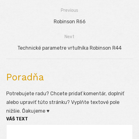
Previous
Navigácia
Previous
Robinson R66
v
post:
Next
článku
Next
Technické parametre vrtuľníka Robinson R44
post:
Poradňa
Potrebujete radu? Chcete pridať komentár, doplniť
alebo upraviť túto stránku? Vyplňte textové pole
nižšie. Ďakujeme ♥
VÁŠ TEXT