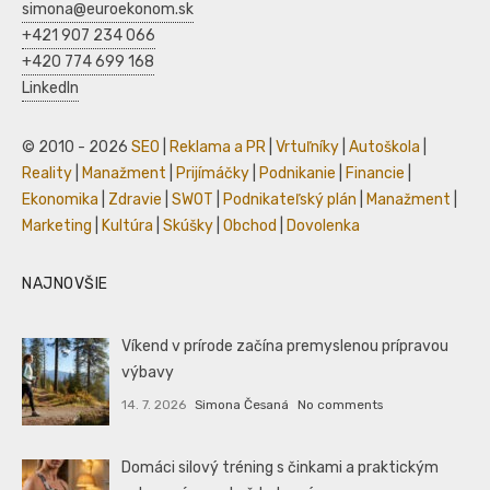
simona@euroekonom.sk
+421 907 234 066
+420 774 699 168
LinkedIn
© 2010 - 2026
SEO
|
Reklama a PR
|
Vrtuľníky
|
Autoškola
|
Reality
|
Manažment
|
Prijímáčky
|
Podnikanie
|
Financie
|
Ekonomika
|
Zdravie
|
SWOT
|
Podnikateľský plán
|
Manažment
|
Marketing
|
Kultúra
|
Skúšky
|
Obchod
|
Dovolenka
NAJNOVŠIE
Víkend v prírode začína premyslenou prípravou
výbavy
14. 7. 2026
Simona Česaná
No comments
Domáci silový tréning s činkami a praktickým