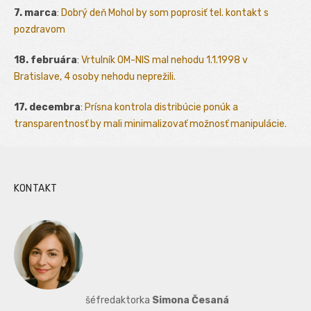
7. marca
:
Dobrý deň Mohol by som poprosiť tel. kontakt s
pozdravom
18. februára
:
Vrtulník OM-NIS mal nehodu 1.1.1998 v
Bratislave, 4 osoby nehodu neprežili.
17. decembra
:
Prísna kontrola distribúcie ponúk a
transparentnosť by mali minimalizovať možnosť manipulácie.
KONTAKT
šéfredaktorka
Simona Česaná