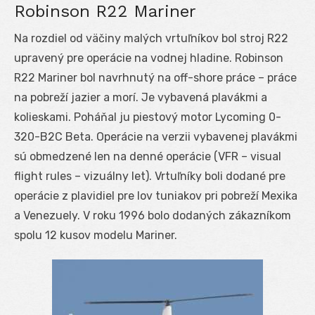
Robinson R22 Mariner
Na rozdiel od väčiny malých vrtuľníkov bol stroj R22
upravený pre operácie na vodnej hladine. Robinson
R22 Mariner bol navrhnutý na off-shore práce – práce
na pobreží jazier a morí. Je vybavená plavákmi a
kolieskami. Poháňal ju piestový motor Lycoming 0-
320-B2C Beta. Operácie na verzii vybavenej plavákmi
sú obmedzené len na denné operácie (VFR – visual
flight rules – vizuálny let). Vrtuľníky boli dodané pre
operácie z plavidiel pre lov tuniakov pri pobreží Mexika
a Venezuely. V roku 1996 bolo dodaných zákazníkom
spolu 12 kusov modelu Mariner.