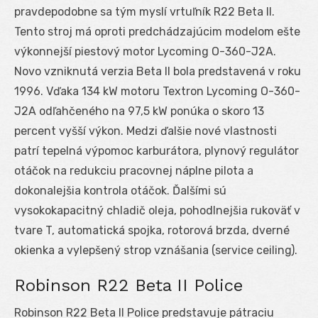
pravdepodobne sa tým myslí vrtuľník R22 Beta II.
Tento stroj má oproti predchádzajúcim modelom ešte
výkonnejší piestový motor Lycoming O-360-J2A.
Novo vzniknutá verzia Beta II bola predstavená v roku
1996. Vďaka 134 kW motoru Textron Lycoming O-360-
J2A odľahčeného na 97,5 kW ponúka o skoro 13
percent vyšší výkon. Medzi ďalšie nové vlastnosti
patrí tepelná výpomoc karburátora, plynový regulátor
otáčok na redukciu pracovnej náplne pilota a
dokonalejšia kontrola otáčok. Ďalšími sú
vysokokapacitný chladič oleja, pohodlnejšia rukoväť v
tvare T, automatická spojka, rotorová brzda, dverné
okienka a vylepšený strop vznášania (service ceiling).
Robinson R22 Beta II Police
Robinson R22 Beta II Police predstavuje pátraciu