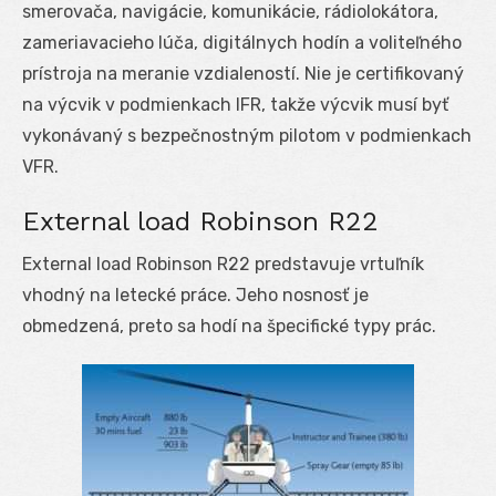
smerovača, navigácie, komunikácie, rádiolokátora,
zameriavacieho lúča, digitálnych hodín a voliteľného
prístroja na meranie vzdialeností. Nie je certifikovaný
na výcvik v podmienkach IFR, takže výcvik musí byť
vykonávaný s bezpečnostným pilotom v podmienkach
VFR.
External load Robinson R22
External load Robinson R22 predstavuje vrtuľník
vhodný na letecké práce. Jeho nosnosť je
obmedzená, preto sa hodí na špecifické typy prác.