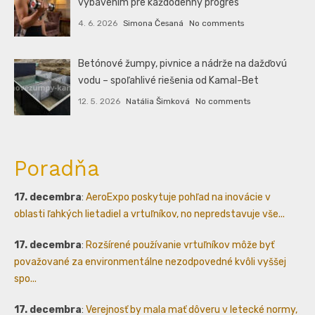
vybavením pre každodenný progres
4. 6. 2026
Simona Česaná
No comments
Betónové žumpy, pivnice a nádrže na dažďovú
vodu – spoľahlivé riešenia od Kamal-Bet
12. 5. 2026
Natália Šimková
No comments
Poradňa
17. decembra
:
AeroExpo poskytuje pohľad na inovácie v
oblasti ľahkých lietadiel a vrtuľníkov, no nepredstavuje vše...
17. decembra
:
Rozšírené používanie vrtuľníkov môže byť
považované za environmentálne nezodpovedné kvôli vyššej
spo...
17. decembra
:
Verejnosť by mala mať dôveru v letecké normy,