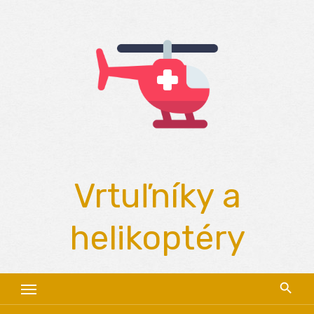
Skip
to
content
Vrtuľníky a
helikoptéry