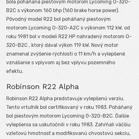
bola poháňaná piestovým motorom Lycoming O-320-
B2C s výkonom 160 bhp (160 brake horse power).
Pôvodný model R22 bol poháňaný piestovým
motorom Lycoming O-320-A2C s výkonom 112 kW, od
roku 1981 bol v modeli R22 HP nahradený motorom O-
320-B2C , ktorý dával výkon 119 kW. Nový motor
znamenal zvýšenie rýchlosti o 11 km/h a vylepšené
vznášanie s vplyvom aj bez vplyvu pozemného
efektu.
Robinson R22 Alpha
Robinson R22 Alpha predstavuje vylepšenú verziu.
Tento vrtuľník bol certifikovaný v roku 1983. Poháňaný
bol piestovým motorom Lycoming 0-320-B2C. Ďalšie
vylepšenia sa uskutočnili v roku 1983. Zahŕňali väčšiu
vzletovú hmotnosť a modifikovanú chvostovú sekciu,