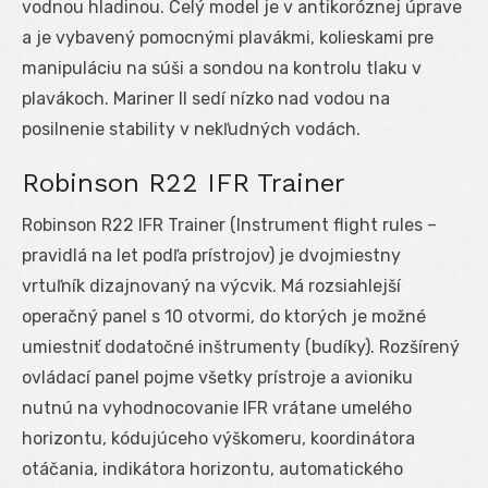
vodnou hladinou. Celý model je v antikoróznej úprave
a je vybavený pomocnými plavákmi, kolieskami pre
manipuláciu na súši a sondou na kontrolu tlaku v
plavákoch. Mariner II sedí nízko nad vodou na
posilnenie stability v nekľudných vodách.
Robinson R22 IFR Trainer
Robinson R22 IFR Trainer (Instrument flight rules –
pravidlá na let podľa prístrojov) je dvojmiestny
vrtuľník dizajnovaný na výcvik. Má rozsiahlejší
operačný panel s 10 otvormi, do ktorých je možné
umiestniť dodatočné inštrumenty (budíky). Rozšírený
ovládací panel pojme všetky prístroje a avioniku
nutnú na vyhodnocovanie IFR vrátane umelého
horizontu, kódujúceho výškomeru, koordinátora
otáčania, indikátora horizontu, automatického