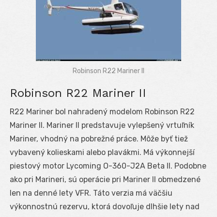
Robinson R22 Mariner II
Robinson R22 Mariner II
R22 Mariner bol nahradený modelom Robinson R22
Mariner II. Mariner II predstavuje vylepšený vrtuľník
Mariner, vhodný na pobrežné práce. Môže byť tiež
vybavený kolieskami alebo plavákmi. Má výkonnejší
piestový motor Lycoming O-360-J2A Beta II. Podobne
ako pri Marineri, sú operácie pri Mariner II obmedzené
len na denné lety VFR. Táto verzia má väčšiu
výkonnostnú rezervu, ktorá dovoľuje dlhšie lety nad