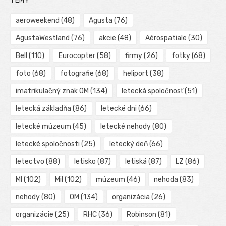
TÉMY
aeroweekend
(48)
Agusta
(76)
AgustaWestland
(76)
akcie
(48)
Aérospatiale
(30)
Bell
(110)
Eurocopter
(58)
firmy
(26)
fotky
(68)
foto
(68)
fotografie
(68)
heliport
(38)
imatrikulačný znak OM
(134)
letecká spoločnosť
(51)
letecká základňa
(86)
letecké dni
(66)
letecké múzeum
(45)
letecké nehody
(80)
letecké spoločnosti
(25)
letecký deň
(66)
letectvo
(88)
letisko
(87)
letiská
(87)
LZ
(86)
MI
(102)
Mil
(102)
múzeum
(46)
nehoda
(83)
nehody
(80)
OM
(134)
organizácia
(26)
organizácie
(25)
RHC
(36)
Robinson
(81)