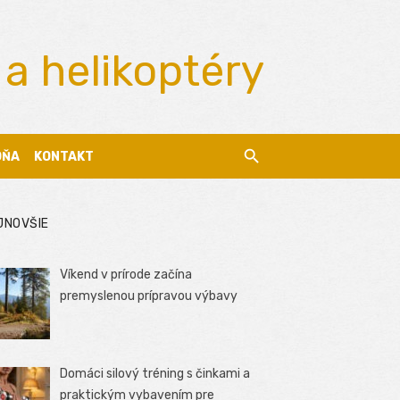
 a helikoptéry
DŇA
KONTAKT
JNOVŠIE
Víkend v prírode začína
premyslenou prípravou výbavy
Domáci silový tréning s činkami a
praktickým vybavením pre