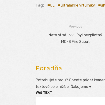
Tag:
UL
ultraľahké vrtuľníky
ul
Previous
Navigácia
Previous
Nato stratilo v Líbyi bezpilotný
v
post:
MQ-8 Fire Scout
článku
Poradňa
Potrebujete radu? Chcete pridať koment
textové pole nižšie. Ďakujeme ♥
VÁŠ TEXT