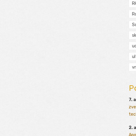
R
R
S
s
ud
ul
vr
P
7. 
zve
tec
2. 
Apo