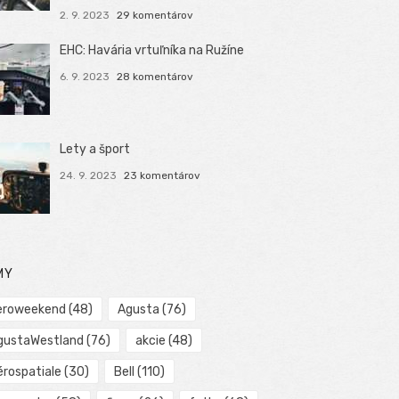
2. 9. 2023
29 komentárov
EHC: Havária vrtuľníka na Ružíne
6. 9. 2023
28 komentárov
Lety a šport
24. 9. 2023
23 komentárov
MY
eroweekend
(48)
Agusta
(76)
gustaWestland
(76)
akcie
(48)
érospatiale
(30)
Bell
(110)