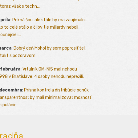
toraz však s techn...
apríla
:
Pekná šou, ale stále by ma zaujímalo,
o to celé stálo a či by tie miliardy neboli
očnejšie i...
marca
:
Dobrý deň Mohol by som poprosiť tel.
takt s pozdravom
 februára
:
Vrtulník OM-NIS mal nehodu
.1998 v Bratislave, 4 osoby nehodu neprežili.
 decembra
:
Prísna kontrola distribúcie ponúk
ransparentnosť by mali minimalizovať možnosť
ipulácie.
radňa