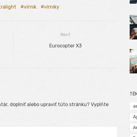
tralight
vírnik
vírniky
Next
Next
Eurocopter X3
post:
TÉ
ár, doplniť alebo upraviť túto stránku? Vyplňte
a
A
A