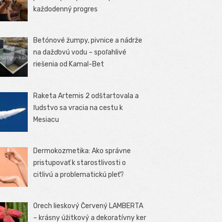
každodenný progres
Betónové žumpy, pivnice a nádrže
na dažďovú vodu – spoľahlivé
riešenia od Kamal-Bet
Raketa Artemis 2 odštartovala a
ľudstvo sa vracia na cestu k
Mesiacu
Dermokozmetika: Ako správne
pristupovať k starostlivosti o
citlivú a problematickú pleť?
Orech lieskový Červený LAMBERTA
– krásny úžitkový a dekoratívny ker