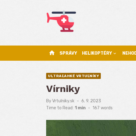
Skip
to
content
home
SPRÁVY
HELIKOPTÉRY
NEHO
ULTRAĽAHKÉ VRTUĽNÍKY
Vírniky
By
Vrtulniky.sk
Posted
6. 9. 2023
on
Time to Read:
1 min
-
167
words