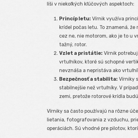
líši v niekoľkých kľúčových aspektoch:
Princíp letu:
Vírnik využíva princ
krídel počas letu. To znamená, že
cez ne, nie motorom, ako je to u 
tažný, rotor.
Vzlet a pristátie:
Vírnik potrebuj
vrtuľníkov, ktoré sú schopné verti
nevznáša a nepristáva ako vrtuľní
Bezpečnosť a stabilita:
Vírniky 
stabilnejšie než vrtuľníky. V príp
zemi, pretože rotorové krídla budú
Vírniky sa často používajú na rôzne úče
lietania, fotografovania z vzduchu, p
operáciách. Sú vhodné pre pilotov, ktor