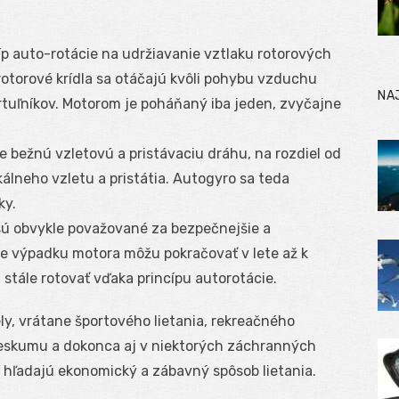
íp auto-rotácie na udržiavanie vztlaku rotorových
 rotorové krídla sa otáčajú kvôli pohybu vzduchu
NA
vrtuľníkov. Motorom je poháňaný iba jeden, zvyčajne
e bežnú vzletovú a pristávaciu dráhu, na rozdiel od
kálneho vzletu a pristátia. Autogyro sa teda
ky.
sú obvykle považované za bezpečnejšie a
ade výpadku motora môžu pokračovať v lete až k
 stále rotovať vďaka princípu autorotácie.
ly, vrátane športového lietania, rekreačného
rieskumu a dokonca aj v niektorých záchranných
í hľadajú ekonomický a zábavný spôsob lietania.