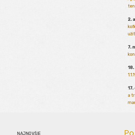
ten
2. 
koľk
užit
7. 
kon
18.
1.1
17.
a t
man
Po
NAJNOVŠIE