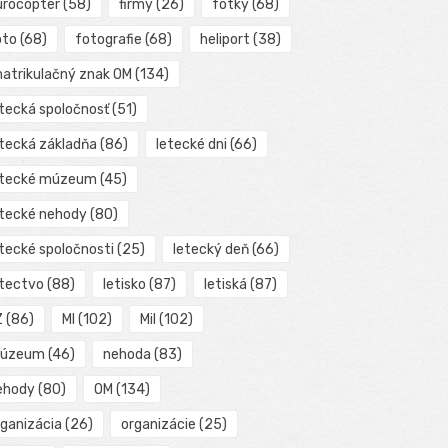
urocopter
(58)
firmy
(26)
fotky
(68)
oto
(68)
fotografie
(68)
heliport
(38)
matrikulačný znak OM
(134)
etecká spoločnosť
(51)
etecká základňa
(86)
letecké dni
(66)
etecké múzeum
(45)
etecké nehody
(80)
etecké spoločnosti
(25)
letecký deň
(66)
etectvo
(88)
letisko
(87)
letiská
(87)
Z
(86)
MI
(102)
Mil
(102)
úzeum
(46)
nehoda
(83)
ehody
(80)
OM
(134)
rganizácia
(26)
organizácie
(25)