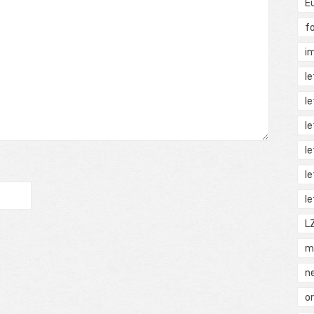
E
f
i
l
l
l
l
l
l
L
m
n
o