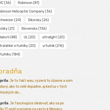
HC
(36)
Robinson
(81)
obinson Helicopter Company
(36)
chweizer
(24)
Sikorsky
(26)
kúšky
(21)
Slovensko
(136)
alosti
(48)
UL
(20)
ultralight
(20)
traľahké vrtuľníky
(20)
vrtuľník
(216)
tuľníky
(184)
oradňa
apríla
:
Je to fakt wau, vyzerá to úžasne a som
davý, ako to celé dopadne, aj keď sa v tých
hnických de...
apríla
:
Je fascinujúce sledovať, ako sa po
llo 17 opäť vraciame na cestu k Mesiacu,