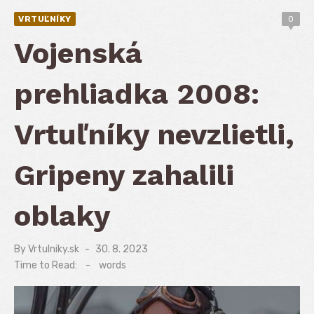
VRTUĽNÍKY
0
Vojenská
prehliadka 2008:
Vrtuľníky nevzlietli,
Gripeny zahalili
oblaky
By
Vrtulniky.sk
Posted
30. 8. 2023
on
Time to Read:
-
words