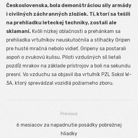
Československa, bola demonštráciou sily armády
i civilných záchranných zložiek. Tí, ktorí sa tešili
na prehliadku leteckej techniky, zostali ale
sklamaní.
Kvôli nízkej oblačnosti a prehánkam sa
prehliadka vrtuľníkov neuskutočnila a stíhačky Gripen
pre husté mračná nebolo vidieť. Gripeny sa postarali
aspoň o zvukovú kulisu. Piloti vzdušných síl lietali
pozdĺž mrakov na základe prístrojov a boli na sekundu
presní. Vo vzduchu sa objavil iba vrtuľník PZL Sokol W-
3A, ktorý sprevádzal vozidlá požiarneho zboru.
Previous
Navigácia
Previous
6 mesiacov za napadnutie posádky pobrežnej
v
post:
hliadky