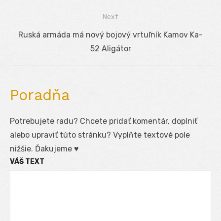
článku
Next
Next
Ruská armáda má nový bojový vrtuľník Kamov Ka-
post:
52 Aligátor
Poradňa
Potrebujete radu? Chcete pridať komentár, doplniť
alebo upraviť túto stránku? Vyplňte textové pole
nižšie. Ďakujeme ♥
VÁŠ TEXT