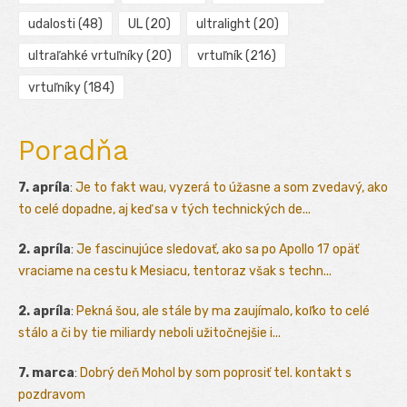
udalosti
(48)
UL
(20)
ultralight
(20)
ultraľahké vrtuľníky
(20)
vrtuľník
(216)
vrtuľníky
(184)
Poradňa
7. apríla
:
Je to fakt wau, vyzerá to úžasne a som zvedavý, ako
to celé dopadne, aj keď sa v tých technických de...
2. apríla
:
Je fascinujúce sledovať, ako sa po Apollo 17 opäť
vraciame na cestu k Mesiacu, tentoraz však s techn...
2. apríla
:
Pekná šou, ale stále by ma zaujímalo, koľko to celé
stálo a či by tie miliardy neboli užitočnejšie i...
7. marca
:
Dobrý deň Mohol by som poprosiť tel. kontakt s
pozdravom