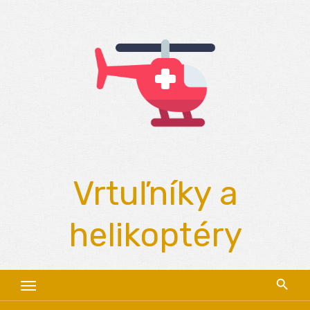
Skip
to
content
Vrtuľníky a
helikoptéry