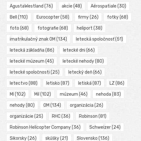
AgustaWestland
(76)
akcie
(48)
Aérospatiale
(30)
Bell
(110)
Eurocopter
(58)
firmy
(26)
fotky
(68)
foto
(68)
fotografie
(68)
heliport
(38)
imatrikulačný znak OM
(134)
letecká spoločnosť
(51)
letecká základňa
(86)
letecké dni
(66)
letecké múzeum
(45)
letecké nehody
(80)
letecké spoločnosti
(25)
letecký deň
(66)
letectvo
(88)
letisko
(87)
letiská
(87)
LZ
(86)
MI
(102)
Mil
(102)
múzeum
(46)
nehoda
(83)
nehody
(80)
OM
(134)
organizácia
(26)
organizácie
(25)
RHC
(36)
Robinson
(81)
Robinson Helicopter Company
(36)
Schweizer
(24)
Sikorsky
(26)
skúšky
(21)
Slovensko
(136)