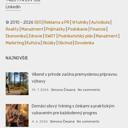
+420 774 699 168
LinkedIn
© 2010 - 2026
SEO
|
Reklama a PR
|
Vrtuľníky
|
Autoškola
|
Reality
|
Manažment
|
Prijímáčky
|
Podnikanie
|
Financie
|
Ekonomika
|
Zdravie
|
SWOT
|
Podnikateľský plán
|
Manažment
|
Marketing
|
Kultúra
|
Skúšky
|
Obchod
|
Dovolenka
NAJNOVŠIE
Víkend v prírode začína premyslenou prípravou
výbavy
14. 7. 2026
Simona Česaná
No comments
Domáci silový tréning s činkami a praktickým
vybavením pre každodenný progres
4. 6. 2026
Simona Česaná
No comments