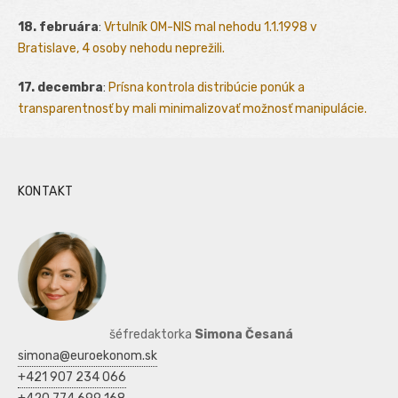
18. februára
:
Vrtulník OM-NIS mal nehodu 1.1.1998 v
Bratislave, 4 osoby nehodu neprežili.
17. decembra
:
Prísna kontrola distribúcie ponúk a
transparentnosť by mali minimalizovať možnosť manipulácie.
KONTAKT
šéfredaktorka
Simona Česaná
simona@euroekonom.sk
+421 907 234 066