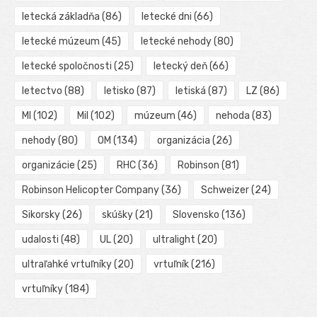
letecká základňa
(86)
letecké dni
(66)
letecké múzeum
(45)
letecké nehody
(80)
letecké spoločnosti
(25)
letecký deň
(66)
letectvo
(88)
letisko
(87)
letiská
(87)
LZ
(86)
MI
(102)
Mil
(102)
múzeum
(46)
nehoda
(83)
nehody
(80)
OM
(134)
organizácia
(26)
organizácie
(25)
RHC
(36)
Robinson
(81)
Robinson Helicopter Company
(36)
Schweizer
(24)
Sikorsky
(26)
skúšky
(21)
Slovensko
(136)
udalosti
(48)
UL
(20)
ultralight
(20)
ultraľahké vrtuľníky
(20)
vrtuľník
(216)
vrtuľníky
(184)