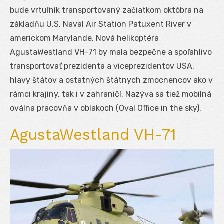
bude vrtuľník transportovaný začiatkom októbra na
základňu U.S. Naval Air Station Patuxent River v
americkom Marylande. Nová helikoptéra
AgustaWestland VH-71 by mala bezpečne a spoľahlivo
transportovať prezidenta a viceprezidentov USA,
hlavy štátov a ostatných štátnych zmocnencov ako v
rámci krajiny, tak i v zahraničí. Nazýva sa tiež mobilná
oválna pracovňa v oblakoch (Oval Office in the sky).
AgustaWestland VH-71