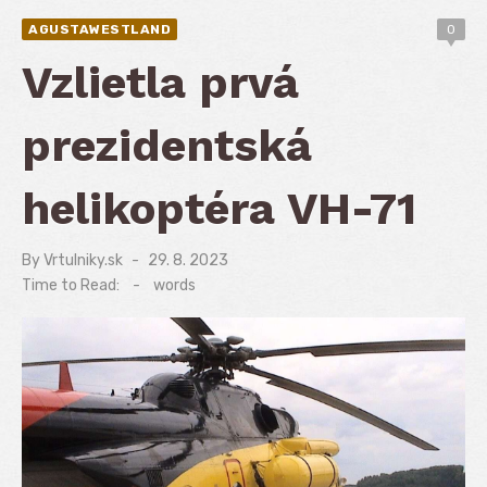
AGUSTAWESTLAND
0
Vzlietla prvá
prezidentská
helikoptéra VH-71
By
Vrtulniky.sk
Posted
29. 8. 2023
on
Time to Read:
-
words