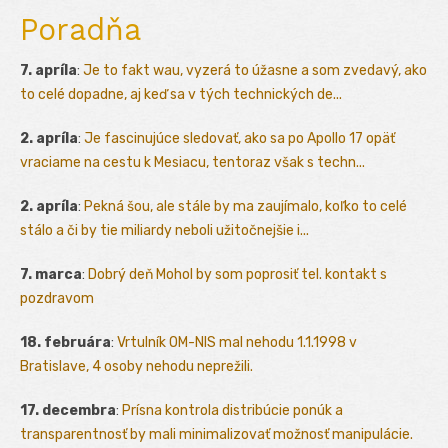
Poradňa
7. apríla
:
Je to fakt wau, vyzerá to úžasne a som zvedavý, ako
to celé dopadne, aj keď sa v tých technických de...
2. apríla
:
Je fascinujúce sledovať, ako sa po Apollo 17 opäť
vraciame na cestu k Mesiacu, tentoraz však s techn...
2. apríla
:
Pekná šou, ale stále by ma zaujímalo, koľko to celé
stálo a či by tie miliardy neboli užitočnejšie i...
7. marca
:
Dobrý deň Mohol by som poprosiť tel. kontakt s
pozdravom
18. februára
:
Vrtulník OM-NIS mal nehodu 1.1.1998 v
Bratislave, 4 osoby nehodu neprežili.
17. decembra
:
Prísna kontrola distribúcie ponúk a
transparentnosť by mali minimalizovať možnosť manipulácie.