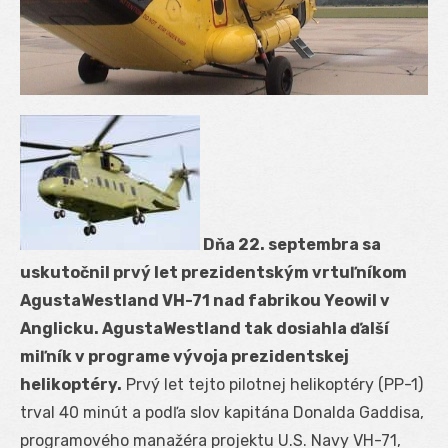
Dňa 22. septembra sa
uskutočnil prvý let prezidentským vrtuľníkom
AgustaWestland VH-71 nad fabrikou Yeowil v
Anglicku. AgustaWestland tak dosiahla ďalší
miľník v programe vývoja prezidentskej
helikoptéry.
Prvý let tejto pilotnej helikoptéry (PP-1)
trval 40 minút a podľa slov kapitána Donalda Gaddisa,
programového manažéra projektu U.S. Navy VH-71,