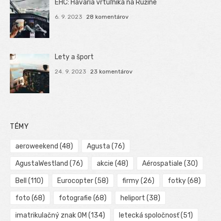
EHC: Havária vrtuľníka na Ružíne
6. 9. 2023
28 komentárov
Lety a šport
24. 9. 2023
23 komentárov
TÉMY
aeroweekend
(48)
Agusta
(76)
AgustaWestland
(76)
akcie
(48)
Aérospatiale
(30)
Bell
(110)
Eurocopter
(58)
firmy
(26)
fotky
(68)
foto
(68)
fotografie
(68)
heliport
(38)
imatrikulačný znak OM
(134)
letecká spoločnosť
(51)