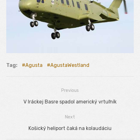
Tag:
Agusta
AgustaWestland
Previous
Navigácia
Previous
V Iráckej Basre spadol americký vrtuľník
v
post:
Next
článku
Next
Košický heliport čaká na kolaudáciu
post: