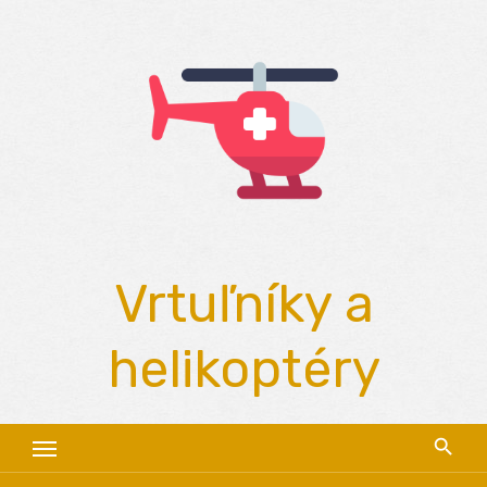
Skip
to
content
Vrtuľníky a
helikoptéry