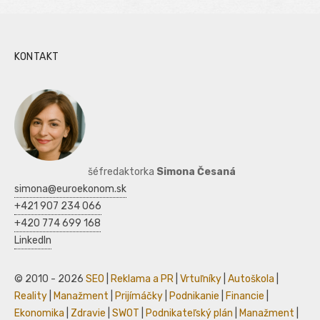
KONTAKT
šéfredaktorka
Simona Česaná
simona@euroekonom.sk
+421 907 234 066
+420 774 699 168
LinkedIn
© 2010 - 2026
SEO
|
Reklama a PR
|
Vrtuľníky
|
Autoškola
|
Reality
|
Manažment
|
Prijímáčky
|
Podnikanie
|
Financie
|
Ekonomika
|
Zdravie
|
SWOT
|
Podnikateľský plán
|
Manažment
|