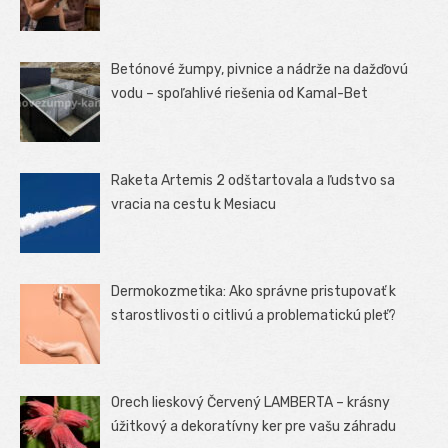
Betónové žumpy, pivnice a nádrže na dažďovú
vodu – spoľahlivé riešenia od Kamal-Bet
Raketa Artemis 2 odštartovala a ľudstvo sa
vracia na cestu k Mesiacu
Dermokozmetika: Ako správne pristupovať k
starostlivosti o citlivú a problematickú pleť?
Orech lieskový Červený LAMBERTA – krásny
úžitkový a dekoratívny ker pre vašu záhradu