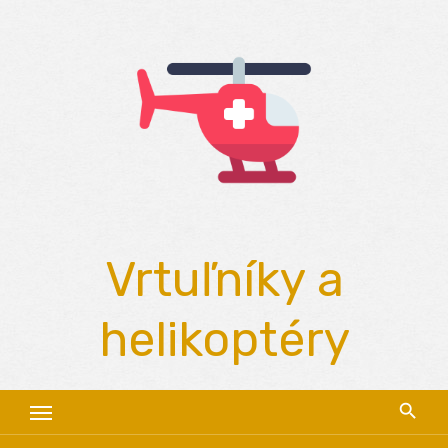
Skip
to
content
Vrtuľníky a
helikoptéry