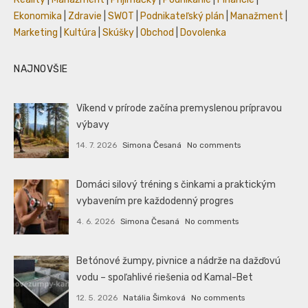
Ekonomika
|
Zdravie
|
SWOT
|
Podnikateľský plán
|
Manažment
|
Marketing
|
Kultúra
|
Skúšky
|
Obchod
|
Dovolenka
NAJNOVŠIE
Víkend v prírode začína premyslenou prípravou
výbavy
14. 7. 2026
Simona Česaná
No comments
Domáci silový tréning s činkami a praktickým
vybavením pre každodenný progres
4. 6. 2026
Simona Česaná
No comments
Betónové žumpy, pivnice a nádrže na dažďovú
vodu – spoľahlivé riešenia od Kamal-Bet
12. 5. 2026
Natália Šimková
No comments