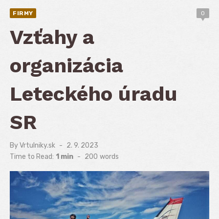
FIRMY
0
Vzťahy a
organizácia
Leteckého úradu
SR
By
Vrtulniky.sk
Posted
2. 9. 2023
on
Time to Read:
1 min
-
200
words