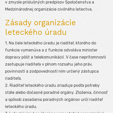
v zmysle príslušných predpisov Spoločenstva a
Medzinárodnej organizácie civilného letectva.
Zásady organizácie
leteckého úradu
1. Na čele leteckého úradu je riaditeľ, ktorého do
funkcie vymenúva a z funkcie odvoláva minister
dopravy pôšt a telekomunikácií. V čase neprítomnosti
zastupuje riaditeľa v plnom rozsahu jeho práv,
povinností a zodpovedností ním určený zástupca
riaditeľa.
2. Riaditeľ leteckého úradu zriaďuje podľa potreby
stále alebo dočasné poradné orgány. Zloženia, činnosť
a spôsob zasadania poradných orgánov určí riaditeľ
leteckého úradu.