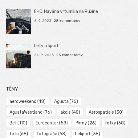
EHC: Havária vrtuľníka na Ružíne
6. 9. 2023
28 komentárov
Lety a šport
24. 9. 2023
23 komentárov
TÉMY
aeroweekend
(48)
Agusta
(76)
AgustaWestland
(76)
akcie
(48)
Aérospatiale
(30)
Bell
(110)
Eurocopter
(58)
firmy
(26)
fotky
(68)
foto
(68)
fotografie
(68)
heliport
(38)