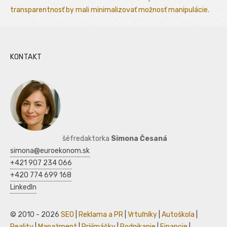
transparentnosť by mali minimalizovať možnosť manipulácie.
KONTAKT
šéfredaktorka
Simona Česaná
simona@euroekonom.sk
+421 907 234 066
+420 774 699 168
LinkedIn
© 2010 - 2026
SEO
|
Reklama a PR
|
Vrtuľníky
|
Autoškola
|
Reality
|
Manažment
|
Prijímáčky
|
Podnikanie
|
Financie
|