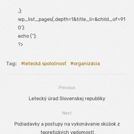
‚);
wp_list_pages(‚depth=1&title_li=&child_of=91
0‘);
echo (“);
?>
Tag:
letecká spoločnosť
organizácia
Previous
Navigácia
Previous
Letecký úrad Slovenskej republiky
v
post:
Next
článku
Next
Požiadavky a postupy na vykonávanie skúšok z
post:
teoretických vedomostí