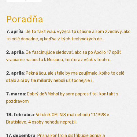
Poradňa
7. apríla
:
Je to fakt wau, vyzerá to úžasne a som zvedavý, ako
to celé dopadne, aj keď sa v tých technických de...
2. apríla
:
Je fascinujúce sledovať, ako sa po Apollo 17 opäť
vraciame na cestu k Mesiacu, tentoraz však s techn...
2. apríla
:
Pekná šou, ale stále by ma zaujímalo, koľko to celé
stálo a či by tie miliardy neboli užitočnejšie i...
7. marca
:
Dobrý deň Mohol by som poprosiť tel. kontakt s
pozdravom
18. februára
:
Vrtulník OM-NIS mal nehodu 1.1.1998 v
Bratislave, 4 osoby nehodu neprežili.
17. decembra
:
Prísna kontrola distribúcie ponúk a