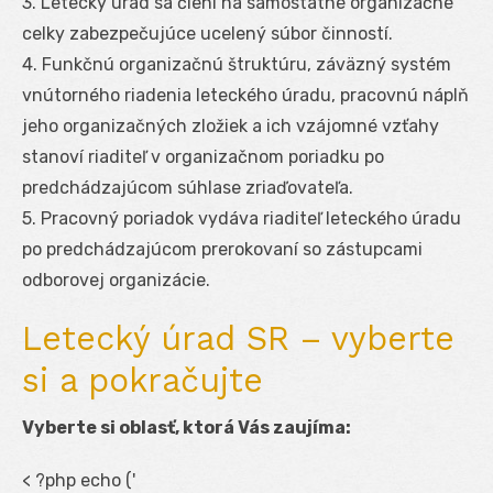
3. Letecký úrad sa člení na samostatné organizačné
celky zabezpečujúce ucelený súbor činností.
4. Funkčnú organizačnú štruktúru, záväzný systém
vnútorného riadenia leteckého úradu, pracovnú náplň
jeho organizačných zložiek a ich vzájomné vzťahy
stanoví riaditeľ v organizačnom poriadku po
predchádzajúcom súhlase zriaďovateľa.
5. Pracovný poriadok vydáva riaditeľ leteckého úradu
po predchádzajúcom prerokovaní so zástupcami
odborovej organizácie.
Letecký úrad SR – vyberte
si a pokračujte
Vyberte si oblasť, ktorá Vás zaujíma:
< ?php echo ('