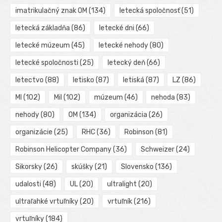
imatrikulačný znak OM
(134)
letecká spoločnosť
(51)
letecká základňa
(86)
letecké dni
(66)
letecké múzeum
(45)
letecké nehody
(80)
letecké spoločnosti
(25)
letecký deň
(66)
letectvo
(88)
letisko
(87)
letiská
(87)
LZ
(86)
MI
(102)
Mil
(102)
múzeum
(46)
nehoda
(83)
nehody
(80)
OM
(134)
organizácia
(26)
organizácie
(25)
RHC
(36)
Robinson
(81)
Robinson Helicopter Company
(36)
Schweizer
(24)
Sikorsky
(26)
skúšky
(21)
Slovensko
(136)
udalosti
(48)
UL
(20)
ultralight
(20)
ultraľahké vrtuľníky
(20)
vrtuľník
(216)
vrtuľníky
(184)