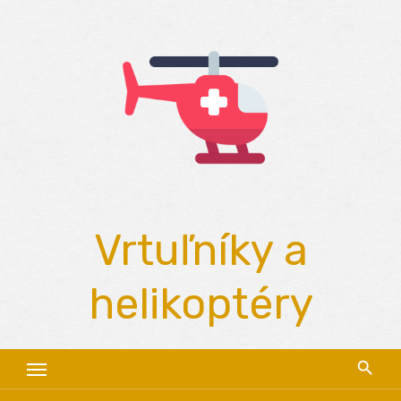
Skip
to
content
Vrtuľníky a
helikoptéry