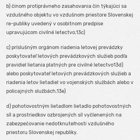
b) činom protiprávneho zasahovania čin týkajúci sa
vzdušného objektu vo vzdušnom priestore Slovenskej
re-publiky uvedený v osobitnom predpise
upravujúcom civilné letectvo,
13c
)
c) príslušným orgánom riadenia letovej prevádzky
poskytovateľ letových prevádzkových služieb podľa
pravidiel lietania platných pre civilné letectvo
13d
)
alebo poskytovateľ letových prevádzkových služieb a
riadenia letov lietadiel vo vojenských službách alebo v
policajných službách,
13e
)
d) pohotovostným lietadlom lietadlo pohotovostných
síl a prostriedkov ozbrojených síl vyčlenených na
zabezpečovanie nedotknuteľnosti vzdušného
priestoru Slovenskej republiky.