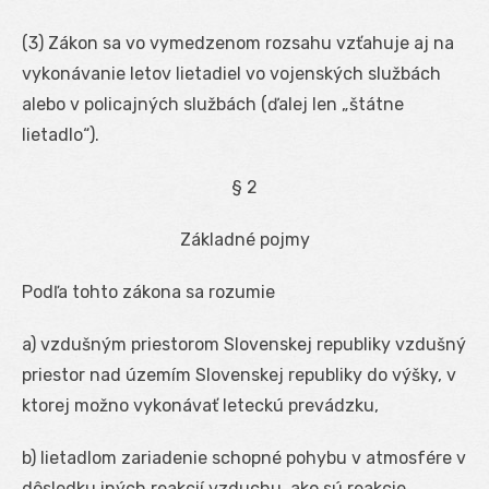
(3) Zákon sa vo vymedzenom rozsahu vzťahuje aj na
vykonávanie letov lietadiel vo vojenských službách
alebo v policajných službách (ďalej len „štátne
lietadlo“).
§ 2
Základné pojmy
Podľa tohto zákona sa rozumie
a) vzdušným priestorom Slovenskej republiky vzdušný
priestor nad územím Slovenskej republiky do výšky, v
ktorej možno vykonávať leteckú prevádzku,
b) lietadlom zariadenie schopné pohybu v atmosfére v
dôsledku iných reakcií vzduchu, ako sú reakcie