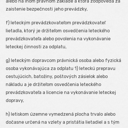
alebo na inom právnom základe a ktorá zodpovedá za
zaistenie bezpečnosti jeho prevádzky,
f) leteckým prevádzkovateľom prevádzkovateľ
lietadla, ktorý je držiteľom osvedčenia leteckého
prevádzkovateľa alebo povolenia na vykonávanie
leteckej činnosti za odplatu,
g) leteckým dopravcom právnická osoba alebo fyzická
osoba vykonávajúca za odplatu
1
) leteckú prepravu
cestujúcich, batožiny, poštových zásielok alebo
nákladu a je držiteľom osvedčenia leteckého
prevádzkovateľa a licencie na vykonávanie leteckej
dopravy,
h) letiskom územne vymedzená plocha trvalo alebo
dočasne určená na vzlety a pristátia lietadiel a s tým