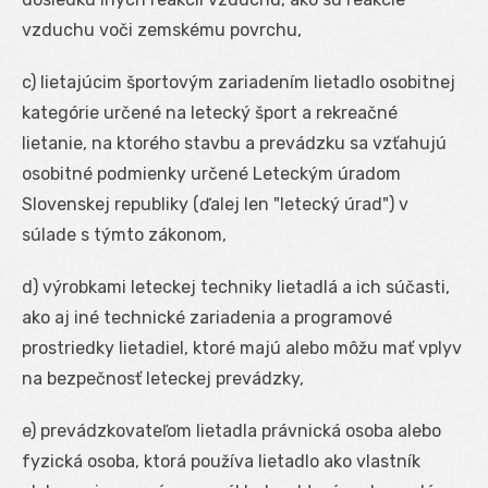
vzduchu voči zemskému povrchu,
c) lietajúcim športovým zariadením lietadlo osobitnej
kategórie určené na letecký šport a rekreačné
lietanie, na ktorého stavbu a prevádzku sa vzťahujú
osobitné podmienky určené Leteckým úradom
Slovenskej republiky (ďalej len "letecký úrad") v
súlade s týmto zákonom,
d) výrobkami leteckej techniky lietadlá a ich súčasti,
ako aj iné technické zariadenia a programové
prostriedky lietadiel, ktoré majú alebo môžu mať vplyv
na bezpečnosť leteckej prevádzky,
e) prevádzkovateľom lietadla právnická osoba alebo
fyzická osoba, ktorá používa lietadlo ako vlastník