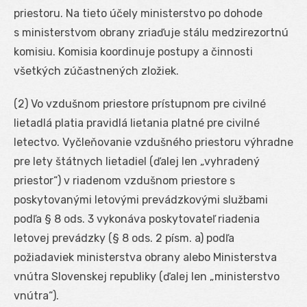
priestoru. Na tieto účely ministerstvo po dohode
s ministerstvom obrany zriaďuje stálu medzirezortnú
komisiu. Komisia koordinuje postupy a činnosti
všetkých zúčastnených zložiek.
(2) Vo vzdušnom priestore prístupnom pre civilné
lietadlá platia pravidlá lietania platné pre civilné
letectvo. Vyčleňovanie vzdušného priestoru výhradne
pre lety štátnych lietadiel (ďalej len „vyhradený
priestor“) v riadenom vzdušnom priestore s
poskytovanými letovými prevádzkovými službami
podľa § 8 ods. 3 vykonáva poskytovateľ riadenia
letovej prevádzky (§ 8 ods. 2 písm. a) podľa
požiadaviek ministerstva obrany alebo Ministerstva
vnútra Slovenskej republiky (ďalej len „ministerstvo
vnútra“).