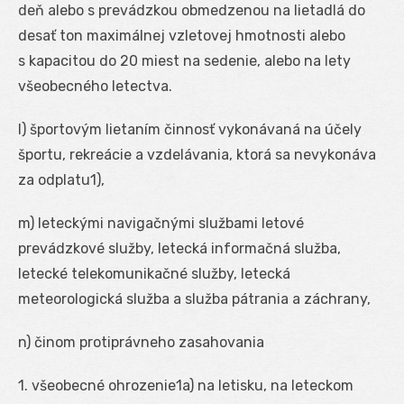
deň alebo s prevádzkou obmedzenou na lietadlá do
desať ton maximálnej vzletovej hmotnosti alebo
s kapacitou do 20 miest na sedenie, alebo na lety
všeobecného letectva.
l) športovým lietaním činnosť vykonávaná na účely
športu, rekreácie a vzdelávania, ktorá sa nevykonáva
za odplatu
1
),
m) leteckými navigačnými službami letové
prevádzkové služby, letecká informačná služba,
letecké telekomunikačné služby, letecká
meteorologická služba a služba pátrania a záchrany,
n) činom protiprávneho zasahovania
1. všeobecné ohrozenie
1a
) na letisku, na leteckom