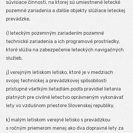
súvisiace činnosti, na ktorej sú umiestnené letecké
pozemné zariadenia a ďalšie objekty slúžiace leteckej
prevádzke,
i) leteckým pozemným zariadením pozemné
technické zariadenia a ich programové prostriedky,
ktoré slúžia na zabezpečenie leteckých navigačných
služieb,
j) verejným letiskom letisko, ktoré je v medziach
svojej technickej a prevádzkovej spôsobilosti
prístupné všetkým lietadlám podľa pravidiel lietania
platných pre civilné letectvo oprávneným vykonávať
lety vo vzdušnom priestore Slovenskej republiky,
k) malým letiskom verejné letisko s prevádzkou
s ročným priemerom menej ako dva dopravné lety za