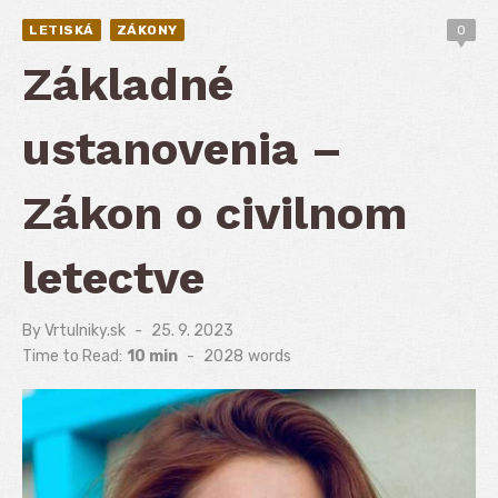
LETISKÁ
ZÁKONY
0
Základné
ustanovenia –
Zákon o civilnom
letectve
By
Vrtulniky.sk
Posted
25. 9. 2023
on
Time to Read:
10 min
-
2028
words