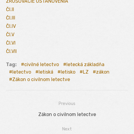
ZRUŠOVACIE USTANOVENIA
Čl.II
Čl.III
Čl.IV
Čl.V
Čl.VI
Čl.VII
Tag:
civilné letectvo
letecká základňa
letectvo
letiská
letisko
LZ
zákon
Zákon o civilnom letectve
Previous
Navigácia
Previous
Zákon o civilnom letectve
v
post:
Next
článku