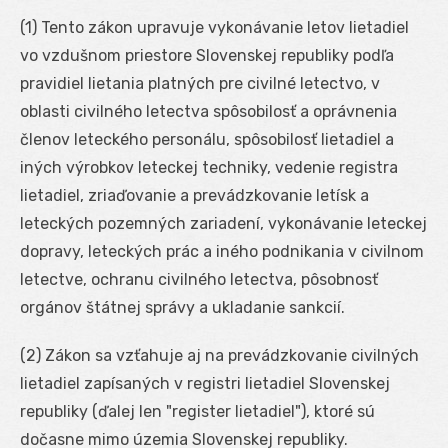
(1) Tento zákon upravuje vykonávanie letov lietadiel
vo vzdušnom priestore Slovenskej republiky podľa
pravidiel lietania platných pre civilné letectvo, v
oblasti civilného letectva spôsobilosť a oprávnenia
členov leteckého personálu, spôsobilosť lietadiel a
iných výrobkov leteckej techniky, vedenie registra
lietadiel, zriaďovanie a prevádzkovanie letísk a
leteckých pozemných zariadení, vykonávanie leteckej
dopravy, leteckých prác a iného podnikania v civilnom
letectve, ochranu civilného letectva, pôsobnosť
orgánov štátnej správy a ukladanie sankcií.
(2) Zákon sa vzťahuje aj na prevádzkovanie civilných
lietadiel zapísaných v registri lietadiel Slovenskej
republiky (ďalej len "register lietadiel"), ktoré sú
dočasne mimo územia Slovenskej republiky.