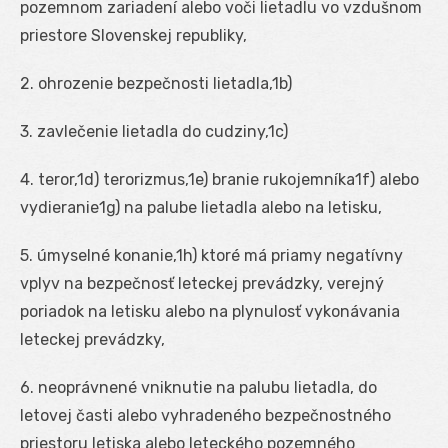
pozemnom zariadení alebo voči lietadlu vo vzdušnom
priestore Slovenskej republiky,
2. ohrozenie bezpečnosti lietadla,
1b
)
3. zavlečenie lietadla do cudziny,
1c
)
4. teror,
1d
) terorizmus,
1e
) branie rukojemníka
1f
) alebo
vydieranie
1g
) na palube lietadla alebo na letisku,
5. úmyselné konanie,
1h
) ktoré má priamy negatívny
vplyv na bezpečnosť leteckej prevádzky, verejný
poriadok na letisku alebo na plynulosť vykonávania
leteckej prevádzky,
6. neoprávnené vniknutie na palubu lietadla, do
letovej časti alebo vyhradeného bezpečnostného
priestoru letiska alebo leteckého pozemného