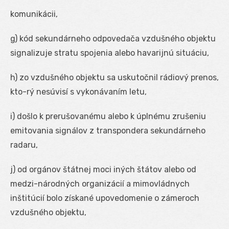
komunikácii,
g) kód sekundárneho odpovedača vzdušného objektu
signalizuje stratu spojenia alebo havarijnú situáciu,
h) zo vzdušného objektu sa uskutočnil rádiový prenos,
kto-rý nesúvisí s vykonávaním letu,
i) došlo k prerušovanému alebo k úplnému zrušeniu
emitovania signálov z transpondera sekundárneho
radaru,
j) od orgánov štátnej moci iných štátov alebo od
medzi-národných organizácií a mimovládnych
inštitúcií bolo získané upovedomenie o zámeroch
vzdušného objektu,