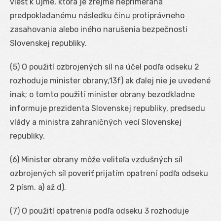
viesť k ujme, ktorá je zrejme neprimeraná
predpokladanému následku činu protiprávneho
zasahovania alebo iného narušenia bezpečnosti
Slovenskej republiky.
(5) O použití ozbrojených síl na účel podľa odseku 2
rozhoduje minister obrany,
13f
) ak ďalej nie je uvedené
inak; o tomto použití minister obrany bezodkladne
informuje prezidenta Slovenskej republiky, predsedu
vlády a ministra zahraničných vecí Slovenskej
republiky.
(6) Minister obrany môže veliteľa vzdušných síl
ozbrojených síl poveriť prijatím opatrení podľa odseku
2 písm. a) až d).
(7) O použití opatrenia podľa odseku 3 rozhoduje