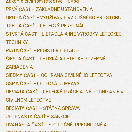
Zákon o civilnom letectve – úvod
PRVÁ ČASŤ – ZÁKLADNÉ USTANOVENIA
DRUHÁ ČASŤ – VYUŽÍVANIE VZDUŠNÉHO PRIESTORU
TRETIA ČASŤ – LETECKÝ PERSONÁL
ŠTVRTÁ ČASŤ – LIETADLÁ A INÉ VÝROBKY LETECKEJ
TECHNIKY
PIATA ČASŤ – REGISTER LIETADIEL
ŠIESTA ČASŤ – LETISKÁ A LETECKÉ POZEMNÉ
ZARIADENIA
SIEDMA ČASŤ – OCHRANA CIVILNÉHO LETECTVA
ÔSMA ČASŤ – LETECKÁ DOPRAVA
DEVIATA ČASŤ – LETECKÉ PRÁCE A INÉ PODNIKANIE V
CIVILNOM LETECTVE
DESIATA ČASŤ – ŠTÁTNA SPRÁVA
JEDENÁSTA ČASŤ – SANKCIE
DVANÁSTA ČASŤ – SPOLOČNÉ, PRECHODNÉ A