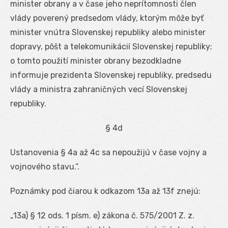
minister obrany a v čase jeho neprítomnosti člen
vlády poverený predsedom vlády, ktorým môže byť
minister vnútra Slovenskej republiky alebo minister
dopravy, pôšt a telekomunikácií Slovenskej republiky;
o tomto použití minister obrany bezodkladne
informuje prezidenta Slovenskej republiky, predsedu
vlády a ministra zahraničných vecí Slovenskej
republiky.
§ 4d
Ustanovenia § 4a až 4c sa nepoužijú v čase vojny a
vojnového stavu.“.
Poznámky pod čiarou k odkazom 13a až 13f znejú:
„
13a
) § 12 ods. 1 písm. e) zákona č. 575/2001 Z. z.