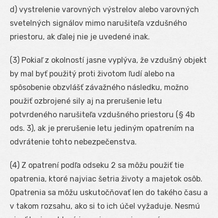
d) vystrelenie varovných výstrelov alebo varovných
svetelných signálov mimo narušiteľa vzdušného
priestoru, ak ďalej nie je uvedené inak.
(3) Pokiaľ z okolností jasne vyplýva, že vzdušný objekt
by mal byť použitý proti životom ľudí alebo na
spôsobenie obzvlášť závažného následku, možno
použiť ozbrojené sily aj na prerušenie letu
potvrdeného narušiteľa vzdušného priestoru (§ 4b
ods. 3), ak je prerušenie letu jediným opatrením na
odvrátenie tohto nebezpečenstva.
(4) Z opatrení podľa odseku 2 sa môžu použiť tie
opatrenia, ktoré najviac šetria životy a majetok osôb.
Opatrenia sa môžu uskutočňovať len do takého času a
v takom rozsahu, ako si to ich účel vyžaduje. Nesmú