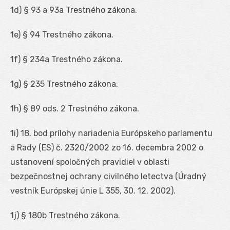
1d
) § 93 a 93a Trestného zákona.
1e
) § 94 Trestného zákona.
1f
) § 234a Trestného zákona.
1g
) § 235 Trestného zákona.
1h
) § 89 ods. 2 Trestného zákona.
1i
) 18. bod prílohy nariadenia Európskeho parlamentu
a Rady (ES) č. 2320/2002 zo 16. decembra 2002 o
ustanovení spoločných pravidiel v oblasti
bezpečnostnej ochrany civilného letectva (Úradný
vestník Európskej únie L 355, 30. 12. 2002).
1j
) § 180b Trestného zákona.