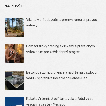
NAJNOVŠIE
Víkend v prírode začína premyslenou prípravou
výbavy
Domáci silový tréning s činkami a praktickým
vybavením pre každodenný progres
Betónové žumpy, pivnice a nádrže na dažďovú
vodu – spoľahlivé riešenia od Kamal-Bet
Raketa Artemis 2 odštartovala a ľudstvo sa
vracia na cestu k Mesiacu