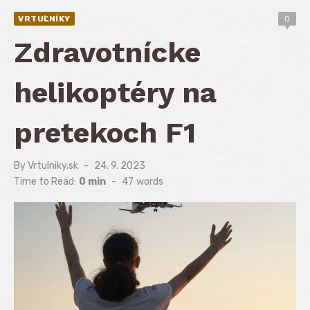
VRTUĽNÍKY
0
Zdravotnícke
helikoptéry na
pretekoch F1
By
Vrtulniky.sk
Posted
24. 9. 2023
on
Time to Read:
0 min
-
47
words