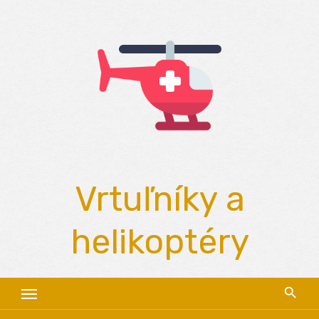
Skip
to
content
Vrtuľníky a
helikoptéry