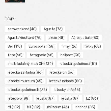
TÉMY
aeroweekend
(48)
Agusta
(76)
AgustaWestland
(76)
akcie
(48)
Aérospatiale
(30)
Bell
(110)
Eurocopter
(58)
firmy
(26)
fotky
(68)
foto
(68)
fotografie
(68)
heliport
(38)
imatrikulačný znak OM
(134)
letecká spoločnosť
(51)
letecká základňa
(86)
letecké dni
(66)
letecké múzeum
(45)
letecké nehody
(80)
letecké spoločnosti
(25)
letecký deň
(66)
letectvo
(88)
letisko
(87)
letiská
(87)
LZ
(86)
MI
(102)
Mil
(102)
múzeum
(46)
nehoda
(83)