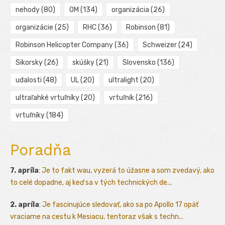
nehody
(80)
OM
(134)
organizácia
(26)
organizácie
(25)
RHC
(36)
Robinson
(81)
Robinson Helicopter Company
(36)
Schweizer
(24)
Sikorsky
(26)
skúšky
(21)
Slovensko
(136)
udalosti
(48)
UL
(20)
ultralight
(20)
ultraľahké vrtuľníky
(20)
vrtuľník
(216)
vrtuľníky
(184)
Poradňa
7. apríla
:
Je to fakt wau, vyzerá to úžasne a som zvedavý, ako
to celé dopadne, aj keď sa v tých technických de...
2. apríla
:
Je fascinujúce sledovať, ako sa po Apollo 17 opäť
vraciame na cestu k Mesiacu, tentoraz však s techn...