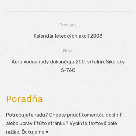
Previous
Navigácia
Previous
Kalendár leteckých akcií 2008
v
post:
Next
článku
Next
Aero Vodochody dokončujú 200. vrtuľník Sikorsky
post:
S-76C
Poradňa
Potrebujete radu? Chcete pridať komentár, doplniť
alebo upraviť túto stránku? Vyplňte textové pole
nižšie. Ďakujeme ♥