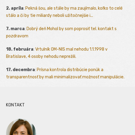
2. apríla
:
Pekná šou, ale stále by ma zaujímalo, koľko to celé
stálo a či by tie miliardy neboli užitočnejšie i...
7. marca
:
Dobrý deň Mohol by som poprosiť tel. kontakt s
pozdravom
18. februára
:
Vrtulník OM-NIS mal nehodu 1.1.1998 v
Bratislave, 4 osoby nehodu neprežili.
17. decembra
:
Prísna kontrola distribúcie ponúk a
transparentnosť by mali minimalizovať možnosť manipulácie.
KONTAKT