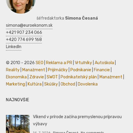
šéfredaktorka
Simona Česaná
simona@euroekonom.sk
+421 907 234 066
+420 774 699 168
LinkedIn
© 2010 - 2026
SEO
|
Reklama a PR
|
Vrtuľníky
|
Autoškola
|
Reality
|
Manažment
|
Prijímáčky
|
Podnikanie
|
Financie
|
Ekonomika
|
Zdravie
|
SWOT
|
Podnikateľský plán
|
Manažment
|
Marketing
|
Kultúra
|
Skúšky
|
Obchod
|
Dovolenka
NAJNOVŠIE
Víkend v prírode začína premyslenou prípravou
výbavy
14. 7. 2026
Simona Česaná
No comments