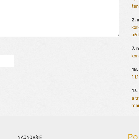
ten
2. 
koľk
užit
7. 
kon
18.
1.1
17.
a t
man
Po
NAJNOVŠIE