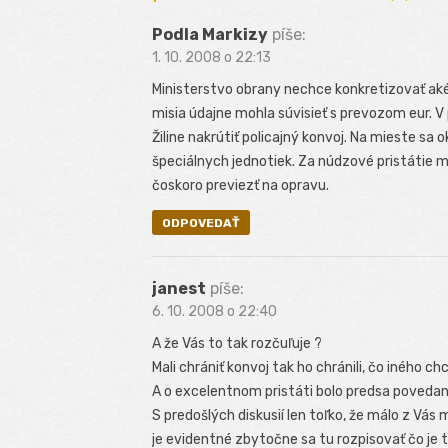
Podla Markizy
píše:
1. 10. 2008 o 22:13
Ministerstvo obrany nechce konkretizovať aké 
misia údajne mohla súvisieť s prevozom eur. V p
Žiline nakrútiť policajný konvoj. Na mieste sa 
špeciálnych jednotiek. Za núdzové pristátie m
čoskoro previezť na opravu.
ODPOVEDAŤ
janest
píše:
6. 10. 2008 o 22:40
A že Vás to tak rozčuľuje ?
Mali chrániť konvoj tak ho chránili, čo iného c
A o excelentnom pristáti bolo predsa povedan
S predošlých diskusií len toľko, že málo z Vá
je evidentné zbytočne sa tu rozpisovať čo je t