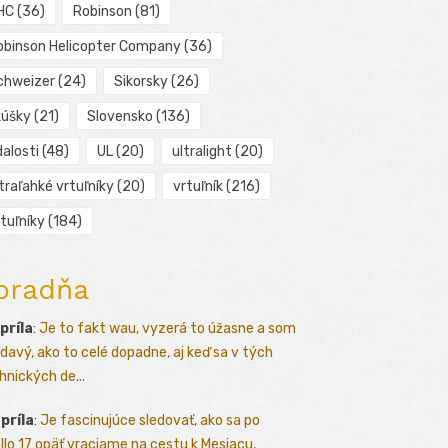
HC
(36)
Robinson
(81)
obinson Helicopter Company
(36)
chweizer
(24)
Sikorsky
(26)
kúšky
(21)
Slovensko
(136)
alosti
(48)
UL
(20)
ultralight
(20)
traľahké vrtuľníky
(20)
vrtuľník
(216)
tuľníky
(184)
oradňa
apríla
:
Je to fakt wau, vyzerá to úžasne a som
davý, ako to celé dopadne, aj keď sa v tých
hnických de...
apríla
:
Je fascinujúce sledovať, ako sa po
llo 17 opäť vraciame na cestu k Mesiacu,