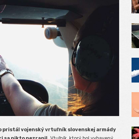
o pristál vojenský vrtuľník slovenskej armády
 sa nikto nezranil.
Vtuľník, ktorý bol vybavený