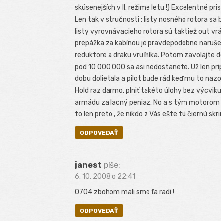
skúsenejších v II. režime letu !) Excelentné pri
Len tak v stručnosti : listy nosného rotora sa
listy vyrovnávacieho rotora sú taktiež out vr
prepážka za kabínou je pravdepodobne narušená
reduktore a draku vruľníka. Potom zavolajte 
pod 10 000 000 sa asi nedostanete. Už len pr
dobu dolietala a pilot bude rád keď mu to naz
Hold raz darmo, plniť takéto úlohy bez výcvi
armádu za lacný peniaz. No a s tým motorom v
to len preto , že nikdo z Vás ešte tú čiernú s
ODPOVEDAŤ
janest
píše:
6. 10. 2008 o 22:41
0704 zbohom mali sme ťa radi !
ODPOVEDAŤ