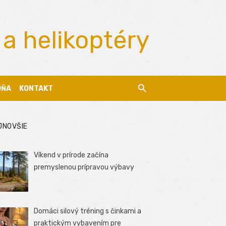
 a helikoptéry
DŇA
KONTAKT
JNOVŠIE
Víkend v prírode začína
premyslenou prípravou výbavy
Domáci silový tréning s činkami a
praktickým vybavením pre