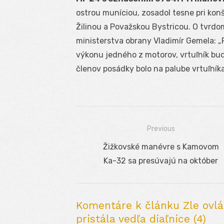
ostrou muníciou, zosadol tesne pri kon
Žilinou a Považskou Bystricou. O tvrdom
ministerstva obrany Vladimír Gemela: „
výkonu jedného z motorov, vrtuľník bude
členov posádky bolo na palube vrtuľníka
Previous
Navigácia
Previous
Žižkovské manévre s Kamovom
v
post:
Ka-32 sa presúvajú na október
článku
Komentáre k článku Zle ovl
pristála vedľa diaľnice (4)