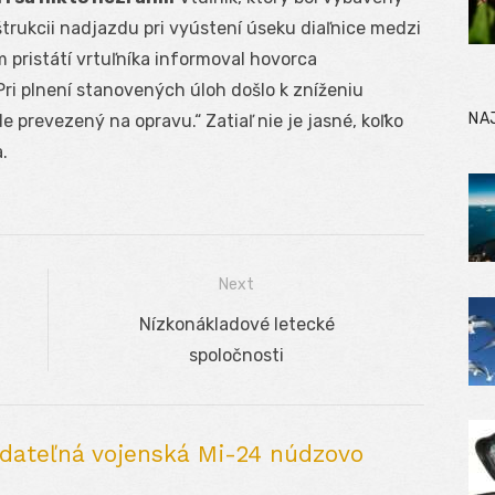
štrukcii nadjazdu pri vyústení úseku diaľnice medzi
 pristátí vrtuľníka informoval hovorca
Pri plnení stanovených úloh došlo k zníženiu
NA
 prevezený na opravu.“ Zatiaľ nie je jasné, koľko
.
Next
Next
Nízkonákladové letecké
post:
spoločnosti
ádateľná vojenská Mi-24 núdzovo