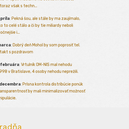
toraz však s techn...
apríla
:
Pekná šou, ale stále by ma zaujímalo,
o to celé stálo a či by tie miliardy neboli
očnejšie i...
marca
:
Dobrý deň Mohol by som poprosiť tel.
takt s pozdravom
 februára
:
Vrtulník OM-NIS mal nehodu
.1998 v Bratislave, 4 osoby nehodu neprežili.
 decembra
:
Prísna kontrola distribúcie ponúk
ransparentnosť by mali minimalizovať možnosť
ipulácie.
radňa