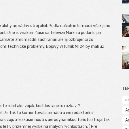
úlohy armádny stroj plnil. Podľa našich informácií však jeho
ribližne rovnakom čase sa televízii Markíza podarilo pri
okamžite zhromaždili záchranári ale aj ozbrojenci zo
ohli technické problémy. Bojový vrtuľník MI 24 by mali už
TÉ
a
hcete robiť ako vojak, keď dostanete rozkaz ?
A
é, že tak to komentovala armáda a nie redaktorka !
s ma ozajstné skúsennosti s aerodynamikou tohoto stroja tak
A
o let v prízemnej výške na malých rýchlostiach. ( Pre