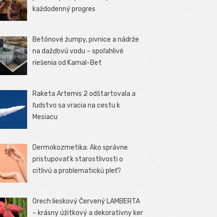
každodenný progres
Betónové žumpy, pivnice a nádrže
na dažďovú vodu – spoľahlivé
riešenia od Kamal-Bet
Raketa Artemis 2 odštartovala a
ľudstvo sa vracia na cestu k
Mesiacu
Dermokozmetika: Ako správne
pristupovať k starostlivosti o
citlivú a problematickú pleť?
Orech lieskový Červený LAMBERTA
– krásny úžitkový a dekoratívny ker