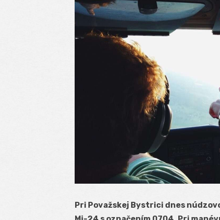
Pri Považskej Bystrici dnes núdzov
Mi-24 s označením 0704. Pri manévri