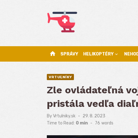
Skip
to
content
home
SPRÁVY
HELIKOPTÉRY
NEHO
VRTUĽNÍKY
Zle ovládateľná v
pristála vedľa diaľ
By
Vrtulniky.sk
Posted
29. 8. 2023
on
Time to Read:
0 min
-
76
words