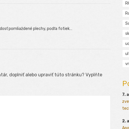
R
R
S
 dosť pomliaždené plechy, podľa fotiek…
s
ud
ul
vr
ár, doplniť alebo upraviť túto stránku? Vyplňte
P
7. 
zve
tec
2. 
Apo