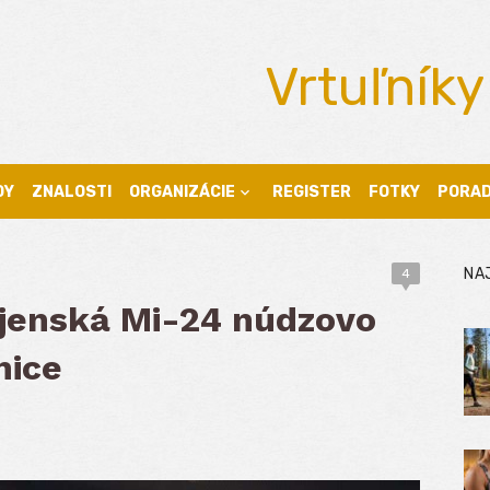
Vrtuľníky
DY
ZNALOSTI
ORGANIZÁCIE
REGISTER
FOTKY
PORA
NA
4
ojenská Mi-24 núdzovo
nice