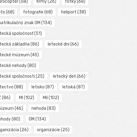
urocopter
(58)
firmy
(26)
fotky
(68)
oto
(68)
fotografie
(68)
heliport
(38)
matrikulačný znak OM
(134)
etecká spoločnosť
(51)
etecká základňa
(86)
letecké dni
(66)
etecké múzeum
(45)
etecké nehody
(80)
etecké spoločnosti
(25)
letecký deň
(66)
etectvo
(88)
letisko
(87)
letiská
(87)
Z
(86)
MI
(102)
Mil
(102)
úzeum
(46)
nehoda
(83)
ehody
(80)
OM
(134)
rganizácia
(26)
organizácie
(25)