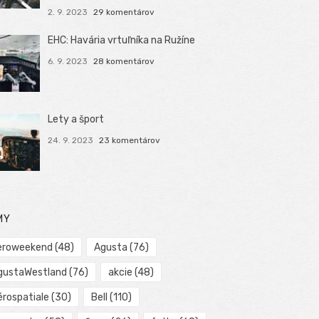
2. 9. 2023
29 komentárov
EHC: Havária vrtuľníka na Ružíne
6. 9. 2023
28 komentárov
Lety a šport
24. 9. 2023
23 komentárov
MY
eroweekend
(48)
Agusta
(76)
gustaWestland
(76)
akcie
(48)
érospatiale
(30)
Bell
(110)