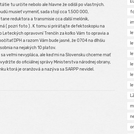
E
státie tu určite nebolo ale hlavne že odišli po vlastných.
f
 budú musieť vymeniť, sada stojí cca 1.500 000,
átane reduktora a transmisie cca ďalší melónik,
i
 ( pozri foto ) . K tomu si prirátajte defektoskopiu na
l
do Leteckých opravovní Trenčín za koľko Vám to opravia a
ipočítať DPH a razom Vám bude jasné, že 0704 na dlhšiu
l
osobnia na nejakých 10 platov.
l
ku sa veľmi nevypláca, ale keď mi na Slovensku chceme mať
ydržte do oficiálnej správy Ministerstva národnej obrany,
l
krinku ktorá je oranžová a nazýva sa SARPP nevidel.
l
l
L
m
n
o