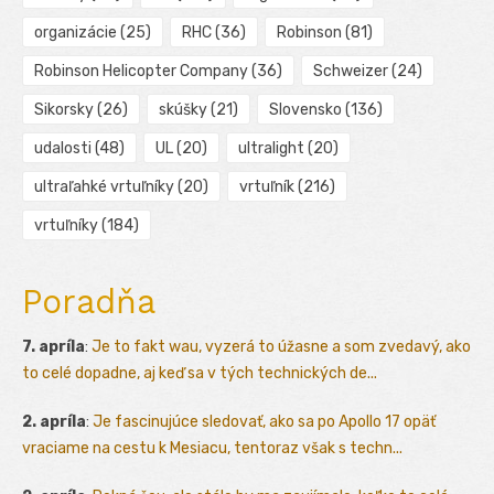
organizácie
(25)
RHC
(36)
Robinson
(81)
Robinson Helicopter Company
(36)
Schweizer
(24)
Sikorsky
(26)
skúšky
(21)
Slovensko
(136)
udalosti
(48)
UL
(20)
ultralight
(20)
ultraľahké vrtuľníky
(20)
vrtuľník
(216)
vrtuľníky
(184)
Poradňa
7. apríla
:
Je to fakt wau, vyzerá to úžasne a som zvedavý, ako
to celé dopadne, aj keď sa v tých technických de...
2. apríla
:
Je fascinujúce sledovať, ako sa po Apollo 17 opäť
vraciame na cestu k Mesiacu, tentoraz však s techn...