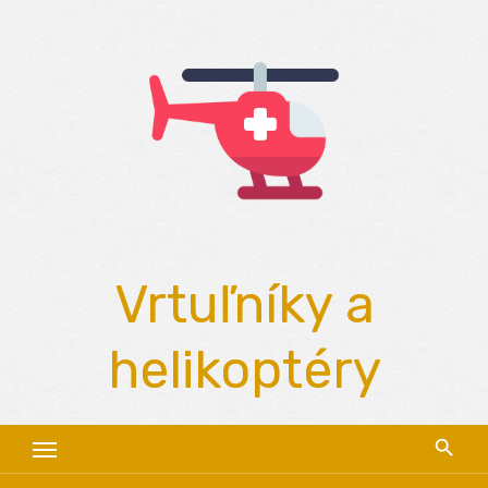
Skip
to
content
Vrtuľníky a
helikoptéry