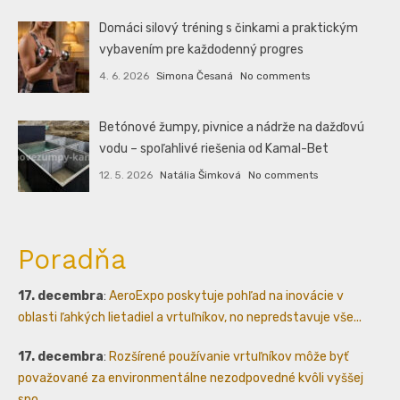
Domáci silový tréning s činkami a praktickým
vybavením pre každodenný progres
4. 6. 2026
Simona Česaná
No comments
Betónové žumpy, pivnice a nádrže na dažďovú
vodu – spoľahlivé riešenia od Kamal-Bet
12. 5. 2026
Natália Šimková
No comments
Poradňa
17. decembra
:
AeroExpo poskytuje pohľad na inovácie v
oblasti ľahkých lietadiel a vrtuľníkov, no nepredstavuje vše...
17. decembra
:
Rozšírené používanie vrtuľníkov môže byť
považované za environmentálne nezodpovedné kvôli vyššej
spo...