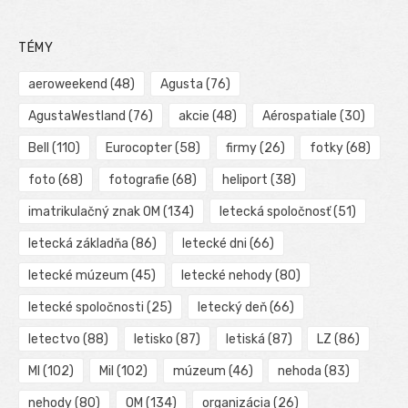
TÉMY
aeroweekend
(48)
Agusta
(76)
AgustaWestland
(76)
akcie
(48)
Aérospatiale
(30)
Bell
(110)
Eurocopter
(58)
firmy
(26)
fotky
(68)
foto
(68)
fotografie
(68)
heliport
(38)
imatrikulačný znak OM
(134)
letecká spoločnosť
(51)
letecká základňa
(86)
letecké dni
(66)
letecké múzeum
(45)
letecké nehody
(80)
letecké spoločnosti
(25)
letecký deň
(66)
letectvo
(88)
letisko
(87)
letiská
(87)
LZ
(86)
MI
(102)
Mil
(102)
múzeum
(46)
nehoda
(83)
nehody
(80)
OM
(134)
organizácia
(26)