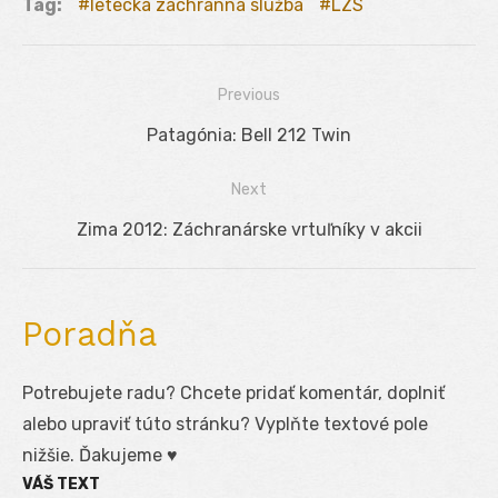
Tag:
letecká záchranná služba
LZS
Previous
Navigácia
Previous
Patagónia: Bell 212 Twin
v
post:
Next
článku
Next
Zima 2012: Záchranárske vrtuľníky v akcii
post:
Poradňa
Potrebujete radu? Chcete pridať komentár, doplniť
alebo upraviť túto stránku? Vyplňte textové pole
nižšie. Ďakujeme ♥
VÁŠ TEXT