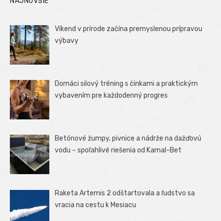
NAJNOVŠIE
Víkend v prírode začína premyslenou prípravou
výbavy
Domáci silový tréning s činkami a praktickým
vybavením pre každodenný progres
Betónové žumpy, pivnice a nádrže na dažďovú
vodu – spoľahlivé riešenia od Kamal-Bet
Raketa Artemis 2 odštartovala a ľudstvo sa
vracia na cestu k Mesiacu