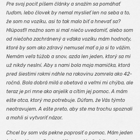
Pre svoj pocit píšem články a snažím sa pomáhať
ľuďom, lebo človek by nemal myslieť len na seba a to,
že som na vozíku, asi to tak malo biť a hnevať sa?
Hlúposť!! možno som si mal niečo uvedomiť, alebo som
od niečoho zachránený a vďaka vozíku mám hodnoty,
ktoré by som ako zdravý nemusel mať a ja si to vážim.
Nemám veľa túžob a snov, azda len jeden, ktorý sa mi
už nikdy neslní. Aby s nami bola moja mamička, ktorá
pred šiestimi rokmi náhle na rakovinu zomrela ako 42-
ročná. Bola dobrá milá a obetavá a veľmi mi chýba, ale
teraz je pri mne ako anjelik a cítim jej pomoc. A mám
ešte otca, ktorý ma potrebuje. Dúfam, že Vás týmto
neotravujem. A ešte preto, aby ste ma trochu spoznali
a mohli si vytvoriť názor.
Chcel by som vás pekne poprosiť o pomoc. Mám jeden