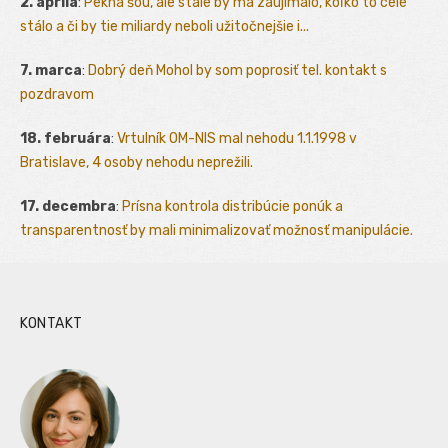
2. apríla
:
Pekná šou, ale stále by ma zaujímalo, koľko to celé
stálo a či by tie miliardy neboli užitočnejšie i...
7. marca
:
Dobrý deň Mohol by som poprosiť tel. kontakt s
pozdravom
18. februára
:
Vrtulník OM-NIS mal nehodu 1.1.1998 v
Bratislave, 4 osoby nehodu neprežili.
17. decembra
:
Prísna kontrola distribúcie ponúk a
transparentnosť by mali minimalizovať možnosť manipulácie.
KONTAKT