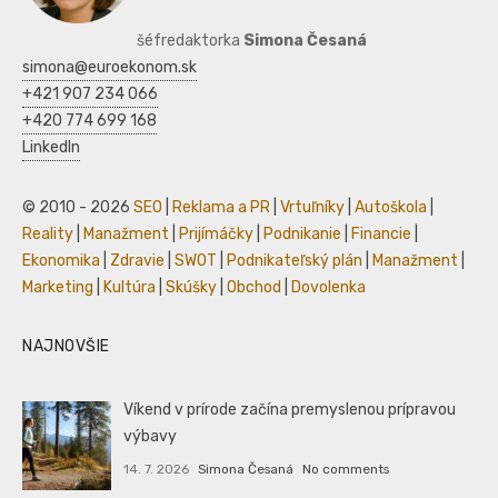
šéfredaktorka
Simona Česaná
simona@euroekonom.sk
+421 907 234 066
+420 774 699 168
LinkedIn
© 2010 - 2026
SEO
|
Reklama a PR
|
Vrtuľníky
|
Autoškola
|
Reality
|
Manažment
|
Prijímáčky
|
Podnikanie
|
Financie
|
Ekonomika
|
Zdravie
|
SWOT
|
Podnikateľský plán
|
Manažment
|
Marketing
|
Kultúra
|
Skúšky
|
Obchod
|
Dovolenka
NAJNOVŠIE
Víkend v prírode začína premyslenou prípravou
výbavy
14. 7. 2026
Simona Česaná
No comments