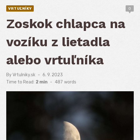
VRTUĽNÍKY
0
Zoskok chlapca na
vozíku z lietadla
alebo vrtuľníka
By
Vrtulniky.sk
Posted
6. 9. 2023
on
Time to Read:
2 min
-
487
words