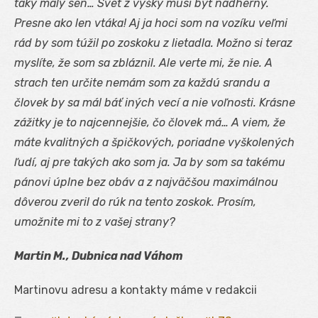
taký malý sen… Svet z výšky musí byť nádherný.
Presne ako len vtáka! Aj ja hoci som na vozíku veľmi
rád by som túžil po zoskoku z lietadla. Možno si teraz
myslíte, že som sa zbláznil. Ale verte mi, že nie. A
strach ten určite nemám som za každú srandu a
človek by sa mál báť iných vecí a nie voľnosti. Krásne
zážitky je to najcennejšie, čo človek má… A viem, že
máte kvalitných a špičkových, poriadne vyškolených
ľudí, aj pre takých ako som ja. Ja by som sa takému
pánovi úplne bez obáv a z najväčšou maximálnou
dôverou zveril do rúk na tento zoskok. Prosím,
umožnite mi to z vašej strany?
Martin M., Dubnica nad Váhom
Martinovu adresu a kontakty máme v redakcii