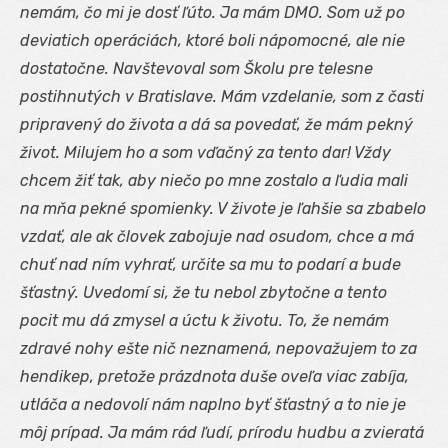
nemám, čo mi je dosť ľúto. Ja mám DMO. Som už po
deviatich operáciách, ktoré boli nápomocné, ale nie
dostatočne. Navštevoval som Školu pre telesne
postihnutých v Bratislave. Mám vzdelanie, som z časti
pripravený do života a dá sa povedať, že mám pekný
život. Milujem ho a som vďačný za tento dar! Vždy
chcem žiť tak, aby niečo po mne zostalo a ľudia mali
na mňa pekné spomienky. V živote je ľahšie sa zbabelo
vzdať, ale ak človek zabojuje nad osudom, chce a má
chuť nad ním vyhrať, určite sa mu to podarí a bude
šťastný. Uvedomí si, že tu nebol zbytočne a tento
pocit mu dá zmysel a úctu k životu. To, že nemám
zdravé nohy ešte nič neznamená, nepovažujem to za
hendikep, pretože prázdnota duše oveľa viac zabíja,
utláča a nedovolí nám naplno byť šťastný a to nie je
môj prípad. Ja mám rád ľudí, prírodu hudbu a zvieratá